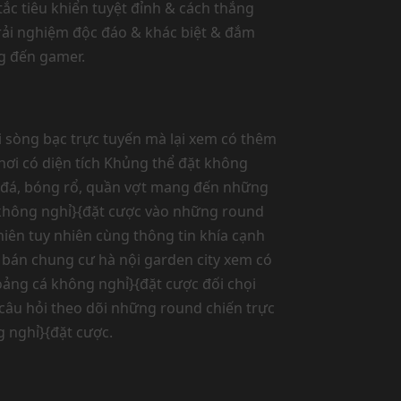
ắc tiêu khiển tuyệt đỉnh & cách thắng
trải nghiệm độc đáo & khác biệt & đắm
ng đến gamer.
 sòng bạc trực tuyến mà lại xem có thêm
ơi có diện tích Khủng thể đặt không
g đá, bóng rổ, quần vợt mang đến những
 không nghỉ}{đặt cược vào những round
iên tuy nhiên cùng thông tin khía cạnh
 bán chung cư hà nội garden city xem có
oảng cá không nghỉ}{đặt cược đối chọi
câu hỏi theo dõi những round chiến trực
 nghỉ}{đặt cược.