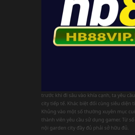
trước khi đi sâu vào khía cạnh, ta yêu c
city tiếp tế. Khác biệt đối cùng siêu di
Khủng vào một số thường xuyên mục cuộ
thành viên yêu cầu sử dụng gamer. Từ s
nội garden city đầy đủ phải sở hữu đủ.