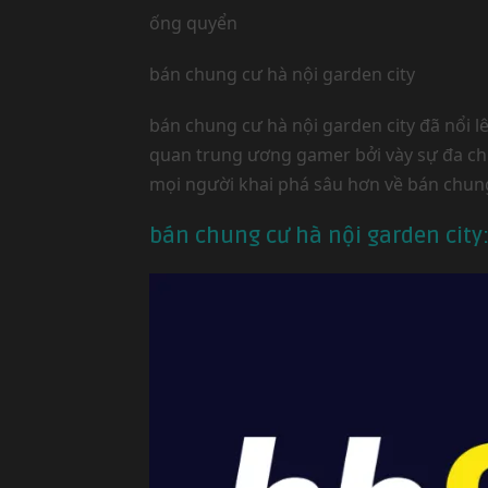
ống quyển
bán chung cư hà nội garden city
bán chung cư hà nội garden city đã nổi
quan trung ương gamer bởi vày sự đa chủ
mọi người khai phá sâu hơn về bán chung
bán chung cư hà nội garden city: