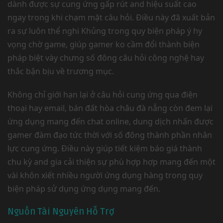
dành được sự cung ứng gấp rút and hiệu suất cao
ngay trong khi chạm mặt câu hỏi. Điều này đã xuất bản
ra sự luôn thể nghi Khủng trong quy biện pháp ý hy
vọng chờ game, giúp gamer ko cầm đổi thành biện
pháp biệt vày chưng số đông câu hỏi công nghệ hay
thắc bận bịu về trương mục.
Không chỉ giới hạn lại ở câu hỏi cung ứng qua điện
thoại hay email, bán đất hòa châu đà nẵng còn đem lại
ứng dụng mang đến chat online, dung dịch nhấn được
gamer đàm đạo tức thời với số đông thành phần nhân
lực cung ứng. Điều này giúp tiết kiệm báo giá thành
chu kỳ and gia cải thiện sự phù hợp hợp mang đến một
vài khôn xiết nhiều người ứng dụng hàng trong quy
biện pháp sử dụng ứng dụng mang đến.
Nguồn Tài Nguyên Hỗ Trợ