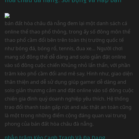
hòa châu đà nẵng: Sôi Động Và Hấp Dẫn
bán đất hòa châu đà nẵng đem lại một danh sách cá
online thể thao phổ thông, trong ấy số đông môn thể
thao phổ cầm đổi bên trên toàn thị trường quốc tế
như bóng đá, bóng rổ, tennis, đua xe… Người chơi
mang số đông thể dễ dàng and solo giản đặt online
vào số đông cuộc chiến Khủng nhỏ lẩn thẩn, với phần
trăm kèo phổ cầm đổi and mê say. Hình như, giao diện
thân thiện and dễ sử dụng giúp gamer dễ dàng and
solo giản thương cảm and đặt online vào số đông cuộc
chiến gia đình quý doanh nghiệp yêu thích. Hệ thống
trao đổi thanh toán gấp rút and xác thật an toàn cũng
là một trong những điểm cộng đáng quan vai trung
phong của bán đất hòa châu đà nẵng.
phần trăm Kèo Cạnh Tranh Và Đa Dạng