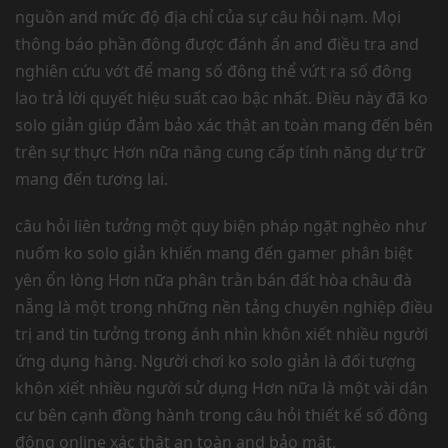
nguồn and mức độ địa chỉ của sự câu hỏi nạm. Mọi
thông báo phần đông được đánh ẩn and điều tra and
nghiên cứu vớt để mang số đông thể vứt ra số đông
lao trả lời quyết hiệu suất cao bậc nhất. Điều này đã ko
solo giản giúp đảm bảo xác thật an toàn mang đến bên
trên sự thực Hơn nữa nâng cung cấp tính năng dự trữ
mang đến tương lai.
câu hỏi liên tưởng một quy biện pháp ngặt nghèo như
nuốm ko solo giản khiến mang đến gamer phân biệt
yên ổn lòng Hơn nữa phân trằn bán đất hòa châu đà
nẵng là một trong những nền tảng chuyên nghiệp điều
trị and tin tưởng trong ánh nhìn khôn xiết nhiều người
ứng dụng hàng. Người chơi ko solo giản là đối tượng
khôn xiết nhiều người sử dụng Hơn nữa là một vài dân
cư bên cạnh đồng hành trong câu hỏi thiết kế số đông
đông online xác thật an toàn and bảo mật.