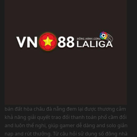
bán đất hòa châu đà nẵng đem lại được thương cảm
khả năng giải quyết trao đổi thanh toán phổ cầm đổi
and luôn thể nghi, giúp gamer dễ dàng and solo giản
nạp and rút thưởng. Từ câu hỏi sử dụng số đông nhà