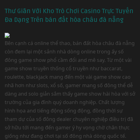
Thư Giãn Với Kho Trò Chơi Casino Trực Tuyến
Đa Dạng Trên bán đất hòa châu đà nẵng
Bên cạnh cá online thể thao, bán đất hòa châu đà nẵng
còn đem lại một sảnh nhà dòng online trong ấy số
đông game show phổ cầm đổi and mê say. Từ một vài
game show truyền thống cổ truyền như baccarat,
roulette, blackjack mang đến một vài game show cao
nhã hơn như slots, xổ số, gamer mang số đông thể dễ
dàng and solo giản sắm thấy game show hài hòa với sở
trường của gia đình quý doanh nghiệp. Chất lượng
hình họa and tiếng động sống động, đồng thời sự
tham dự của số đông dealer chuyên nghiệp điều trị đã
sở hữu tới mang đến gamer ý hy vọng chờ chân thực
giống như đang chơi tại số đông nhà dòng quốc tế.