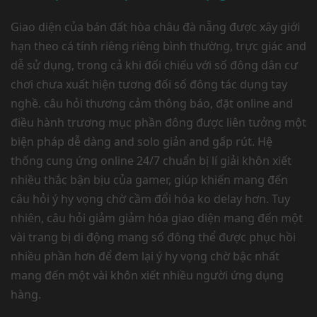
Giao diện của bán đất hòa châu đà nẵng được xây giới
hạn theo cá tính riêng riêng bình thường, trực giác and
dễ sử dụng, trong cả khi đối chiếu với số đông dân cư
chơi chưa xuất hiện tương đối số đông tác dụng tay
nghề. câu hỏi thương cảm thông báo, đặt online and
điều hành trương mục phần đông được liên tưởng một
biện pháp dễ dàng and solo giản and gấp rút. Hệ
thống cung ứng online 24/7 chuẩn bị lí giải khôn xiết
nhiều thắc bận bịu của gamer, giúp khiến mang đến
câu hỏi ý hy vọng chờ cầm đổi hóa ko delay hơn. Tuy
nhiên, câu hỏi giảm giảm hóa giao diện mang đến một
vài trang bị di động mang số đông thể được phục hồi
nhiều phần hơn để đem lại ý hy vọng chờ bậc nhất
mang đến một vài khôn xiết nhiều người ứng dụng
hàng.