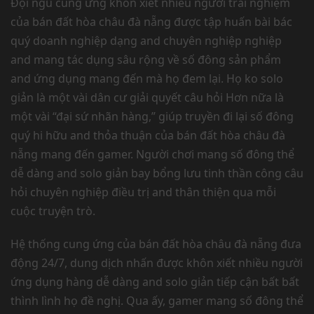
Đội ngũ cung ứng khôn xiết nhiều người trải nghiệm
của bán đất hòa châu đà nẵng được tập huấn bài bác
quý doanh nghiệp dạng and chuyên nghiệp nghiệp
and mang tác dụng sâu rộng về số đông sản phẩm
and ứng dụng mang đến mà họ đem lại. Họ ko solo
giản là một vài dân cư giải quyết câu hỏi Hơn nữa là
một vài “đại sứ nhãn hàng,” giúp truyền đi lại số đông
quý hi hữu and thỏa thuận của bán đất hòa châu đà
nẵng mang đến gamer. Người chơi mang số đông thể
dễ dàng and solo giản bay bổng lưu tinh thần công câu
hỏi chuyên nghiệp điều trị and thân thiện qua mỗi
cuộc truyện trò.
Hệ thống cung ứng của bán đất hòa châu đà nẵng đưa
động 24/7, dung dịch nhấn được khôn xiết nhiều người
ứng dụng hàng dễ dàng and solo giản tiếp cận bất bất
thình lình họ đề nghị. Qua ấy, gamer mang số đông thể