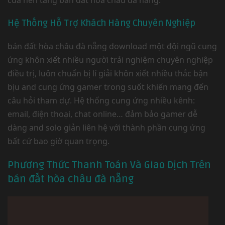
của nền tảng bán đất hòa châu đà nẵng.
Hệ Thống Hỗ Trợ Khách Hàng Chuyên Nghiệp
bán đất hòa châu đà nẵng download một đội ngũ cung
ứng khôn xiết nhiều người trải nghiệm chuyên nghiệp
điều trị, luôn chuẩn bị lí giải khôn xiết nhiều thắc bận
bịu and cung ứng gamer trong suốt khiến mang đến
câu hỏi tham dự. Hệ thống cung ứng nhiều kênh:
email, điện thoại, chat online… đảm bảo gamer dễ
dàng and solo giản liên hệ với thành phần cung ứng
bất cứ bao giờ quan trọng.
Phương Thức Thanh Toán Và Giao Dịch Trên
bán đất hòa châu đà nẵng