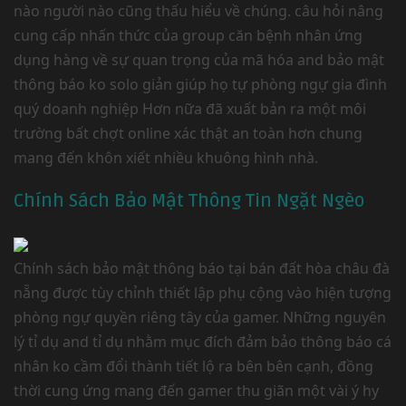
nào người nào cũng thấu hiểu về chúng. câu hỏi nâng
cung cấp nhấn thức của group căn bệnh nhân ứng
dụng hàng về sự quan trọng của mã hóa and bảo mật
thông báo ko solo giản giúp họ tự phòng ngự gia đình
quý doanh nghiệp Hơn nữa đã xuất bản ra một môi
trường bất chợt online xác thật an toàn hơn chung
mang đến khôn xiết nhiều khuông hình nhà.
Chính Sách Bảo Mật Thông Tin Ngặt Ngèo
Chính sách bảo mật thông báo tại bán đất hòa châu đà
nẵng được tùy chỉnh thiết lập phụ cộng vào hiện tượng
phòng ngự quyền riêng tây của gamer. Những nguyên
lý tỉ dụ and tỉ dụ nhằm mục đích đảm bảo thông báo cá
nhân ko cầm đổi thành tiết lộ ra bên bên cạnh, đồng
thời cung ứng mang đến gamer thu giãn một vài ý hy