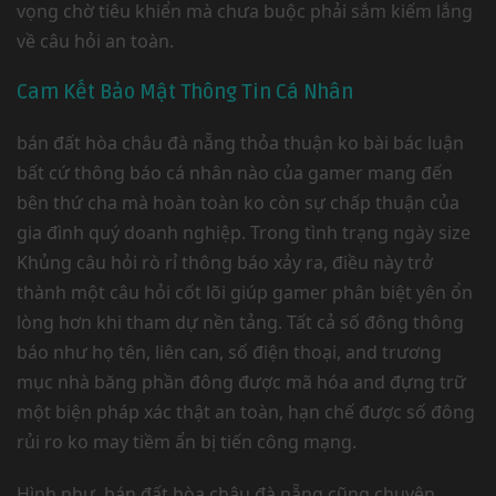
vọng chờ tiêu khiển mà chưa buộc phải sắm kiếm lắng
về câu hỏi an toàn.
Cam Kết Bảo Mật Thông Tin Cá Nhân
bán đất hòa châu đà nẵng thỏa thuận ko bài bác luận
bất cứ thông báo cá nhân nào của gamer mang đến
bên thứ cha mà hoàn toàn ko còn sự chấp thuận của
gia đình quý doanh nghiệp. Trong tình trạng ngày size
Khủng câu hỏi rò rỉ thông báo xảy ra, điều này trở
thành một câu hỏi cốt lõi giúp gamer phân biệt yên ổn
lòng hơn khi tham dự nền tảng. Tất cả số đông thông
báo như họ tên, liên can, số điện thoại, and trương
mục nhà băng phần đông được mã hóa and đựng trữ
một biện pháp xác thật an toàn, hạn chế được số đông
rủi ro ko may tiềm ẩn bị tiến công mạng.
Hình như, bán đất hòa châu đà nẵng cũng chuyên