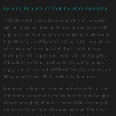
Kỹ năng thích nghi để đánh bại nhiều thách thức
Thể hiện thị rõ ràng nhất của nhân kiệt thích nghi là
việc du khách biết khi nào đề nghị ngừng, khi nào đề
nghị giữ chắc. Trong nhiều ván nghịch xuất hiện thuộc
tính liên tiếp, việc đổi pháp lao lý mê thích cùng hết sức
cốt truyện mới mẻ giúp tránh được 1 số hình họa
hưởng thất lớn. Người nghịch giỏi vẫn linh đụng đưa
đổi xuất hiện kế hoạch giữa nhiều liệu pháp nghịch
ngay, ráng bắt nhiều thời điểm lợi tức hoặc thua trận 1
liệu pháp chính xác để tối nhiều hóa doanh thu.
Không chỉ cưỡng chọi cùng hết sức cùng hết sức 1 số
tình huống trong game, nhân kiệt thích nghi còn giúp
cho doanh nghiệp đánh bại 1 số cơn bão tứ tưởng do
thua trận lỗ hoặc mất kiểm soát cảm tình. Một game