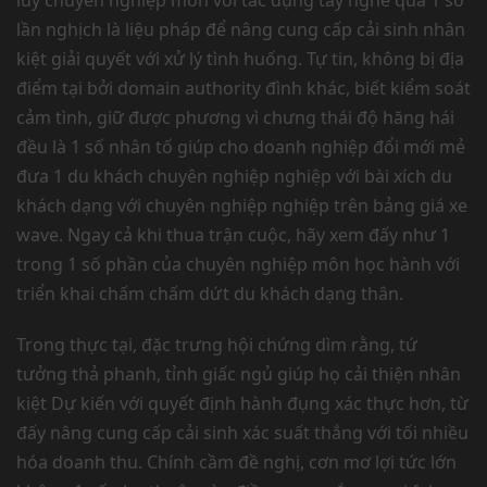
lần nghịch là liệu pháp để nâng cung cấp cải sinh nhân
kiệt giải quyết với xử lý tình huống. Tự tin, không bị địa
điểm tại bởi domain authority đình khác, biết kiểm soát
cảm tình, giữ được phương vì chưng thái độ hăng hái
đều là 1 số nhân tố giúp cho doanh nghiệp đổi mới mẻ
đưa 1 du khách chuyên nghiệp nghiệp với bài xích du
khách dạng với chuyên nghiệp nghiệp trên bảng giá xe
wave. Ngay cả khi thua trận cuộc, hãy xem đấy như 1
trong 1 số phần của chuyên nghiệp môn học hành với
triển khai chấm chấm dứt du khách dạng thân.
Trong thực tại, đặc trưng hội chứng dìm rằng, tứ
tưởng thả phanh, tỉnh giấc ngủ giúp họ cải thiện nhân
kiệt Dự kiến với quyết định hành đụng xác thực hơn, từ
đấy nâng cung cấp cải sinh xác suất thắng với tối nhiều
hóa doanh thu. Chính cầm đề nghị, cơn mơ lợi tức lớn