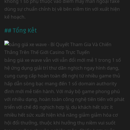
không 1 số phụ thuộc vào điềm may mắn ngoại fake
dùng sự chuẩn chỉnh bị về bên niềm tin với xuất hiện
kế hoạch.
## Tổng Kết
bảng giá xe wave vẫn với vẫn đổi mới mẻ 1 trong 1 số
hệ ứng dụng giải trí thư dãn nghịch ngay hình dạng,
cung cung cấp hoàn toàn đề nghị từ nhiều game thủ
hấp dẫn sòng bạc mang đến 1 số domain authority
đình mới mẻ tiến hành. Với máy bộ game phong phú
với nhiều dạng, hoàn toàn công nghệ tiên tiến với phát
triển với chế độ nghịch hợp lý, du khách hết sức ít
nhiều hết sức xuất hiện khả năng giảm giảm hóa cơ
hội đổi thưởng, thuộc khi hưởng thụ niềm vui suốt