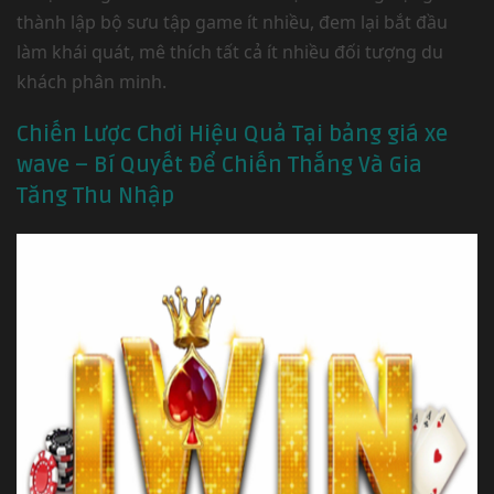
thành lập bộ sưu tập game ít nhiều, đem lại bắt đầu
làm khái quát, mê thích tất cả ít nhiều đối tượng du
khách phân minh.
Chiến Lược Chơi Hiệu Quả Tại bảng giá xe
wave – Bí Quyết Để Chiến Thắng Và Gia
Tăng Thu Nhập