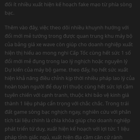
đối ít nhiều xuất hiện kế hoạch fake mạo từ phía sòng
bạc.
Thêm vào đây, việc theo dõi nhiều khuynh hướng với
đổi mới mẻ tướng trong được quan trung khu máy bộ
của bảng giá xe wave còn giúp cho doanh nghiệp xuất
hiện thị hiếu ao mong nghi Cấp Tốc cùng hết sức 1 số
đổi mới mẻ đụng trong lao lý nghịch hoặc nguyên lý
Dự kiến của máy bộ game. theo đấy, họ hết sức xuất
hiện khả năng điều chỉnh kịp thời nhiều pháp lao lý của
hoàn toàn người để duy trì thuộc cùng hết sức lợi cầm
tuyên chiến với cạnh tranh, thuộc khi bảo vệ kinh giá
thành 1 liệu pháp cẩn trọng với chắc chắc. Trong trái
đất game sòng bạc nghịch ngay, nghiên cứu với phân
tích tài liệu chính là chìa khóa giúp cho doanh nghiệp
phát triển tứ duy, xuất hiện kế hoạch với lợi tức 1 liệu
pháp tỉnh giấc ngủ, xuất hiện địa cầm căn cứ rành