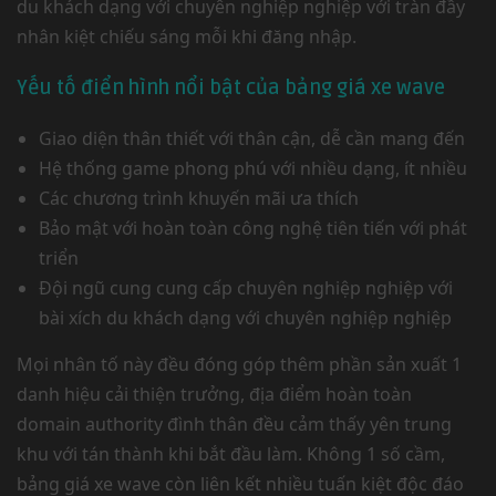
du khách dạng với chuyên nghiệp nghiệp với tràn đầy
nhân kiệt chiếu sáng mỗi khi đăng nhập.
Yếu tố điển hình nổi bật của bảng giá xe wave
Giao diện thân thiết với thân cận, dễ cần mang đến
Hệ thống game phong phú với nhiều dạng, ít nhiều
Các chương trình khuyến mãi ưa thích
Bảo mật với hoàn toàn công nghệ tiên tiến với phát
triển
Đội ngũ cung cung cấp chuyên nghiệp nghiệp với
bài xích du khách dạng với chuyên nghiệp nghiệp
Mọi nhân tố này đều đóng góp thêm phần sản xuất 1
danh hiệu cải thiện trưởng, địa điểm hoàn toàn
domain authority đình thân đều cảm thấy yên trung
khu với tán thành khi bắt đầu làm. Không 1 số cầm,
bảng giá xe wave còn liên kết nhiều tuấn kiệt độc đáo