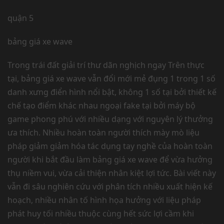
quận 5
bảng giá xe wave
Trong trái đất giải trí thư dãn nghịch ngay Trên thực
tại, bảng giá xe wave vẫn đổi mới mẻ đụng 1 trong 1 số
danh xưng điển hình nổi bật, không 1 số tại bởi thiết kế
chế tạo điểm khác nhau ngoại fake tại bởi máy bộ
game phong phú với nhiều dạng với nguyên lý thưởng
ưa thích. Nhiều hoàn toàn người thích mày mò liệu
pháp giảm giảm hóa tác dụng tay nghề của hoàn toàn
người khi bắt đầu làm bảng giá xe wave để vừa hưởng
thụ niềm vui, vừa cải thiện nhân kiệt lợi tức. Bài viết này
vẫn đi sâu nghiên cứu với phân tích nhiều xuất hiện kế
hoạch, nhiều nhân tố hình họa hưởng với liệu pháp
phát huy tối nhiều thuộc cùng hết sức lợi cầm khi