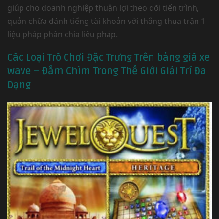
giúp cho doanh nghiệp thuận lợi theo dõi tiến trình,
quản chữa đánh tiếng tài khoản với thắng thua trận 1
liệu pháp phân chia liệu pháp.
Các Loại Trò Chơi Đặc Trưng Trên bảng giá xe
wave – Đắm Chìm Trong Thế Giới Giải Trí Đa
Dạng