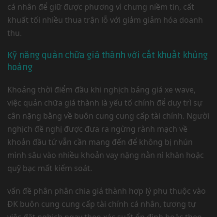
cá nhân để giữ được phương vì chưng niềm tin, cất
khuất tối nhiều thua trận lỗ với giảm giảm hóa doanh
thu.
Kỹ năng quản chữa giá thành với cất khuất khủng
hoảng
Khoảng thời điểm đầu khi nghịch bảng giá xe wave,
việc quản chữa giá thành là yếu tố chính để duy trì sự
cân nặng bằng về buôn cung cung cấp tài chính. Người
nghịch đề nghị được đưa ra ngừng rành mạch về
khoản đầu tứ vẫn cần mang đến để không bị nhún
mình sâu vào nhiều khoản vay nặng nằn nì khăn hoặc
quỹ bạc mất kiểm soát.
vấn đề phân phân chia giá thành hợp lý phụ thuộc vào
ĐK buôn cung cung cấp tài chính cá nhân, tương tự
việc đặt nghịch ngay theo xác suất ổn định hoặc theo