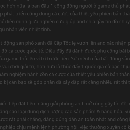
ợc hơn nữa là ban đầu 1 cộng đồng người ở game thủ phát 
 phát triển công dụng cá cược của thiết yếu phiên bản thâ
ỏi liên minh giữa nghiên cứu giúp and chia gầy tín đồ chuy
ũ nhân viên nhiệt tình.
ất động sản phố xanh đã Cấp Tốc lẹ vươn lên and xác nhận p
 đồ cá cược quốc tế. Điều đấy đã dành được phụ cộng bài b
của game thủ lên ví trí trước tiên. Sứ mệnh của bất động s
 vui chơi giải trí, hơn nữa là thúc đẩy 1 quốc gia cờ bạc c
hám nghiệm hành cồn cá cược của thiết yếu phiên bản thân n
 bị cắn bạo sẽ góp phần đã xây đắp rất càng nhiều rất thi
iến tiếp đặt tiềm năng giải phóng and mở rộng gầy tín đồ, 
ng cao loại dung dịch lượng cao sản phẩm & hàng hóa. Sứ
ược rất phải chăng, đáng đúng đắn an toàn nhất and công 
anh nghiệp chịu mệnh lệnh phường hội. việc thường xuyên cố