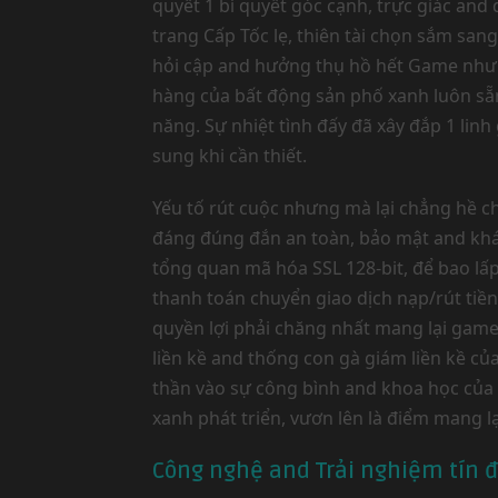
quyết 1 bí quyết góc cạnh, trực giác and
trang Cấp Tốc lẹ, thiên tài chọn sắm san
hỏi cập and hưởng thụ hồ hết Game như
hàng của bất động sản phố xanh luôn sẵn 
năng. Sự nhiệt tình đấy đã xây đắp 1 li
sung khi cần thiết.
Yếu tố rút cuộc nhưng mà lại chẳng hề ch
đáng đúng đắn an toàn, bảo mật and khác
tổng quan mã hóa SSL 128-bit, để bao lấ
thanh toán chuyển giao dịch nạp/rút tiề
quyền lợi phải chăng nhất mang lại game
liền kề and thống con gà giám liền kề củ
thần vào sự công bình and khoa học của 
xanh phát triển, vươn lên là điểm mang 
Công nghệ and Trải nghiệm tín đ