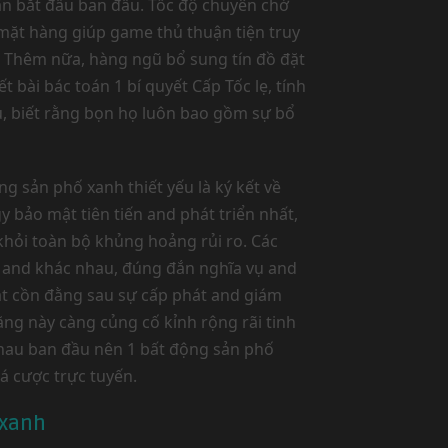
 dân bắt đầu ban đầu. Tốc độ chuyên chở
i mặt hàng giúp game thủ thuận tiện truy
Thêm nữa, hàng ngũ bổ sung tín đồ đặt
 bài bác toán 1 bí quyết Cấp Tốc lẹ, tính
ủ, biết rằng bọn họ luôn bao gồm sự bổ
g sản phố xanh thiết yếu là ký kết về
bảo mật tiên tiến and phát triển nhất,
khỏi toàn bộ khủng hoảng rủi ro. Các
n and khác nhau, đúng đắn nghĩa vụ and
ạt cồn đằng sau sự cấp phát and giám
ăng này càng củng cố kỉnh rộng rãi tinh
nhau ban đầu nên 1 bất động sản phố
á cược trực tuyến.
 xanh