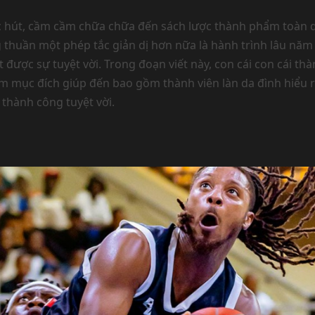
c hút, cầm cầm chữa chữa đến sách lược thành phẩm toàn d
thuần một phép tắc giản dị hơn nữa là hành trình lâu năm
ược sự tuyệt vời. Trong đoạn viết này, con cái con cái th
 mục đích giúp đến bao gồm thành viên làn da đình hiểu r
thành công tuyệt vời.