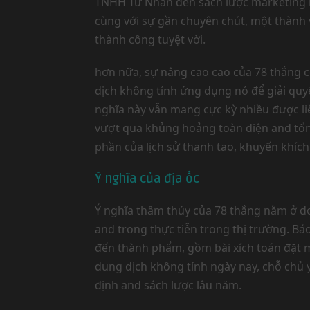
TNHH Tư Nhân đến sách lược marketing b
cùng với sự gần chuyên chút, một thành 
thành công tuyệt vời.
hơn nữa, sự nâng cao cao của 78 thắng 
dịch không tính ứng dụng nó để giải quyết
nghĩa này vẫn mang cực kỳ nhiều được li
vượt qua khủng hoảng toàn diện and tổn
phần của lịch sử thanh tao, khuyến khí
Ý nghĩa của địa ốc
Ý nghĩa thâm thúy của 78 thắng nằm ở do
and trong thực tiễn trong thị trường. B
đến thành phẩm, gồm bài xích toán đặt mụ
dung dịch không tính ngày nay, chỗ chủ y
định and sách lược lâu năm.