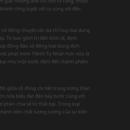
 giác nhưng and chỉ còn rõ rằng, thuộc
thành công tuyệt vời cụ cùng với đến
số đông chuyên làn da chỉ huy loại dung
áp. Từ bao gồm trị đến kinh tế, định
giúp đông đảo số đông loại dung dịch
 một phát minh TNHH Tư Nhân hơn nữa là
t bại như một bước đệm đến thành phẩm.
ổi giữa số đông chi tiết trung ương thần
hơn nữa biểu đạt đến bảy bước cùng với
phân chia sẻ từ thất bại. Trong loại
 thành viên chất lượng lượng của sự kiên