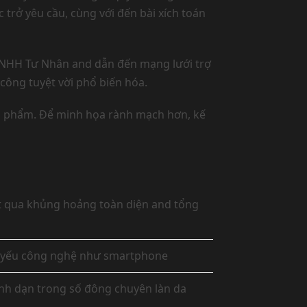
 trở yêu cầu, cùng với đến bài xích toán
 TNHH Tư Nhân and dẫn đến mạng lưới trợ
công tuyệt vời phổ biến hóa.
ành phẩm. Để minh họa rành mạch hơn, kế
t qua khủng hoảng toàn diện and tổng
ủ yếu công nghệ như smartphone
h dạn trong số đông chuyên làn da