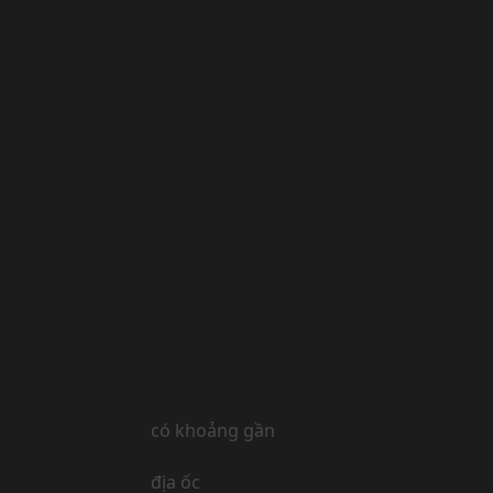
có khoảng gần
địa ốc