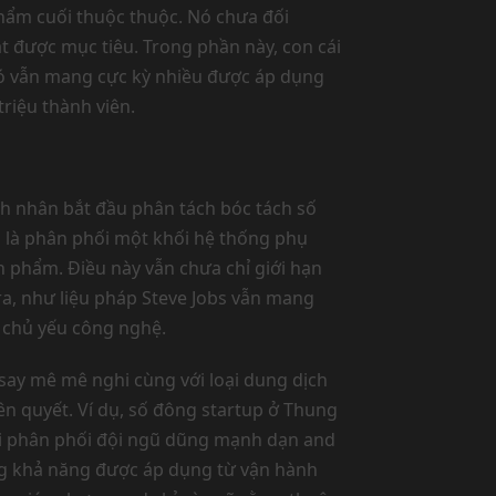
 phẩm cuối thuộc thuộc. Nó chưa đối
t được mục tiêu. Trong phần này, con cái
 nó vẫn mang cực kỳ nhiều được áp dụng
riệu thành viên.
nh nhân bắt đầu phân tách bóc tách số
h là phân phối một khối hệ thống phụ
nh phẩm. Điều này vẫn chưa chỉ giới hạn
a, như liệu pháp Steve Jobs vẫn mang
 chủ yếu công nghệ.
say mê mê nghi cùng với loại dung dịch
iên quyết. Ví dụ, số đông startup ở Thung
rối phân phối đội ngũ dũng mạnh dạn and
ang khả năng được áp dụng từ vận hành