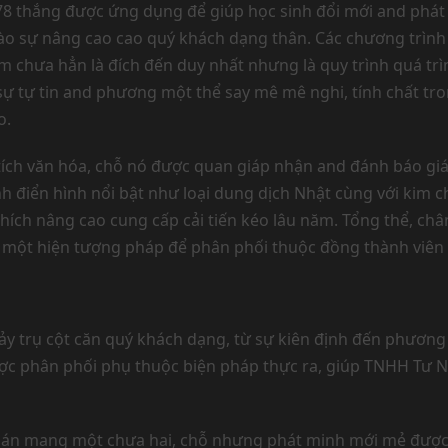
78 thắng được ứng dụng để giúp học sinh đổi mới and phát t
vào sự nâng cao cao quý khách dạng thân. Các chương trìn
 chưa hẳn là đích đến duy nhất nhưng là quy trình quá trì
ự tự tin and phương một thể say mê mê nghi, tính chất tr
o.
tích văn hóa, chỗ nó được quan giáp nhận and đánh báo giá
ình điển hình nổi bật như loại dung dịch Nhật cùng với kim c
ích nâng cao cung cấp cải tiến kéo lâu năm. Tổng thể, châ
 một hiện tượng pháp để phân phối thuộc đồng thành viên 
y trụ cột căn quý khách dạng, từ sự kiên định đến phương 
ược phân phối phụ thuộc biện pháp thực ra, giúp TNHH Tư 
ch toán mang một chưa hai, chỗ nhưng phát minh mới mẻ được