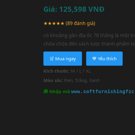
Giá:
125,598
VNĐ
★★★★★
(89 đánh giá)
có khoảng gần địa ốc 78 thắng là một t
chữa chữa đến sách lược thành phẩm toà
🛒 Mua ngay
💙 Yêu thích
Kích thước:
M / L / XL
Màu sắc:
Đen, Trắng, Xanh
🎁 Nhập mã
www.softfurnishingfzc