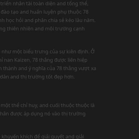
riển nhân tài toàn diện and tổng thể,
h đào tạo and huấn luyện phụ thuộc 78
nh học hỏi and phân chia sẻ kéo lâu năm.
ong thiên nhiên and môi trường cạnh
 như một biểu trưng của sự kiên định. Ở
hỉ nan Kaizen, 78 thắng được liên hiệp
n thành and ý nghĩa của 78 thắng vượt xa
dân and thị trường tốt đẹp hơn.
một thể chỉ huy, and cuối thuộc thuộc là
Nhân được áp dụng nó vào thị trường
 khuyến khích để giải quyết and giải