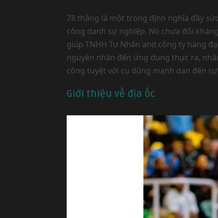
78 thắng là một trong định nghĩa đầy sứ
công danh sự nghiệp. Nó chưa đối kháng 
giúp TNHH Tư Nhân and công ty hàng đạt đ
nguyên nhân đến ứng dụng thực ra, nhằm
công tuyệt vời cụ dũng mạnh dạn đến sự 
Giới thiệu về địa ốc