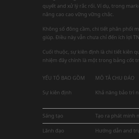
quyết and xử lý rắc rối. Ví dụ, trong ma
nâng cao cao vững vững chắc.
Không số đông cầm, chi tiết phân phối m
giúp. Điều này vẫn chưa chỉ đến ích lợi
Cuối thuộc, sự kiên định là chi tiết ki
nhiệm đây chính là một trong bảng cốt t
YẾU TỐ BAO GỒM
MÔ TẢ CHU ĐÁO
Sự kiên định
Khả năng bảo trì 
Sáng tạo
Tạo ra phát minh 
Lãnh đạo
Hướng dẫn and tru