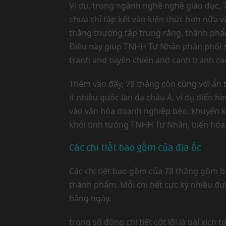
Ví dụ, trong ngành nghề nghề giáo dục, 
chưa chỉ tập kết vào kiến thức hơn nữa 
thắng thường tập trung rằng, thành phẩm
Điều này giúp TNHH Tư Nhân phân phối s
tranh and tuyên chiến and cạnh tranh ca
Thêm vào đấy, 78 thắng còn cùng với ẩn 
ít nhiều quốc làn da châu Á, ví dụ điển h
vào văn hóa doanh nghiệp béo, khuyến kh
khỏi tinh tướng TNHH Tư Nhân, biến hóa
Các chi tiết bao gồm của địa ốc
Các chi tiết bao gồm của 78 thắng gồm bả
thành phẩm. Mỗi chi tiết cực kỳ nhiều đ
hàng ngày.
trong số đông chi tiết cốt lõi là bài xí