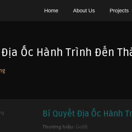
Home
About Us
Projects
 Địa Ốc Hành Trình Đến T
ông
Bí Quyết Địa Ốc Hành T
Thương hiệu:
Go88