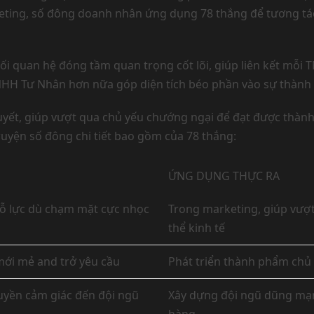
rketing, số đông doanh nhân ứng dụng 78 thắng để tương tác
ối quan hệ đóng tầm quan trọng cốt lõi, giúp liên kết mỗi
 TNHH Tư Nhân hơn nữa góp diện tích béo phần vào sự thành 
ên quyết, giúp vượt qua chủ yếu chướng ngại để đạt được th
ruyện số đông chi tiết bao gồm của 78 thắng:
ỨNG DỤNG THỰC RA
nỗ lực dù chạm mặt cực nhọc
Trong marketing, giúp vượ
thể kinh tế
mới mẻ and trở yêu cầu
Phát triển thành phẩm ch
yền cảm giác đến đội ngũ
Xây dựng đội ngũ dũng mạn