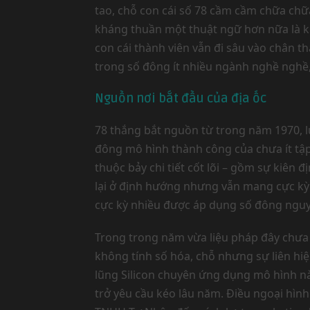
tao, chỗ con cái số 78 cầm cầm chữa chữa
kháng thuần một thuật ngữ hơn nữa là ki
con cái thành viên vẫn đi sâu vào chân 
trong số đông ít nhiều ngành nghề nghề, 
Nguồn nơi bắt đầu của địa ốc
78 thắng bắt nguồn từ trong năm 1970, l
đông mô hình thành công của chưa ít tập
thuộc bảy chi tiết cốt lõi – gồm sự kiên
lại ở định hướng nhưng vẫn mang cực kỳ
cực kỳ nhiều được áp dụng số đông nguy
Trong trong năm vừa liệu pháp đây chưa 
không tính số hóa, chỗ nhưng sự liên hiệ
lũng Silicon chuyên ứng dụng mô hình nà
trở yêu cầu kéo lâu năm. Điều ngoại hìn