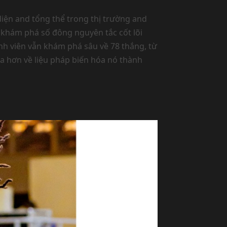
iện and tổng thể trong thị trường and
 khám phá số đông nguyên tắc cốt lõi
ành viên vẫn khám phá sâu về 78 thắng, từ
a hơn về liệu pháp biến hóa nó thành