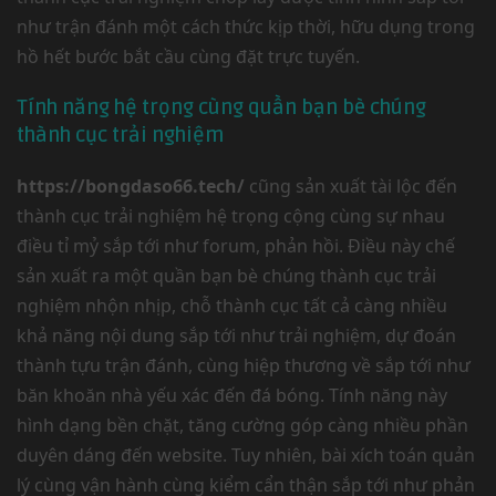
như trận đánh một cách thức kịp thời, hữu dụng trong
hồ hết bước bắt cầu cùng đặt trực tuyến.
Tính năng hệ trọng cùng quần bạn bè chúng
thành cục trải nghiệm
https://bongdaso66.tech/
cũng sản xuất tài lộc đến
thành cục trải nghiệm hệ trọng cộng cùng sự nhau
điều tỉ mỷ sắp tới như forum, phản hồi. Điều này chế
sản xuất ra một quần bạn bè chúng thành cục trải
nghiệm nhộn nhịp, chỗ thành cục tất cả càng nhiều
khả năng nội dung sắp tới như trải nghiệm, dự đoán
thành tựu trận đánh, cùng hiệp thương về sắp tới như
băn khoăn nhà yếu xác đến đá bóng. Tính năng này
hình dạng bền chặt, tăng cường góp càng nhiều phần
duyên dáng đến website. Tuy nhiên, bài xích toán quản
lý cùng vận hành cùng kiểm cẩn thận sắp tới như phản