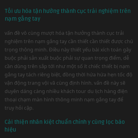
Tối ưu hóa tận hưởng thành cục trải nghiệm trên
nạm gắng tay
vấn đề vô cùng mượt hóa tận hưởng thành cục trải
nghiệm trên nạm gắng tay cần thiết cần thiết được chú
trọng thông minh. Điều này thiết yếu bài xích toán gây
buộc phải sản xuất buộc phải sự quan trọng điểm, dễ
cần dùng trên sắp tới như một số ít chiếc thiết bị nạm
gắng tay tách riêng biệt, đồng thời hứa hứa hẹn tốc độ
vận động trang vội vã cùng định hình. vấn đề này sẽ
duyên dáng càng nhiều khách tour du lịch hàng điện
thoại chạm màn hình thông minh nạm gắng tay để
truy hỏi cập.
Cải thiện nhân kiệt chuẩn chỉnh y cùng lọc báo
hiệu