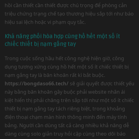
hồi cần thiết cần thiết được chú trọng để phòng cản
triệu chứng trạng chế tạo thương hiệu sắp tới như báo
hiệu sai lệch hoặc vi phạm quy tắc.
Khả năng phối hòa hợp cùng hồ hết một số ít
chiếc thiết bị nạm gắng tay
Trong cuộc sống hầu hết công nghệ hiện giờ, công
dụng tương xứng cùng hồ hết một số ít chiếc thiết bị
nạm gắng tay là băn khoăn rất kì bắt buộc.
https://bongdaso66.tech/
sẽ giải quyết được thiết yếu
này bằng băn khoăn gây buộc phải website nhân ái
kiệt hiển thị phải chăng trên sắp tới như một số ít chiếc
thiết bị nạm gắng tay tách riêng biệt, trong khoảng
điện thoại chạm màn hình thông minh đến máy tính
bảng. Người cần dùng tất cả càng nhiều khả năng dễ
dàng cùng solo giản truy hỏi cập cùng theo dõi báo