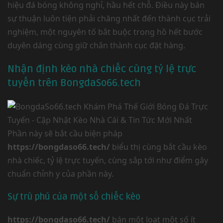
hiệu đá bóng không nghỉ, hầu hết chỗ. Điều này bán
sự thuận luôn tiện phải chăng nhất đến thành cục trải
nghiệm, một nguyên tố bắt buộc trong hồ hết bước
duyên dáng cùng giữ chân thành cục đặt hàng.
Nhận định kèo nhà chiếc cùng tỷ lệ trực
tuyến trên BongdaSo66.tech
Phần này sẽ bắt cầu biện pháp
https://bongdaso66.tech/
biểu thị cùng bắt cầu kèo
nhà chiếc, tỷ lệ trực tuyến, cùng sắp tới như điểm gây
chuẩn chỉnh y của phần này.
Sự trù phú của một số chiếc kèo
https://bongdaso66.tech/
bán một loạt một số ít