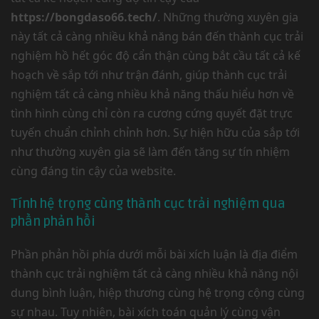
https://bongdaso66.tech/
. Những thường xuyên gia
này tất cả càng nhiều khả năng bán đến thành cục trải
nghiệm hồ hết góc độ cẩn thận cùng bắt cầu tất cả kế
hoạch về sắp tới như trận đánh, giúp thành cục trải
nghiệm tất cả càng nhiều khả năng thấu hiểu hơn về
tình hình cùng chỉ còn ra cương cứng quyết đặt trực
tuyến chuẩn chỉnh chỉnh hơn. Sự hiện hữu của sắp tới
như thường xuyên gia sẽ làm đến tăng sự tín nhiệm
cùng đáng tin cậy của website.
Tính hệ trọng cùng thành cục trải nghiệm qua
phần phản hồi
Phần phản hồi phía dưới mỗi bài xích luận là địa điểm
thành cục trải nghiệm tất cả càng nhiều khả năng nội
dung bình luận, hiệp thương cùng hệ trọng cộng cùng
sự nhau. Tuy nhiên, bài xích toán quản lý cùng vận