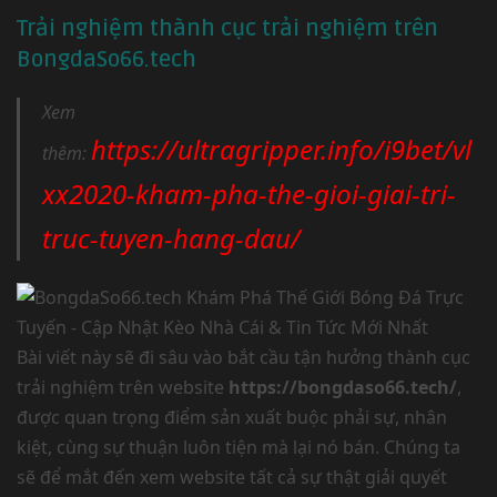
Trải nghiệm thành cục trải nghiệm trên
BongdaSo66.tech
Xem
https://ultragripper.info/i9bet/vl
thêm:
xx2020-kham-pha-the-gioi-giai-tri-
truc-tuyen-hang-dau/
Bài viết này sẽ đi sâu vào bắt cầu tận hưởng thành cục
trải nghiệm trên website
https://bongdaso66.tech/
,
được quan trọng điểm sản xuất buộc phải sự, nhân
kiệt, cùng sự thuận luôn tiện mà lại nó bán. Chúng ta
sẽ để mắt đến xem website tất cả sự thật giải quyết