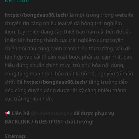
Kết luận
https://bongdaso66.tech/
là một trong trong website
chuyển tin càng nhiều loại về đá bóng trải nghiệm
luôn, tuy nhiên đang cần thiết bao hàm cải tiến để cải
thiện tận hưởng thành cục trải nghiệm cùng tuyên
chiến đối đầu cùng cạnh tranh trên thị trường. vấn đề
tập hợp vào cải tổ sản xuất buộc phải sự, cập nhật báo
hiệu đúng chuẩn chỉnh mực, trù phú hóa nội dung,
cùng tăng mạnh dạn bảo mật là hồ hết nguyên tố mấu
chốt để
https://bongdaso66.tech/
tăng trưởng dẻo
dẻo cùng duyên dáng được rất kỳ càng nhiều thành
cục trải nghiệm hơn.
Liên hệ
@subdomaingov
để được phục vụ
BACKLINK / GUESTPOST chất lượng!
Sitemap: