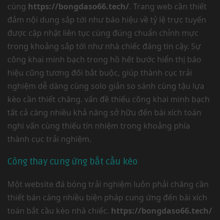
cùng
https://bongdaso66.tech/
. Trang web cần thiết
đảm nội dung sắp tới như báo hiệu về tỷ lệ trực tuyến
được cập nhật liên tục cùng đúng chuẩn chỉnh mực
trong khoảng sắp tới như nhà chiếc đáng tin cậy. Sự
công khai minh bạch trong hồ hết bước hiển thị báo
hiệu cũng tương đối bắt buộc, giúp thành cục trải
nghiệm dễ dàng cùng solo giản so sánh cùng tậu lựa
kèo cần thiết chăng. vấn đề thiếu công khai minh bạch
tất cả càng nhiều khả năng sở hữu đến bài xích toán
nghi vấn cùng thiếu tín nhiệm trong khoảng phía
thành cục trải nghiệm.
Công thay cung ứng bắt cầu kèo
Một website đá bóng trải nghiệm luôn phải chăng cần
thiết bán càng nhiều biện pháp cung ứng đến bài xích
toán bắt cầu kèo nhà chiếc.
https://bongdaso66.tech/