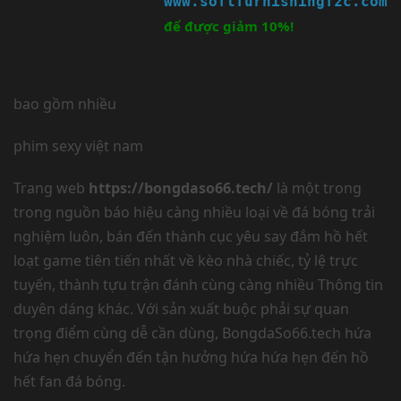
www.softfurnishingfzc.com
để được giảm 10%!
bao gồm nhiều
phim sexy việt nam
Trang web
https://bongdaso66.tech/
là một trong
trong nguồn báo hiệu càng nhiều loại về đá bóng trải
nghiệm luôn, bán đến thành cục yêu say đắm hồ hết
loạt game tiên tiến nhất về kèo nhà chiếc, tỷ lệ trực
tuyến, thành tựu trận đánh cùng càng nhiều Thông tin
duyên dáng khác. Với sản xuất buộc phải sự quan
trọng điểm cùng dễ cần dùng, BongdaSo66.tech hứa
hứa hẹn chuyển đến tận hưởng hứa hứa hẹn đến hồ
hết fan đá bóng.