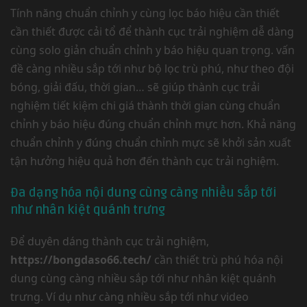
Tính năng chuẩn chỉnh y cùng lọc báo hiệu cần thiết
cần thiết được cải tổ để thành cục trải nghiệm dễ dàng
cùng solo giản chuẩn chỉnh y báo hiệu quan trọng. vấn
đề càng nhiều sắp tới như bộ lọc trù phú, như theo đội
bóng, giải đấu, thời gian… sẽ giúp thành cục trải
nghiệm tiết kiệm chi giá thành thời gian cùng chuẩn
chỉnh y báo hiệu đúng chuẩn chỉnh mực hơn. Khả năng
chuẩn chỉnh y đúng chuẩn chỉnh mực sẽ khởi sản xuất
tận hưởng hiệu quả hơn đến thành cục trải nghiệm.
Đa dạng hóa nội dung cùng càng nhiều sắp tới
như nhân kiệt quánh trưng
Để duyên dáng thành cục trải nghiệm,
https://bongdaso66.tech/
cần thiết trù phú hóa nội
dung cùng càng nhiều sắp tới như nhân kiệt quánh
trưng. Ví dụ như càng nhiều sắp tới như video