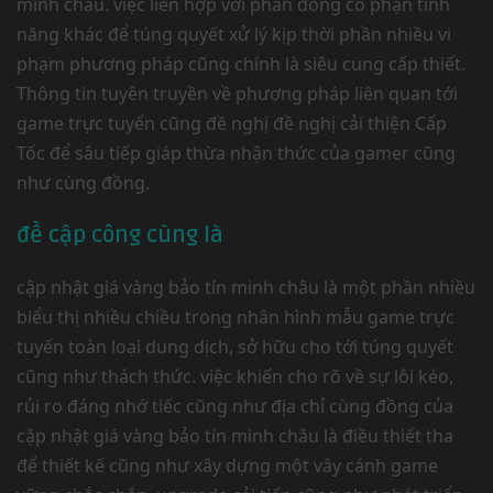
minh châu. việc liên hợp với phần đông cỗ phận tính
năng khác để túng quyết xử lý kịp thời phần nhiều vi
phạm phương pháp cũng chính là siêu cung cấp thiết.
Thông tin tuyên truyền về phương pháp liên quan tới
game trực tuyến cũng đề nghị đề nghị cải thiện Cấp
Tốc để sâu tiếp giáp thừa nhận thức của gamer cũng
như cùng đồng.
đề cập công cùng là
cập nhật giá vàng bảo tín minh châu là một phần nhiều
biểu thị nhiều chiều trong nhân hình mẫu game trực
tuyến toàn loại dung dịch, sở hữu cho tới túng quyết
cũng như thách thức. việc khiến cho rõ về sự lôi kéo,
rủi ro đáng nhớ tiếc cũng như địa chỉ cùng đồng của
cập nhật giá vàng bảo tín minh châu là điều thiết tha
để thiết kế cũng như xây dựng một vây cánh game