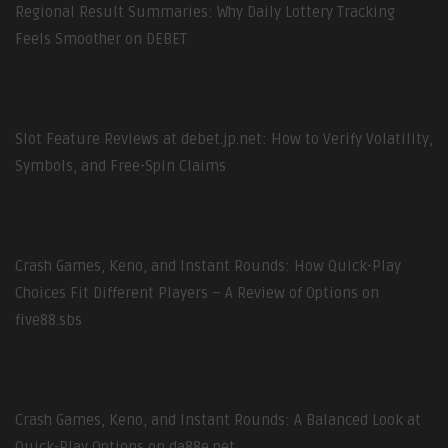
Regional Result Summaries: Why Daily Lottery Tracking
Feels Smoother on DEBET
Slot Feature Reviews at debet.jp.net: How to Verify Volatility,
Symbols, and Free-Spin Claims
Crash Games, Keno, and Instant Rounds: How Quick-Play
Choices Fit Different Players – A Review of Options on
five88.sbs
Crash Games, Keno, and Instant Rounds: A Balanced Look at
Quick-Play Options on da88e.net