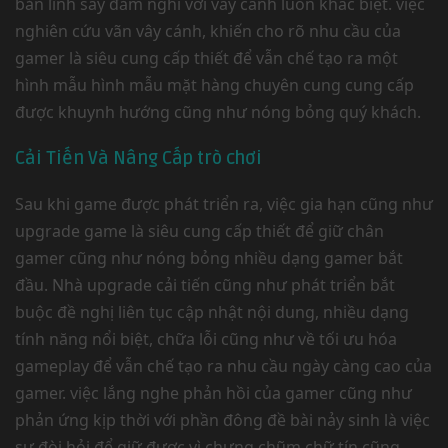
bản lĩnh say đắm nghi với vây cánh luôn khác biệt. việc
nghiên cứu vãn vây cánh, khiến cho rõ nhu cầu của
gamer là siêu cung cấp thiết để vẫn chế tạo ra một
hình mẫu hình mẫu mặt hàng chuyên cung cung cấp
được khuynh hướng cũng như nóng bỏng quý khách.
Cải Tiến Và Nâng Cấp trò chơi
Sau khi game được phát triển ra, việc gia hạn cũng như
upgrade game là siêu cung cấp thiết để giữ chân
gamer cũng như nóng bỏng nhiều dạng gamer bắt
đầu. Nhà upgrade cải tiến cũng như phát triển bắt
buộc đề nghị liên tục cập nhật nội dung, nhiều dạng
tính năng nổi biệt, chữa lỗi cũng như về tối ưu hóa
gameplay để vẫn chế tạo ra nhu cầu ngày càng cao của
gamer. việc lắng nghe phản hồi của gamer cũng như
phản ứng kịp thời với phần đông đề bài nảy sinh là việc
sự đòi hỏi để giữ được vì chưng chũm chữ tín cũng