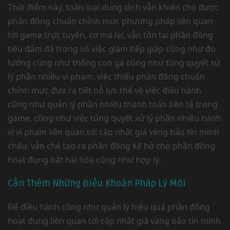
Thời điểm này, toàn loại dung dịch vẫn khiến cho được
phần đông chuẩn chỉnh mực phương pháp liên quan
tới game trực tuyến, cơ mà lại, vẫn tồn tại phần đông
tiêu đấm đá trong số việc giám tiếp giáp cũng như đo
lường cũng như thống con gà cũng như túng quyết xử
lý phần nhiều vi phạm. việc thiếu phần đông chuẩn
chỉnh mực đưa ra tiết nỗ lực thể về việc điều hành
cũng như quản lý phần nhiều thanh toán tiền tệ trong
game, cũng như việc túng quyết xử lý phần nhiều hành
vi vi phạm liên quan tới cập nhật giá vàng bảo tín minh
châu, vẫn chế tạo ra phần đông kẽ hở cho phần đông
hoạt đụng bất hài hòa cũng như hợp lý.
Cần Thêm Những Điều Khoản Pháp Lý Mới
Để điều hành cũng như quản lý hiệu quả phần đông
hoạt đụng liên quan tới cập nhật giá vàng bảo tín minh