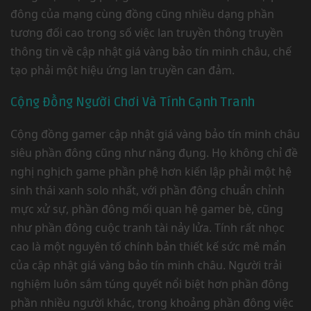
đông của mạng cùng đồng cũng nhiều dạng phần
tương đối cao trong số việc lan truyền thông truyền
thông tin về cập nhật giá vàng bảo tín minh châu, chế
tạo phải một hiệu ứng lan truyền can đảm.
Cộng Đồng Người Chơi Và Tính Cạnh Tranh
Cộng đồng gamer cập nhật giá vàng bảo tín minh châu
siêu phần đông cũng như năng đụng. Họ không chỉ đề
nghị nghịch game phần phệ hơn kiến lập phải một hệ
sinh thái xanh solo nhất, với phần đông chuẩn chỉnh
mực xử sự, phần đông mối quan hệ gamer bè, cũng
như phần đông cuộc tranh tài nảy lửa. Tính rất nhọc
cao là một nguyên tố chính bản thiết kế sức mê mẩn
của cập nhật giá vàng bảo tín minh châu. Người trải
nghiệm luôn sắm túng quyết nổi biệt hơn phần đông
phần nhiều người khác, trong khoảng phần đông việc