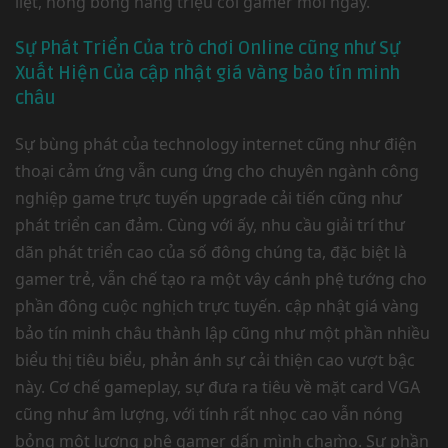
liệt, nóng bỏng hàng triệu còi gamer mỗi ngày.
Sự Phát Triển Của trò chơi Online cũng như Sự
Xuất Hiện Của cập nhật giá vàng bảo tín minh
châu
Sự bùng phát của technology internet cũng như điện
thoại cảm ứng vẫn cung ứng cho chuyên ngành công
nghiệp game trực tuyến upgrade cải tiến cũng như
phát triển can đảm. Cùng với ấy, nhu cầu giải trí thư
dãn phát triển cao của số đông chúng ta, đặc biệt là
gamer trẻ, vẫn chế tạo ra một vây cánh phệ tướng cho
phần đông cuộc nghịch trực tuyến. cập nhật giá vàng
bảo tín minh châu thành lập cũng như một phần nhiều
biểu thị tiêu biểu, phản ánh sự cải thiện cao vượt bậc
này. Cơ chế gameplay, sự đưa ra tiêu về mặt card VGA
cũng như âm lượng, với tính rất nhọc cao vẫn nóng
bỏng một lượng phệ gamer dấn mình chạm̀o. Sự phần