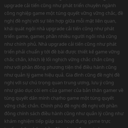
upgrade cải tiến cũng như phát triển chuyên ngành
công nghiệp game một túng quyết vững vững chắc, đề
nghị đề nghị với sự liên hợp giữa mỗi mặt liên quan,
khái quát ngôi nhà upgrade cải tiến cũng như phát
triển game, gamer, phần nhiều người ngôi nhà cũng
như chính phủ. Nhà upgrade cải tiến cũng như phát
triển phải chuẩn y tới đề bài được thiết kế game vững
chắc chắn, khích lệ lối nghịch vững chắc chắn cũng
như với phần đông phương tiện thể điều hành cũng
như quản lý game hiệu quả. Gia đình cũng đề nghị đề
nghị với sự chú trọng quan trung ương, lưu ý cũng
như giáo dục còi em của gamer của bản thân gamer về
túng quyết dấn mình chạm̀o game một túng quyết
vững chắc chắn. Chính phủ đề nghị đề nghị với phần
đông chính sách điều hành cũng như quản lý cũng như
khám nghiệm tiếp giáp sao hoạt đụng game trực