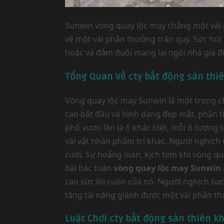
Sunwin vòng quay lộc may chẳng một vài m
về một vài phần thưởng trân quý. Sức hút
hoặc và đắm đuối mang lại ngôi nhà gia đ
Tổng Quan Về cty bất động sản thiê
Vòng quay lộc may Sunwin là một trong c
cao bắt đầu và hình dạng đẹp mắt, phần 
phổ vươn lên là ô khác biệt, mỗi ô tượng 
vài vật nhân phẩm trị khác. Người nghịch 
cười. Sự hoảng loàn, kịch tính khi vòng qu
bài bác toán
vòng quay lộc may Sunwin
cao sức lôi cuốn của nó. Người nghịch bao
tăng tài năng giành được một vài phần th
Luật Chơi cty bất động sản thiên kh