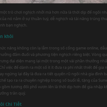
ột trò chơi nghịch nhởi mà hơn nữa là thời dịp để ngôi nh
 của nó nằm ở sự thuần tuý, dễ nghịch và tài năng trúng th
ình bạn nghịch.
n khôi
hức năng không còn lạ lẫm trong số cổng game online, dẫ
thưởng đắm đuối và phương tiện nghịch riêng biệt. Vòng 
trưng đại diện mang lại một trong một vài phần thưởng nhất
Chỉ việc để dành ra một số ít ít đưa ra phí nhất thiết để 
ay ngừng lại đây là đưa ra tiết quyến rũ ngôi nhà gia đình 
chế tạo ra ra chuyên nghiệp trong số buổi lễ, tặng của Su
 gồm tương đối phổ vươn lên là thời dịp hơn để gia nhập kh
ưởng trân quý.
ôi Chi Tiết