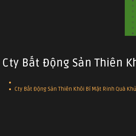
Cty Bất Động Sản Thiên K
Cty Bất Động Sản Thiên Khôi Bí Mật Rinh Quà Kh