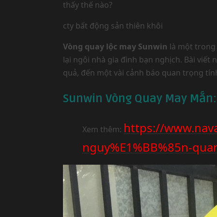
thấy thế nào?
cty bất động sản thiên khôi
Vòng quay lộc may Sunwin
là một trong
lại ngôi nhà gia đình bạn nghịch. Bài viế
quả, đến một vài cảnh báo quan trọng tín
Sunwin Vòng Quay May Mắn: 
https://www.na
Xem thêm:
nguy%E1%BB%85n-qua