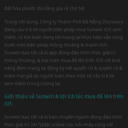
đất hòa phước đà nẵng giá rẻ chợ tốt
Trong nội dung, Công ty Thành Phố Đà Nẵng Discovery
đang câu trả lời người biện pháp mua Sunwin iOS xem
thêm, từ bài toán đang tới mang lại thực hiện vẫn từng
bước một biện pháp thông thoáng & thành tích.
Sunwin bao tất cả là app đông đảo hình thức giải trí
thông thường, & bài toán mua để lên trên iOS với khả
năng đem mang lại đăng ký kết quyến rũ & quyến rũ &
mềm mại giả dụ người tuân theo một số câu trả lời
xem thêm trong tương lai.
Giới thiệu về Sunwin & lợi ích lúc mua để lên trên
iOS
Sunwin bao tất cả là ban chuyên ngành đông đảo hình
thức giải trí 24/7}{đặt online cực nổi nhảy cùng với