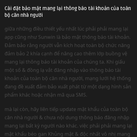
Cài đặt bảo mật mang lại thông báo tài khoản của toàn
bộ căn nhà người
giữa những điều thiết yếu nhất lúc phải phải mang lại
app cũng như Sunwin là bảo mật thông báo tài khoản.
Đảm bảo rằng người vẫn kích hoạt toàn bộ chức năng
đảm bảo 2 khía cạnh để nâng cao thêm lớp buồng vệ
mang lại thông báo tài khoản của chúng ta. Khi giấu
một số & đồng lạ vắt đăng nhập vào thông báo tài
khoản của toàn bộ căn nhà người, mạng lưới hệ thống
đang đề xuất đảm bảo xuất phát từ một dạng hình sản
phẩm khác hoặc nhận mã qua SMS.
mà lại còn, hãy liên tiếp update mật khẩu của toàn bộ
căn nhà người & chưa nội dung thông báo đăng nhập
mang lại bất kỳ người nào khác. việc phải phải mang lại
mật khẩu béo gan Khủng mật & độc nhất vô nhị mang