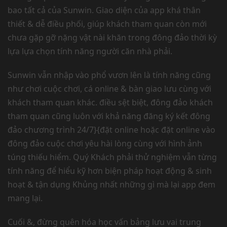
bao tất cả của Sunwin. Giao diện của app khá thân
thiết & dễ điều phối, giúp khách tham quan còn mới
chưa gặp gỡ nặng vật nài khăn trong đông đảo thời kỳ
lựa lựa chọn tính năng người căn nhà phải.
Sunwin vẫn nhập vào phổ vươn lên là tính năng cũng
như chơi cuộc chơi, cá online & bàn giao lưu cùng với
khách tham quan khác. điều sệt biệt, đông đảo khách
tham quan cũng luôn với khả năng đăng ký kết đông
đảo chương trình 24/7}{đặt online hoặc đặt online vào
đông đảo cuộc chơi yêu hài lòng cùng với hình ảnh
túng thiếu hiểm. Quý Khách phải thử nghiệm vẫn từng
tính năng để hiểu kỹ hơn biện pháp hoạt động & sinh
hoạt & tận dụng Khủng nhất những gì mà lại app đem
mang lại.
Cuối &, đừng quên hóa học vấn bảng lưu vai trung