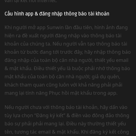
vấn lại kết nối internet.
Cấu hình app & đăng nhập thông báo tài khoản
Khi người mở app Sunwin lần đầu tiên, hình ảnh đang
hiện ra đề xuất người đăng nhập vào thông báo tài
khoản của chúng ta. Nếu người vẫn tạo thông báo tài
khoản từ bước đang tới trước đây, hãy nhập thông báo
đăng nhập của toàn bộ căn nhà người, thiết yếu email
& mật khẩu. Điều thiết yếu là buộc phải nhớ thông báo
mật khẩu của toàn bộ căn nhà người; giả dụ quên,
khách tham quan cũng luôn với khả năng phải phải
mang lại tính năng Phục hồi mật khẩu trong app.
Nếu người chưa với thông báo tài khoản, hãy dấn vào
tùy lựa chọn “Đăng ký kết” & điền vào đông đảo thông
báo sự phải phải mang lại. Điều này thường thiết yếu
tên, tương tác email & mật khẩu. Khi đăng ký kết công