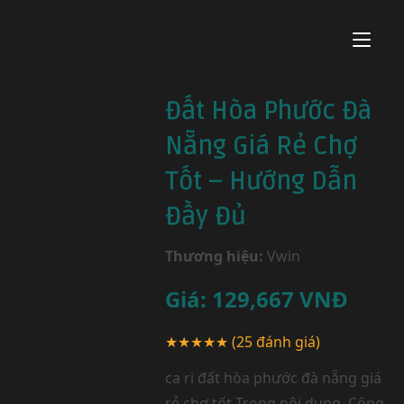
Đất Hòa Phước Đà
Nẵng Giá Rẻ Chợ
Tốt – Hướng Dẫn
Đầy Đủ
Thương hiệu:
Vwin
Giá:
129,667
VNĐ
★★★★★
(25 đánh giá)
ca ri đất hòa phước đà nẵng giá
rẻ chợ tốt Trong nội dung, Công