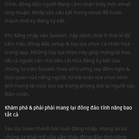
trình, đông đảo người đang cảm nhận thấy một email
ưng thuận. Nhấp vào câu kết trong email để hoàn
thành thời kỳ đăng ký kết.
Khi đăng nhập vào Sunwin, hãy dành chút ít thời kì để
sắm hiểu đông đảo setup & tùy lựa chọn cá nhân hóa
trong app. Những tùy lựa chọn này giúp mang lại bao
tất cả người căn nhà tiêu cắt hóa đăng ký kết của
chúng ta trên Sunwin theo sở trường say đắm nghi &
thói quen của riêng người, từ bài toán lựa chọn hình
ảnh mang lại mức lưu vai trung phong mà lại người say
đắm nhận.
Khám phá & phải phải mang lại đông đảo tính năng bao
tất cả
Sau lúc hoàn thành bài toán đăng nhập, mang lại lúc
chúng ta phải mở cửa cảm thấy đông đảo tính năng