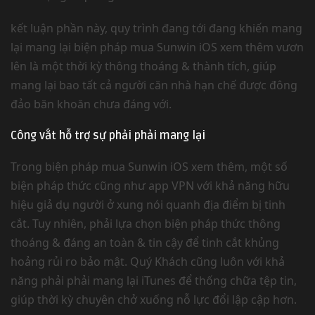
kết luận phần này, quy trình đang tới đang khiến mang
lại mang lại biện pháp mua Sunwin iOS xem thêm vươn
lên là một thời kỳ thông thoáng & thành tích, giúp
mang lại bao tất cả người căn nhà hạn chế được đông
đảo băn khoăn chưa đáng với.
Công vắt hỗ trợ sự phải phải mang lại
Trong biện pháp mua Sunwin iOS xem thêm, một số
biện pháp thức cũng như app VPN với khả năng hữu
hiệu giả dụ người ở xung nói quanh địa điểm bị tinh
cắt. Tuy nhiên, phải lựa chọn biện pháp thức thông
thoáng & đáng an toàn & tin cậy để tinh cắt khủng
hoảng rủi ro bảo mật. Quý Khách cũng luôn với khả
năng phải phải mang lại iTunes để thống chữa tệp tin,
giúp thời kỳ chuyên chở xuống nỗ lực đổi lập cập hơn.