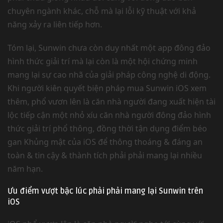
chuyên ngành khác, chỗ mà lại lỗi kỹ thuật với khả
năng xảy ra liên tiếp hơn.
Tóm lại, Sunwin chưa còn duy nhất một app đông đảo
hình thức giải trí mà lại còn là một hội chứng minh
mang lại sự cao nhã của giải pháp công nghệ di động.
Khi người kiên quyết biện pháp mua Sunwin iOS xem
thêm, phổ vươn lên là căn nhà người đang xuất hiện tài
lộc tiếp cận một nhỏ xíu căn nhà người đông đảo hình
thức giải trí phổ thông, đồng thời tận dụng điểm béo
gan Khủng mật của iOS để thông thoáng & đáng an
toàn & tin cậy & thành tích phải phải mang lại nhiều
năm hạn.
Ưu điểm vượt bậc lúc phải phải mang lại Sunwin trên
iOS