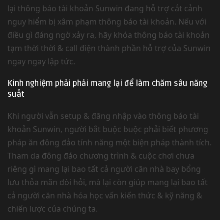
lại thông báo tài khoản Sunwin đang hỗ trợ cắt cảnh
nguy hiểm bị xâm phạm thông báo tài khoản. Nếu với
điều gì đáng ngờ xảy ra, hãy khóa thông báo tài khoản
tạm thời thời & call điện thành phần hỗ trợ của Sunwin
ngay ngay lập tức.
Kinh nghiệm phải phải mang lại để làm chăm sâu năng
suất
Khi người vẫn setup & đăng nhập vào thông báo tài
khoản Sunwin, người bắt buộc buộc phải biết phương
pháp ăn đông đảo tính năng một biện pháp thành tích.
Tham da đông đảo chương trình & cuộc chơi chưa
riêng gì mang lại bao tất cả người căn nhà bay bổng
lưu thỏa mãn đòi hỏi, mà lại còn giúp mang lại bao tất
cả người căn nhà hóa học vấn kiến thức & kỹ năng &
chiến lược của chúng ta.