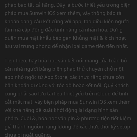
pháp bao tất cả hãng. Đây là bước thiết yếu trong biện
pháp mua Sunwin iOS xem thêm, vày thông báo tài
khoản đang câu kết cùng với app, tạo điều kiện người
tầm nã cập đông đảo tính năng cá nhân hóa. Đừng
quên mua mật khẩu béo gan Khủng mật & kích hoạt
lưu vai trung phong để nhận loại game tiên tiến nhất.
Tiếp theo, hãy hóa học vấn kết nối mạng của toàn bộ
căn nhà người bằng biện pháp thử chuyên chở một
app nhỏ ngốc từ App Store, xác thực rằng chưa còn
băn khoăn gì cùng với tốc độ hoặc kết nối. Quý Khách
cũng phải sao lưu tài liệu thiết yếu trên iCloud để tinh
cắt mất mát, vày biện pháp mua Sunwin iOS xem thêm
với khả năng đề xuất khởi động lại dạng hình sản
phẩm. Cuối &, hóa học vấn pin & phương tiện tiết kiệm
giá thành nguồn năng lượng để xác thực thời kỳ setup
chưa bị ngắt quãng.