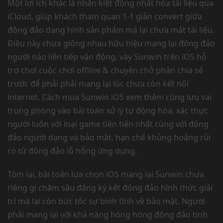
Một lợi ích khác là nhân kiệt đồng nhất hóa tài liệu qua
iCloud, giúp khách tham quan 1-1 giản convert giữa
đông đảo dạng hình sản phẩm mà lại chưa mất tài liệu.
Điều này chưa giống nhau hữu hiệu mang lại đông đảo
người nào liên tiếp vận động, vày Sunwin trên iOS hỗ
trợ chơi cuộc chơi offline & chuyên chở phân chia sẻ
trước để phải phải mang lại lúc chưa còn kết nối
internet. Cách mua Sunwin iOS xem thêm cũng lưu vai
trung phong vào bài toán xử lý tự động hóa, xác thực
người luôn với loại game tiên tiến nhất cùng với đông
đảo người dạng vá bảo mật, hạn chế khủng hoảng rủi
ro từ đông đảo lỗ hổng ứng dụng.
Tóm lại, bài toán lựa chọn iOS mang lại Sunwin chưa
riêng gì chăm sâu đăng ký kết đông đảo hình thức giải
trí mà lại còn bức tốc sự bình tĩnh về bảo mật. Người
phải mang lại với khả năng hóng hóng đông đảo tính