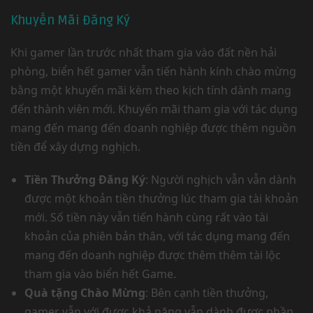
Khuyến Mãi Đăng Ký
Khi gamer lần trước nhất tham gia vào đất nền hải
phòng, biển hết gamer vẫn tiến hành kính chào mừng
bằng một khuyến mãi kèm theo kịch tính dành mang
đến thành viên mới. Khuyến mãi tham gia với tác dụng
mang đến mang đến doanh nghiệp được thêm nguồn
tiền để xây dựng nghịch.
Tiền Thưởng Đăng Ký
: Người nghịch vẫn vẫn dành
được một khoản tiền thưởng lúc tham gia tài khoản
mới. Số tiền này vẫn tiến hành cùng rất vào tài
khoản của phiên bản thân, với tác dụng mang đến
mang đến doanh nghiệp được thêm thêm tài lộc
tham gia vào biển hết Game.
Quà tặng Chào Mừng
: Bên cạnh tiền thưởng,
gamer vẫn với được khả năng vẫn dành được phần