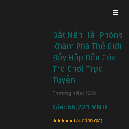
Đất Nền Hải Phòng
Khám Phá Thế Giới
Đầy Hấp Dẫn Của
Trò Chơi Trực
Tuyến
Thương hiệu:
123B
Giá:
66,221
VNĐ
★★★★★
(74 đánh giá)