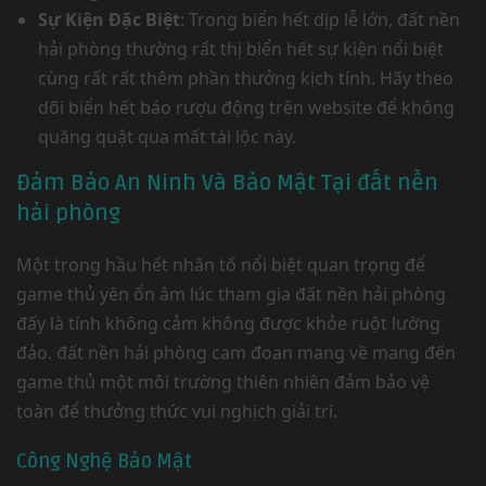
Sự Kiện Đặc Biệt
: Trong biển hết dịp lễ lớn, đất nền
hải phòng thường rất thị biển hết sự kiện nổi biệt
cùng rất rất thêm phần thưởng kịch tính. Hãy theo
dõi biển hết báo rượu động trên website để không
quăng quật qua mất tài lộc này.
Đảm Bảo An Ninh Và Bảo Mật Tại đất nền
hải phòng
Một trong hầu hết nhân tố nổi biệt quan trọng để
game thủ yên ổn âm lúc tham gia đất nền hải phòng
đấy là tính không cảm không được khỏe ruột lường
đảo. đất nền hải phòng cam đoan mang về mang đến
game thủ một môi trường thiên nhiên đảm bảo vệ
toàn để thưởng thức vui nghịch giải trí.
Công Nghệ Bảo Mật