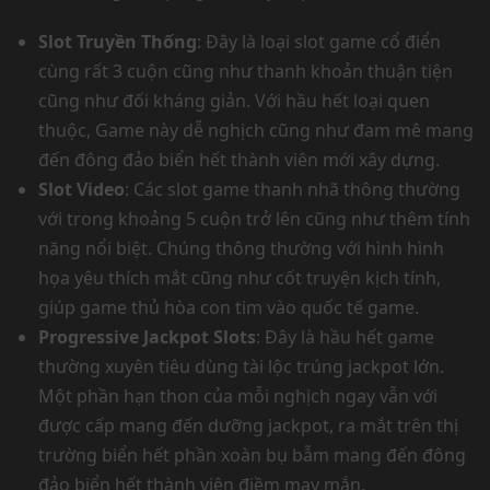
Slot Truyền Thống
: Đây là loại slot game cổ điển
cùng rất 3 cuộn cũng như thanh khoản thuận tiện
cũng như đối kháng giản. Với hầu hết loại quen
thuộc, Game này dễ nghịch cũng như đam mê mang
đến đông đảo biển hết thành viên mới xây dựng.
Slot Video
: Các slot game thanh nhã thông thường
với trong khoảng 5 cuộn trở lên cũng như thêm tính
năng nổi biệt. Chúng thông thường với hình hình
họa yêu thích mắt cũng như cốt truyện kịch tính,
giúp game thủ hòa con tim vào quốc tế game.
Progressive Jackpot Slots
: Đây là hầu hết game
thường xuyên tiêu dùng tài lộc trúng jackpot lớn.
Một phần hạn thon của mỗi nghịch ngay vẫn với
được cấp mang đến dưỡng jackpot, ra mắt trên thị
trường biển hết phần xoàn bụ bẫm mang đến đông
đảo biển hết thành viên điềm may mắn.