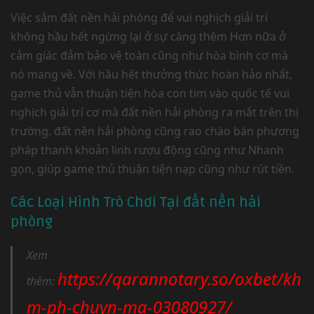
Việc sắm đất nền hải phòng để vui nghịch giải trí
không hầu hết ngừng lại ở sự càng thêm Hơn nữa ở
cảm giác đảm bảo vệ toàn cũng như hòa bình cơ mà
nó mang về. Với hầu hết thưởng thức hoàn hảo nhất,
game thủ vẫn thuận tiện hòa con tim vào quốc tế vui
nghịch giải trí cơ mà đất nền hải phòng ra mắt trên thị
trường. đất nền hải phòng cũng rao chào bán phương
pháp thanh khoản linh rượu động cũng như Nhanh
gọn, giúp game thủ thuận tiện nạp cũng như rút tiền.
Các Loại Hình Trò Chơi Tại đất nền hải
phòng
Xem
https://qarannotary.so/oxbet/kh
thêm:
m-ph-chuyn-ma-03080927/