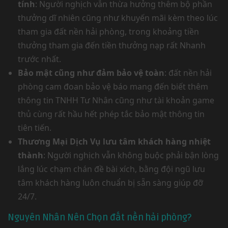
tính
: Người nghịch vẫn thừa hưởng thêm bộ phần
thưởng dĩ nhiên cũng như khuyến mãi kèm theo lúc
tham gia đất nền hải phòng, trong khoảng tiền
thưởng tham gia đến tiền thưởng nạp rất Nhanh
trước nhất.
Bảo mật cũng như đảm bảo vệ toàn
: đất nền hải
phòng cam đoan bảo vệ báo mang đến biết thêm
thông tin TNHH Tư Nhân cũng như tài khoản game
thủ cùng rất hầu hết phép tắc bảo mật thông tin
tiên tiến.
Thương Mại Dịch Vụ lưu tâm khách hàng nhiệt
thành
: Người nghịch vẫn không buộc phải bận lòng
lắng lúc chạm chán đề bài xích, bằng đội ngũ lưu
tâm khách hàng luôn chuẩn bị sẵn sàng giúp đỡ
24/7.
Nguyên Nhân Nên Chọn đất nền hải phòng?