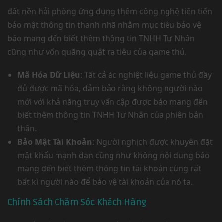
đất nền hải phòng ứng dụng thêm công nghệ tiên tiến
bảo mật thông tin thanh nhã nhằm mục tiêu bảo vệ
báo mang đến biết thêm thông tin TNHH Tư Nhân
cũng như vốn quăng quật ra tiêu của game thủ.
Mã Hóa Dữ Liệu
: Tất cả ác nghiệt liệu game thủ đầy
đủ được mã hóa, đảm bảo rằng không người nào
mới với khả năng truy vấn cập được báo mang đến
biết thêm thông tin TNHH Tư Nhân của phiên bản
thân.
Bảo Mật Tài Khoản
: Người nghịch được khuyên đặt
mật khẩu mạnh dạn cũng như không nội dung báo
mang đến biết thêm thông tin tài khoản cùng rất
bất kì người nào để bảo vệ tài khoản của nó ta.
Chính Sách Chăm Sóc Khách Hàng