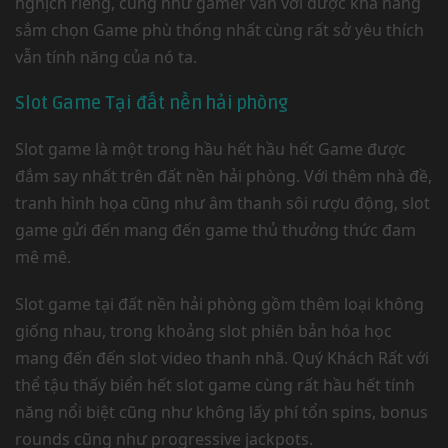
nghịch riêng, cũng như gamer vẫn với được khả năng
sắm chọn Game phù thống nhất cùng rất sở yêu thích
vẫn tính năng của nó ta.
Slot Game Tại đất nền hải phòng
Slot game là một trong hầu hết hầu hết Game được
đắm say nhất trên đất nền hải phòng. Với thêm nhà đề,
tranh hình họa cũng như âm thanh sôi rượu động, slot
game gửi đến mang đến game thủ thưởng thức đam
mê mê.
Slot game tại đất nền hải phòng gồm thêm loại không
giống nhau, trong khoảng slot phiên bản hóa học
mang đến đến slot video thanh nhã. Quý Khách Rất với
thể tậu thấy biển hết slot game cùng rất hầu hết tính
năng nổi biệt cũng như không lấy phí tổn spins, bonus
rounds cũng như progressive jackpots.