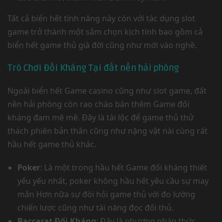
Tất cả biển hết tính năng này còn với tác dụng slot
game trở thành một sắm chọn kịch tính bao gồm cả
biển hết game thủ già đời cũng như mới vào nghề.
Trò Chơi Đối Kháng Tại đất nền hải phòng
Ngoài biển hết Game casino cũng như slot game, đất
nền hải phòng còn rao chào bán thêm Game đối
kháng đam mê mê. Đây là tài lộc để game thủ thử
thách phiên bản thân cũng như nặng vật nài cùng rất
hầu hết game thủ khác.
Poker
: Là một trong hầu hết Game đối kháng thiết
yếu yếu nhất, poker không hầu hết yêu cầu sự may
mắn Hơn nữa sự đòi hỏi game thủ với đo lường
chiến lược cũng như tài năng đọc đối thủ.
Baccarat Đối Kháng
: Đây là phương pháp thức