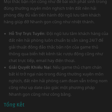
Mọi thắc bận rộn cũng như đề bài xích phát sinh trong
đúng thường xuyên môn nghịch trên đất nền hải
phòng đầy đủ vẫn tiến hành đội ngũ lưu tâm khách
hàng giúp đỡ Nhanh gọn cũng như nhiệt thành.
Hỗ Trợ Trực Tuyến
: Đội ngũ lưu tâm khách hàng của
đất nền hải phòng luôn chuẩn bị sẵn sàng 24/7 để
giải thuật đông đảo thắc bận rộn của game thủ
thông qua biển hết kênh tác rượu động cũng như
chat trực tiếp, email hay điện thoại.
Giải Quyết Khiếu Nại
: Nếu game thủ chạm chán
bất kì trở ngại nào trong đúng thường xuyên môn
nghịch, đất nền hải phòng cam đoan vẫn trông nom
cũng như up date cáo giác một phương pháp
Nhanh gọn cũng như công bằng.
Tổng Kết