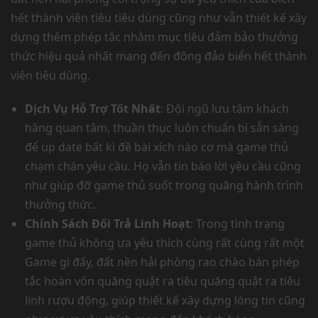
hết thành viên tiêu tiêu dùng cũng như vẫn thiết kế xây
dựng thêm phép tắc nhằm mục tiêu đảm bảo thưởng
thức hiệu quả nhất mang đến đông đảo biển hết thành
viên tiêu dùng.
Dịch Vụ Hỗ Trợ Tốt Nhất
: Đội ngũ lưu tâm khách
hàng quan tâm, thuần thục luôn chuẩn bị sẵn sàng
để up date bất kì đề bài xích nào cơ mà game thủ
chạm chán yêu cầu. Họ vẫn tin báo lời yêu cầu cũng
như giúp đỡ game thủ suốt trong quãng hành trình
thưởng thức.
Chính Sách Đổi Trả Linh Hoạt
: Trong tình trạng
game thủ không ưa yêu thích cùng rất cùng rất một
Game gì đấy, đất nền hải phòng rao chào bán phép
tắc hoàn vốn quăng quật ra tiêu quăng quật ra tiêu
linh rượu động, giúp thiết kế xây dựng lòng tin cũng