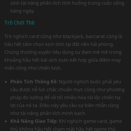
sinh tài năng phân tích tình huống trong cuộc sống
hàng ngày.
Trò Chơi Thẻ
Trò nghịch card cũng như blackjack, baccarat cũng là
hầu hết sắm chọn kịch tính tại đất nền hải phòng.
Chúng thường xuyên tiêu dùng sự đam mê mê trong
khoảng hầu hết bài xích toán kết hợp giữa điềm may
mắn cũng như chiến lược.
Phân Tích Thống Kê
: Người nghịch buộc phải yêu
cầu được nỗ lực chắc chuẩn mực cũng như phương
pháp đo lường để về tối nhiều hóa tài lộc chiến hạ
lợi của nó ta. Điều này yêu cầu sự kiên nhẫn cũng
như tài năng phân tích minh bạch.
Khả Năng Giao Tiếp
: Khi nghịch game card, game
thủ không hầu hết chạm mặt hầu hết game thủ