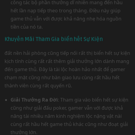
công tác bộ phần thưởng dĩ nhiên mang đến hầu
hết lần nạp tiếp theo trong tháng. Điều này giúp
game thủ vẫn với được khả năng nhẹ hóa nguồn
tiền của nó ta.
Khuyến Mãi Tham Gia biển hết Sự Kiện
đất nền hải phòng cũng tiếp nối rất thị biển hết sự kiện
kịch tính cùng rất rất thêm giải thưởng lớn dành mang
đến game thủ. Đây là tài lộc hoàn hảo nhất để gamer
chạm mặt cũng như bàn giao lưu cùng rất hầu hết
thành viên cùng rất quyến rũ.
Giải Thưởng Ra Đời
: Tham gia vào biển hết sự kiện
cũng như giải đấu poker, gamer vẫn với được khả
năng tài nhiều năm kinh nghiệm lộc nặng vật nài
cùng rất hầu hết game thủ khác cũng như đoạt giải
thưởng lớn.