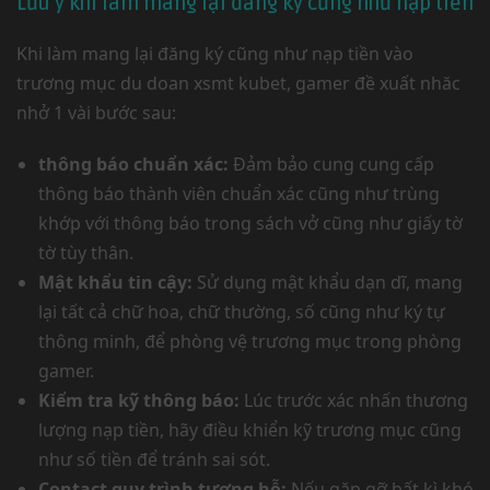
Lưu ý khi làm mang lại đăng ký cũng như nạp tiền
Khi làm mang lại đăng ký cũng như nạp tiền vào
trương mục du doan xsmt kubet, gamer đề xuất nhăc
nhở 1 vài bước sau:
thông báo chuẩn xác:
Đảm bảo cung cung cấp
thông báo thành viên chuẩn xác cũng như trùng
khớp với thông báo trong sách vở cũng như giấy tờ
tờ tùy thân.
Mật khẩu tin cậy:
Sử dụng mật khẩu dạn dĩ, mang
lại tất cả chữ hoa, chữ thường, số cũng như ký tự
thông minh, để phòng vệ trương mục trong phòng
gamer.
Kiểm tra kỹ thông báo:
Lúc trước xác nhấn thương
lượng nạp tiền, hãy điều khiển kỹ trương mục cũng
như số tiền để tránh sai sót.
Contact quy trình tương hỗ:
Nếu gặp gỡ bất kì khó