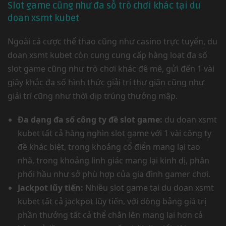
Slot game cũng như đa số trò chơi khác tại du
doan xsmt kubet
Ngoài cá cược thể thao cũng như casino trực tuyến, du
doan xsmt kubet còn cung cung cấp hàng loạt đa số
slot game cũng như trò chơi khác đê mê, gửi đến 1 vài
giây khắc đa số hình thức giải trí thư giãn cũng như
giải trí cũng như thời dịp trúng thưởng mập.
Đa dạng đa số công ty đề slot game:
du doan xsmt
kubet tất cả hàng nghìn slot game với 1 vài công ty
đề khác biệt, trong khoảng cổ điển mang lại tao
nhã, trong khoảng linh giác mang lại kinh dị, phân
phối hầu như sở phù hợp của gia đình gamer chơi.
Jackpot lũy tiến:
Nhiều slot game tại du doan xsmt
kubet tất cả jackpot lũy tiến, với dòng bảng giá trị
phần thưởng tất cả thể chắn lên mang lại hơn cả