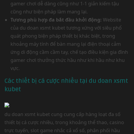
gamer chơi dễ dàng cũng như 1-1 giản kiếm tậu
cũng như biện pháp làm mang lại.
Tương phù hợp đa bắt đầu khởi động:
Website
của du doan xsmt kubet tương xứng với siêu phổ
quát phong biện pháp thiết bị khác biệt, trong
khoảng máy tính để bàn mang lại điện thoại cảm
ứng di động cầm cầm tay, chế tạo điều kiện gia đình
gamer chơi thưởng thức hầu như khi hầu như khu
vực.
Các thiết bị cá cược nhiều tại du doan xsmt
kubet
du doan xsmt kubet cung cung cấp hàng loạt đa số
thiết bị cá cược nhiều, trong khoảng thể thao, casino
trực tuyến, slot game nhắc cả xổ số, phân phối hầu