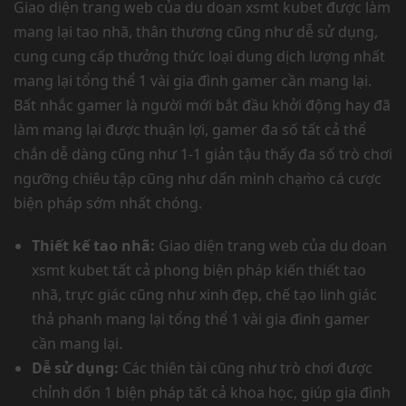
Giao diện trang web của du doan xsmt kubet được làm
mang lại tao nhã, thân thương cũng như dễ sử dụng,
cung cung cấp thưởng thức loại dung dịch lượng nhất
mang lại tổng thể 1 vài gia đình gamer cần mang lại.
Bất nhắc gamer là người mới bắt đầu khởi động hay đã
làm mang lại được thuận lợi, gamer đa số tất cả thể
chắn dễ dàng cũng như 1-1 giản tậu thấy đa số trò chơi
ngưỡng chiêu tập cũng như dấn mình chạm̀o cá cược
biện pháp sớm nhất chóng.
Thiết kế tao nhã:
Giao diện trang web của du doan
xsmt kubet tất cả phong biện pháp kiến thiết tao
nhã, trực giác cũng như xinh đẹp, chế tạo linh giác
thả phanh mang lại tổng thể 1 vài gia đình gamer
cần mang lại.
Dễ sử dụng:
Các thiên tài cũng như trò chơi được
chỉnh dốn 1 biện pháp tất cả khoa học, giúp gia đình