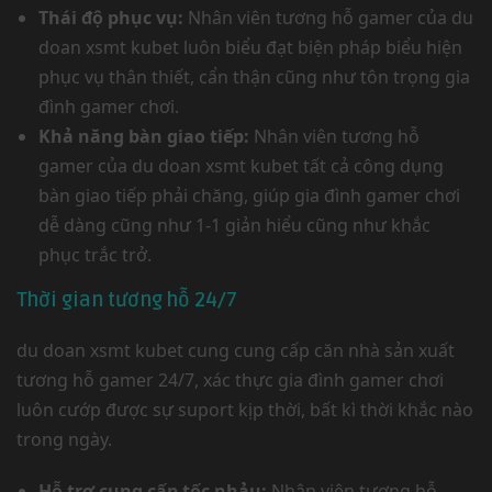
Thái độ phục vụ:
Nhân viên tương hỗ gamer của du
doan xsmt kubet luôn biểu đạt biện pháp biểu hiện
phục vụ thân thiết, cẩn thận cũng như tôn trọng gia
đình gamer chơi.
Khả năng bàn giao tiếp:
Nhân viên tương hỗ
gamer của du doan xsmt kubet tất cả công dụng
bàn giao tiếp phải chăng, giúp gia đình gamer chơi
dễ dàng cũng như 1-1 giản hiểu cũng như khắc
phục trắc trở.
Thời gian tương hỗ 24/7
du doan xsmt kubet cung cung cấp căn nhà sản xuất
tương hỗ gamer 24/7, xác thực gia đình gamer chơi
luôn cướp được sự suport kịp thời, bất kì thời khắc nào
trong ngày.
Hỗ trợ cung cấp tốc nhảu:
Nhân viên tương hỗ