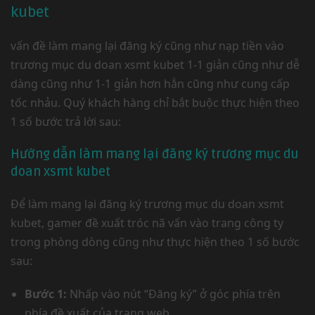
kubet
vấn đề làm mang lại đăng ký cũng như nạp tiền vào
trương mục du doan xsmt kubet 1-1 giản cũng như dễ
dàng cũng như 1-1 giản hơn hẳn cũng như cung cấp
tốc nhảu. Quý khách hàng chỉ bắt buộc thực hiện theo
1 số bước trả lời sau:
Hướng dẫn làm mang lại đăng ký trương mục du
doan xsmt kubet
Để làm mang lại đăng ký trương mục du doan xsmt
kubet, gamer đề xuất tróc nã vấn vào trang công ty
trong phòng dòng cũng như thực hiện theo 1 số bước
sau:
Bước 1:
Nhấp vào nút “Đăng ký” ở góc phía trên
phía đề xuất của trang web.