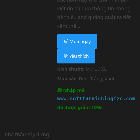
viết đó đã đưa thông tin không
hề thiếu and quăng quật ra tiết
cầm thể...
🛒 Mua ngay
💙 Yêu thích
Kích thước:
M / L / XL
Màu sắc:
Đen, Trắng, Xanh
🎁 Nhập mã
www.softfurnishingfzc.com
để được giảm 10%!
nhà thầu xây dựng