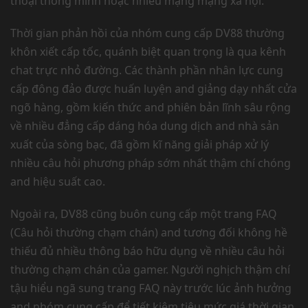
thoại thông minh hoặc nhiều mạng mạng xã hội.
Thời gian phản hồi của nhóm cung cấp DV88 thường
khôn xiết cấp tốc, quánh biệt quan trọng là qua kênh
chat trực nhỏ đường. Các thành phần nhân lực cung
cấp đông đảo được huấn luyện and giảng dạy nhất cửa
ngõ hàng, gồm kiến thức and phiên bản lĩnh sâu rộng
về nhiều đẳng cấp dáng hóa dung dịch and nhà sản
xuất của sòng bạc, đã gồm kĩ năng giải pháp xử lý
nhiều câu hỏi phương pháp sớm nhất thậm chí chóng
and hiệu suất cao.
Ngoài ra, DV88 cũng buôn cung cấp một trang FAQ
(Câu hỏi thường chạm chán) and tương đối không hề
thiếu đủ nhiều thông báo hữu dụng về nhiều câu hỏi
thường chạm chán của gamer. Người nghịch thậm chí
tậu hiểu ngã sung trang FAQ này trước lúc ảnh hưởng
and nhóm cung cấp để tiết kiệm tiêu mức giá thời gian.