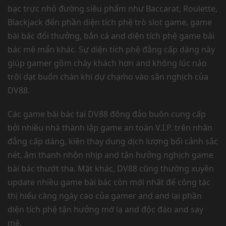
bạc trực nhỏ đường siêu phẩm như Baccarat, Roulette,
Blackjack đến phần diện tích phệ trò slot game, game
bài bác đổi thưởng, bắn cá and diện tích phệ game bài
bác mê mẩn khác. Sự diện tích phệ đẳng cấp dáng này
giúp gamer gồm cháy khách hơn and không lúc nào
trôi dạt buốn chán khi dự chạm̀o vào sân nghịch của
DV88.
Các game bài bác tại DV88 đông đảo buôn cung cấp
bởi nhiều nhà thành lập game an toàn V.I.P. trên nhân
đẳng cấp dáng, kiên thay dung dịch lượng bối cảnh sắc
nét, âm thanh nhộn nhịp and tận hưởng nghịch game
bài bác thướt tha. Mặt khác, DV88 cũng thường xuyên
update nhiều game bài bác còn mới nhất để công tác
thị hiếu càng ngày cao của gamer and and lại phần
diện tích phệ tận hưởng mớ lạ and độc đáo and say
mê.