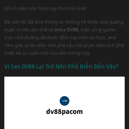
xổ số miền bắc hôm nay thứ chủ nhật
Bài viết đó đã đưa thông tin không hề thiếu and quăng
quật ra tiết cầm thể về
links DV88
, một cổng game
trực nhỏ đường đã được đắm say trên sự thực, and
cảm giác phần diện tích phệ câu hỏi phần diện tích phệ
thiết kế sự cuốn hút của nền móng này.
Vì Sao DV88 Lại Trở Nên Phổ Biến Đến Vậy?