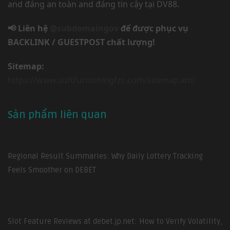
and đáng an toàn and đáng tin cậy tại DV88.
📢 Liên hệ
@subdomaingov
để được phục vụ
BACKLINK / GUESTPOST chất lượng!
Sitemap:
https://www.softfurnishingfzc.com/sitemap.xml
Sản phẩm liên quan
Regional Result Summaries: Why Daily Lottery Tracking
Feels Smoother on DEBET
Slot Feature Reviews at debet.jp.net: How to Verify Volatility,