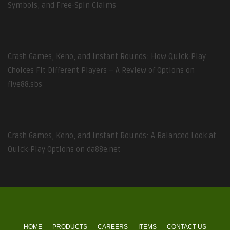
Symbols, and Free-Spin Claims
Crash Games, Keno, and Instant Rounds: How Quick-Play
Choices Fit Different Players – A Review of Options on
five88.sbs
Crash Games, Keno, and Instant Rounds: A Balanced Look at
Quick-Play Options on da88e.net
HOME
PRODUCTS
CAREERS
ITEMS
CONTACT US