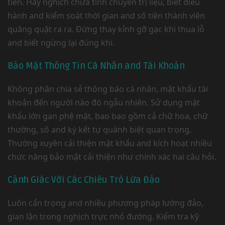
tiền. Hãy nghịch chứa tính chuyên trị liệu, biết điều
hành and kiểm soát thời gian and số tiền thành viên
quăng quật ra ra. Đừng thay kỉnh gỡ gạc khi thua lỗ
and biết ngừng lại đúng khi.
Bảo Mật Thông Tin Cá Nhân and Tài Khoản
Không phân chia sẻ thông báo cá nhân, mật khẩu tài
khoản đến người nào đó ngẫu nhiên. Sử dụng mật
khẩu lớn gan phệ mật, bao bao gồm cả chữ hoa, chữ
thường, số and ký kết tự quánh biệt quan trọng.
Thường xuyên cải thiện mật khẩu and kích hoạt nhiều
chức năng bảo mật cải thiện như chính xác hai câu hỏi.
Cảnh Giác Với Các Chiêu Trò Lừa Đảo
Luôn cẩn trọng and nhiều phương pháp lường đảo,
gian lận trong nghịch trực nhỏ đường. Kiểm tra kỹ