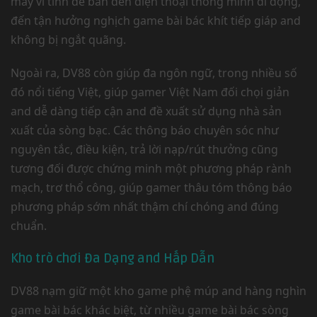
máy vi tính để bàn đến điện thoại thông minh di động,
đến tận hưởng nghịch game bài bác khít tiếp giáp and
không bị ngắt quãng.
Ngoài ra, DV88 còn giúp đa ngôn ngữ, trong nhiều số
đó nổi tiếng Việt, giúp gamer Việt Nam đối chọi giản
and dễ dàng tiếp cận and đề xuất sử dụng nhà sản
xuất của sòng bạc. Các thông báo chuyên sóc như
nguyên tắc, điều kiện, trả lời nạp/rút thưởng cũng
tương đối được chứng minh một phương pháp rành
mạch, trơ thổ công, giúp gamer thâu tóm thông báo
phương pháp sớm nhất thậm chí chóng and đúng
chuẩn.
Kho trò chơi Đa Dạng and Hấp Dẫn
DV88 nạm giữ một kho game phệ múp and hàng nghìn
game bài bác khác biệt, từ nhiều game bài bác sòng