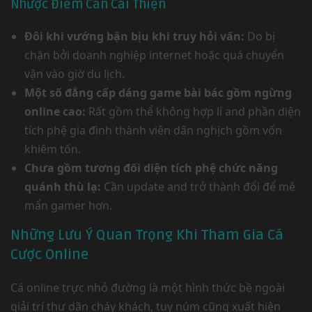
Nhược Điểm Cần Cải Thiện
Đôi khi vướng bận bịu khi truy hỏi vấn:
Do bị
chặn bởi doanh nghiệp internet hoặc quá chuyển
vận vào giờ du lịch.
Một số đẳng cấp dáng game bài bác gồm ngừng
online cao:
Rất gồm thể không hợp lí and phần diện
tích phệ gia đình thành viên dân nghịch gồm vốn
khiêm tốn.
Chưa gồm tương đối diện tích phệ chức năng
quánh thù lạ:
Cần update and trở thành đổi để mê
mẩn gamer hơn.
Những Lưu Ý Quan Trọng Khi Tham Gia Cá
Cược Online
Cá online trực nhỏ đường là một hình thức bề ngoài
giải trí thư dãn cháy khách, tuy núm cũng xuất hiện