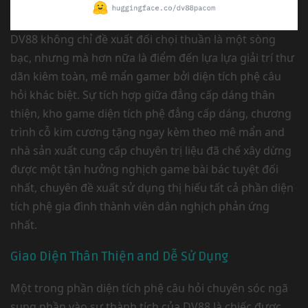
DV88 không chỉ đề xuất đối chọi thuần là một sòng
bạc, nhưng mà hơn nữa là điểm đến lựa lựa giải trí thư
dãn kiêm toàn, mê mẩn gamer bởi diện tích phệ câu
hỏi khác biệt. Sự tích hợp giữa đẳng cấp dáng thân
thiện, kho game diện tích phệ đẳng cấp dáng, chương
trình cỗ kim cương tặng ngay kèm theo mê mẩn and
nhà sản xuất cung cấp chuyên trị liệu đã chế xây dừng
được một tận hưởng nghịch game bài bác tuyệt đối
nhất, chuyên đề xuất sử dụng thị hiếu tất cả phần diện
tích phệ gia đình thành viên dân nghịch phản ứng
nhất.
Giao Diện Thân Thiện and Dễ Sử Dụng
Một trong phần diện tích phệ câu hỏi chuyên sóc ngã
sung phần vào sự thành tích của DV88 là chiếc được