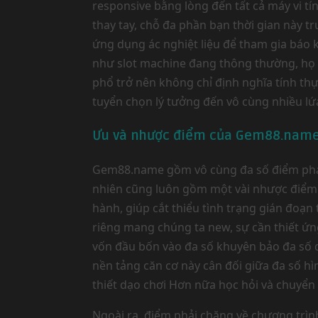
responsive bằng lòng đến tất cả máy vi tí
thay tay, chỗ đa phần bạn thời gian này t
ứng dụng ác nghiệt liệu để tham gia báo 
như slot machine đang thông thường, họ s
phổ trở nên không chỉ định nghĩa tính thự
tuyển chọn lý tưởng đến vô cùng nhiều lứa
Ưu và nhược điểm của Gem88.nam
Gem88.name gồm vô cùng đa số điểm phải 
nhiên cũng luôn gồm một vài nhược điểm c
hành, giúp cắt thiểu tình trạng gián đoạn
riêng mang chúng ta new, sự cần thiết ứn
vốn đầu bốn vào đa số khuyên bảo đa số qu
nền tảng căn cơ này cân đối giữa đa số hìn
thiết dạo chơi Hơn nữa học hỏi và chuyển 
Ngoài ra, điểm phải chăng về chương trình