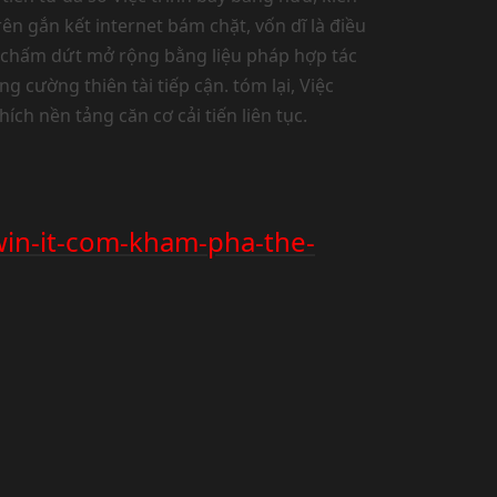
ên gắn kết internet bám chặt, vốn dĩ là điều
 chấm dứt mở rộng bằng liệu pháp hợp tác
 cường thiên tài tiếp cận. tóm lại, Việc
ch nền tảng căn cơ cải tiến liên tục.
win-it-com-kham-pha-the-