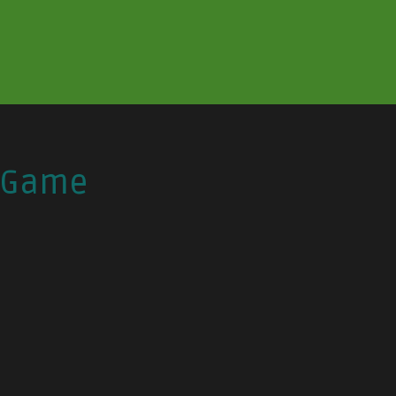
i Game