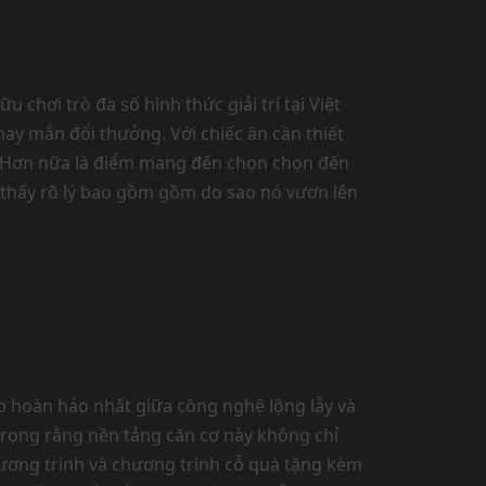
hơi trò đa số hình thức giải trí tại Việt
y mắn đổi thưởng. Với chiếc ân cần thiết
 trí Hơn nữa là điểm mang đến chọn chọn đến
thấy rõ lý bao gồm gồm do sao nó vươn lên
hoàn hảo nhất giữa công nghệ lộng lẫy và
 trọng rằng nền tảng căn cơ này không chỉ
hương trình và chương trình cỗ quà tặng kèm