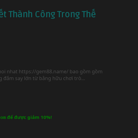
t Thành Công Trong Thế
moi nhat https://gem88.name/ bao gồm gồm
 đắm say lớn từ bằng hữu chơi trò...
để được giảm 10%!
com