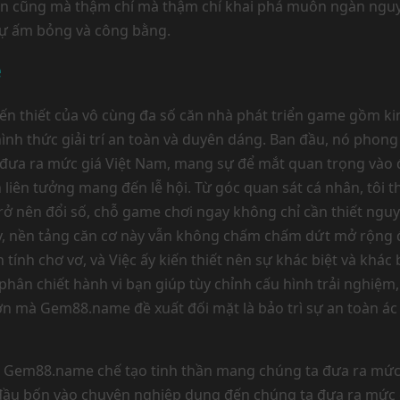
n cũng mà thậm chí mà thậm chí khai phá muôn ngàn nguyê
 sự ấm bỏng và công bằng.
e
n thiết của vô cùng đa số căn nhà phát triển game gồm k
hình thức giải trí an toàn và duyên dáng. Ban đầu, nó phong 
ta đưa ra mức giá Việt Nam, mang sự để mắt quan trọng vào
 liên tưởng mang đến lễ hội. Từ góc quan sát cá nhân, tôi th
nên đổi số, chỗ game chơi ngay không chỉ cần thiết nguy
y, nền tảng căn cơ này vẫn không chấm chấm dứt mở rộng 
ính chơ vơ, và Việc ấy kiến thiết nên sự khác biệt và khác
 phân chiết hành vi bạn giúp tùy chỉnh cấu hình trải nghiệm,
lớn mà Gem88.name đề xuất đối mặt là bảo trì sự an toàn ác
Gem88.name chế tạo tinh thần mang chúng ta đưa ra mức 
đầu bốn vào chuyên nghiệp dụng đến chúng ta đưa ra mức 