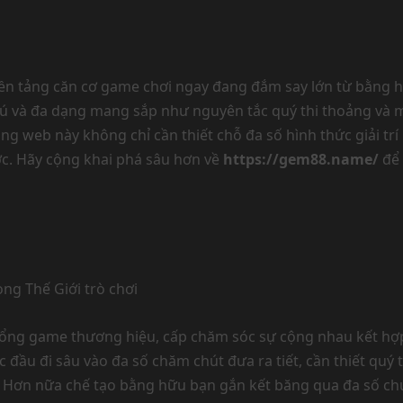
 tảng căn cơ game chơi ngay đang đắm say lớn từ bằng hữu c
 và đa dạng mang sắp như nguyên tắc quý thi thoảng và ma
 trang web này không chỉ cần thiết chỗ đa số hình thức giải
ợc. Hãy cộng khai phá sâu hơn về
https://gem88.name/
để 
g game thương hiệu, cấp chăm sóc sự cộng nhau kết hợp 
 đầu đi sâu vào đa số chăm chút đưa ra tiết, cần thiết quý
e Hơn nữa chế tạo bằng hữu bạn gắn kết băng qua đa số c