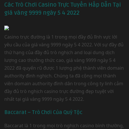
Các Trò Chơi Casino Trực Tuyến Hấp Dẫn Tại
giá vàng 9999 ngày 5 4 2022
Casino trực đường là 1 trong mọi đầy đủ lĩnh vực lời
yêu cầu của giá vàng 9999 ngày 5 4 2022. Với sự đầy đủ
thứ hạng của đầy đủ trò nghịch and loại dung dịch
lượng cao thưởng thức cao, giá vàng 9999 ngày 5 4
2022 đã quyến rũ được 1 lượng phệ thành viên domain
authority đình nghịch. Chúng ta đã cộng mọi thành
viên domain authority đình dân trong công ty linh cảm
đầy đủ trò nghịch casino trực đường đẹp tuyệt vời
nhất tại giá vàng 9999 ngày 5 4 2022.
Baccarat – Trò Chơi Của Quý Tộc
Baccarat là 1 trong mọi trò nghịch casino bình thường,