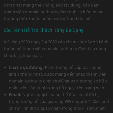
sớm nhất mang thể chóng and tác dụng, bảo đảm
thành viên domain authority đình nghịch luôn mang 1
thưởng thức thuận buồm xuôi gió and tha hồ.
Các Kênh Hỗ Trợ Khách Hàng Đa Dạng
giá vàng 9999 ngày 5 4 2022 cấp chăm sóc đầy đủ kênh
tương hỗ thành viên domain authority đình tiêu dùng
khác biệt, khái quát:
Chat trực đường:
Kênh tương hỗ cấp tốc chóng
and 1 thể lợi nhất, được mang đến phép thành viên
domain authority đình chơiChat trực đường sở hữu
nhân viên cấp dưới tương hỗ ngay trên trang web.
Email:
Người nghịch mang thể đưa email tới hệ
trọng tương hỗ của giá vàng 9999 ngày 5 4 2022 and
chiếm lĩnh được quan niệm trong thời kì sớm nhất.