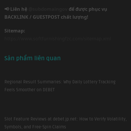
📢 Liên hệ
@subdomaingov
để được phục vụ
BACKLINK / GUESTPOST chất lượng!
Sitemap:
https://www.softfurnishingfzc.com/sitemap.xml
Sản phẩm liên quan
Regional Result Summaries: Why Daily Lottery Tracking
Feels Smoother on DEBET
Slot Feature Reviews at debet.jp.net: How to Verify Volatility,
Symbols, and Free-Spin Claims