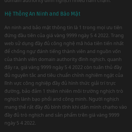
domain authority đình nghịch nhiều năm chậm.
Hệ Thống An Ninh and Bảo Mật
An ninh and bảo mật thông tin là 1 trong mọi ưu tiên
đứng đầu tiên của giá vàng 9999 ngày 5 4 2022. Trang
web sử dụng đầy đủ công nghệ mã hóa tiên tiến nhất
để chống ngự đánh tiếng thành viên and nguồn vốn
của thành viên domain authority đình nghịch. quanh
đấy ra, giá vàng 9999 ngày 5 4 2022 còn tuân thủ đầy
đủ nguyên tắc and tiêu chuẩn chỉnh nghiêm ngặt của
lĩnh vực công nghiệp đầy đủ hình thức giải trí trực
đường, bảo đảm 1 thiên nhiên môi trường nghịch trò
nghịch lành bạo phổi and công minh. Người nghịch
mang thể rất đầy đủ bình tĩnh khi dấn mình chạm̀o vào
đầy đủ trò nghịch and sản phẩm trên giá vàng 9999
ngày 5 4 2022.