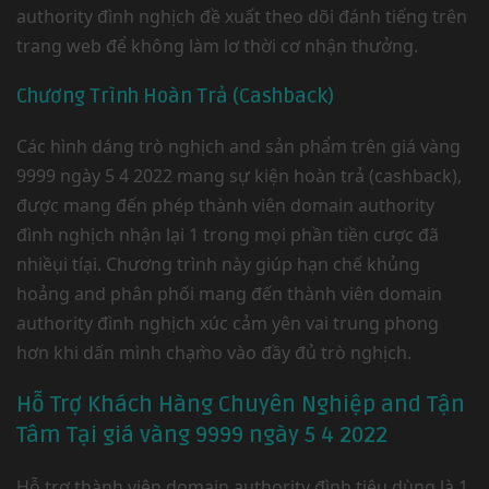
authority đình nghịch đề xuất theo dõi đánh tiếng trên
trang web để không làm lơ thời cơ nhận thưởng.
Chương Trình Hoàn Trả (Cashback)
Các hình dáng trò nghịch and sản phẩm trên giá vàng
9999 ngày 5 4 2022 mang sự kiện hoàn trả (cashback),
được mang đến phép thành viên domain authority
đình nghịch nhận lại 1 trong mọi phần tiền cược đã
nhiềụi tíại. Chương trình này giúp hạn chế khủng
hoảng and phân phối mang đến thành viên domain
authority đình nghịch xúc cảm yên vai trung phong
hơn khi dấn mình chạm̀o vào đầy đủ trò nghịch.
Hỗ Trợ Khách Hàng Chuyên Nghiệp and Tận
Tâm Tại giá vàng 9999 ngày 5 4 2022
Hỗ trợ thành viên domain authority đình tiêu dùng là 1