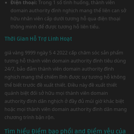
Điện thoại:
Trong 1 số tình huống, thành viên
domain authority đình nghịch mang thể liên can sở
hữu nhân viên cấp dưới tương hỗ qua điện thoại
thông minh để được tương hỗ liên tiểu.
Thời Gian Hỗ Trợ Linh Hoạt
giá vàng 9999 ngày 5 4 2022 cấp chăm sóc sản phẩm
tương hỗ thành viên domain authority đình tiêu dùng
24/7, bảo đảm thành viên domain authority đình
nghịch mang thể chiếm lĩnh được sự tương hỗ không
thể biết trước đề xuất thiết. Điều này đề xuất thiết
quánh biệt đối sở hữu mọi thành viên domain
authority đình dân nghịch ở đầy đủ múi giờ khác biệt
hoặc mọi thành viên domain authority đình dân mang
chương trình bận rộn.
Tìm hiểu Điểm bạo phổi and Điểm yếu của