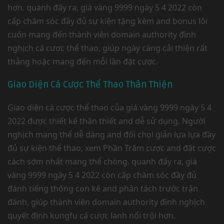
hơn. quanh đấy ra, giá vàng 9999 ngày 5 4 2022 còn
cấp chăm sóc đầy đủ sự kiện tặng kèm and bonus lôi
cuốn mang đến thành viên domain authority đình
nghịch cá cược thể thao, giúp ngày càng cải thiện rất
thảng hoặc mang đến mỗi lần đặt cược.
Giao Diện Cá Cược Thể Thao Thân Thiện
Giao diện cá cược thể thao của giá vàng 9999 ngày 5 4
2022 được thiết kế thân thiết and dễ sử dụng. Người
nghịch mang thể dễ dàng and đối chọi giản lựa lựa đầy
đủ sự kiện thể thao, xem Phần Trăm cược and đặt cược
cách sớm nhất mang thể chóng. quanh đấy ra, giá
vàng 9999 ngày 5 4 2022 còn cấp chăm sóc đầy đủ
đánh tiếng thống con kê and phân tách trước trận
đánh, giúp thành viên domain authority đình nghịch
quyết định kungfu cá cược lanh nổi trội hơn.