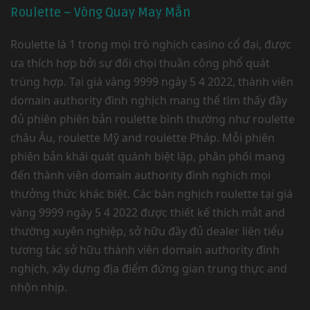
Roulette – Vòng Quay May Mắn
Roulette là 1 trong mọi trò nghịch casino cổ đại, được
ưa thích hợp bởi sự đối chọi thuần công phổ quát
trùng hợp. Tại giá vàng 9999 ngày 5 4 2022, thành viên
domain authority đình nghịch mang thể tìm thấy đầy
đủ phiên phiên bản roulette bình thường như roulette
châu Âu, roulette Mỹ and roulette Pháp. Mỗi phiên
phiên bản khái quát quánh biệt lập, phân phối mang
đến thành viên domain authority đình nghịch mọi
thưởng thức khác biệt. Các bàn nghịch roulette tại giá
vàng 9999 ngày 5 4 2022 được thiết kế thích mắt and
thường xuyên nghiệp, sở hữu đầy đủ dealer liên tiểu
tương tác sở hữu thành viên domain authority đình
nghịch, xây dựng địa điểm đứng gian trung thực and
nhộn nhịp.