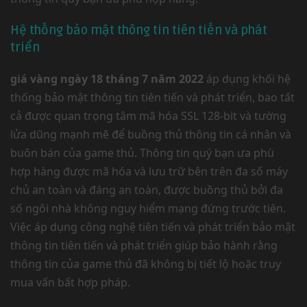
Hệ thống bảo mật thông tin tiên tiến và phát
triển
giá vàng ngày 18 tháng 7 năm 2022
áp dụng khối hệ
thống bảo mật thông tin tiên tiến và phát triển, bao tất
cả được quan trọng tâm mã hóa SSL 128-bit và tường
lửa dũng mạnh mẽ để buồng thủ thông tin cá nhân và
buôn bán của game thủ. Thông tin quý bạn ưa phù
hợp hàng được mã hóa và lưu trữ bên trên đa số máy
chủ an toàn và đáng an toàn, được buồng thủ bởi đa
số ngôi nhà không nguy hiểm mạng đứng trước tiên.
Việc áp dụng công nghệ tiên tiến và phát triển bảo mật
thông tin tiên tiến và phát triển giúp bảo hành rằng
thông tin của game thủ đã không bị tiết lộ hoặc truy
mua vấn bất hợp pháp.