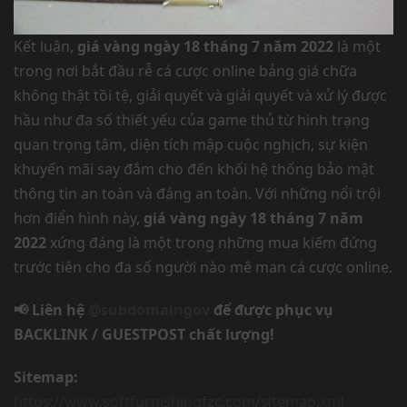
Kết luận,
giá vàng ngày 18 tháng 7 năm 2022
là một
trong nơi bắt đầu rễ cá cược online bảng giá chữa
không thật tồi tệ, giải quyết và giải quyết và xử lý được
hầu như đa số thiết yếu của game thủ từ hình trạng
quan trọng tâm, diện tích mập cuộc nghịch, sự kiện
khuyến mãi say đắm cho đến khối hệ thống bảo mật
thông tin an toàn và đáng an toàn. Với những nổi trội
hơn điển hình này,
giá vàng ngày 18 tháng 7 năm
2022
xứng đáng là một trong những mua kiếm đứng
trước tiên cho đa số người nào mê man cá cược online.
📢 Liên hệ
@subdomaingov
để được phục vụ
BACKLINK / GUESTPOST chất lượng!
Sitemap:
https://www.softfurnishingfzc.com/sitemap.xml