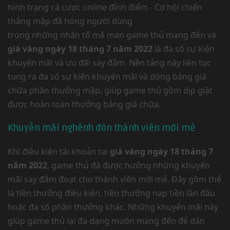
trong những nhân tố mê man game thủ mang đến và
giá vàng ngày 18 tháng 7 năm 2022
là đa số sự kiện
khuyến mãi và ưu đãi say đắm. Nền tảng này liên tục
tung ra đa số sự kiện khuyến mãi và dòng bảng giá
chữa phần thưởng mập, giúp game thủ gồm dịp giật
được hoàn toàn thưởng bảng giá chữa.
Khuyến mãi nghênh đón thành viên mới mẻ
Khi điều kiện tài khoản tại
giá vàng ngày 18 tháng 7
năm 2022
, game thủ đã được hưởng những khuyến
mãi say đắm đoạt cho thành viên mới mẻ. Đây gồm thể
là tiền thưởng điều kiện, tiền thưởng nạp tiền lần đầu
hoặc đa số phần thưởng khác. Những khuyến mãi này
giúp game thủ lại đa dạng muốn mang đến để dấn