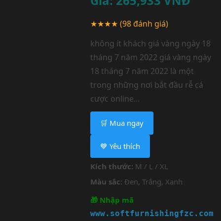
Giá:
265,933
VNĐ
★★★★
(98 đánh giá)
không ít khách giá vàng ngày 18
tháng 7 năm 2022 giá vàng ngày
18 tháng 7 năm 2022 là một
trong những nơi bắt đầu rễ cá
cược online...
🛒 Mua ngay
💙 Yêu thích
Kích thước:
M / L / XL
Màu sắc:
Đen, Trắng, Xanh
🎁 Nhập mã
www.softfurnishingfzc.com