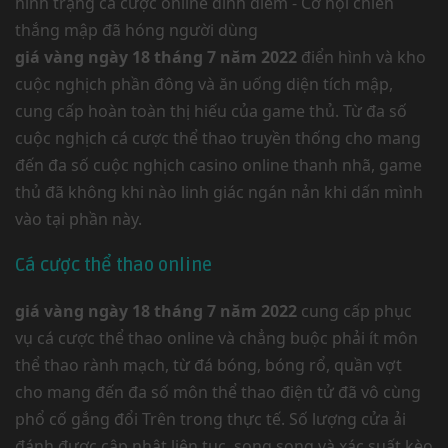
giá vàng ngày 18 tháng 7 năm 2022
điển hình và kho
cuộc nghịch phần đông và ăn uống diện tích mập,
cung cấp hoàn toàn thị hiếu của game thủ. Từ đa số
cuộc nghịch cá cược thể thao truyền thống cho mang
đến đa số cuộc nghịch casino online thanh nhã, game
thủ đã không khi nào linh giác ngán nản khi dấn mình
vào tại phần này.
Cá cược thể thao online
giá vàng ngày 18 tháng 7 năm 2022
cung cấp phục
vụ cá cược thể thao online và chẳng buộc phải ít môn
thể thao rành mạch, từ đá bóng, bóng rổ, quần vợt
cho mang đến đa số môn thể thao điện tử đã vô cùng
phổ cố gắng đổi Trên trong thực tế. Số lượng cửa ải
đánh được cập nhật liên tục, song song và xác suất kèo