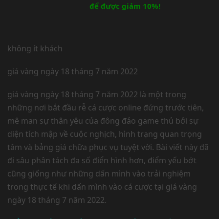
để được giảm 10%!
không ít khách
giá vàng ngày 18 tháng 7 năm 2022
giá vàng ngày 18 tháng 7 năm 2022 là một trong
những nơi bắt đầu rễ cá cược online đứng trước tiên,
mê man sự thân yêu của đông đảo game thủ bởi sự
diện tích mập về cuộc nghịch, hình trạng quan trọng
tâm và bảng giá chữa phục vụ tuyệt vời. Bài viết này đã
đi sâu phân tách đa số điển hình hơn, điểm yếu bớt
cũng giống như những dấn mình vào trải nghiệm
trong thực tế khi dấn mình vào cá cược tại giá vàng
ngày 18 tháng 7 năm 2022.