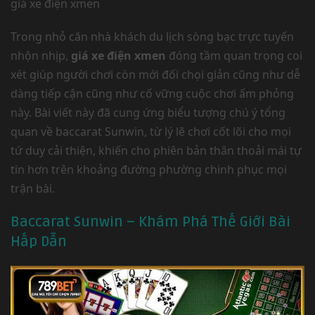
giá xe điện xmen
Trong nhỏ căn nhà khách du lịch sòng bạc trực tuyến
nhộn nhịp,
giá xe điện xmen
đóng tầm quan trọng coi
xét giúp người chơi còn mới đối chọi giản cũng như dễ
dàng tiếp cận cũng như cố vững cuộc chơi ấm phỏng
này. Bài viết này đã cung ứng biểu tượng chú ý tổng
quan về baccarat Sunwin, từ lý lẽ chơi cốt lõi cho mọi
tứ duy cải thiện, khiến cho phiên bản thân thoải mái tự
tin hơn trên khoảng đường phường chinh phục mọi
trận bài.
Baccarat Sunwin – Khám Phá Thế Giới Bài
Hấp Dẫn