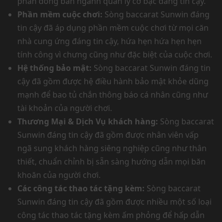
phần đông ban ngành quản lý cờ bạc đáng tin cậy.
Phần mềm cuộc chơi:
Sòng baccarat Sunwin đáng
tin cậy đã áp dụng phần mềm cuộc chơi từ mọi căn
nhà cung ứng đáng tin cậy, hứa hẹn hứa hẹn hẹn
tính công vì chưng cũng như đặc biệt của cuộc chơi.
Hệ thống bảo mật:
Sòng baccarat Sunwin đáng tin
cậy đã gồm được hệ điều hành bảo mật khỏe dũng
mạnh để bao tủ chắn thông báo cá nhân cũng như
tài khoản của người chơi.
Thương Mại & Dịch Vụ khách hàng:
Sòng baccarat
Sunwin đáng tin cậy đã gồm được nhân viên vấp
ngã sung khách hàng siêng nghiệp cũng như thân
thiết, chuẩn chỉnh bị sẵn sàng hướng dẫn mọi băn
khoăn của người chơi.
Các công tác thao tác tặng kèm:
Sòng baccarat
Sunwin đáng tin cậy đã gồm được nhiều một số loại
công tác thao tác tặng kèm ấm phỏng để hấp dẫn