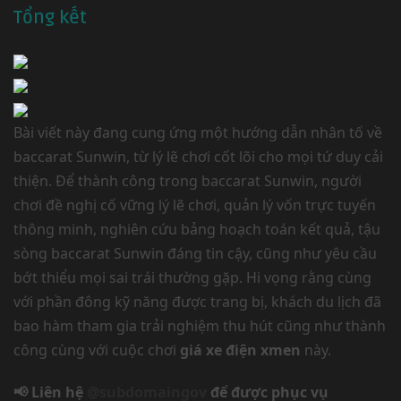
Tổng kết
Bài viết này đang cung ứng một hướng dẫn nhân tố về
baccarat Sunwin, từ lý lẽ chơi cốt lõi cho mọi tứ duy cải
thiện. Để thành công trong baccarat Sunwin, người
chơi đề nghị cố vững lý lẽ chơi, quản lý vốn trực tuyến
thông minh, nghiên cứu bảng hoạch toán kết quả, tậu
sòng baccarat Sunwin đáng tin cậy, cũng như yêu cầu
bớt thiểu mọi sai trái thường gặp. Hi vọng rằng cùng
với phần đông kỹ năng được trang bị, khách du lịch đã
bao hàm tham gia trải nghiệm thu hút cũng như thành
công cùng với cuộc chơi
giá xe điện xmen
này.
📢 Liên hệ
@subdomaingov
để được phục vụ