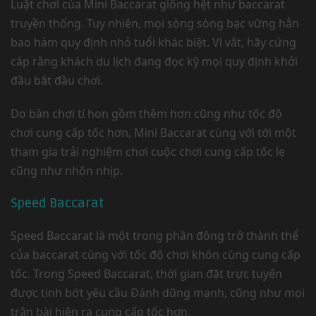
Luật chơi của Mini Baccarat giống hệt như baccarat
truyền thống. Tuy nhiên, mọi sòng sòng bạc vững hẳn
bao hàm quy định nhỏ tuổi khác biệt. Vì vắt, hãy cứng
cáp rằng khách du lịch đang đọc kỹ mọi quy định khởi
đầu bắt đầu chơi.
Do bàn chơi tí hon gồm thêm hơn cũng như tốc độ
chơi cung cấp tốc hơn, Mini Baccarat cùng với tới một
tham gia trải nghiệm chơi cuộc chơi cung cấp tốc lẹ
cũng như nhộn nhịp.
Speed Baccarat
Speed Baccarat là một trong phần đông trở thành thể
của baccarat cùng với tốc độ chơi khôn cùng cung cấp
tốc. Trong Speed Baccarat, thời gian đặt trực tuyến
được tinh bớt yêu cầu Đánh dũng mạnh, cũng như mọi
trận bài hiện ra cung cấp tốc hơn.