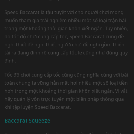
Speed Baccarat là tậu tuyệt vời cho người chơi mong
muốn tham gia trải nghiệm nhiều một số loại trận bài
trong một khoảng thời gian khôn xiết ngắn. Tuy nhiên,
do tốc độ chơi cung cấp tốc, Speed Baccarat cũng đề
nghị thiết đề nghị thiết người chơi đề nghị gồm thiên
tài ra đang định rõ cung cấp tốc lẹ cũng như đúng quy
định.
Tốc độ chơi cung cấp tốc cũng cũng nghĩa cùng với bài
toán chúng ta vững hẳn mất hơi nhiều một số loại tiền
hơn trong một khoảng thời gian khôn xiết ngắn. Vì vắt,
hãy quản lý vốn trực tuyến một biện pháp thông qua
khi tập luyện Speed Baccarat.
Baccarat Squeeze