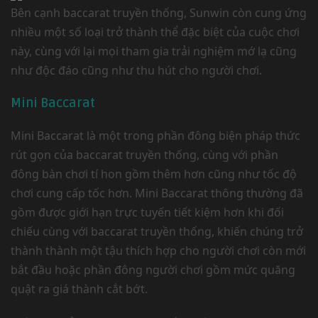
Bên cạnh baccarat truyền thống, Sunwin còn cung ứng
nhiều một số loại trở thành thể đặc biệt của cuộc chơi
này, cùng với lại mọi tham gia trải nghiệm mớ lạ cũng
như độc đáo cũng như thu hút cho người chơi.
Mini Baccarat
Mini Baccarat là một trong phần đông biện pháp thức
rút gọn của baccarat truyền thống, cùng với phần
đông bàn chơi tí hon gồm thêm hơn cũng như tốc độ
chơi cung cấp tốc hơn. Mini Baccarat thông thường đã
gồm được giới hạn trực tuyến tiết kiệm hơn khi đối
chiếu cùng với baccarat truyền thống, khiến chúng trở
thành thành một tậu thích hợp cho người chơi còn mới
bắt đầu hoặc phần đông người chơi gồm mức quăng
quật ra giá thành cắt bớt.