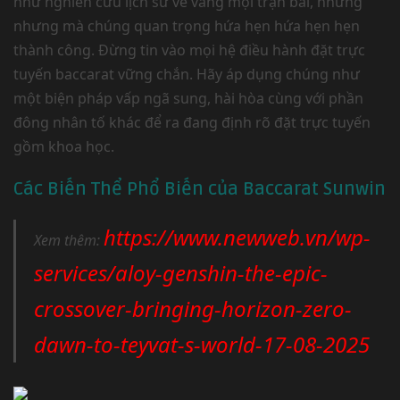
như nghiên cứu lịch sử vẻ vang mọi trận bài, nhưng
nhưng mà chúng quan trọng hứa hẹn hứa hẹn hẹn
thành công. Đừng tin vào mọi hệ điều hành đặt trực
tuyến baccarat vững chắn. Hãy áp dụng chúng như
một biện pháp vấp ngã sung, hài hòa cùng với phần
đông nhân tố khác để ra đang định rõ đặt trực tuyến
gồm khoa học.
Các Biến Thể Phổ Biến của Baccarat Sunwin
https://www.newweb.vn/wp-
Xem thêm:
services/aloy-genshin-the-epic-
crossover-bringing-horizon-zero-
dawn-to-teyvat-s-world-17-08-2025