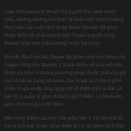
Luật chơi baccarat thoạt chú ý gồm thể cạnh tranh
hiểu, nhưng nhưng mà thực tế khôn xiết bình thường.
Mục tiêu của cuộc chơi là dự đoán cửa nào đã gồm
được điểm số phải chăng hơn: Player (người chơi),
Banker (căn nhà biểu tượng) hoặc Tie (hòa).
Khi bắt đầu trận bài, Dealer đã phân chia cho từng cửa
Player cũng như Banker 2 lá bài. Điểm số của mỗi cửa
được coi như vì chưng phương pháp thuộc chữa trị giá
mọi lá bài lại cùng với nhau. Các lá bài từ 2 cho 9 gồm
chữa trị giá khớp ứng cùng với số điểm trên lá bài. Lá
bài 10, J, quận, K gồm chữa trị giá 0 điểm. Lá bài A (Át)
gồm chữa trị giá một điểm.
Nếu tổng điểm của một cửa giữa hơn 9, chỉ lấy chữ số
hàng chủ thể. Ví dụ: tổng điểm là 15, thì điểm số ở đầu