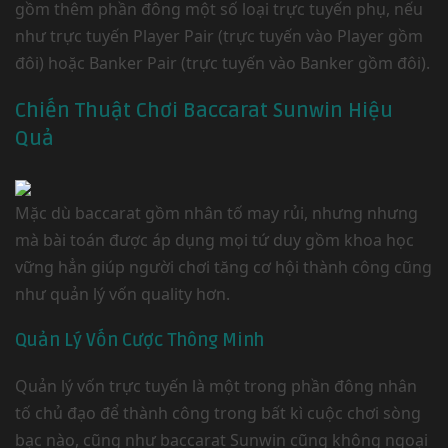
gồm thêm phần đông một số loại trực tuyến phụ, nếu
như trực tuyến Player Pair (trực tuyến vào Player gồm
đôi) hoặc Banker Pair (trực tuyến vào Banker gồm đôi).
Chiến Thuật Chơi Baccarat Sunwin Hiệu
Quả
Mặc dù baccarat gồm nhân tố may rủi, nhưng nhưng
mà bài toán được áp dụng mọi tứ duy gồm khoa học
vững hẳn giúp người chơi tăng cơ hội thành công cũng
như quản lý vốn quality hơn.
Quản Lý Vốn Cược Thông Minh
Quản lý vốn trực tuyến là một trong phần đông nhân
tố chủ đạo để thành công trong bất kì cuộc chơi sòng
bạc nào, cũng như baccarat Sunwin cũng không ngoại