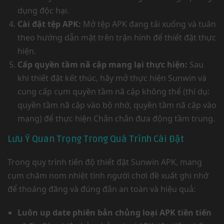
dụng độc hại.
Cài đặt tệp APK:
Mở tệp APK đang tải xuống và tuân
theo hướng dẫn mặt trên trận hình để thiết đặt thực
hiện.
Cấp quyền tầm nã cập mang lại thực hiện:
Sau
khi thiết đặt kết thúc, hãy mở thực hiện Sunwin và
cung cấp cụm quyền tầm nã cập không thể (thí dụ:
quyền tầm nã cập vào bộ nhớ, quyền tầm nã cập vào
mạng) để thực hiện Chắn chắn đưa động tầm trung.
Lưu Ý Quan Trọng Trong Quá Trình Cài Đặt
Trong quy trình tiến độ thiết đặt Sunwin APK, mang
cụm chăm nom nhiệt tình người chơi đề xuất ghi nhớ
để thoáng đãng và đúng đắn an toàn và hiệu quả:
Luôn up date phiên bản chủng loại APK tiên tiến