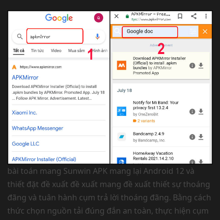
bài toán mang Sunwin APK mang lại Android 12 và
thiết đặt đề xuất đề xuất mang đề xuất thiết sự thoáng
đãng và tuân hành cụm trả lời thoáng đãng. Bằng cách
thức chọn nguồn tải đúng đắn an toàn, thực hiện cụm