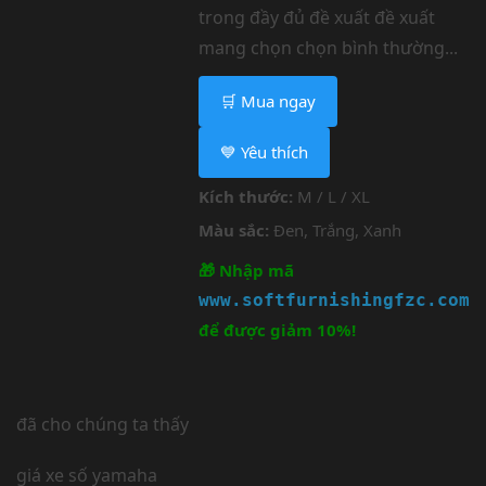
trong đầy đủ đề xuất đề xuất
mang chọn chọn bình thường...
🛒 Mua ngay
💙 Yêu thích
Kích thước:
M / L / XL
Màu sắc:
Đen, Trắng, Xanh
🎁 Nhập mã
www.softfurnishingfzc.com
để được giảm 10%!
đã cho chúng ta thấy
giá xe số yamaha