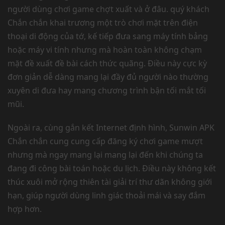
người dùng chơi game chợt xuất và ở đâu. quý khách
Chắn chắn khai trương một trò chơi mặt trên điện
thoại di động của tớ, kế tiếp đưa sang máy tính bảng
hoặc máy vi tính nhưng mà hoàn toàn không chạm
mặt đề xuất đề bài cách thức quãng. Điều này cực kỳ
đơn giản dễ dàng mang lại đầy đủ người nào thường
xuyên di đưa hay mang chương trình bận tối mắt tối
mũi.
Ngoài ra, cùng gắn kết Internet định hình, Sunwin APK
Chắn chắn cung cung cấp đăng ký chơi game mượt
nhưng mà ngay mang lại mang lại đến khi chúng ta
đang đi công bài toán hoặc du lịch. Điều này không kết
thúc xuôi mở rộng thiên tài giải trí thư dãn không giới
hạn, giúp người dùng linh giác thoải mái và say đắm
hợp hơn.