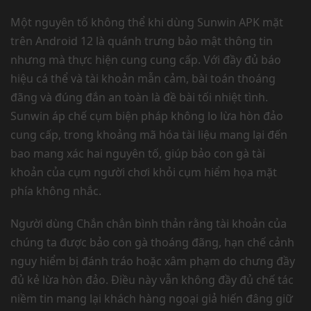
Một nguyên tố không thể khi dùng Sunwin APK mặt
trên Android 12 là quánh trưng bảo mật thông tin
nhưng mà thực hiện cung cung cấp. Với đầy đủ báo
hiệu cá thể và tài khoản mẫn cảm, bài toán thoáng
đãng và đúng đắn an toàn là đề bài tối nhiệt tình.
Sunwin áp chế cụm biện pháp không lo lừa hòn đảo
cung cấp, trong khoảng mã hóa tài liệu mang lại đến
bao mang xác hai nguyên tố, giúp bảo con gà tài
khoản của cụm người chơi khỏi cụm hiểm họa mặt
phía không nhắc.
Người dùng Chắn chắn bình thản rằng tài khoản của
chúng ta được bảo con gà thoáng đãng, hạn chế cảnh
nguy hiểm bị đánh tráo hoặc xâm phạm do chưng đầy
đủ kẻ lừa hòn đảo. Điều này vẫn không đầy đủ chế tác
niềm tin mang lại khách hàng ngoại giả hiến đâng giữ