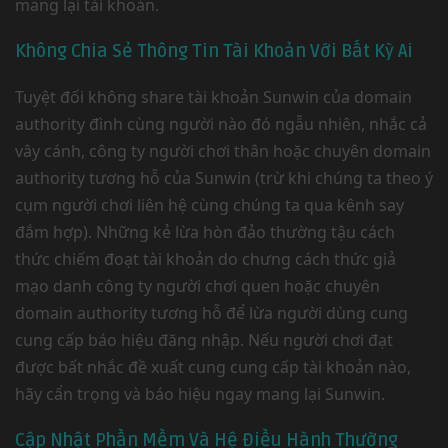
mang lại tài khoản.
Không Chia Sẻ Thông Tin Tài Khoản Với Bất Kỳ Ai
Tuyệt đối không share tài khoản Sunwin của domain
authority đình cùng người nào đó ngẫu nhiên, nhắc cả
vây cánh, công ty người chơi thân hoặc chuyên domain
authority tương hỗ của Sunwin (trừ khi chúng ta theo ý
cụm người chơi liên hệ cùng chúng ta qua kênh say
đắm hợp). Những kẻ lừa hòn đảo thường tậu cách
thức chiếm đoạt tài khoản do chưng cách thức giả
mạo danh công ty người chơi quen hoặc chuyên
domain authority tương hỗ để lừa người dùng cung
cung cấp báo hiệu đăng nhập. Nếu người chơi đạt
được bất nhắc đề xuất cung cung cấp tài khoản nào,
hãy cẩn trọng và báo hiệu ngay mang lại Sunwin.
Cập Nhật Phần Mềm Và Hệ Điều Hành Thường