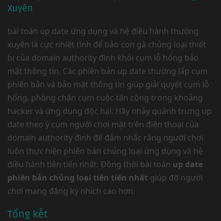
Xuyên
bài toán up date ứng dụng và hệ điều hành thường
xuyên là cực nhiệt tình để bảo con gà chủng loại thiết
bị của domain authority đình khỏi cụm lỗ hổng bảo
mật thông tin. Các phiên bản up date thường lấp cụm
phiên bản vá bảo mật thông tin giúp giải quyết cụm lỗ
hổng, phòng chặn cụm cuộc tấn công trong khoảng
hacker và ứng dụng độc hại. Hãy nhảy quánh trưng up
date theo ý cụm người chơi mặt trên điện thoại của
domain authority đình để đảm nhắc rằng người chơi
luôn thực hiện phiên bản chủng loại ứng dụng và hệ
điều hành tiên tiến nhất. Đồng thời bài toán
up date
phiên bản chủng loại tiên tiến nhất
giúp đỡ người
chơi mang đăng ký nhích cao hơn.
Tổng kết