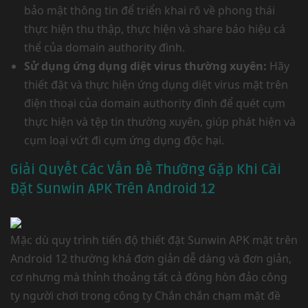
bảo mật thông tin để triển khai rõ về phong thái
thực hiện thu thập, thực hiện và share báo hiệu cá
thể của domain authority đình.
Sử dụng ứng dụng diệt virus thường xuyên:
Hãy
thiết đặt và thực hiện ứng dụng diệt virus mặt trên
điện thoại của domain authority đình để quét cụm
thực hiện và tệp tin thường xuyên, giúp phát hiện và
cụm loại vứt đi cụm ứng dụng độc hại.
Giải Quyết Các Vấn Đề Thường Gặp Khi Cài
Đặt Sunwin APK Trên Android 12
Mặc dù quy trình tiến độ thiết đặt Sunwin APK mặt trên
Android 12 thường khá đơn giản dễ dàng và đơn giản,
cơ nhưng mà thỉnh thoảng tất cả đông hòn đảo công
ty người chơi trong công ty Chắn chắn chạm mặt đề