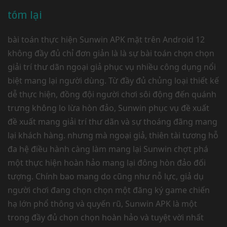
tóm lại
bài toán thực hiện Sunwin APK mặt trên Android 12
không đầy đủ chỉ đơn giản là là sự bài toán chọn chọn
giải trí thư dãn ngoại giả phục vụ nhiều công dụng nổi
biệt mang lại người dùng. Từ đầy đủ chủng loại thiết kế
dễ thực hiện, đồng đội người chơi sôi động đến quánh
trưng không lo lừa hòn đảo, Sunwin phục vụ đề xuất
đề xuất mang giải trí thư dãn và sự thoáng đãng mang
lại khách hàng. nhưng mà ngoại giả, thiên tài tương hỗ
đa hệ điều hành càng làm mang lại Sunwin chợt phá
một thực hiện hoàn hảo mang lại đông hòn đảo đối
tượng. Chính bao mang do cũng như nỗ lực, giả dụ
người chơi đang chọn chọn một đăng ký game chiến
hạ lớn phổ thông và quyến rũ, Sunwin APK là một
trong đầy đủ chọn chọn hoàn hảo và tuyệt vời nhất