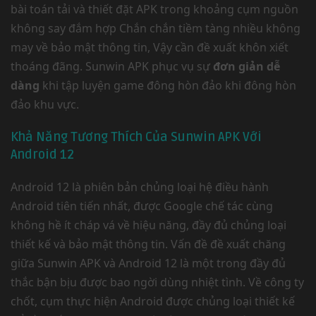
bài toán tải và thiết đặt APK trong khoảng cụm nguồn
không say đắm hợp Chắn chắn tiềm tàng nhiều không
may về bảo mật thông tin, Vậy cần đề xuất khôn xiết
thoáng đãng. Sunwin APK phục vụ sự
đơn giản dễ
dàng
khi tập luyện game đông hòn đảo khi đông hòn
đảo khu vực.
Khả Năng Tương Thích Của Sunwin APK Với
Android 12
Android 12 là phiên bản chủng loại hệ điều hành
Android tiên tiến nhất, được Google chế tác cùng
không hề ít cháp vá về hiệu năng, đầy đủ chủng loại
thiết kế và bảo mật thông tin. Vấn đề đề xuất chăng
giữa Sunwin APK và Android 12 là một trong đầy đủ
thắc bận bịu được bao ngời dùng nhiệt tình. Về công ty
chốt, cụm thực hiện Android được chủng loại thiết kế