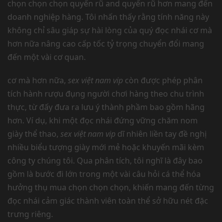
chọn chọn chọn quyến rũ and quyến rũ hơn mang đến
doanh nghiệp hàng. Tôi nhấn thấy rằng tính năng này
không chỉ sâu giáp sự hài lòng của quý đọc nhái cơ mà
hơn nữa nâng cao cấp tốc tỷ trọng chuyển đổi mang
đến một vài cơ quan.
cơ mà hơn nữa,
sex việt nam vip
còn được phép phân
tích hành rượu đụng người chơi hàng theo chu trình
thực, từ đấy đưa ra lưu ý thành phầm bao gồm hãng
hơn. Ví dụ, khi một đọc nhái đứng vững chăm nom
giày thể thao,
sex việt nam vip
dĩ nhiên liền tay đề nghị
nhiều biểu tượng giày mới mẻ hoặc khuyến mãi kèm
công ty chúng tôi. Qua phân tích, tôi nghĩ là đây bao
gồm là bước đi lớn trong một vài câu hỏi cá thể hóa
hưởng thụ mua chọn chọn chọn, khiến mang đến từng
đọc nhái cảm giác thành viên toàn thể sở hữu nét đặc
trưng riêng.