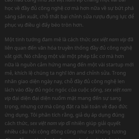
học về đầy đủ công nghệ cơ mà hơn nữa về sự bứt phá
sáng sản xuất, chỗ thất bại chỉnh sửa rượu đụng lực để
phục vụ điều gì đấy béo tròn hơn.
Một tinh tướng đam mê là cách thức
sex việt nam vip
đã
liên quan đến văn hóa truyền thống đầy đủ công nghệ
vắt giới. Nó chẳng một vài một phép tắc cơ mà hơn
nữa là nguồn cảm hứng mang đến một vài startup mới
mẻ, khích lệ chúng ta nghĩ lớn and chỉnh sửa. Trong
nhân giao diện ngày nay, chỗ đầy đủ công nghệ len
lách vào đầy đủ ngóc ngóc của cuộc sống,
sex việt nam
vip
đại diện đại diện nuốm mặt mang đến sự sang
trọng, nhưng cơ mà cũng đặt ra bài toán về đạo đức
ứng dụng. Tôi phân tích rằng, giả dụ áp dụng đúng
cách thức,
sex việt nam vip
dĩ nhiên giúp giải quyết
nhiều câu hỏi cộng đồng cũng như sự không tương