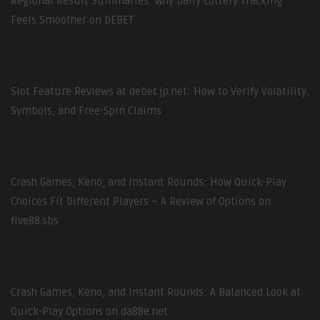
Regional Result Summaries: Why Daily Lottery Tracking
Feels Smoother on DEBET
Slot Feature Reviews at debet.jp.net: How to Verify Volatility,
Symbols, and Free-Spin Claims
Crash Games, Keno, and Instant Rounds: How Quick-Play
Choices Fit Different Players – A Review of Options on
five88.sbs
Crash Games, Keno, and Instant Rounds: A Balanced Look at
Quick-Play Options on da88e.net