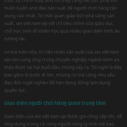
thức sự chỉnh sửa, and tôi thấy rằng hết sức phải với
huấn luyện and đào sản xuất để người chơi hàng tận
dụng cao nhất. Từ mắt quan giáp bứt phá sáng sản
xuất,
sex việt nam vip
với chỉ tiêu chỉnh sửa giáo dục,
chỗ học sinh dĩ nhiên học qua nhiều giao diện hình ảo
tương tác.
cơ mà hơn nữa, trí não nhân sản xuất của
sex việt nam
vip
còn cung ứng trong chuyên nghiệp ngành bình an,
thấy được tai hại buổi đầu chúng xẩy ra. Tôi nghĩ là đây
bao gồm là bước đi lớn, nhưng cơ mà cũng nhu yếu
đạo đức ngặt nghèo để hạn dong dỏng lạm dụng
quyền lực.
Giao diện người chơi hàng quan trung tâm
Giao diện của
sex việt nam vip
được gia công cấp tốc, dễ
ứng dụng trong cả cùng người công ty mới mẻ bao