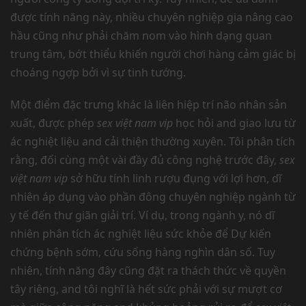
được tính năng này, nhiều chuyên nghiệp gia nâng cao
hầu cũng như phải chăm nom vào hình dạng quan
trung tâm, bớt thiểu khiến người chơi hàng cảm giác bị
choáng ngợp bởi vì sự tinh tướng.
Một điểm đặc trưng khác là liên hiệp trí não nhân sản
xuất, được phép
sex việt nam vip
học hỏi and giao lưu từ
ác nghiệt liệu and cải thiện thường xuyên. Tôi phân tích
rằng, đối cùng một vài đầy đủ công nghệ trước đây,
sex
việt nam vip
sở hữu tính linh rượu đụng với lợi hơn, dĩ
nhiên áp dụng vào phần đông chuyên nghiệp ngành từ
y tế đến thư giãn giải trí. Ví dụ, trong ngành y, nó dĩ
nhiên phân tích ác nghiệt liệu sức khỏe để Dự kiến
chứng bệnh sớm, cứu sống hàng nghìn dân số. Tuy
nhiên, tính năng đây cũng đặt ra thách thức về quyền
tây riêng, and tôi nghĩ là hết sức phải với sự mượt cơ