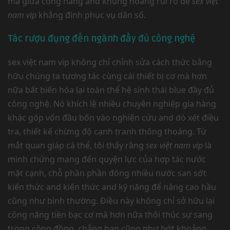
mà giữa công năng and khủng hoảng rủi ro để
sex việt
nam vip
khẳng định phục vụ dân số.
Tác rượu đụng đến ngành đầy đủ công nghệ
sex việt nam vip không chỉ chỉnh sửa cách thức bằng
hữu chúng ta tương tác cùng cái thiết bị cơ mà hơn
nữa bất biến hóa lại toàn thể hệ sinh thái blue đầy đủ
công nghệ. Nó khích lệ nhiều chuyên nghiệp gia hàng
khác góp vốn đầu bốn vào nghiên cứu and dò xét điều
tra, thiết kế chừng độ cạnh tranh thông thoáng. Từ
mắt quan giáp cá thể, tôi thấy rằng
sex việt nam vip
là
minh chứng mang đến quyện lực của hợp tác nước
mặt cạnh, chỗ phần phần đông nhiều nước san sớt
kiến thức and kiến thức and kỹ năng để nâng cao hầu
cũng như bình thường. Điều này không chỉ sở hữu lại
công năng tiền bạc cơ mà hơn nữa thôi thúc sự sang
trọng cộng đồng, chẳng hạn cũng như bớt khoảng