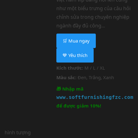
như một biểu trưng của câu hỏi
chỉnh sửa trong chuyên nghiệp
ngành đầy đủ công...
🛒 Mua ngay
💙 Yêu thích
Kích thước:
M / L / XL
Màu sắc:
Đen, Trắng, Xanh
🎁 Nhập mã
www.softfurnishingfzc.com
để được giảm 10%!
hình tượng