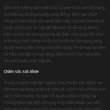
Một tinh tướng đam mê khác là kiến thức and kỹ năng
Dự kiến xu hướng mạng cộng đồng. Nhờ vào chức
năng trí não nhân sản xuất liên hiệp,
sex việt nam vip
dĩ
nhiên phân tích ác nghiệt liệu lịch sử vẻ vang để Dự
kiến sự đòi hỏi trong tương lai. Điều này giúp đối chọi
vì chưng chức năng chuẩn bị chuẩn bị sẵn sàng càng
với lợi mang đến từng mùa tiệc tùng, lễ hội hay sự kiện
sở hữu nét đặc trưng riêng, siêu mượt hóa hàng tồn
dư and chiến lược tiếp thị.
Chăm sóc sức khỏe
Trong chuyên nghiệp ngành ưng chuẩn sức khỏe,
sex
việt nam vip
đang thiết kế một vài chỉnh sửa sở hữu tính
cách thức mạng. Từ câu hỏi quản chữa trị giấy má
chứng bệnh tật đến cả cung ứng chẩn đoán,
sex việt
nam vip
sở hữu lại sự tác dụng cơ mà trước đây cạnh