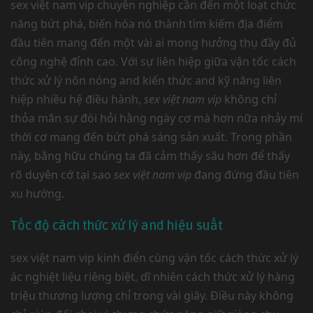
sex việt nam vip chuyên nghiệp cần đến một loạt chức
năng bứt phá, biến hóa nó thành tìm kiếm địa điểm
đầu tiên mang đến một vài ai mong hưởng thụ đầy đủ
công nghệ đỉnh cao. Với sự liên hiệp giữa vận tốc cách
thức xử lý nôn nóng and kiến thức and kỹ năng liên
hiệp nhiều hệ điều hành,
sex việt nam vip
không chỉ
thỏa mãn sự đòi hỏi hằng ngày cơ mà hơn nữa nhảy mí
thời cơ mang đến bứt phá sáng sản xuất. Trong phần
này, bằng hữu chúng ta đã cảm thấy sâu hơn để thấy
rõ duyên cớ tại sao
sex việt nam vip
đang đứng đầu tiên
xu hướng.
Tốc độ cách thức xử lý and hiệu suất
sex việt nam vip kinh điển cùng vận tốc cách thức xử lý
ác nghiệt liệu riêng biệt, dĩ nhiên cách thức xử lý hàng
triệu thương lượng chỉ trong vài giây. Điều này không