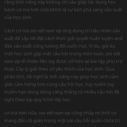
rằng tính năng này không chỉ sâu giáp tác dụng học
hành cơ mà hơn nữa khích lệ sự bứt phá sáng sản xuất
của học sinh.
Cách cơ mà
sex việt nam vip
ứng dụng trí não nhân sản
xuất để sắp tới đặt cách thức giải quyết huấn luyện and
đào sản xuất cũng tương đối cuốn hút. Ví dụ, giả dụ
một học sinh gặp mặt câu hỏi trong môn toán,
sex việt
nam vip
dĩ nhiên liền tay được sở hữu lại bài tập phụ trợ
hoặc Clip lý giải theo sở yêu thích của học sinh. Qua
phân tích, tôi nghĩ là tính năng này giúp học sinh cảm
giác cảm hứng hơn cùng câu hỏi học, tuy nuốm tuy
nuốm hạn dong dỏng căng thẳng từ nhiều câu hỏi đề
nghị theo kịp quy trình lớp học.
cơ mà hơn nữa,
sex việt nam vip
cũng nhảy mí thời cơ
mang đến cô giáo trong một vài câu hỏi quản chữa trị