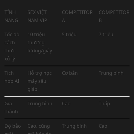
TÍNH
SEX VIỆT
COMPETITOR
COMPETITOR
NĂNG
NAM VIP
A
B
Tốc độ
10 triệu
5 triệu
7 triệu
cách
thương
thức
lượng/giây
xử lý
Tích
Hỗ trợ học
Cơ bản
Trung bình
hợp AI
máy sâu
giáp
Giá
Trung bình
Cao
Thấp
thành
Độ bảo
Cao, cùng
Trung bình
Cao