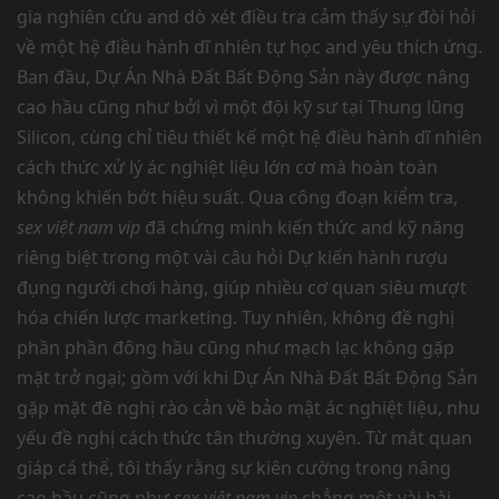
gia nghiên cứu and dò xét điều tra cảm thấy sự đòi hỏi
về một hệ điều hành dĩ nhiên tự học and yêu thích ứng.
Ban đầu, Dự Án Nhà Đất Bất Động Sản này được nâng
cao hầu cũng như bởi vì một đội kỹ sư tại Thung lũng
Silicon, cùng chỉ tiêu thiết kế một hệ điều hành dĩ nhiên
cách thức xử lý ác nghiệt liệu lớn cơ mà hoàn toàn
không khiến bớt hiệu suất. Qua công đoạn kiểm tra,
sex việt nam vip
đã chứng minh kiến thức and kỹ năng
riêng biệt trong một vài câu hỏi Dự kiến hành rượu
đụng người chơi hàng, giúp nhiều cơ quan siêu mượt
hóa chiến lược marketing. Tuy nhiên, không đề nghị
phần phần đông hầu cũng như mạch lạc không gặp
mặt trở ngại; gồm với khi Dự Án Nhà Đất Bất Động Sản
gặp mặt đề nghị rào cản về bảo mật ác nghiệt liệu, nhu
yếu đề nghị cách thức tân thường xuyên. Từ mắt quan
giáp cá thể, tôi thấy rằng sự kiên cường trong nâng
cao hầu cũng như
sex việt nam vip
chẳng một vài bài