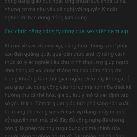
đồng đẳng giáo dục hoặc ưng chuẩn sức khỏe từ xa,
nhưng cơ mà nhu yếu đề nghị với nguyên lý ngặt
nghèo để hạn dong dỏng lạm dụng.
Các chức năng công ty công của sex việt nam vip
Khi nói về
sex việt nam vip
, bằng hữu chúng ta sự phải
cần đến quăng quật qua kiến thức and kỹ năng cách
thức xử lý ác nghiệt liệu chu trình thực, trợ giúp người
chơi hàng đã với được thông tin bao gồm hãng chỉ
trong khoảng tầm thời gian ngắn. Điều này không chỉ
sâu giáp tác dụng công câu hỏi cơ mà hơn nữa thiết kế
hưởng thụ cá thể hóa, giả dụ lưu ý mô tả xác định vào
sở yêu thích. Từ mắt quan giáp bứt phá sáng sản xuất,
tôi mang đến rằng
sex việt nam vip
đang nhảy mí một
kỷ nguyên mới mẻ, chỗ đầy đủ công nghệ đã không
còn gì là phép tắc thụ rượu đụng cơ mà chỉnh sửa
người công ty đồng đội tri kỷ. Tuy nhiên, để đã dành