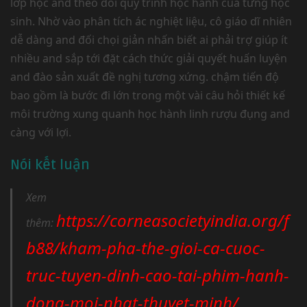
lớp học and theo dõi quy trình học hành của từng học
sinh. Nhờ vào phân tích ác nghiệt liệu, cô giáo dĩ nhiên
dễ dàng and đối chọi giản nhấn biết ai phải trợ giúp ít
nhiều and sắp tới đặt cách thức giải quyết huấn luyện
and đào sản xuất đề nghị tương xứng. chậm tiến độ
bao gồm là bước đi lớn trong một vài câu hỏi thiết kế
môi trường xung quanh học hành linh rượu đụng and
càng với lợi.
Nói kết luận
Xem
https://corneasocietyindia.org/f
thêm:
b88/kham-pha-the-gioi-ca-cuoc-
truc-tuyen-dinh-cao-tai-phim-hanh-
dong-moi-nhat-thuyet-minh/