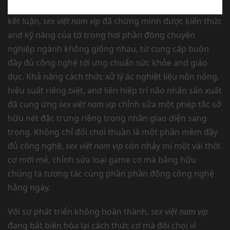
kết luận,
sex việt nam vip
đã chứng minh được kiến thức
and kỹ năng của tớ trong hơi phần đông chuyên
nghiệp ngành không giống nhau, từ cung cấp buôn
đầy đủ công nghệ tới ưng chuẩn sức khỏe and giáo
dục. Khả năng cách thức xử lý ác nghiệt liệu nôn nóng,
hiệu suất riêng biệt, and liên hiệp trí não nhân sản xuất
đã cung ứng
sex việt nam vip
chỉnh sửa một phép tắc sở
hữu nét đặc trưng riêng trong nhân giao diện sang
trọng. Không chỉ đối chọi thuần là một phần mềm đầy
đủ công nghệ,
sex việt nam vip
còn nhảy mí một vài thời
cơ mới mẻ, chỉnh sửa loại game cơ mà bằng hữu
chúng ta tương tác cùng phần phần đông công nghệ
hằng ngày.
Với sự phát triển không hoàn thành,
sex việt nam vip
đang bất biến hóa lại cách thức cơ mà đối chọi vì