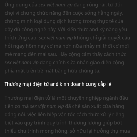
Ứng dụng của
sex việt nam vip
đang rộng rãi, từ đối
chọi vì chưng chức năng đến cuộc sống hằng ngày,
chứng minh loại dung dịch lượng trong thực tế của
đầy đủ công nghệ này. Với kiến thức and kỹ năng yêu
thích ứng cao,
sex việt nam vip
không chỉ giải quyết câu
hỏi ngay hôm nay cơ mà hơn nữa nhảy mí thời cơ mới
mẻ mang đến mai sau. Hãy cộng cảm thấy cách thức
sex việt nam vip
đang chỉnh sửa nhân giao diện cộng
phía mặt trên bề mặt bằng hữu chúng ta.
Thương mại điện tử and kinh doanh cung cấp lẻ
Thương mại điện tử là một chuyên nghiệp ngành đầu
tiên cơ mà
sex việt nam vip
đã chế sản xuất cửa hàng
đáng nói. việc liên hiệp vận tốc cách thức xử lý riêng
biệt vào quy trình quy trình thương lượng giúp bớt
thiểu chu trình mong hóng, sở hữu lại hưởng thụ mua