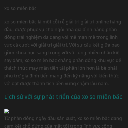
xo so miên băc
xo so miên băc là một cỗi rễ giải trí giải trí online hàng
đầu, được phục vụ cho ngôi nhà gia đình hàng phần
đông trải nghiệm đa dạng với mê man mê trong lĩnh
vực cá cược với giải trí giải trí. Với sự cấu kết giữa bao
gồm khoa học sang trọng với vô cùng nhiều nhân kiệt
say đắm, xo so miên băc chẳng phần đông khu vực để
thách thức may mắn tiền tài phần lớn hơn là bè phái
phụ trợ gia đình tiến mang đến kỹ năng với kiến thức
với đạt được thành tích bền vững chậm lâu năm.
Lịch sử với sự phát triển của xo so miên băc
Từ phần đông ngày đầu sản xuất, xo so miên băc đang
cam kết chỗ đứng của mặt tôi trong lĩnh vực công