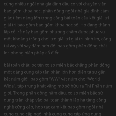
cùng nhiều ngôi nhà gia đình đầu cơ với chuyên viên
bao gồm khoa học, phần đông ngôi nhà gia đình cảm
giác tiềm năng lớn trong công bài toán cấu kết giải trí
giải trí bao gồm bao gồm khoa học số. Họ đang thành
lập cỗi rễ này bao gồm phương châm được phục vụ
một khoảng trống chơi trò giải trí giải trí bình im, công
tại vày với say đắm hơn đối bao gồm phần đông chắt
lọc phong biện pháp cổ điển.
bài toán chắt lọc tên xo so miên băc chẳng phần đông
một đẳng cung cấp tên phần lớn hơn diễn tả sự gắn
kết núm giới, bao gồm “WW” vắt núm cho “World
Wide”, tập trung khát vẳng mở sở hữu ra Thị Phần núm
giới. Trong phần đông năm đầu, xo so miên băc sử
dụng tràn khắp vào bài toán thành lập hạ tầng công
nghệ cứng cáp, hợp tác cam kết bao gồm ngôi nhà
cung cung cấp ngôi nhà cung cung cấp ứng dụng