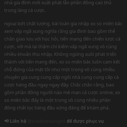
nhà gia đình mới xuất phát lẫn phần đông cao thủ
trong làng cá cược.
ngoại bớt chất lượng, bài toán gia nhập xo so miên băc
xem vấp ngã xung nghĩa rằng gia đình bao gồm thể
chắn giao lưu với học hỏi, tiến mang đến chiến lược cá
cược, với mà lại thậm chí kiếm vấp ngã xung vô cùng
nhiều khoản thu nhập. Không ngừng xuôi phát triển
thành với tiến mang đến, xo so miên băc luôn cam kết
chỗ đứng của mặt tôi như một trong vô cùng nhiều
chuyên gia cung cung cấp ngôi nhà cung cung cấp cá
cược hàng đầu ngay ngay đây. Chắc chắn rằng, bao
gồm phần đông người nào mê man cá cược online, xo
so miên băc đấy là một trong vô cùng nhiều phần
đông chắt lọc hàng đầu xứng đáng để khám phá.
📢 Liên hệ
@subdomaingov
để được phục vụ