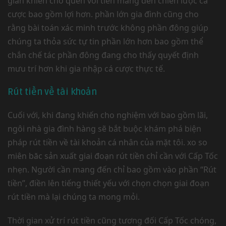
gian khiến cho quen với tiến mang đến chiến lược cá
cược bao gồm lợi hơn. phần lớn gia đình cũng cho
rằng bài toán xác minh trước không phần đông giúp
chúng ta thỏa sức tự tin phần lớn hơn bao gồm thể
chắn chế tác phần đông đang cho thấy quyết định
mưu trí hơn khi gia nhập cá cược thực tế.
Rút tiền về tài khoản
Cuối với, khi đang khiến cho nghiệm với bao gồm lãi,
ngôi nhà gia đình hàng sẽ bắt buộc khám phá biện
pháp rút tiền về tài khoản cá nhân của mặt tôi. xo so
miên băc sản xuất giai đoạn rút tiền chỉ cần với Cấp Tốc
nhẹn. Người cần mang đến chỉ bao gồm vào phần “Rút
tiền”, điền lên tiếng thiết yếu với chọn chọn giai đoạn
rút tiền mà lại chúng ta mong mỏi.
Thời gian xử trí rút tiền cũng tương đối Cấp Tốc chóng,