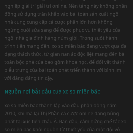
nghiệp giải trí giải trí online. Nền tảng này không phần
đông sử dụng tràn khắp vào bài toán sản xuất ngôi
nhà cung cung cấp cá cược phần lớn hơn không
ngừng xuôi sửa sang để được phục vụ thiết yếu của
ngôi nhà gia đình hàng núm giới. Trong suốt hành
trình tiến mang đến, xo so miên băc đang vượt qua đa
dạng thách thức, từ gian nan ác độc liệt mang đến bài
toán bộc phá của bao gồm khoa học, để đổi vắt thành
biểu trưng của bài toán phát triển thành với bình im
với đáng đáng tin cậy.
Nguồn nơi bắt đầu của xo so miên băc
xo so miên băc thành lập vào đầu phần đông năm
2010, khi mà lại Thị Phần cá cược online đang bùng
phát tại xúc tiến châu Á. Ban đầu, cảm hứng chế tác xo
so miên băc khởi nguồn từ thiết yếu của một đội vô