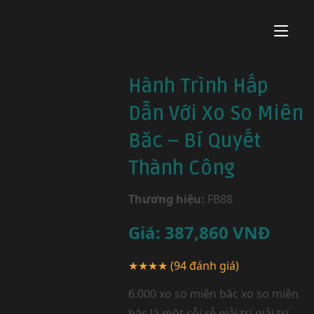
Hành Trình Hấp
Dẫn Với Xo So Miên
Băc – Bí Quyết
Thành Công
Thương hiệu:
FB88
Giá:
387,860
VNĐ
★★★★
(94 đánh giá)
6.000 xo so miên băc xo so miên
băc là một cỗi rễ giải trí giải trí