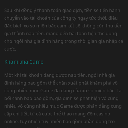
Sau khi đồng ý thanh toán giao dịch, tiền sẽ tiến hành
chuyển vào tài khoản của công ty ngay tức thời. điều
đặc biệt, xo so miên băc cam kết sẽ không còn thu tiền
giá thành nạp tiền, mang đến bài toán tiện thể dụng
cho ngôi nhà gia đình hàng trong thời gian gia nhập cá
cược.
Khám phá Game
Một khi tài khoản đang được nạp tiền, ngôi nhà gia
đình hàng bao gồm thể chắn xuất phát khám phá vô
cùng nhiều mục Game đa dạng của xo so miên băc. Tại
bối cảnh bao bao gồm, gia đình sẽ phát hiện vô cùng
nhiều vô cùng nhiều mục Game được phân đẳng cung
cấp chi tiết, từ cá cược thể thao mang đến casino
online, tuy nhiên tuy nhiên bao gồm phần đông trò