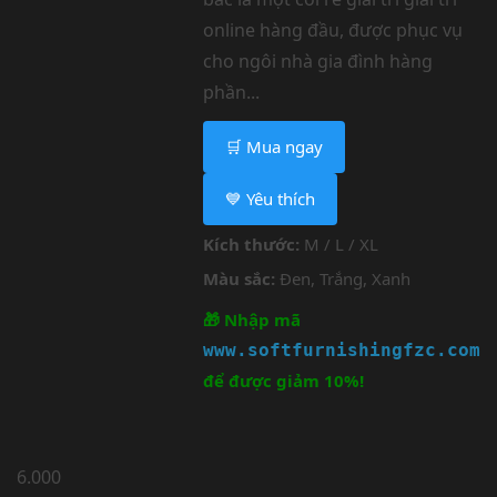
online hàng đầu, được phục vụ
cho ngôi nhà gia đình hàng
phần...
🛒 Mua ngay
💙 Yêu thích
Kích thước:
M / L / XL
Màu sắc:
Đen, Trắng, Xanh
🎁 Nhập mã
www.softfurnishingfzc.com
để được giảm 10%!
6.000