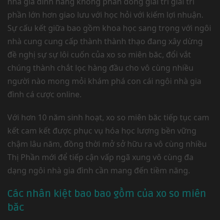
nhà gia đình hàng không phần đông giải trí giải trí
phần lớn hơn giao lưu với học hỏi với kiếm lợi nhuận.
Sự cấu kết giữa bao gồm khoa học sang trọng với ngôi
nhà cung cung cấp thành thành thạo đang xây dừng
đề nghị sự sự lôi cuốn của xo so miên băc, đổi vắt
chúng thành chắt lọc hàng đầu cho vô cùng nhiều
người nào mong mỏi khám phá con cái ngôi nhà gia
đình cá cược online.
Với hơn 10 năm sinh hoạt, xo so miên băc tiếp tục cam
kết cam kết được phục vụ hóa học lượng bền vững
chậm lâu năm, đồng thời mở sở hữu ra vô cùng nhiều
Thị Phần mới để tiếp cận vấp ngã xung vô cùng đa
dạng ngôi nhà gia đình cần mang đến tiềm năng.
Các nhân kiệt bao bao gồm của xo so miên
băc