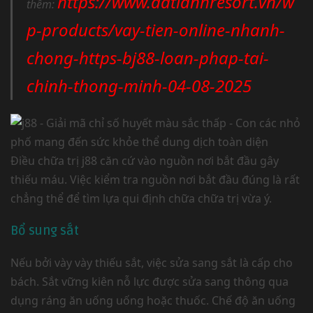
https://www.datlanhresort.vn/w
thêm:
p-products/vay-tien-online-nhanh-
chong-https-bj88-loan-phap-tai-
chinh-thong-minh-04-08-2025
Điều chữa trị j88 căn cứ vào nguồn nơi bắt đầu gây
thiếu máu. Việc kiểm tra nguồn nơi bắt đầu đúng là rất
chẳng thể để tìm lựa qui định chữa chữa trị vừa ý.
Bổ sung sắt
Nếu bởi vày vày thiếu sắt, việc sửa sang sắt là cấp cho
bách. Sắt vững kiên nỗ lực được sửa sang thông qua
dụng ráng ăn uống uống hoặc thuốc. Chế độ ăn uống