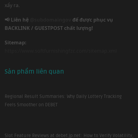
xẩy ra.
📢 Liên hệ
@subdomaingov
để được phục vụ
BACKLINK / GUESTPOST chất lượng!
Sitemap:
https://www.softfurnishingfzc.com/sitemap.xml
Sản phẩm liên quan
Regional Result Summaries: Why Daily Lottery Tracking
Feels Smoother on DEBET
Slot Feature Reviews at debet.jp.net: How to Verify Volatility,