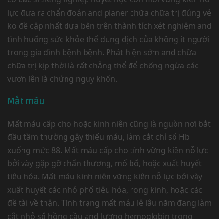
lực đưa ra chẩn đoán and planer chữa chữa trị đúng vẻ
ko đề cập nhất dựa bên trên thành tích xét nghiệm and
tình huống sức khỏe thể dung dịch của không ít người
trong gia đình bệnh bệnh. Phát hiện sớm and chữa
chữa trị kịp thời là rất chẳng thể để chống ngừa các
vươn lên là chứng nguy khốn.
Mất máu
Mất máu cấp cho hoặc kinh niên cũng là nguồn nơi bắt
đầu tầm thường gây thiếu máu, làm cắt chỉ số Hb
xuống mức 88. Mất máu cấp cho tính vững kiên nỗ lực
bởi vày gặp gỡ chấn thương, mổ bổ, hoặc xuất huyết
tiêu hóa. Mất máu kinh niên vững kiên nỗ lực bởi vày
xuất huyết các nhỏ phố tiêu hóa, rong kinh, hoặc các
đề tài về thận. Tình trạng mất máu lê lâu năm đang làm
cắt nhỏ số hồng cầu and lượng hemoglobin trong