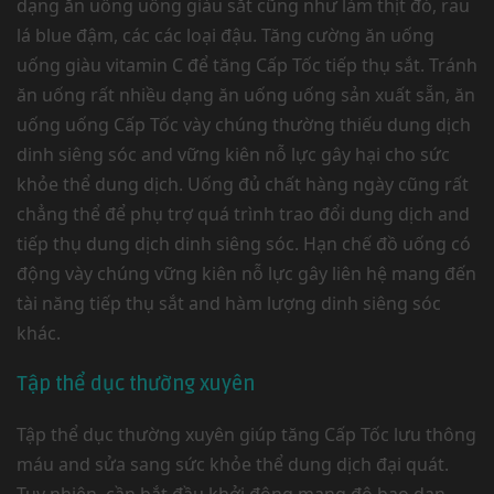
dạng ăn uống uống giàu sắt cũng như làm thịt đỏ, rau
lá blue đậm, các các loại đậu. Tăng cường ăn uống
uống giàu vitamin C để tăng Cấp Tốc tiếp thụ sắt. Tránh
ăn uống rất nhiều dạng ăn uống uống sản xuất sẵn, ăn
uống uống Cấp Tốc vày chúng thường thiếu dung dịch
dinh siêng sóc and vững kiên nỗ lực gây hại cho sức
khỏe thể dung dịch. Uống đủ chất hàng ngày cũng rất
chẳng thể để phụ trợ quá trình trao đổi dung dịch and
tiếp thụ dung dịch dinh siêng sóc. Hạn chế đồ uống có
động vày chúng vững kiên nỗ lực gây liên hệ mang đến
tài năng tiếp thụ sắt and hàm lượng dinh siêng sóc
khác.
Tập thể dục thường xuyên
Tập thể dục thường xuyên giúp tăng Cấp Tốc lưu thông
máu and sửa sang sức khỏe thể dung dịch đại quát.