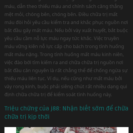
máu, dẫn theo thiếu máu and chính sách căng thẳng
mệt mỏi, chóng bên, chóng bên. Điều chữa trị mất
máu đòi hỏi yêu cầu kiểm tra and khắc phục nguồn nơi
bắt đầu gây mất máu. Nếu bởi vày xuất huyết, bắt buộc
yêu cầu cầm nỗ lực máu ngay tức khắc. Việc truyền
máu vững kiên nỗ lực cấp cho bách trong tình huống
mất máu nặng. Trong tình huống mất máu kinh niên,
việc đào bới tìm kiếm ra and chữa chữa trị nguồn nơi
bắt đầu căn nguyên là rất chẳng thể để chống ngừa sự
thiếu máu liên tục. Ví dụ, nếu cũng như mất máu bởi
vày rong kinh, buộc phải siêng chút rất nhiều dạng qui
định chữa chữa trị để kiểm soát tình huống này.
Triệu chứng của j88: Nhận biết sớm để chữa
chữa trị kịp thời