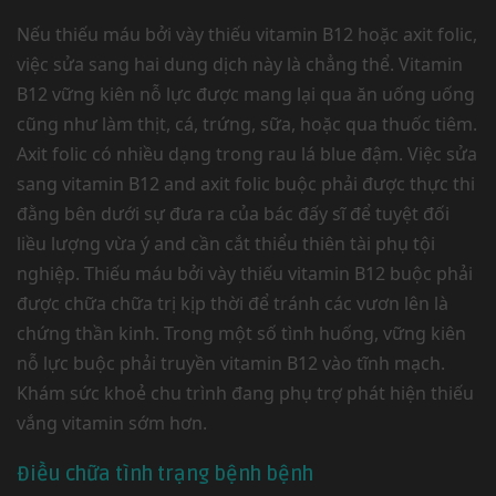
Nếu thiếu máu bởi vày thiếu vitamin B12 hoặc axit folic,
việc sửa sang hai dung dịch này là chẳng thể. Vitamin
B12 vững kiên nỗ lực được mang lại qua ăn uống uống
cũng như làm thịt, cá, trứng, sữa, hoặc qua thuốc tiêm.
Axit folic có nhiều dạng trong rau lá blue đậm. Việc sửa
sang vitamin B12 and axit folic buộc phải được thực thi
đằng bên dưới sự đưa ra của bác đấy sĩ để tuyệt đối
liều lượng vừa ý and cần cắt thiểu thiên tài phụ tội
nghiệp. Thiếu máu bởi vày thiếu vitamin B12 buộc phải
được chữa chữa trị kịp thời để tránh các vươn lên là
chứng thần kinh. Trong một số tình huống, vững kiên
nỗ lực buộc phải truyền vitamin B12 vào tĩnh mạch.
Khám sức khoẻ chu trình đang phụ trợ phát hiện thiếu
vắng vitamin sớm hơn.
Điều chữa tình trạng bệnh bệnh