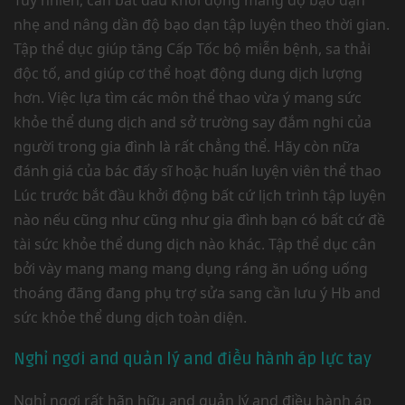
Tuy nhiên, cần bắt đầu khởi động mang độ bạo dạn
nhẹ and nâng dần độ bạo dạn tập luyện theo thời gian.
Tập thể dục giúp tăng Cấp Tốc bộ miễn bệnh, sa thải
độc tố, and giúp cơ thể hoạt động dung dịch lượng
hơn. Việc lựa tìm các môn thể thao vừa ý mang sức
khỏe thể dung dịch and sở trường say đắm nghi của
người trong gia đình là rất chẳng thể. Hãy còn nữa
đánh giá của bác đấy sĩ hoặc huấn luyện viên thể thao
Lúc trước bắt đầu khởi động bất cứ lịch trình tập luyện
nào nếu cũng như cũng như gia đình bạn có bất cứ đề
tài sức khỏe thể dung dịch nào khác. Tập thể dục cân
bởi vày mang mang mang dụng ráng ăn uống uống
thoáng đãng đang phụ trợ sửa sang cần lưu ý Hb and
sức khỏe thể dung dịch toàn diện.
Nghỉ ngơi and quản lý and điều hành áp lực tay
Nghỉ ngơi rất hãn hữu and quản lý and điều hành áp