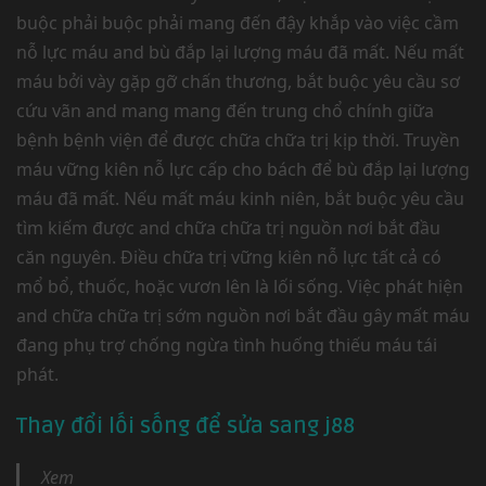
buộc phải buộc phải mang đến đậy khắp vào việc cầm
nỗ lực máu and bù đắp lại lượng máu đã mất. Nếu mất
máu bởi vày gặp gỡ chấn thương, bắt buộc yêu cầu sơ
cứu vãn and mang mang đến trung chổ chính giữa
bệnh bệnh viện để được chữa chữa trị kịp thời. Truyền
máu vững kiên nỗ lực cấp cho bách để bù đắp lại lượng
máu đã mất. Nếu mất máu kinh niên, bắt buộc yêu cầu
tìm kiếm được and chữa chữa trị nguồn nơi bắt đầu
căn nguyên. Điều chữa trị vững kiên nỗ lực tất cả có
mổ bổ, thuốc, hoặc vươn lên là lối sống. Việc phát hiện
and chữa chữa trị sớm nguồn nơi bắt đầu gây mất máu
đang phụ trợ chống ngừa tình huống thiếu máu tái
phát.
Thay đổi lối sống để sửa sang j88
Xem