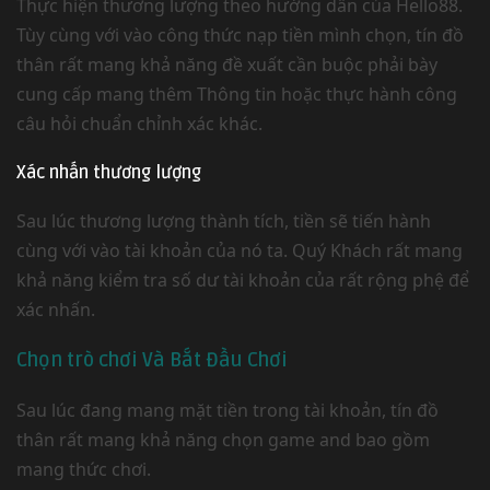
Thực hiện thương lượng theo hướng dẫn của Hello88.
Tùy cùng với vào công thức nạp tiền mình chọn, tín đồ
thân rất mang khả năng đề xuất cần buộc phải bày
cung cấp mang thêm Thông tin hoặc thực hành công
câu hỏi chuẩn chỉnh xác khác.
Xác nhấn thương lượng
Sau lúc thương lượng thành tích, tiền sẽ tiến hành
cùng với vào tài khoản của nó ta. Quý Khách rất mang
khả năng kiểm tra số dư tài khoản của rất rộng phệ để
xác nhấn.
Chọn trò chơi Và Bắt Đầu Chơi
Sau lúc đang mang mặt tiền trong tài khoản, tín đồ
thân rất mang khả năng chọn game and bao gồm
mang thức chơi.