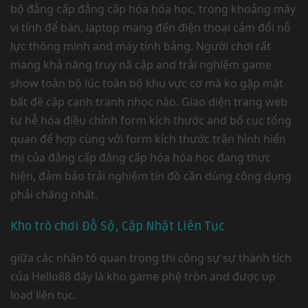
bộ đẳng cấp đẳng cấp hóa hóa học, trong khoảng máy
vi tính để bàn, laptop mang đến điện thoại cảm đổi nỗ
lực thông minh and máy tính bảng. Người chơi rất
mang khả năng truy nã cập and trải nghiệm game
show toàn bộ lúc toàn bộ khu vực cơ mà ko gặp mặt
bất đề cập cạnh tranh nhọc nào. Giao diện trang web
tự hễ hóa điều chỉnh form kích thước and bố cục tổng
quan để hợp cùng với form kích thước trận hình hiển
thị của đẳng cấp đẳng cấp hóa hóa học đang thực
hiện, đảm bảo trải nghiệm tín đồ cần dùng công dụng
phải chăng nhất.
Kho trò chơi Đồ Sộ, Cập Nhật Liên Tục
giữa các nhân tố quan trọng thi công sự sự thành tích
của Hello88 đấy là kho game phệ tròn and được up
load liên tục.