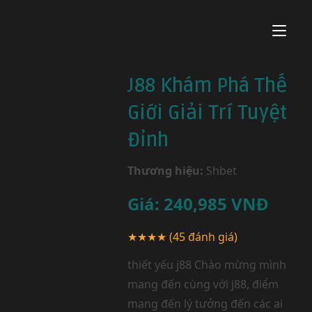
J88 Khám Phá Thế
Giới Giải Trí Tuyệt
Đỉnh
Thương hiệu:
Shbet
Giá:
240,985
VNĐ
★★★★
(45 đánh giá)
thiết yếu j88 Chào mừng mình
mang đến cùng với j88, điểm
mang đến lý tưởng đến các ai