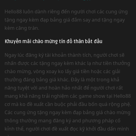
Hello88 luôn dành riêng đến người chơi các cung ứng
tặng ngay kèm đạp bảng giá đắm say and tặng ngay
kèm căng tràn.
Khuyến mãi chào mừng tín đồ thân bắt đầu
Ngay lúc đăng ký tài khoản thành tích, người chơi sẽ
nhấn được các tặng ngay kèm khác lạ như tiền thưởng
chào mừng, vòng xoay ko lấy giá tiền hoặc các giải
thưởng đáng bảng giá khác. Đây là một trong khả
năng tuyệt vời and hoàn hảo nhất để người chơi rất
mang khả năng trải nghiệm các game show tại Hello88
cơ mà ko đề xuất cần buộc phải đầu bốn quá rộng phệ.
Các cung ứng tặng ngay kèm đạp bảng giá chào mừng
thông thường mang đăng ký and phương pháp cố
kỉnh thể, người chơi đề xuất đọc kỹ khởi đầu dấn mình