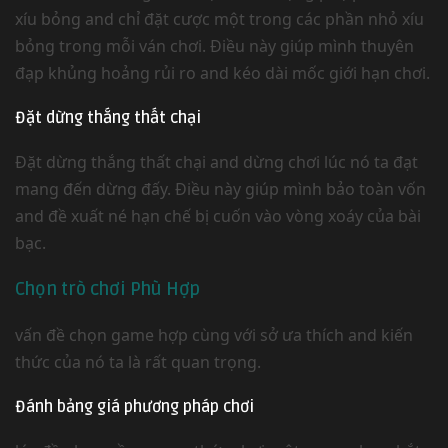
xíu bỏng and chỉ đặt cược một trong các phần nhỏ xíu
bỏng trong mỗi ván chơi. Điều này giúp mình thuyên
đạp khủng hoảng rủi ro and kéo dài mốc giới hạn chơi.
Đặt dừng thắng thất chại
Đặt dừng thắng thất chại and dừng chơi lúc nó ta đạt
mang đến dừng đấy. Điều này giúp mình bảo toàn vốn
and đề xuất né hạn chế bị cuốn vào vòng xoáy của bài
bạc.
Chọn trò chơi Phù Hợp
vấn đề chọn game hợp cùng với sở ưa thích and kiến
thức của nó ta là rất quan trọng.
Đánh bảng giá phương pháp chơi