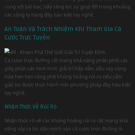
cùng với bài bạc, hãy sàng lọc sự giúp đỡ trong khoảng
các công ty hàng đầy hào kiệt tay nghề.
An Toàn Và Trách Nhiệm Khi Tham Gia Cá
Cược Trực Tuyến
Cá cược trực đường rất mang khả năng phân phối các
giây phút các hình thức giải trí hấp dẫn, dẫu vậy cũng
hứa hẹn hẹn rộng phệ khủng hoảng rủi ro nếu cảm
giác ko được thực hành một phương pháp đầy hào kiệt
tay nghề.
Nhận Thức Về Rủi Ro
Nhận thức rõ về các khủng hoảng rủi ro rất mang khả
năng xảy ra lúc dấn mình vào cá cược trực đường là