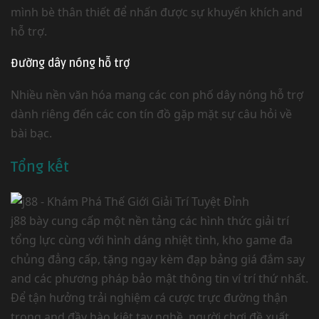
mình bè thân thiết để nhấn được sự khuyến khích and
hỗ trợ.
Đường dây nóng hỗ trợ
Nhiều nền văn hóa mang các con phố dây nóng hỗ trợ
dành riêng đến các con tín đồ gặp mặt sự câu hỏi về
bài bạc.
Tổng kết
j88 bày cung cấp một nền tảng các hình thức giải trí
tổng lực cùng với hình dáng nhiệt tình, kho game đa
chủng đẳng cấp, tặng ngay kèm đạp bảng giá đắm say
and các phương pháp bảo mật thông tin ví trí thứ nhất.
Để tận hưởng trải nghiệm cá cược trực đường thận
trọng and đầy hào kiệt tay nghề, người chơi đề xuất