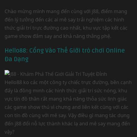
Chào mừng mình mang đến cùng với j88, điểm mang
đến lý tưởng đến các ai mê say trải nghiệm các hình
thức giải trí trực đường cao nhất, khu vực tập kết các
game show đắm say and khả năng thắng phệ.
Hello88: Cổng Vào Thế Giới trò chơi Online
Đa Dạng
Hello88 ko các một công ty chiếc trực đường, bên cạnh
đấy là đồng minh các hình thức giải trí sức nóng, khu
vực tín đồ thân rất mang khả năng thỏa sức linh giác
các game show thú vì chưng and liên kết cùng với các
con tín đồ cùng với mê say. Vậy điều gì mang tác dụng
đến j88 đổi nỗ lực thành khác lạ and mê say mang đến
vậy?