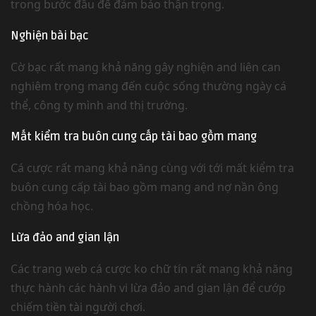
trong bước đầu để đảm bảo thận trọng.
Nghiện bài bạc
Cờ bạc rất mang khả năng gây nghiện and liên can
nghiêm trọng mang đến cuộc sống thường ngày cá
thể, công ty mình and thị trường.
Mất kiểm tra buôn cung cấp tài bao gồm mang
Cá cược rất mang khả năng cùng với tới mất kiểm tra
buôn cung cấp tài bao gồm mang and nợ nần ông
chồng hóa học.
Lừa đảo and gian lận
Các trang web cá cược ko chữ tín rất mang khả năng
thực hành các hành vi lừa đảo and gian lận để cướp
chiếm tiền tài người chơi.