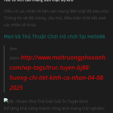
Yếu tố liên can mang đến mật độ kèo
Hiểu rõ các nhân tố liên can mang đến mật độ kèo như
Thông tin về đội bóng, cầu thủ, điều kiện thời tiết and
các nhân tố khác.
Mẹo Và Thủ Thuật Chơi trò chơi Tại Hello88
Xem
http://www.moitruongphoxanh.
thêm:
com/wp-tags/truc-tuyen-bj88-
huong-chi-tiet-kinh-ca-nhan-04-08-
2025
Để tăng khả năng thành công and mang trải nghiệm