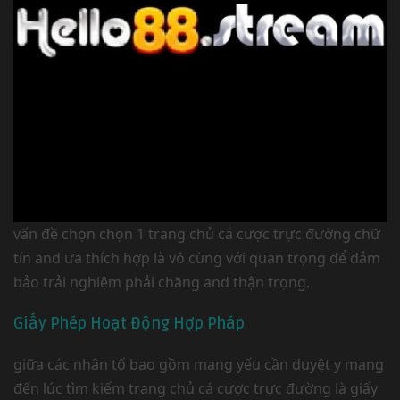
vấn đề chọn chọn 1 trang chủ cá cược trực đường chữ
tín and ưa thích hợp là vô cùng với quan trọng để đảm
bảo trải nghiệm phải chăng and thận trọng.
Giấy Phép Hoạt Động Hợp Pháp
giữa các nhân tố bao gồm mang yếu cần duyệt y mang
đến lúc tìm kiếm trang chủ cá cược trực đường là giấy