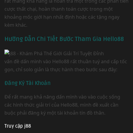
rất mang khả năng là hoàn trả một trong các phần tiền
cược thất chại, hoàn thanh toán cược trong một
khoảng mốc giới hạn nhất định hoặc các tặng ngay
kèm khác.
Hướng Dẫn Chi Tiết Bước Tham Gia Hello88
vấn đề dấn mình vào Hello88 rất thuần tuý and cấp tốc
gọn, chỉ solo giản là thực hành theo bước sau đây:
Đăng Ký Tài Khoản
Để rất mang khả năng dấn mình vào vào cuộc sống
các hình thức giải trí của Hello88, mình đề xuất cần
buộc phải đăng ký một tài khoản tín đồ thân.
Truy cập j88