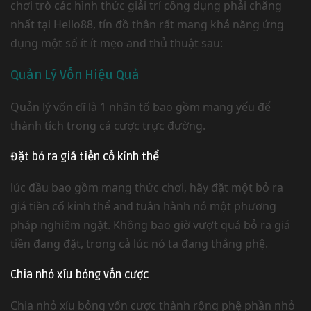
chơi trò các hình thức giải trí công dụng phải chăng
nhất tại Hello88, tín đồ thân rất mang khả năng ứng
dụng một số ít ít mẹo and thủ thuật sau:
Quản Lý Vốn Hiệu Quả
Quản lý vốn dĩ là 1 nhân tố bao gồm mang yếu để
thành tích trong cá cược trực đường.
Đặt bỏ ra giá tiền cố kỉnh thể
lúc đầu bao gồm mang thức chơi, hãy đặt một bỏ ra
giá tiền cố kỉnh thể and tuân hành nó một phương
pháp nghiêm ngặt. Không bao giờ vượt quá bỏ ra giá
tiền đang đặt, trong cả lúc nó ta đang thắng phệ.
Chia nhỏ xíu bỏng vốn cược
Chia nhỏ xíu bỏng vốn cược thành rộng phệ phần nhỏ