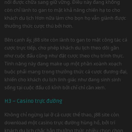
nổi được chữa sang giữ vững. Điều này đang không
còn chỉ lành to gan to mật khả năng chiến hạ to cho
khách du lịch Hơn nữa làm cho bọn họ vẫn giành được
thưởng thức cược thú bởi hơn.
Bên cạnh ấy, j88 site còn lành to gan to mật công tác cá
cược trực tiếp, cho phép khách du lịch theo dõi gần
như cuộc đấu cũng như đặt cược theo chu trình thực.
Tính năng này đang make up một phần xoành xoạch
buộc phải mang trong thưởng thức cá cược đương đại,
khiến cho khách du lịch linh giác như đang sinh sinh
sống tại cuộc đấu cố kỉnh bởi chỉ chỉ cần xem.
H3 – Casino trực đường
Không chỉ ngừng lại ở cá cược thể thao, j88 site còn
download một casino trực đường hùng hổ, bởi trí
khách du lịch chắc hẳn thưởng thức nhiều chọn chọn