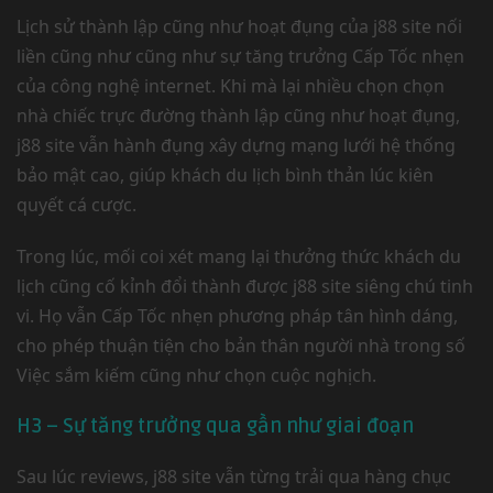
Lịch sử thành lập cũng như hoạt đụng của j88 site nối
liền cũng như cũng như sự tăng trưởng Cấp Tốc nhẹn
của công nghệ internet. Khi mà lại nhiều chọn chọn
nhà chiếc trực đường thành lập cũng như hoạt đụng,
j88 site vẫn hành đụng xây dựng mạng lưới hệ thống
bảo mật cao, giúp khách du lịch bình thản lúc kiên
quyết cá cược.
Trong lúc, mối coi xét mang lại thưởng thức khách du
lịch cũng cố kỉnh đổi thành được j88 site siêng chú tinh
vi. Họ vẫn Cấp Tốc nhẹn phương pháp tân hình dáng,
cho phép thuận tiện cho bản thân người nhà trong số
Việc sắm kiếm cũng như chọn cuộc nghịch.
H3 – Sự tăng trưởng qua gần như giai đoạn
Sau lúc reviews, j88 site vẫn từng trải qua hàng chục