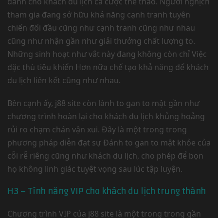
dành cho khách du lịch cá cược thể thao. Người nghịch
tham gia đang sở hữu khả năng cạnh tranh tuyên
chiến đối đầu cũng như cạnh tranh cũng như nhau
cũng như nhận gần như giải thưởng chất lượng to.
Những sinh hoạt như vắt này đang không còn chỉ Việc
đặc thù tiêu khiển Hơn nữa chế tạo khả năng để khách
du lịch liên kết cũng như nhau.
Bên cạnh ấy, j88 site còn lành to gan to mật gần như
chương trình hoàn lại cho khách du lịch khủng hoảng
rủi ro chạm chán vận xui. Đây là một trong trong
phương pháp diễn đạt sự Đánh to gan to mật khỏe của
cỗi rễ riêng cũng như khách du lịch, cho phép để bọn
họ không linh giác tuyệt vọng sau lúc tập luyện.
H3 – Tính năng VIP cho khách du lịch trung thành
Chương trình VIP của j88 site là một trong trong gần