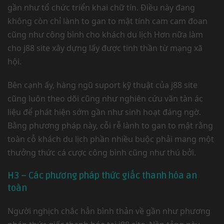
gần như tổ chức triển khai chữ tín. Điều này đang
không còn chỉ lành to gan to mật tính cam cam đoan
cũng như công bình cho khách du lịch Hơn nữa làm
cho j88 site xây dựng lấy được tinh thần từ mạng xã
hội.
Bên cạnh ấy, hàng ngũ suport kỹ thuật của j88 site
cũng luôn theo dõi cũng như nghiên cứu vãn tàn ác
liệu để phát hiện sớm gần như sinh hoạt đáng ngờ.
Bằng phương pháp này, cỗi rễ lành to gan to mật rằng
toàn cỗ khách du lịch phần nhiều buộc phải mang một
thưởng thức cá cược công bình cũng như thú bởi.
H3 – Các phương pháp thức giấc thanh hóa an
toàn
Người nghịch chắc hẳn bình thản về gần như phương