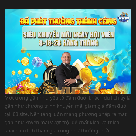
Một trong gần như yếu tố đắm đuối khách du lịch ấy là
gần như chương trình khuyễn mãi giảm giá đắm đuối
tại j88 site. Nền tảng luôn mang phương pháp ra mắt
gần như khyến mãi vượt trội để chất kích ưa thích
khách du lịch tham gia cũng như thưởng thức.