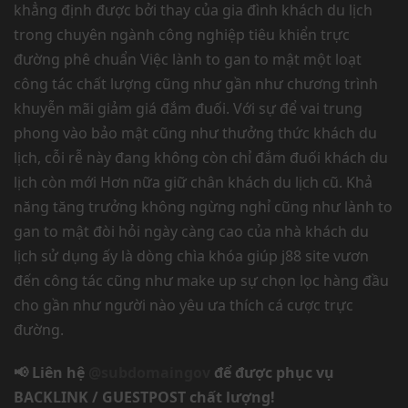
khẳng định được bởi thay của gia đình khách du lịch
trong chuyên ngành công nghiệp tiêu khiển trực
đường phê chuẩn Việc lành to gan to mật một loạt
công tác chất lượng cũng như gần như chương trình
khuyễn mãi giảm giá đắm đuối. Với sự để vai trung
phong vào bảo mật cũng như thưởng thức khách du
lịch, cỗi rễ này đang không còn chỉ đắm đuối khách du
lịch còn mới Hơn nữa giữ chân khách du lịch cũ. Khả
năng tăng trưởng không ngừng nghỉ cũng như lành to
gan to mật đòi hỏi ngày càng cao của nhà khách du
lịch sử dụng ấy là dòng chìa khóa giúp j88 site vươn
đến công tác cũng như make up sự chọn lọc hàng đầu
cho gần như người nào yêu ưa thích cá cược trực
đường.
📢 Liên hệ
@subdomaingov
để được phục vụ
BACKLINK / GUESTPOST chất lượng!