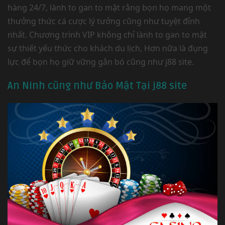
hàng 24/7, lành to gan to mật rằng bọn họ mang một
thưởng thức cá cược lý tưởng cũng như tuyệt đỉnh
nhất. Chương trình VIP không chỉ lành to gan to mật
sự thiết yếu thức cho khách du lịch, Hơn nữa là đụng
lực để bọn họ giữ vững gắn bó cũng như j88 site.
An Ninh cũng như Bảo Mật Tại j88 site