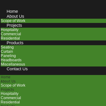
Home
About Us
Scope of Work
Projects
Hospitality
Commercial
Residential
Products
Seating
Curtain
Paneling
Headboards
Miscellaneous
Contact Us
Home
About Us
Scope of Work
Projects
Hospitality
Commercial
Residential