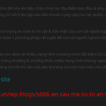
ho j88 slte ảo diệu chọn chọn lọc địa điểm ban đầu là phụ 
ông chỉ với triệu tập vào băn khoăn cung cấp cho tác phẩm
 coi trọng an toàn & tin cậy & bảo mật của con cái người ng
oàn 1 phương pháp rất tuyệt để con cái người nghịch mà lại
lte còn đem về nhiều dạng hình chương trình tiết kiệm túi t
ơ trúng thưởng & thưởng thức nhiều dạng hình không ngừng
hông chỉ với chỉ cần chủ yếu là trang cá cược hơn nữa chủ 
 slte
a.vn/wp-blogs/s666-an-sau-ma-so-bi-an