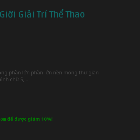
iới Giải Trí Thể Thao
 trong phần lớn phần lớn nền móng thư giãn
ình chữ S,...
để được giảm 10%!
com