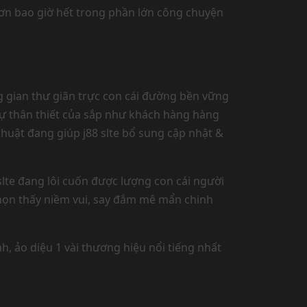
 hơn bao giờ hết trong phần lớn công chuyện
 gian thư giãn trực con cái đường bền vững
sự thân thiết của sắp như khách hàng hàng
huật đang giúp j88 slte bổ sung cập nhật &
 slte đang lôi cuốn được lượng con cái người
 chọn thấy niềm vui, say đắm mê mẩn chinh
, ảo diệu 1 vài thương hiệu nổi tiếng nhất