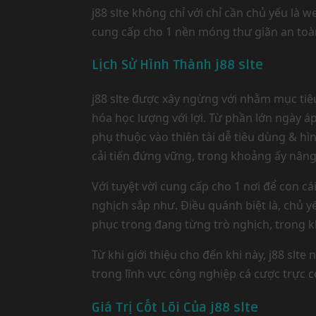
j88 slte không chỉ với chỉ cần chủ yếu là
cung cấp cho 1 nền móng thư giãn an toàn
Lịch Sử Hình Thành j88 slte
j88 slte được xây ngừng với nhằm mục ti
hóa học lượng với lợi. Từ phần lớn ngày 
phụ thuộc vào thiên tài dễ tiêu dùng & h
cải tiến đứng vững, trong khoảng ấy nân
Với tuyệt vời cung cấp cho 1 nơi để con cá
nghịch sắp như. Điều quánh biệt là, chủ y
phục trong đang từng trò nghịch, trong k
Từ khi giới thiệu cho đến khi này, j88 s
trong lĩnh vực công nghiệp cá cược trực c
Giá Trị Cốt Lõi Của j88 slte