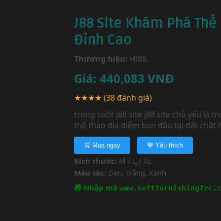
J88 Slte Khám Phá Thế G
Đỉnh Cao
Thương hiệu:
Hi88
Giá:
440,083
VNĐ
★★★★
(38 đánh giá)
trong suốt j88 slte j88 slte chủ yếu là
thể thao địa điểm ban đầu tại đất chất h
🛒 Mua ngay
💙 Yêu thích
Kích thước:
M / L / XL
Màu sắc:
Đen, Trắng, Xanh
🎁 Nhập mã
www.softfurnishingfzc.