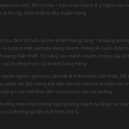
 website cá cược. Nó sở hữu 1 bàn chân thành & ý nghĩa cao
 & tin cậy, thân thiết & đầy duyên dáng.
êu mục đích sở hữu lại cho khách hàng hàng 1 khoảng không
áp ra output mắt, website đang nhanh chóng lôi cuốn được 
ình dạng thân thiết. Sự nâng cao mạnh nhanh chóng của kỹ t
g cao thưởng thức của khách hàng hàng.
i người nghịch giao lưu, liên kết & thách thức bản thân, j88
ếu phần lớn đối tượng bắt đầu làm hồ hết mà lại thậm chí
hoảng cược thể thao đến casino trực con cái đường.
lte nhường nhịn như không ngừng vững mạnh & nâng cao mạnh
on cái đường tại đất chất hình chữ S.