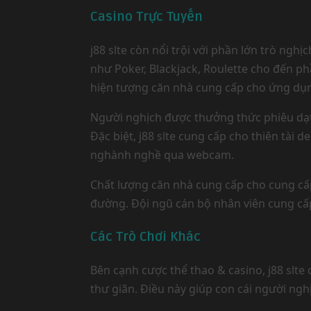
Casino Trực Tuyến
j88 slte còn nổi trội với phần lớn trò ng
như Poker, Blackjack, Roulette cho đến ph
hiện tượng căn nhà cung cấp cho ứng dụn
Người nghịch được thưởng thức phiêu dạt 
Đặc biệt, j88 slte cung cấp cho thiên tài 
nghành nghề qua webcam.
Chất lượng căn nhà cung cấp cho cung cấp
đường. Đội ngũ cán bộ nhân viên cung cấp
Các Trò Chơi Khác
Bên cạnh cược thể thao & casino, j88 slte
thư giãn. Điều này giúp con cái người nghị