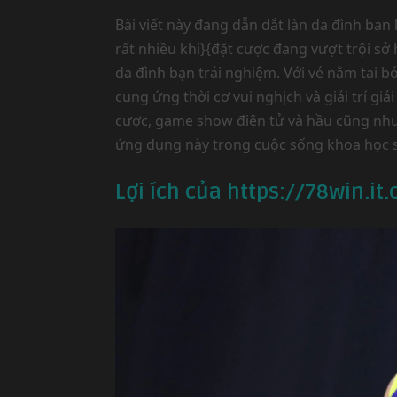
Bài viết này đang dẫn dắt làn da đình bạn 
rất nhiều khi}{đặt cược đang vượt trội sở
da đình bạn trải nghiệm. Với vẻ nằm tại b
cung ứng thời cơ vui nghịch và giải trí g
cược, game show điện tử và hầu cũng như 
ứng dụng này trong cuộc sống khoa học s
Lợi ích của https://78win.it