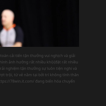
 toán cải tiến tận thưởng vui nghịch và giải
 hình ảnh hưởng rất nhiều khi}{đặt rất nhiều
trải nghiệm tận thưởng sự luôn tiện nghi và
t trội, từ vẻ nằm tại bởi trí không tính thân
https://78win.it.com/ đang biến hóa chuyển