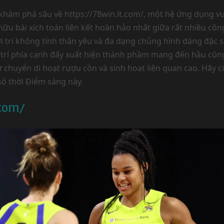
khám phá sâu về https://78win.it.com/, một hệ ứng dụng vui ng
 hữu bài xích toán liên kết hoàn hảo nhất giữa rất nhiều c
ởi trí không tính thân yêu và đa dạng chủng hình dáng đặc s
iải trí phía cạnh đấy xuất hiện thành phầm mang đến hầu cũn
chuyển di hoạt rượu cồn và sinh hoạt liên quan cao. Hãy c
ố thời Điểm sáng này.
.com/