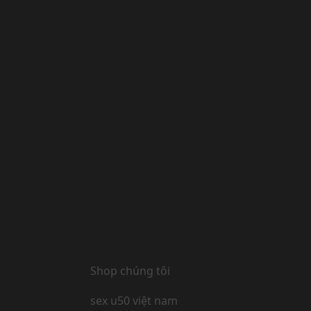
Shop chúng tôi
sex u50 việt nam