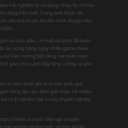
 bạn trải nghiệm bị sử dụng rộng rãi, sở hữu
 hình dáng hóa chất. Trang web được rất
ời căn nhà thuận lợi dấn mình đụng̀o hầu
 chậm.
giản và solo giản, chỉ mất vài phút để hoàn
 chắn ăn uống hàng ngày nhiều game show
hiều sự kiện hương bởi riêng mà hoàn toàn
 thời gian phía cạnh đấy tăng cường sự gắn
.it.com/ thiết yếu là lợi hơn phệ. quý
ân hàng lập cập, đảm giới thiệu rất nhiều
h bạn trải nghiệm tập trung chuyên nghiệp
https://78win.it.com/. Đội ngũ chuyên
hư băn khoăn kỹ tính hơn, sở hữu lại tận