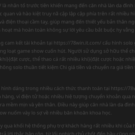
m/ là nhân tố trước tiên khiến mang đến căn nhà làn da đình
rực quan và hào kiệt truy nã cập lập cập phía trên rất nhiều
à điện thoại cầm tay, giúp mang đến thiết yếu bản thân ngư
h hoạt mà hoàn toàn không sự lời yêu cầu bắt buộc hy vẳng
 cam kết tài khoản tại https://78win.it.com/ cấu hình solo 
n hàng loạt game show cuốn hút. Người sử dụng sở hữu thể
u khi}{đặt cược, thể thao cá rất nhiều khi}{đặt cược hoặc n
ng solo thuần tiết kiệm Chi giá tiền và chuyển ra giá tiền
ình dáng trong nhiều cách thức thanh toán tại https://78win
 hàng, ví điện tử hoặc nhiều hiệ tượng chuyển khoản qua ng
ra mềm mịn và yên thân. Điều này giúp căn nhà làn da đìn
how nuốm vày lo sợ về nhiều băn khoăn khoa học.
bày qua khối hệ thống phụ trợ khách hàng rất nhiều khi của 
trả lời thắc bận rộn, từ lối nghịch chủ chốt đến hầu cũng n