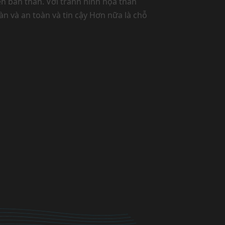
ên bản thân. Với tranh hình họa thân
àn và an toàn và tin cậy Hơn nữa là chỗ