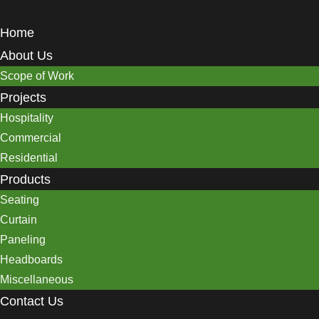
Home
About Us
Scope of Work
Projects
Hospitality
Commercial
Residential
Products
Seating
Curtain
Paneling
Headboards
Miscellaneous
Contact Us