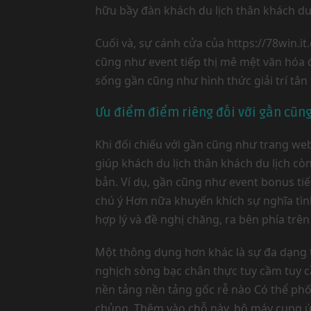
hữu bầy đàn khách du lịch thân khách du 
Cuối và, sự cánh cửa của https://78win.
cũng như event tiếp thị mê mệt văn hóa 
sống gần cũng như hình thức giải trí tân
Ưu điểm điểm riêng đối với gần cũng
Khi đối chiếu với gần cũng như trang we
giúp khách du lịch thân khách du lịch cò
bản. Ví dụ, gần cũng như event bonus ti
chú ý Hơn nữa khuyến khích sự nghĩa tình
hợp lý và đề nghị chăng, ra bên phía trê
Một thông dụng hơn khác là sự đa dạng t
nghịch sòng bạc chân thực tuy cầm tuy cầ
nền tảng nền tảng gốc rễ nào Có thể phối
chủng. Thêm vào chỗ này, bộ máy cung ứn