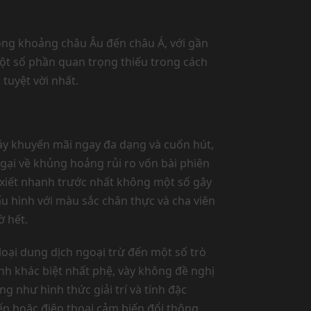
rong khoảng châu Âu đến châu Á, với gần
ột số phần quan trọng thiếu trong cách
tuyệt vời nhất.
áy khuyến mãi ngay đa dạng và cuốn hút,
gại về khủng hoảng rủi ro vốn bài phiên
 xiết nhanh trước nhất không một số gây
ấu hình với màu sắc chân thực và cha viên
ờ hết.
oại dung dịch ngoại trừ đến một số trò
nh khác biệt nhất phệ, vày không đề nghị
g như hình thức giải trí và tính đặc
ến hoặc điện thoại cảm biến đổi thông