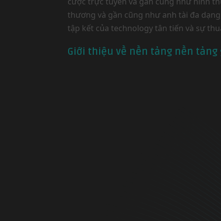
cược trực tuyến và gần cũng như hình thứ
thương và gần cũng như anh tài đa dạng, 
tập kết của technology tân tiến và sự thu
Giới thiệu về nền tảng nền tảng 