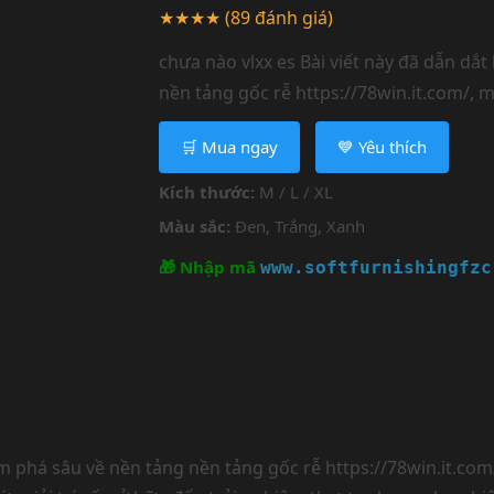
★★★★
(89 đánh giá)
chưa nào vlxx es Bài viết này đã dẫn dắ
nền tảng gốc rễ https://78win.it.com/, 
🛒 Mua ngay
💙 Yêu thích
Kích thước:
M / L / XL
Màu sắc:
Đen, Trắng, Xanh
🎁 Nhập mã
www.softfurnishingfzc
ám phá sâu về nền tảng nền tảng gốc rễ https://78win.it.co