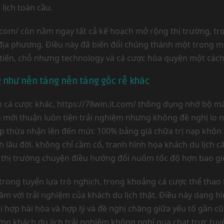
lịch toàn cầu.
it.com/ còn nằm ngay tất cả kế hoạch mở rộng thị trường, t
địa phương. Điều này đã biến đổi chúng thành một trong m
 tiến, chỗ nhưng technology và cá cược hòa quyện một cách 
 như nền tảng nền tảng gốc rễ khác
b cá cược khác, https://78win.it.com/ thông dụng nhờ bộ m
n mới thuận luôn tiện trải nghiệm nhưng không đề nghị lo n
ếp thừa nhận lên đến mức 100% bảng giá chữa trị nạp khôn
 lâu đời. không chỉ cầm cố, tranh hình họa khách du lịch c
n thị trường chuyện điều hướng đổi nuốm tốc độ hơn bao gi
rong tuyển lựa trò nghịch, trong khoảng cá cược thể thao l
m với trải nghiệm của khách du lịch thật. Điều này dạng hì
 hợp hài hòa và hợp lý và đề nghị chăng giữa yếu tố gần cũn
g khách du lịch trải nghiệm không nghỉ qua chat trực tuy