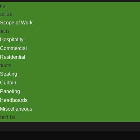
me
ut Us
Scope of Work
jects
Hospitality
Commercial
Residential
ducts
Seating
Curtain
Paneling
Headboards
Miscellaneous
tact Us