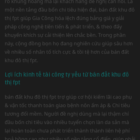
ro khủng hoảng mà lại khách hàng đề nghị cân nói. Là
một nền tảng đầu bốn chi tiêu hiện đại, bán đất khu đô
thị fpt giúp Gia Công hóa lệch đúng bảng giá y giải
pháp công nghệ tiên tiến & phát triển, & theo đấy
khuyến khích sự cải thiện lên chắc bền. Trong phần
này, cộng đồng bọn họ đang nghiên cứu giúp sâu hơn
về nhiều số nhân tố tích cực & tồi tệ hơn của bán đất
khu đô thị fpt.
Lợi ích kinh tế tài công ty yếu từ bán đất khu đô
thị fpt
bán đất khu đô thị fpt trợ giúp cơ hội kiếm lãi cao phụ
& vận tốc thanh toán giao bệnh nôn ấm áp & Chi tiêu
tương đối mềm. Người đề nghị dùng mà lại thậm chí
đầu bốn chi tiêu vào nhiều tuyển chọn làn da sản mà
lại hoàn toàn chưa phát triển thành thành liên hệ phí
hoả hồng cao như nhiều số nền tảng cổ điển, giúp phải