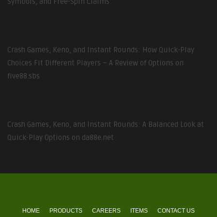
Symbols, and Free-Spin Claims
Crash Games, Keno, and Instant Rounds: How Quick-Play
Choices Fit Different Players – A Review of Options on
five88.sbs
Crash Games, Keno, and Instant Rounds: A Balanced Look at
Quick-Play Options on da88e.net
HOME
PRODUCTS
CAREERS
ITEMS
CONTACT US