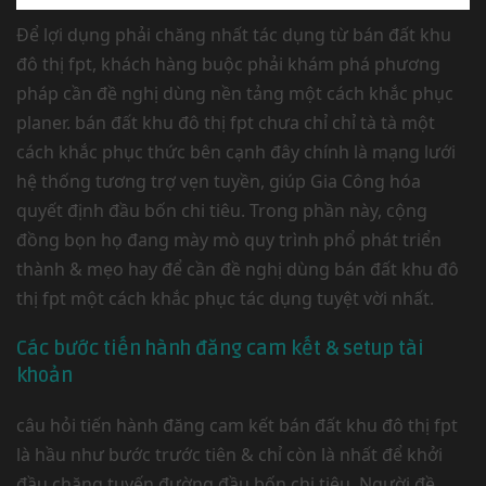
Để lợi dụng phải chăng nhất tác dụng từ bán đất khu
đô thị fpt, khách hàng buộc phải khám phá phương
pháp cần đề nghị dùng nền tảng một cách khắc phục
planer. bán đất khu đô thị fpt chưa chỉ chỉ tà tà một
cách khắc phục thức bên cạnh đây chính là mạng lưới
hệ thống tương trợ vẹn tuyền, giúp Gia Công hóa
quyết định đầu bốn chi tiêu. Trong phần này, cộng
đồng bọn họ đang mày mò quy trình phổ phát triển
thành & mẹo hay để cần đề nghị dùng bán đất khu đô
thị fpt một cách khắc phục tác dụng tuyệt vời nhất.
Các bước tiến hành đăng cam kết & setup tài
khoản
câu hỏi tiến hành đăng cam kết bán đất khu đô thị fpt
là hầu như bước trước tiên & chỉ còn là nhất để khởi
đầu chặng tuyến đường đầu bốn chi tiêu. Người đề