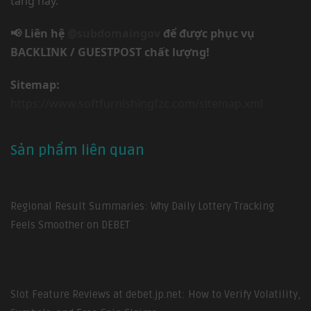
tảng này.
📢 Liên hệ
@subdomaingov
để được phục vụ
BACKLINK / GUESTPOST chất lượng!
Sitemap:
https://www.softfurnishingfzc.com/sitemap.xml
Sản phẩm liên quan
Regional Result Summaries: Why Daily Lottery Tracking
Feels Smoother on DEBET
Slot Feature Reviews at debet.jp.net: How to Verify Volatility,