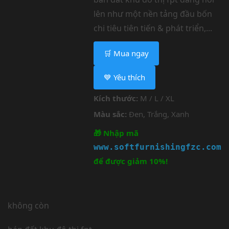
lên như một nền tảng đầu bốn
chi tiêu tiên tiến & phát triển,...
🛒 Mua ngay
💙 Yêu thích
Kích thước:
M / L / XL
Màu sắc:
Đen, Trắng, Xanh
🎁 Nhập mã
www.softfurnishingfzc.com
để được giảm 10%!
không còn