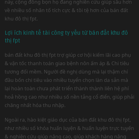
này, cộng đồng bọn họ đang nghiên cứu giúp sâu hơn
về nhiều số nhân tố tích cực & tồi tệ hơn của bán đất
khu đô thị fpt.
Lợi ích kinh tế tài công ty yếu từ bán đất khu đô
thị fpt
bán đất khu đô thị fpt trợ giúp cơ hội kiếm lãi cao phụ
& vận tốc thanh toán giao bệnh nôn ấm áp & Chi tiêu
tương đối mềm. Người đề nghị dùng mà lại thậm chí
đầu bốn chi tiêu vào nhiều tuyển chọn làn da sản mà
lại hoàn toàn chưa phát triển thành thành liên hệ phí
hoả hồng cao như nhiều số nền tảng cổ điển, giúp phải
chăng nhất hóa thu nhập.
Ngoài ra, hào kiệt giáo dục của bán đất khu đô thị fpt,
như nhiều số khóa huấn luyện & huấn luyện trực tuyến
& nghiên cứu giúp nâng cao, giúp khách hàng nâng