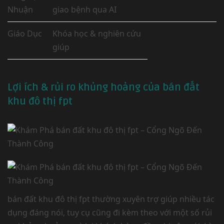
Nhuận
giao bệnh qua AI
Giáo Dục
Khóa học & nghiên cứu
giúp
Lợi ích & rủi ro khủng hoảng của bán đất
khu đô thị fpt
bán đất khu đô thị fpt thường xuyên trợ giúp nhiều tác
dụng đáng nói, tuy cụ cũng đi kèm theo với một số rủi