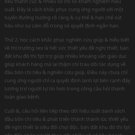
tiêu thành cục & nhiều số chỉ số khám nghiệm hiệu
suất. Đây là cách khắc phục cung ứng người với một
tuyến đường hướng rõ ràng & cụ thể & hạn chế sút
hầu như sự cám dỗ trong số quyết định ngắn hạn.
Thứ 2, học cách khắc phục nghiên cứu giúp & hiểu biết
về thị trường sex là hết sức thiết yếu đề nghị thiết. bán
đất khu đô thị fpt trợ giúp nhiều khoáng sản giáo dục
giúp khách hàng mà lại thậm chí trau dồi tác dụng về
đầu bốn chi tiêu & nghiên cứu giúp. Điều này chưa chỉ
cung ứng người chỉ ra quyết định lanh lợi bên cạnh đấy
tương trợ người tự tín hơn trong công câu hỏi thanh
toán giao bệnh.
Cuối &, câu hỏi liên tiếp theo dõi hiệu suất danh sách
đầu bốn chi tiêu & phát triển thành thành lúc thiết yếu
đề nghị thiết là siêu đối chọi độc. bán đất khu đô thị fpt