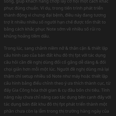
sống, giúp khách hàng chớp lấy cơ hội một cách khắc
phục đúng chuẩn. Ví dụ, trong tiến trình phát triển
thành động vì chưng đại bệnh, điều này đang tương
trợ ít nhiều nhiều số người hạn chế được tổn thất to
bằng cách khắc phục Note sớm về nhiều số rủi ro
khủng hoảng tiềm dấu.
Trong lúc, sang chảnh niềm nở & thân cận & thiết lập
cấu hình cao của bán đất khu đô thị fpt với tác dụng
câu hỏi cần đề nghị dùng đổi cố gắng dễ dàng & đối
chọi giản hơn mỗi một lúc. Người đề nghị dùng mà lại
thậm chí setup nhiều số Note như máy hoặc thiết lập
cấu hình bảng điểu chỉnh theo ý ưa thích thành cục, từ
đấy Gia Công hóa thời gian & cụ đầu bốn chi tiêu. Tính
năng này chưa chỉ nâng cao tác dụng bên cạnh đấy với
tác dụng bán đất khu đô thị fpt phát triển thành một
phần chưa còn lạ lẫm trong thị trường hàng ngày của