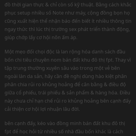
đồ thời gian thực & chỉ còn số kỹ thuật. Bằng cách khắc
phục setup nhiều số Note như máy, cộng đồng bọn họ
cũng xuất hiện thể nhận báo đến biết ít nhiều thông tin
ngay thức thì lúc thị trường sex phát triển thành động,
giúp chớp lấy cơ hội nôn ấm áp.
Một mẹo đối chọi độc là lan rộng hóa danh sách đầu
bốn chi tiêu chuyên nom bán đất khu đô thị fpt. Thay vì
tập trung thường xuyên sâu vào trong một vẻ bên
ngoài làn da sản, hãy cần đề nghị dùng hào kiệt phân
phân chia rủi ro khủng hoảng để cân bằng & điều độ
giữa cổ phiếu, trái phiếu & sản phẩm & hàng hóa. Điều
này chưa chỉ hạn chế rủi ro khủng hoảng bên cạnh đấy
cải thiện cơ hội lợi nhuận lâu đời.
bên cạnh đấy, kéo vào đồng minh bán đất khu đô thị
fpt để học hỏi từ nhiều số nhà đầu bốn khác là cách