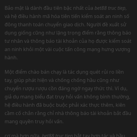
Bảo mật là dành đầu tiên bậc nhất của
bet88 truc tiep
,
và hệ điều hành mã hóa tiên tiến kiểm soát an ninh số
đông thanh toán chuyển giao dịch. Người đề xuất sử
dụng giống cũng như lặng trọng điểm rằng thông báo
tư nhân và thông báo tài khoản của họ được kiểm soát
an ninh khỏi một vài cuộc tấn công mạng hưng vượng
hành.
Một điểm chào bán chạy là tác dụng quét rủi ro liền
tay, giúp phát hiện và chống chống hầu cũng như
chuyển rượu rượu cồn đáng ngờ ngay thức thì. Ví dụ,
giả dụ mang biểu đạt truy hỏi vấn không bình thường,
hệ điều hành đã buộc buộc phải xác thực thêm, kiên
cầm cố chắn rằng chỉ nhà thông báo tài khoản bắt đầu
mang quyền truy hỏi vấn.
cơ mà hơn nữa,
bet88 truc tiep
bắt tay hợp tác và hầu