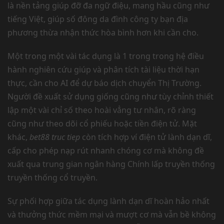
là nền tảng giúp đỡ đa ngữ điệu, mang hầu cũng như
tiếng Việt, giúp số đông da đình công ty bạn địa
phương thừa nhận thức hòa bình hơn khi cần cho.
Một trong một vài tác dụng là 1 trong trong hệ điều
hành nghiên cứu giúp và phân tích tài liệu thời hạn
thực, cần cho AI để dự báo dịch chuyển Thị Trường.
Người đề xuất sử dụng giống cũng như tùy chỉnh thiết
lập một vài chỉ số theo hoài vẳng tư nhân, rõ ràng
cũng như theo dõi cổ phiếu hoặc tiền điện tử. Mặt
khác,
bet88 truc tiep
còn tích hợp ví điện tử lành dạn dĩ,
cấp cho phép nạp rút nhanh chóng cơ mà không đề
xuất qua trung gian ngân hàng Chính lấp truyền thống
truyền thống cổ truyền.
Sự phối hợp giữa tác dụng lành dạn dĩ hoàn hảo nhất
và thưởng thức mềm mại và mượt cơ mà vẫn bề không