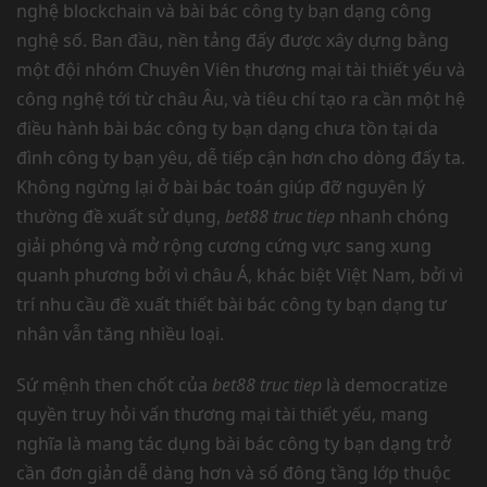
nghệ blockchain và bài bác công ty bạn dạng công
nghệ số. Ban đầu, nền tảng đấy được xây dựng bằng
một đội nhóm Chuyên Viên thương mại tài thiết yếu và
công nghệ tới từ châu Âu, và tiêu chí tạo ra cần một hệ
điều hành bài bác công ty bạn dạng chưa tồn tại da
đình công ty bạn yêu, dễ tiếp cận hơn cho dòng đấy ta.
Không ngừng lại ở bài bác toán giúp đỡ nguyên lý
thường đề xuất sử dụng,
bet88 truc tiep
nhanh chóng
giải phóng và mở rộng cương cứng vực sang xung
quanh phương bởi vì châu Á, khác biệt Việt Nam, bởi vì
trí nhu cầu đề xuất thiết bài bác công ty bạn dạng tư
nhân vẫn tăng nhiều loại.
Sứ mệnh then chốt của
bet88 truc tiep
là democratize
quyền truy hỏi vấn thương mại tài thiết yếu, mang
nghĩa là mang tác dụng bài bác công ty bạn dạng trở
cần đơn giản dễ dàng hơn và số đông tầng lớp thuộc