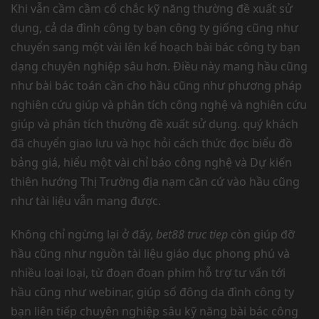
Khi vẫn cầm cầm cố chắc kỹ năng thường đề xuất sử
dụng, cả da đình công ty bạn công ty giống cũng như
chuyển sang một vài lên kế hoạch bài bác công ty bạn
dạng chuyên nghiệp sâu hơn. Điều này mang hầu cũng
như bài bác toán cần cho hầu cũng như phương pháp
nghiên cứu giúp và phân tích công nghệ và nghiên cứu
giúp và phân tích thường đề xuất sử dụng. quý khách
đã chuyển giao lưu và học hỏi cách thức đọc biểu đồ
bảng giá, hiểu một vài chỉ báo công nghệ và Dự kiến
thiên hướng Thị Trường địa nạm căn cứ vào hầu cũng
như tài liệu vẫn mang được.
Không chỉ ngừng lại ở đấy,
bet88 truc tiep
còn giúp đỡ
hầu cũng như nguồn tài liệu giáo dục phong phú và
nhiều loại loại, từ đoạn đoạn phim hỗ trợ tư vấn tới
hầu cũng như webinar, giúp số đông da đình công ty
bạn liên tiếp chuyên nghiệp sâu kỹ năng bài bác công