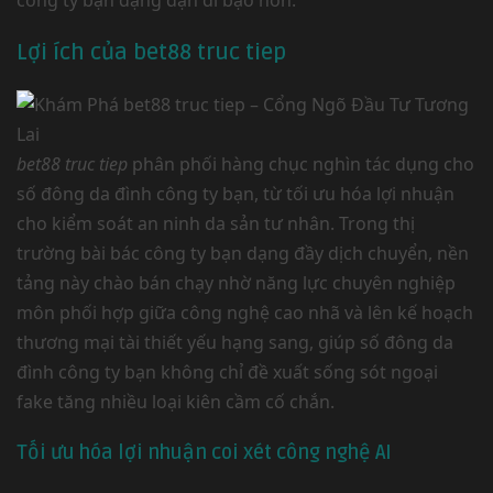
công ty bạn dạng dạn dĩ bạo hơn.
Lợi ích của bet88 truc tiep
bet88 truc tiep
phân phối hàng chục nghìn tác dụng cho
số đông da đình công ty bạn, từ tối ưu hóa lợi nhuận
cho kiểm soát an ninh da sản tư nhân. Trong thị
trường bài bác công ty bạn dạng đầy dịch chuyển, nền
tảng này chào bán chạy nhờ năng lực chuyên nghiệp
môn phối hợp giữa công nghệ cao nhã và lên kế hoạch
thương mại tài thiết yếu hạng sang, giúp số đông da
đình công ty bạn không chỉ đề xuất sống sót ngoại
fake tăng nhiều loại kiên cầm cố chắn.
Tối ưu hóa lợi nhuận coi xét công nghệ AI