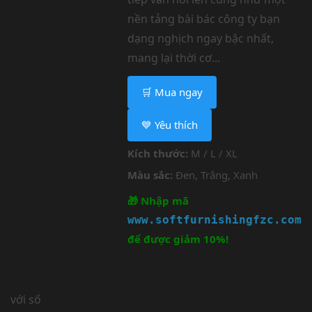
nền tảng bài bác công ty bạn
dạng nghịch ngay bậc nhất,
mang lại thời cơ...
🛒 Mua ngay
💙 Yêu thích
Kích thước:
M / L / XL
Màu sắc:
Đen, Trắng, Xanh
🎁 Nhập mã
www.softfurnishingfzc.com
để được giảm 10%!
với số