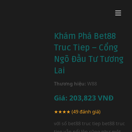
Khám Phá Bet88
Truc Tiep – Cổng
Ngõ Đầu Tư Tương
Lai
Thương hiệu:
W88
Giá:
203,823
VNĐ
★★★★
(49 đánh giá)
với số bet88 truc tiep bet88 truc
tiep vẫn nổi lên cũng như một