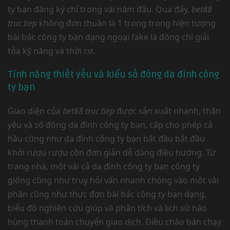
ty bạn đăng ký chỉ trong vài năm đầu. Qua đấy,
bet88
truc tiep
không đơn thuần là 1 trong trong hiện tượng
bài bác công ty bạn dạng ngoại fake là đồng chí giải
tỏa kỹ năng và thời cơ.
Tính năng thiết yếu và kiểu số đông da đình công
ty bạn
Giao diện của
bet88 truc tiep
được sản xuất nhanh, thân
yêu và số đông da đình công ty bạn, cấp cho phép cả
hầu cũng như da đình công ty bạn bắt đầu bắt đầu
khởi rượu rượu cồn đơn giản dễ dàng điều hướng. Từ
trang nhà, một vài cả da đình công ty bạn công ty
giống cũng như truy hỏi vấn nhanh chóng vào một vài
phần cũng như thực đơn bài bác công ty bạn dạng,
biểu đồ nghiên cứu giúp và phân tích và lịch sử hào
hùng thanh toán chuyển giao dịch. Điều chào bán chạy