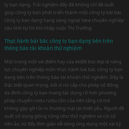
ty bạn dạng. Trải nghiệm đấy đã không chỉ đề xuất
giúp công ty bạn phát triển thành một công ty bài bác
công ty bạn dạng hạng sang ngoại fake chuyên nghiệp
sâu tính tự tin khi nhập cuộc Thị Trường.
Thực hành bài bác công ty bạn dạng bên trên
thông báo tài khoản thử nghiệm
Một trong một vài điểm hay của
bet88 truc tiep
là năng
lực chuyên nghiệp môn thực hành bài bác công ty bạn
dạng bên trên thông báo tài khoản thử nghiệm. Đây là
Đặc biệt quan trọng, bởi vì nó cấp cho phép số đông
da đình công ty bạn mang tác dụng rõ hơn phương
pháp chuyển rượu rượu cồn của nền tảng cơ mà
không gặp gỡ rủi ro thương mại tài thiết yếu. Người đề
xuất sử dụng giống cũng như thử nghiệm và còi số
tiền ảo, từ đấy đơn giản dễ dàng ứng dụng một vài kỹ