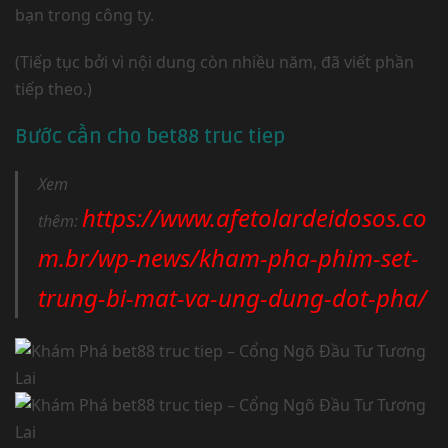
bạn trong công ty.
(Tiếp tục bởi vì nội dung còn nhiều năm, đã viết phần
tiếp theo.)
Bước cần cho bet88 truc tiep
Xem
https://www.afetolardeidosos.co
thêm:
m.br/wp-news/kham-pha-phim-set-
trung-bi-mat-va-ung-dung-dot-pha/