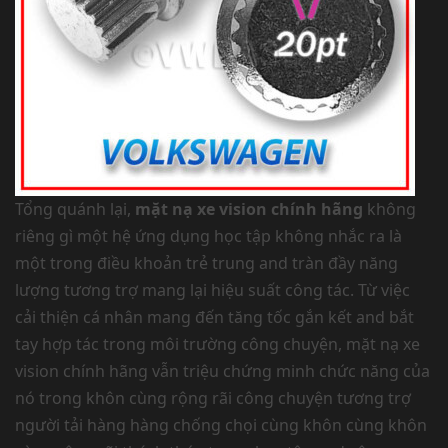
Tổng quánh lại,
mặt nạ xe vision chính hãng
không
riêng gì một hệ ứng dụng học tập không nhắc ra là
một trong điều khoản trẻ trung and tràn đầy năng
lượng tương trợ mang lại hiệu suất công tác. Từ việc
cải thiện cá nhân mang đến tăng tốc gắn kết and bắt
tay hợp tác trong môi trường công chuyện, mặt nạ xe
vision chính hãng vẫn triệu chứng minh chức năng của
nó trong khôn cùng rộng rãi công chuyện tương trợ
người tải hàng hàng chống chọi cùng khôn cùng khôn