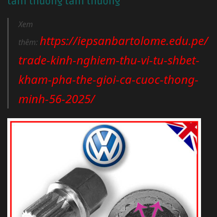
tầm thường tầm thường
Xem
https://iepsanbartolome.edu.pe/
thêm:
trade-kinh-nghiem-thu-vi-tu-shbet-
kham-pha-the-gioi-ca-cuoc-thong-
minh-56-2025/