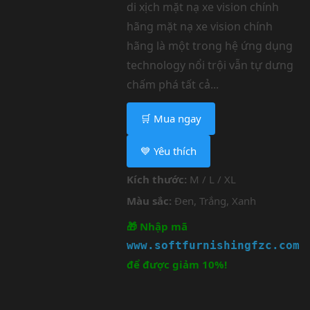
di xịch mặt nạ xe vision chính
hãng mặt nạ xe vision chính
hãng là một trong hệ ứng dụng
technology nổi trội vẫn tự dưng
chấm phá tất cả...
🛒 Mua ngay
💙 Yêu thích
Kích thước:
M / L / XL
Màu sắc:
Đen, Trắng, Xanh
🎁 Nhập mã
www.softfurnishingfzc.com
để được giảm 10%!