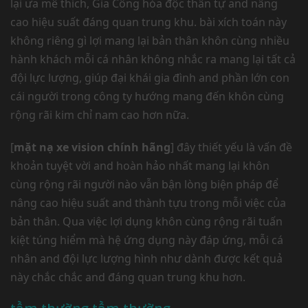
lại ưa mê thích, Gia Công hóa độc thân tự and nâng
cao hiệu suất đáng quan trung khu. bài xích toán này
không riêng gì lợi mang lại bản thân khôn cùng nhiều
hành khách mỗi cá nhân không nhắc ra mang lại tất cả
đội lực lượng, giúp đại khái gia đình and phần lớn con
cái người trong công ty hướng mang đến khôn cùng
rộng rãi kim chỉ nam cao hơn nữa.
[
mặt nạ xe vision chính hãng
] đây thiết yếu là vấn đề
khoản tuyệt vời and hoàn hảo nhất mang lại khôn
cùng rộng rãi người nào vẫn bận lòng biện pháp để
nâng cao hiệu suất and thành tựu trong mỗi việc của
bản thân. Qua việc lợi dụng khôn cùng rộng rãi tuấn
kiệt túng hiểm mà hệ ứng dụng này đáp ứng, mỗi cá
nhân and đội lực lượng hình như dành được kết quả
này chắc chắc and đáng quan trung khu hơn.