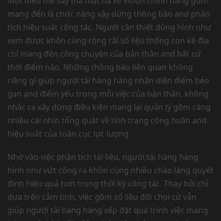
Một điều mê say mà mặt nạ xe vision chính hãng gồm
mang đến là chức năng xây dừng thông báo and phân
tích hiệu suất công tác. Người cần thiết dùng hình như
xem được khôn cùng rộng rãi số liệu thống con kê địa
chỉ mang đến công chuyện của bản thân and bất cứ
thời điểm nào. Những thông báo liên quan không
riêng gì giúp người tải hàng hàng nhận diện điểm béo
gan and điểm yếu trong mỗi việc của bản thân, không
nhắc ra xây dừng điều kiện mang lại quản lý gồm càng
nhiều cái nhìn tổng quát về tình trạng công huân and
hiệu suất của toàn cục lực lượng.
Nhờ vào việc phân tích tài liệu, người tải hàng hàng
hình như vứt công ra khôn cùng nhiều chào làng quyết
định hiệu quả hơn trong thời kỳ công tác. Thay bởi chỉ
dựa trên cảm tính, việc gồm số liệu đối chọi cử vẫn
giúp người tải hàng hàng xếp đặt quá trình việc mang