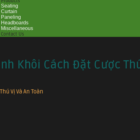
Products
Seating
Curtain
Paneling
Headboards
Miscellaneous
Contact Us
h Khôi Cách Đặt Cược Thú
hú Vị Và An Toàn