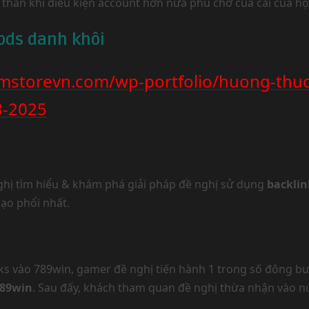
hản khi điều kiện account hơn nữa phủ chở của cải của họ tr
bds danh khôi
mstorevn.com/wp-portfolio/huong-thuc-
8-2025
nghị tìm hiểu & khám phá giải pháp đề nghị sử dụng
backlin
bạo phổi nhất.
nks vào 789win, gamer đề nghị tiến hành 1 trong số đông bướ
789win
. Sau đấy, khách tham quan đề nghị thừa nhận vào nú