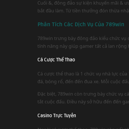
Cuối &, đông đảo sự kiện khuyến mãi & ư
bắt đầu làm. Từ tiền thưởng đón thừa 
Phân Tích Các Dịch Vụ Của 789win
789win trưng bày đông đảo kiểu chức vụ c
tính năng này giúp gamer tất cả lan rộng 
Cá Cược Thể Thao
Cá cược thể thao là 1 chức vụ nhà lực củ
đá, bóng rổ, đến đến đua xe. Mỗi cuộc đấ
Đặc biệt, 789win còn trưng bày chức vụ cá
tắt cuộc đấu. Điều này sở hữu đến đến g
Casino Trực Tuyến