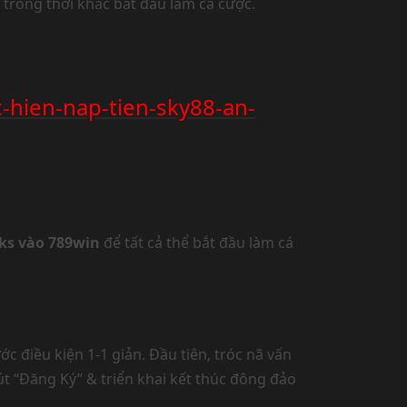
ong thời khắc bắt đầu làm cá cược.
hien-nap-tien-sky88-an-
ks vào 789win
để tất cả thể bắt đầu làm cá
c điều kiện 1-1 giản. Đầu tiên, tróc nã vấn
t “Đăng Ký” & triển khai kết thúc đông đảo