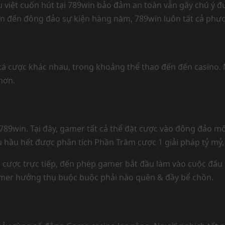
u việt cuốn hút tại 789win bảo đảm an toàn vẫn gây chú ý 
nhận đến đông đảo sự kiện hàng năm, 789win luôn tất cả ph
á cược khác nhau, trong khoảng thể thao đến đến casino. Mỗ
hơn.
a 789win. Tại đây, gamer tất cả thể đặt cược vào đông đảo
u hầu hết được phân tích Phần Trăm cược 1 giải pháp tỷ mỷ,
 cược trực tiếp, đến phép gamer bắt đầu làm vào cuộc đấu
amer hưởng thụ buộc buộc phải nào quên & đầy bể chồn.