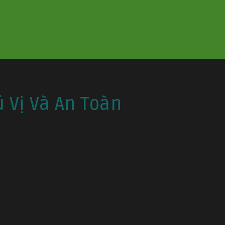
 Vị Và An Toàn