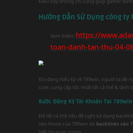
Điều này không chỉ cùng giúp gamer bình t
Hướng Dẫn Sử Dụng công ty 
https://www.ada
Xem thêm:
toan-danh-tan-thu-04-0
Khi đang hiểu kỹ về 789win, người ta đề 
cược cung cấp tốc nhất tất cả thể & lành 
Bước Đăng Ký Tài Khoản Tại 789win
Để tất cả thể tiêu đề nghị sử dụng backli
vào Home của 789win do
backlinks vào 
biết tin quan trọng.