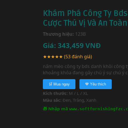
Khám Phá Công Ty Bds
Cược Thú Vị Và An Toàn
Thương hiệu:
123B
Giá:
343,459
VNĐ
★★★★★
(53 đánh giá)
nấm mèo công ty bds danh khôi công ty
khoảng khóa đang gây chú ý sự chú ý c
🛒 Mua ngay
💙 Yêu thích
Kích thước:
M / L / XL
Màu sắc:
Đen, Trắng, Xanh
🎁 Nhập mã
www.softfurnishingfzc.