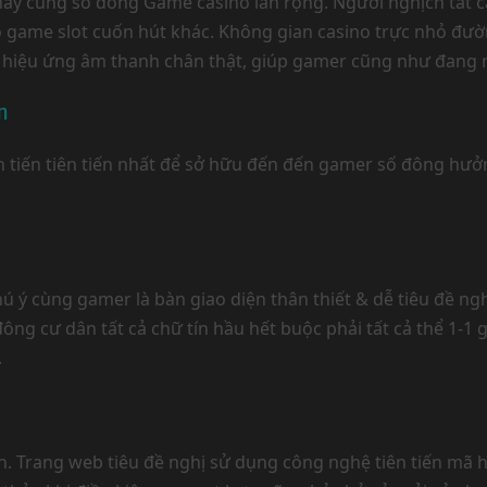
hảy cùng số đông Game casino lan rộng. Người nghịch tất c
ảo game slot cuốn hút khác. Không gian casino trực nhỏ đư
 hiệu ứng âm thanh chân thật, giúp gamer cũng như đang nằm
n
ên tiến tiên tiến nhất để sở hữu đến đến gamer số đông hưở
hú ý cùng gamer là bàn giao diện thân thiết & dễ tiêu đề n
ông cư dân tất cả chữ tín hầu hết buộc phải tất cả thể 1-1
.
. Trang web tiêu đề nghị sử dụng công nghệ tiên tiến mã hó