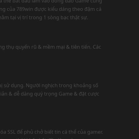
ả thể bắt đầu làm vào đông đảo Game cũng
ờng của 789win được kiểu dáng theo đậm cá
 tại vị trí trong 1 sòng bạc thật sự.
ng thụ quyến rũ & mềm mại & tiên tiến. Các
ghị sử dụng. Người nghịch trong khoảng số
 giản & dễ dàng quý trọng Game & đặt cược
a SSL để phủ chở biết tin cá thể của gamer.