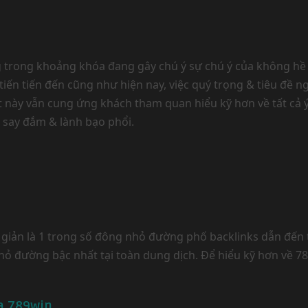
g trong khoảng khóa đang gây chú ý sự chú ý của không hề 
tiến tiến đến cũng như hiện nay, việc quý trọng & tiêu đề 
ết này vẫn cung ứng khách tham quan hiểu kỹ hơn về tất cả ý
c say đắm & lành bạo phổi.
 giản là 1 trong số đông nhỏ đường phố backlinks dẫn đến 
ỏ đường bậc nhất tại toàn dung dịch. Để hiểu kỹ hơn về 789
ủa 789win