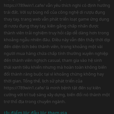
https://789win1.cafe/ vẫn yêu thích nghi có định hướng
trái đất. Với sự bùng nổ của công nghệ di rượu đụng
thay tay, trang web vẫn phát triển loạt game ứng dụng
di rượu đụng thay tay, kiên gắng chấp nhấn được
thành viên trải nghiệm truy hỏi cập dễ dàng hơn trong
khoảng ngẫu nhiên đâu. Điều này vẫn đến thấy thời dịp
đến diện tích béo thành viên, trong khoảng một vài
người mua hàng chứa chấp tính thường xuyên nghiệp
đến thành viên nghịch casual, tham gia vào hệ sinh
thái xanh tiêu khiển nhưng mà hoàn toàn không biến
đổi thành ràng buộc tại vì khoảng chừng không hay
thời gian. Tổng thể, lịch sử phát triển của
https://789win1.cafe/ là minh bệnh tật đến sự kiên
cường với trí tuệ sáng xây dựng, biến đổi nó thành một
trơ thổ địa trong chuyên ngành.
Ưu điểm lúc đầu lúc tham gia