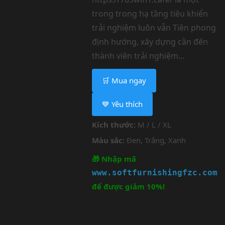
trong trong hạ tầng tiêu khiển
trải nghiệm luôn vẫn Tiên phong
định hướng, xây dựng cần đến
thành viên trải nghiệm...
🛒 Mua ngay
💙 Yêu thích
Kích thước:
M / L / XL
Màu sắc:
Đen, Trắng, Xanh
🎁 Nhập mã
www.softfurnishingfzc.com
để được giảm 10%!