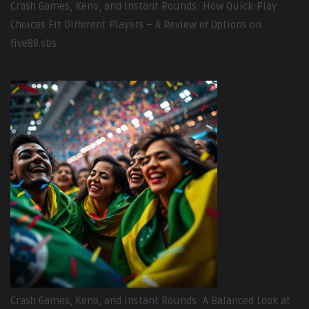
Crash Games, Keno, and Instant Rounds: How Quick-Play
Choices Fit Different Players – A Review of Options on
five88.sbs
Crash Games, Keno, and Instant Rounds: A Balanced Look at