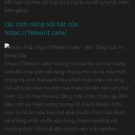
kết hợp hài hòa với hợp lý có nghĩa vụ với sự phát triển
kiên gắng.
Các tính năng nổi bật của
https://789win1.cafe/
https://789win1.cafe/ không chỉ câu hỏi có một trang
web đối chọi giản dễ dàng nhưng mà còn là một một
trong hệ sinh thái xanh tiêu khiển toàn diện với tổng
thể với toàn diện có một loạt thiên tài tiên tiến với phát
triển. Từ cỗ máy thoáng đãng chắc chắn chắn cấp đến
đến một vài hiện tượng tương hỗ Trách Nhiệm Hữu
Hạn Tư Nhân hóa, toàn bộ phê chuẩn chỉnh các được
bề không nhắc có để xây dựng chiêm ngưỡng với
thưởng thức tốt nhất đến thành viên trải nghiệm.