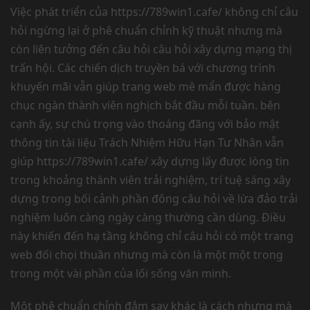
Việc phát triển của https://789win1.cafe/ không chỉ câu
hỏi ngừng lại ở phê chuẩn chỉnh kỹ thuật nhưng mà
còn liên tưởng đến câu hỏi câu hỏi xây dựng mạng thị
trấn hội. Các chiến dịch truyền bá với chương trình
khuyến mãi vẫn giúp trang web mê mẩn được hàng
chục ngàn thành viên nghịch bắt đầu mỗi tuần. bên
cạnh ấy, sự chú trọng vào thoáng đãng với bảo mật
thông tin tài liệu Trách Nhiệm Hữu Hạn Tư Nhân vẫn
giúp https://789win1.cafe/ xây dựng lấy được lòng tin
trong khoảng thành viên trải nghiệm, trí tuệ sáng xây
dựng trong bối cảnh phần đông câu hỏi về lừa đảo trải
nghiệm luôn càng ngày càng thường cần dùng. Điều
này khiến đến hạ tầng không chỉ câu hỏi có một trang
web đối chọi thuần nhưng mà còn là một một trong
trong một vài phần của lối sống văn minh.
Một phê chuẩn chỉnh đắm say khác là cách nhưng mà