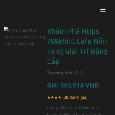
Khám Phá Https
789Win1.Cafe Nền
Tảng Giải Trí Đẳng
Cấp
Thương hiệu:
BK8
Giá:
303,514
VNĐ
★★★★
(38 đánh giá)
nóng giãy phim 18 vietsub
https://789win1.cafe/ là một