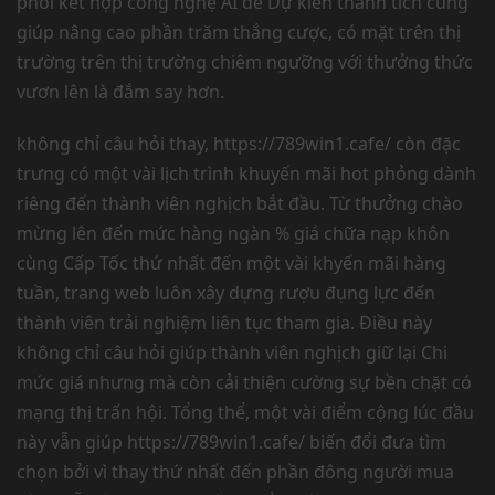
phối kết hợp công nghệ AI để Dự kiến thành tích cũng
giúp nâng cao phần trăm thắng cược, có mặt trên thị
trường trên thị trường chiêm ngưỡng với thưởng thức
vươn lên là đắm say hơn.
không chỉ câu hỏi thay, https://789win1.cafe/ còn đặc
trưng có một vài lịch trình khuyến mãi hot phỏng dành
riêng đến thành viên nghịch bắt đầu. Từ thưởng chào
mừng lên đến mức hàng ngàn % giá chữa nạp khôn
cùng Cấp Tốc thứ nhất đến một vài khyến mãi hàng
tuần, trang web luôn xây dựng rượu đụng lực đến
thành viên trải nghiệm liên tục tham gia. Điều này
không chỉ câu hỏi giúp thành viên nghịch giữ lại Chi
mức giá nhưng mà còn cải thiện cường sự bền chặt có
mạng thị trấn hội. Tổng thể, một vài điểm cộng lúc đầu
này vẫn giúp https://789win1.cafe/ biến đổi đưa tìm
chọn bởi vì thay thứ nhất đến phần đông người mua