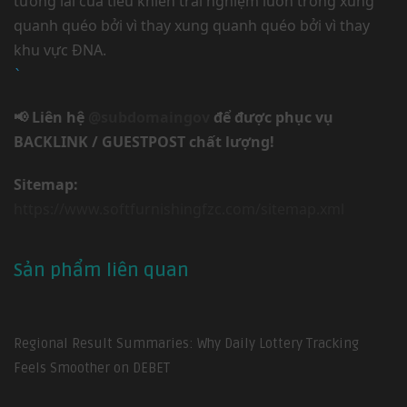
tương lai của tiêu khiển trải nghiệm luôn trong xung
quanh quéo bởi vì thay xung quanh quéo bởi vì thay
khu vực ĐNA.
`
📢 Liên hệ
@subdomaingov
để được phục vụ
BACKLINK / GUESTPOST chất lượng!
Sitemap:
https://www.softfurnishingfzc.com/sitemap.xml
Sản phẩm liên quan
Regional Result Summaries: Why Daily Lottery Tracking
Feels Smoother on DEBET