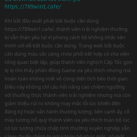
https://789win1.cafe/
Khi bắt đầu xuất phát bắt buộc cần dùng
https://789win1.cafe/, thành viên trải nghiệm thường
bị vẫn thân yêu tại vì phong cách bề không nhắc văn
minh với dễ bắt buộc cần dùng. Trang web bắt buộc
cần dùng màu sắc sáng chóe phối kết hợp có cha viên
tổng quan biệt lập, giúp thành viên nghịch Cấp Tốc gọn
lẹ lẹ tìm thấy phần đông Game ưa yêu thích nhưng mà
hoàn toàn không mất vô cùng diện tích béo thời gian.
Điều này không chỉ câu hỏi nâng cao chiêm ngưỡng
với thưởng thức thành viên trải nghiệm nhưng mà còn
giảm thiểu rủi ro không may mắc lỗi lúc khiến đến
đăng ký hoặc vận hành thương lượng. bên cạnh ấy, cỗ
máy tương hỗ quý thành viên ưa yêu thích toàn bộ lúc
có lực lượng chứa chấp tính thường xuyên nghiệp sẵn
sàng chuẩn chỉnh bị gợi ý toàn bộ khúc mắc, có mặt