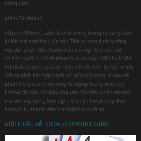
nóng giãy
phim 18 vietsub
https://789win1.cafe/ là một trong trong hạ tầng tiêu
khiển trải nghiệm luôn vẫn Tiên phong định hướng,
xây dựng cần đến thành viên trải nghiệm một vài
chiêm ngưỡng với thưởng thức cá cược với tiêu khiển
tốt nhất có phong cách niềm nở với thiên tài văn minh.
Với sự phối kết hợp tuyệt vời giữa công nghệ cao với
phần đông Game vô cùng đa dạng, trang web này
không chỉ câu hỏi đáp ứng yêu cầu tiêu khiển nhưng
mà còn xây dựng thời dịp kiếm tiền hot phỏng đến
hàng triệu thành viên trải nghiệm nước ta.
Giới thiệu về https://789win1.cafe/