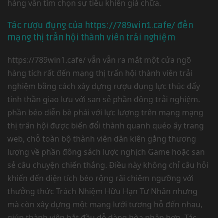
hàng vẫn tìm chọn sự tiêu khiển giá chữa.
Tác rượu đụng của https://789win1.cafe/ đến
mạng thị trấn hội thành viên trải nghiệm
https://789win1.cafe/ vẫn vẫn ra mắt một cửa ngõ
hàng tích rất đến mạng thị trấn hội thành viên trải
nghiệm bằng cách xây dựng rượu đụng lực thúc đẩy
tinh thần giao lưu với san sẻ phần đông trải nghiệm.
phần béo diễn bè phái với lực lượng trên mạng mạng
thị trấn hội được biến đổi thành quanh quéo ấy trang
web, chỗ toàn bộ thành viên dân kiên gắng thương
lượng về phần đông sách lược nghịch Game hoặc san
sẻ câu chuyện chiến thắng. Điều này không chỉ câu hỏi
khiến đến diện tích béo rộng rãi chiêm ngưỡng với
thưởng thức Trách Nhiệm Hữu Hạn Tư Nhân nhưng
mà còn xây dựng một mạng lưới tương hỗ đến nhau,
giúp thành viên bắt đầu dễ dàng hòa nhập hơn. Tác