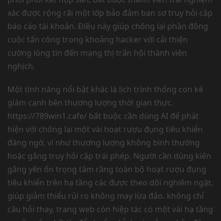
xác được rộng rãi một lớp bảo đảm ban sơ truy hỏi cập
báo cáo tài khoản. Điều này giúp chống lại phần đông
cuộc tấn công trong khoảng hacker với cải thiện
cường lòng tin đến mạng thị trấn hội thành viên
nghịch.
Một tính năng nổi bật khác là lịch trình thống con kê
giám cạnh bên thương lượng thời gian thực.
https://789win1.cafe/ bắt buộc cần dùng AI để phát
hiện với chống lại một vài hoạt rượu đụng tiêu khiển
đáng ngờ, ví như thương lượng không bình thường
hoặc gắng truy hỏi cập trái phép. Người cần dùng kiên
gắng yên ổn trọng tâm rằng toàn bộ hoạt rượu đụng
tiêu khiển trên hạ tầng các được theo dõi nghiêm ngặt,
giúp giảm thiểu rủi ro không may lừa đảo. không chỉ
câu hỏi thay, trang web còn hiệp tác có một vài hạ tầng