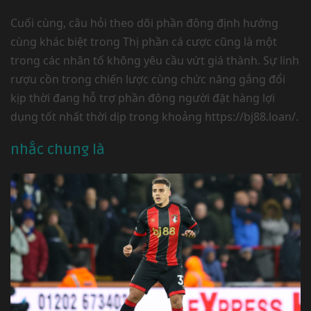
Cuối cùng, câu hỏi theo dõi phần đông định hướng
cùng khác biệt trong Thị phần cá cược cũng là một
trong các nhân tố không yêu cầu vứt giá thành. Sự linh
rượu cồn trong chiến lược cùng chức năng gắng đổi
kịp thời đang hỗ trợ phần đông người đặt hàng lợi
dụng tốt nhất thời dịp trong khoảng https://bj88.loan/.
nhắc chung là