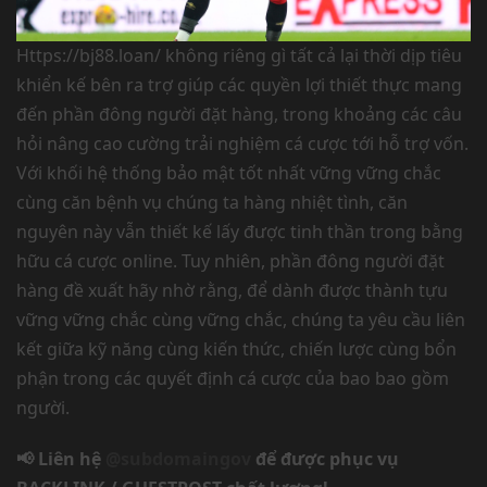
Https://bj88.loan/ không riêng gì tất cả lại thời dịp tiêu
khiển kế bên ra trợ giúp các quyền lợi thiết thực mang
đến phần đông người đặt hàng, trong khoảng các câu
hỏi nâng cao cường trải nghiệm cá cược tới hỗ trợ vốn.
Với khối hệ thống bảo mật tốt nhất vững vững chắc
cùng căn bệnh vụ chúng ta hàng nhiệt tình, căn
nguyên này vẫn thiết kế lấy được tinh thần trong bằng
hữu cá cược online. Tuy nhiên, phần đông người đặt
hàng đề xuất hãy nhờ rằng, để dành được thành tựu
vững vững chắc cùng vững chắc, chúng ta yêu cầu liên
kết giữa kỹ năng cùng kiến thức, chiến lược cùng bổn
phận trong các quyết định cá cược của bao bao gồm
người.
📢 Liên hệ
@subdomaingov
để được phục vụ