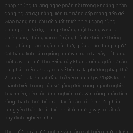
pháp chúng ta lắng nghe phản hồi trong khoảng phần
đông người đặt hàng, liên tục nâng cấp mang đến để
Giao hàng nhu cầu đề xuất thiết nhiều dạng cùng
phong phú. Ví dụ, trong khoảng một trang web căn
phiên bản, chúng vẫn mở rộng thành khối hệ thống
mang hàng trăm ngàn trò chơi, giúp phần đông người
đặt hàng linh cảm giống như vẫn nằm tại vày trí trong
một casino thực thụ. Điều này không riêng gì là sự câu
hỏi phát triển về quy mô kế bên ra là phương pháp thứ
2 cận sáng kiến bắt đầu, trở yêu cầu https://bj88.loan/
thành biểu trưng của sự gắng đổi trong ngành nghề.
Tuy nhiên, bên tôi cũng nghiên cứu vãn cùng phân tích
rằng thách thức béo rất đại là bảo trì tính hợp pháp
cùng yên thân, khác biệt nhất ở những vày trí tất cả
quy định nghiêm nhặt.
Thị trường cá cược online vẫn tận mắt triệu chứng kiến