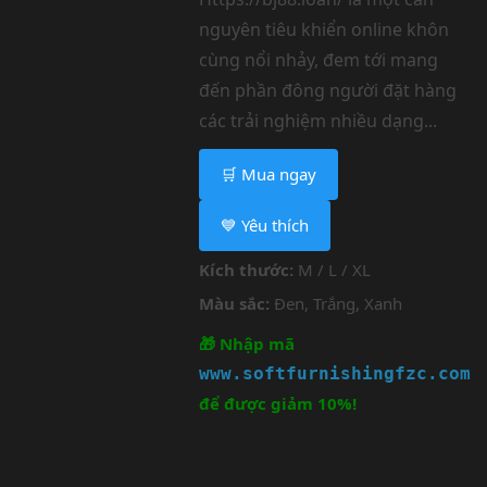
nguyên tiêu khiển online khôn
cùng nổi nhảy, đem tới mang
đến phần đông người đặt hàng
các trải nghiệm nhiều dạng...
🛒 Mua ngay
💙 Yêu thích
Kích thước:
M / L / XL
Màu sắc:
Đen, Trắng, Xanh
🎁 Nhập mã
www.softfurnishingfzc.com
để được giảm 10%!