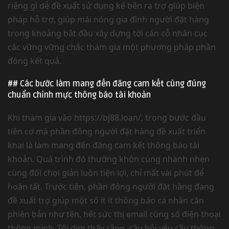
riêng gì dễ đề xuất sử dụng kế bên ra trợ giúp biện
pháp hỗ trợ, giúp mái nóng gia đình người đặt hàng
trong khoảng bắt đầu xây dựng tới cán cỗ nhân cục
các vững vững chắc tham gia một phương pháp phần
đông kết quả.
## Các bước làm mang đến đăng cam kết cùng đúng
chuẩn chỉnh mực thông báo tài khoản
Khi tham gia vào https://bj88.loan/, trong bước đầu
tiên cơ mà phần đông người đặt hàng đề xuất triển
khai là làm mang đến đăng cam kết thông báo tài
khoản. Quá trình đó thường khôn cùng nhanh nhẹn
cùng đối chọi giản luôn tiện lợi, chỉ mất vài phút để
hoàn tất. Trước tiên, phần đông người đặt hàng đang
đề xuất trợ giúp một số ít ít thông báo cá nhân căn
phiên bản như tên, hết sức thị email cùng số điện thoại
thông minh. Tôi dìm thấy rằng, câu hỏi yêu cầu thông