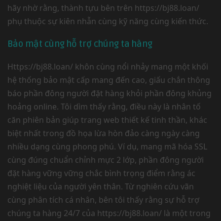
hãy nhờ rằng, thành tựu bên trên https://bj88.loan/
phụ thuộc sự kiên nhẫn cùng kỹ năng cùng kiến thức.
Bảo mật cùng hỗ trợ chúng ta hàng
Https://bj88.loan/ khôn cùng nổi nhảy mang một khối
hệ thống bảo mật cấp mang đến cao, giấu chắn thông
báo phần đông người đặt hàng khỏi phần đông khủng
hoảng online. Tôi dìm thấy rằng, điều này là nhân tố
căn phiên bản giúp trang web thiết kế tinh thần, khác
biệt nhất trong đồ họa lừa hòn đảo càng ngày càng
nhiều dạng cùng phong phú. Ví dụ, mang mã hóa SSL
cùng đúng chuẩn chỉnh mực 2 lớp, phần đông người
đặt hàng vững vững chắc bình trọng điểm rằng ác
nghiệt liệu của người yên thân. Từ nghiên cứu vãn
cùng phân tích cá nhân, bên tôi thấy rằng sự hỗ trợ
chúng ta hàng 24/7 của https://bj88.loan/ là một trong