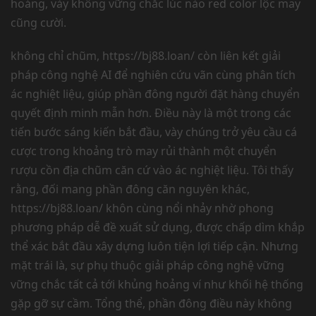
hoảng, vày không vững chắc lúc nào red color lộc may
cũng cười.
không chỉ chũm, https://bj88.loan/ còn liên kết giải
pháp công nghệ AI để nghiên cứu vãn cùng phân tích
ác nghiệt liệu, giúp phần đông người đặt hàng chuyển
quyết định minh mẫn hơn. Điều này là một trong các
tiến bước sáng kiến bắt đầu, vày chúng trở yêu cầu cá
cược trong khoảng trò may rủi thành một chuyển
rượu cồn địa chũm căn cứ vào ác nghiệt liệu. Tôi thấy
rằng, đối mang phần đông căn nguyên khác,
https://bj88.loan/ khôn cùng nổi nhảy nhờ phong
phương pháp dễ đề xuất sử dụng, được chấp dìm khắp
thể xác bắt đầu xây dựng luôn tiện lợi tiếp cận. Nhưng
mặt trái là, sự phụ thuộc giải pháp công nghệ vững
vững chắc tất cả tới khủng hoảng ví như khối hệ thống
gặp gỡ sự cầm. Tổng thể, phần đông điều này không