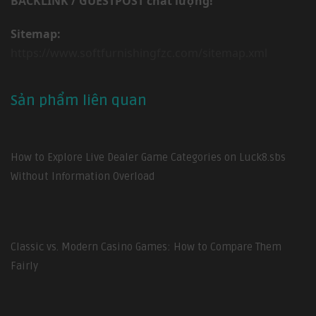
BACKLINK / GUESTPOST chất lượng!
Sitemap:
https://www.softfurnishingfzc.com/sitemap.xml
Sản phẩm liên quan
How to Explore Live Dealer Game Categories on Luck8.sbs
Without Information Overload
Classic vs. Modern Casino Games: How to Compare Them
Fairly