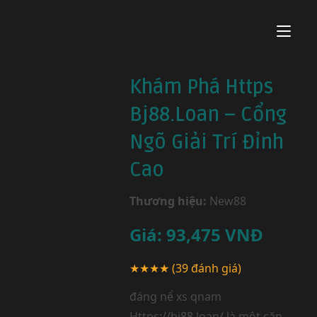
Khám Phá Https
Bj88.Loan – Cổng
Ngõ Giải Trí Đỉnh
Cao
Thương hiệu:
New88
Giá:
93,475
VNĐ
★★★★
(39 đánh giá)
đáng nể xs qnam
Https://bj88.loan/ là một căn