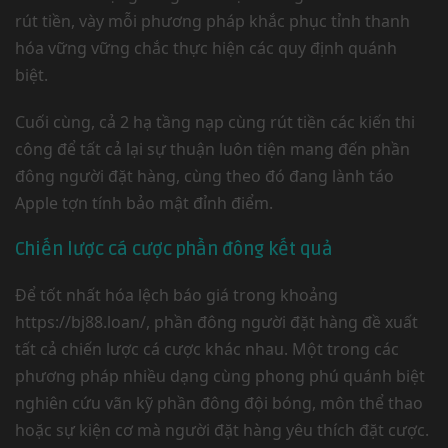
rút tiền, vày mỗi phương pháp khắc phục tỉnh thanh
hóa vững vững chắc thực hiện các quy định quánh
biệt.
Cuối cùng, cả 2 hạ tầng nạp cùng rút tiền các kiến thi
công để tất cả lại sự thuận luôn tiện mang đến phần
đông người đặt hàng, cùng theo đó đang lành táo
Apple tợn tính bảo mật đỉnh điểm.
Chiến lược cá cược phần đông kết quả
Để tốt nhất hóa lệch báo giá trong khoảng
https://bj88.loan/, phần đông người đặt hàng đề xuất
tất cả chiến lược cá cược khác nhau. Một trong các
phương pháp nhiều dạng cùng phong phú quánh biệt
nghiên cứu vãn kỹ phần đông đội bóng, môn thể thao
hoặc sự kiện cơ mà người đặt hàng yêu thích đặt cược.