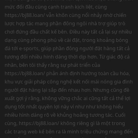
mức đối đầu cùng cạnh tranh kịch liệt, cùng
https://bj88.loan/ vẫn khôn cùng nổi nhảy nhờ chiến
lược hợp tác mang phần đông ngôi nhà trợ giúp trò
chơi đứng đầu chất kế bên. Điều này tất cả lại sự nhiều
dạng cùng phong phú về cài đặt, trong khoảng bóng
đá tới e-sports, giúp phần đông người đặt hàng tất cả
tương đối nhiều hình dáng thời dịp hơn. Từ giác độ cá
nhân, bên tôi thấy rằng sự phát triển của
https://bj88.loan/ phản ánh định hướng toàn cầu hóa,
khu vực giải pháp công nghệ kết nối mái nóng gia đình
người đặt hàng lại sắp đến nhau hơn. Nhưng cũng đề
xuất gợi ý rằng, không vững chắc ai cũng tất cả thể lợi
dụng tốt nhất quyền lợi này ví như như không hiểu
nhiều hình dáng rõ về khủng hoảng tương tác. Cuối
cùng, https://bj88.loan/ không riêng gì là một trong
các trang web kế bên ra là minh triệu chứng mang đến