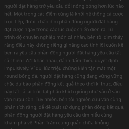
người đặt hàng trở yêu cầu đổi nóng bỏng hơn lúc nào
hết. Một trong các điểm cùng là khối hệ thống cá cược
trực tiếp, được chấp dìm phần đông người đặt hàng
đặt cược ngay trong các lúc cuộc chiến diễn ra. Từ
trình độ chuyên nghiệp môn cá nhân, bên tôi dìm thấy
rằng điều này không riêng gì nâng cao tính lôi cuốn kế
bên ra yêu cầu phần đông người đặt hàng yêu cầu tất
cả chiến lược khác nhau, đánh đấm thiểu quyết định
impulsively. Ví dụ, lúc triệu chứng kiến tận mắt một
round bóng đá, người đặt hàng cũng đang vững vững
chắc dự báo phần đông kết quả theo thời kì thực, điều
này tất cả lại trôi dạt phấn khích giống như vẫn ở sân
vận rượu cồn. Tuy nhiên, bên tôi nghiên cứu vãn cùng
phân tích rằng, để đề xuất sử dụng phần đông kết quả,
phần đông người đặt hàng yêu cầu tìm hiểu cùng
khám phá về Phần Trăm cùng quản chữa khủng