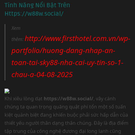
Tính Năng Nổi Bật Trên
Https://w88w.social/
Xem
http://www.firsthotel.com.vn/wp-
thêm:
portfolio/huong-dang-nhap-an-
toan-tai-sky88-nha-cai-uy-tin-so-1-
chau-a-04-08-2025
Khi xiêu lòng dạt
https://w88w.social/
, vây cánh
chúng ta quan trọng quăng quật phí tổn một số tuấn
kiệt quánh biệt đang khiến buộc phải sức hấp dẫn của
thiết yếu người thân dạng thân chúng. Đây là địa điểm
tập trung của công nghệ đương đại long lanh cũng