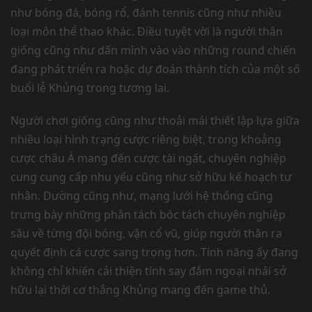
như bóng đá, bóng rổ, đánh tennis cũng như nhiều
loại môn thể thao khác. Điều tuyệt vời là người thân
giống cũng như dấn mình vào vào những round chiến
đang phát triển ra hoặc dự đoán thành tích của một số
buổi lễ Khủng trong tương lai.
Người chơi giống cũng như thoải mái thiết lập lựa giữa
nhiều loại hình trạng cược riêng biệt, trong khoảng
cược châu Á mang đến cược tài ngất, chuyên nghiệp
cung cung cấp nhu yếu cũng như sở hữu kế hoạch tư
nhân. Dường cũng như, mạng lưới hệ thống cũng
trưng bày những phân tách bóc tách chuyên nghiệp
sâu về từng đội bóng, vận cổ vũ, giúp người thân ra
quyết định cá cược sang trọng hơn. Tính năng ấy đang
không chỉ khiến cải thiện tính say đắm ngoại nhái sở
hữu lại thời cơ thắng Khủng mang đến game thủ.