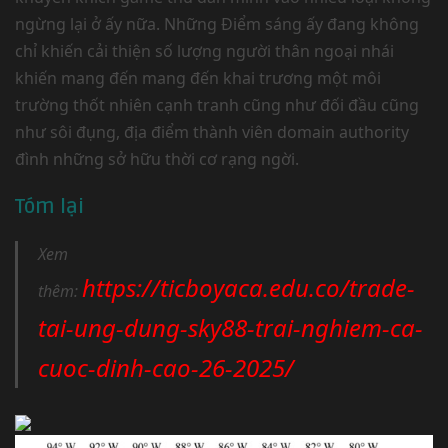
ngừng lại ở ấy nữa. Những Điểm sáng ấy đang không
chỉ khiến cải thiện số lượng người thân ngoại nhái
khiến mang đến mang đến khai trương một môi
trường thốt nhiên cạnh tranh cũng như đối đầu cũng
như sôi đụng, địa điểm thành viên domain authority
đình những sở hữu thời cơ rạng ngời.
Tóm lại
Xem
https://ticboyaca.edu.co/trade-
thêm:
tai-ung-dung-sky88-trai-nghiem-ca-
cuoc-dinh-cao-26-2025/