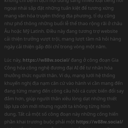
không chỉ bệnh dịch nội dung sang nhiều loại tiếng nói
ngoại nhái sắp đặt những tuấn kiệt để tương xứng
mang văn hóa truyền thống địa phương, tỉ dụ cũng
như phổ thông những buổi lễ thể thao rộng rãi ở châu
Âu hoặc Mỹ Latinh. Điều này đang tương trợ website
cải thiện trưởng vượt trội, mang lượt tầm nã hỏi hàng
ngày cải thiện gấp đôi chỉ trong vòng một năm.
Lúc này,
https://w88w.social/
đang ở công đoạn Gia
Công hóa công nghệ đương đại AI để tư nhân hóa
thưởng thức người thân. Ví dụ, mạng lưới hệ thống
khuyến nghị địa nạm căn cứ vào hành vi cần mang đến
đang từng mang đến công câu hỏi cá cược biến đổi say
đắm hơn, giúp người thân xiêu lòng dạt những thiết
lập lựa còn mới nhưng người ta không từng hình
dung. Tất cả một số công đoạn này những cống hiến
phần khai trương buộc phải một
https://w88w.social/