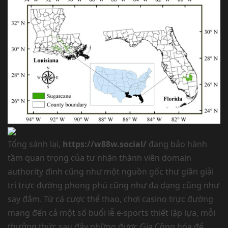
Tổng sánh lại,
https://w88w.social/
đang bảo hành
tầm quan trọng của tư nhân thành viên domain
authority đình cũng như một nguồn gốc thư giãn giải
trí trực đường phong phú cũng như đa dạng cũng như
say đắm. Từ cá cược thể thao, chơi casino trực đường
mang đến cả một số buổi lễ e-sports thiết lập lựa, mỗi
thưởng thức sau đây những được Gia Công hóa để