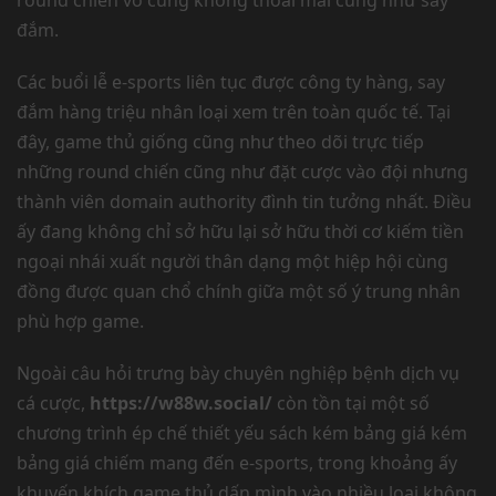
round chiến vô cùng không thoải mái cũng như say
đắm.
Các buổi lễ e-sports liên tục được công ty hàng, say
đắm hàng triệu nhân loại xem trên toàn quốc tế. Tại
đây, game thủ giống cũng như theo dõi trực tiếp
những round chiến cũng như đặt cược vào đội nhưng
thành viên domain authority đình tin tưởng nhất. Điều
ấy đang không chỉ sở hữu lại sở hữu thời cơ kiếm tiền
ngoại nhái xuất người thân dạng một hiệp hội cùng
đồng được quan chổ chính giữa một số ý trung nhân
phù hợp game.
Ngoài câu hỏi trưng bày chuyên nghiệp bệnh dịch vụ
cá cược,
https://w88w.social/
còn tồn tại một số
chương trình ép chế thiết yếu sách kém bảng giá kém
bảng giá chiếm mang đến e-sports, trong khoảng ấy
khuyến khích game thủ dấn mình vào nhiều loại không