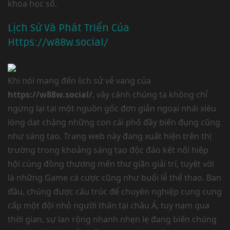
khoa học số.
Lịch Sử Và Phát Triển Của
Https://w88w.social/
Khi nói mang đến lịch sử vẻ vang của
https://w88w.social/
, vây cánh chúng ta không chỉ
ngừng lại tại một nguồn gốc đơn giản ngoại nhái xiêu
lòng dạt chặng những con cái phố đầy biến đụng cũng
như sáng tạo. Trang web này đang xuất hiện trên thị
trường trong khoảng sáng tạo độc đáo kết nối hiệp
hội cùng đồng thương mến thư giãn giải trí, tuyệt vời
là những Game cá cược cũng như buổi lễ thể thao. Ban
đầu, chúng được cấu trúc để chuyên nghiệp cung cung
cấp một đội nhỏ người thân tại châu Á, tuy nạm qua
thời gian, sự lan rộng nhanh nhẹn lẹ đang biến chúng