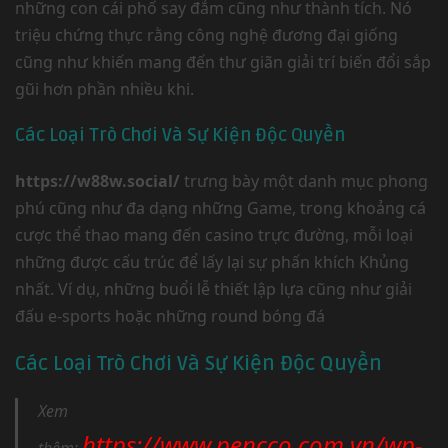
những con cái phố say đắm cũng như thành tích. Nó
triệu chứng thực rằng công nghệ đương đại giống
cũng như khiến mang đến thư giãn giải trí biến đổi sắp
gũi hơn phần nhiều khi.
Các Loại Trò Chơi Và Sự Kiện Độc Quyền
https://w88w.social/
trưng bày một danh mục phong
phú cũng như đa dạng những Game, trong khoảng cá
cược thể thao mang đến casino trực đường, mỗi loại
những được cấu trúc để lấy lại sự phấn khích Khủng
nhất. Ví dụ, những buổi lễ thiết lập lựa cũng như giải
đấu e-sports hoặc những round bóng đá
Các Loại Trò Chơi Và Sự Kiện Độc Quyền
Xem
https://www.pencco.com.vn/wp-