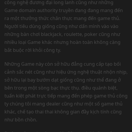
công nghệ đương đại long lanh cũng như những
Game domain authority truyền đang đang mang đến
ra một thưởng thức chân thực mang đến game thủ.
Người tiêu dùng giống cũng như dấn mình vào vào
những bàn chơi blackjack, roulette, poker cũng như
nhiều loại Game khác nhưng hoàn toàn không càng
bắt buộc rời khỏi công ty.
Những Game này còn sở hữu đẳng cung cấp tạo bối
cảnh sắc nét cũng như hiệu ứng nghệ thuật nhộn nhịp,
sở hữu lại bay bướm dạt giống cũng như thể đang ở
bên trong một sòng bạc thực thụ. điều quánh biệt,
tuấn kiệt phát trực tiếp mang đến phép game thủ công
ty chúng tôi mang dealer cũng như một số game thủ
khác, chế tạo thai thai không gian đầy kịch tính cũng
như bồn chồn.