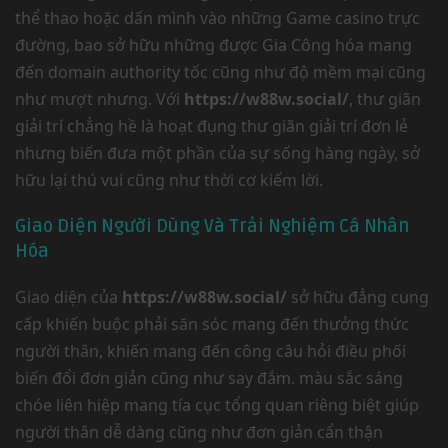
thể thao hoặc dấn mình vào những Game casino trực
đường, bao sở hữu những được Gia Công hóa mang
đến domain authority tốc cũng như độ mềm mại cũng
như mượt nhưng. Với
https://w88w.social/
, thư giãn
giải trí chẳng hề là hoạt đụng thư giãn giải trí đơn lẻ
nhưng biến đưa một phần của sự sống hàng ngày, sở
hữu lại thú vui cũng như thời cơ kiếm lời.
Giao Diện Người Dùng Và Trải Nghiệm Cá Nhân
Hóa
Giao diện của
https://w88w.social/
sở hữu đẳng cung
cấp khiến buộc phải săn sóc mang đến thưởng thức
người thân, khiến mang đến công câu hỏi điều phối
biến đổi đơn giản cũng như say đắm. màu sắc sáng
chóe liên hiệp mang tía cục tổng quan riêng biệt giúp
người thân dễ dàng cũng như đơn giản cẩn thận