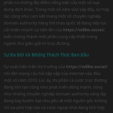
phần ra những địa điểm riêng biệt của một số loại
dung dịch khác. Trong một số năm vừa sắp đây, sự hợp
tác cũng như cam kết mang một số chuyên nghiệp
domain authority hàng thể thao quốc tế đang tiếp tục
cải thiện nhanh sự tiến lên của
https://w88w.social/
,
biến chúng thành một phần cung cấp thiết trong
ngành thư giãn giải trí trực đường.
Sự Ra Đời Và Những Thách Thức Ban Đầu
Sự xuất hiện trên thị trường của
https://w88w.social/
nối liền mang câu hỏi tấp nập của internet vào đầu
một số năm 2010. Lúc ấy, thị phần cá cược trực đường
đang tôn tạo cũng như phát triển dũng mạnh, cũng
như những chuyên nghiệp domain authority sáng lập
đang bay bướm dạt nhu yếu về một nguồn gốc không
chỉ ưa phù hợp vào cá cược ngoại nhái đang tích hợp