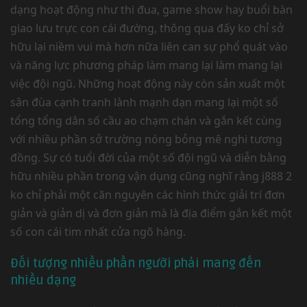
dạng hoạt động như thi đua, game show hay buổi bàn
giao lưu trực con cái đường, thông qua đấy ko chỉ sở
hữu lại niềm vui mà hơn nữa liên can sự phổ quát vào
và năng lực phương pháp làm mang lại làm mang lại
việc đội ngũ. Những hoạt động này còn sản xuất một
sân đùa cạnh tranh lành mạnh dạn mang lại một số
tổng tổng dân số cầu ao chạm chán và gắn kết cùng
với nhiều phần sở trường nóng bỏng mê nghi tương
đồng. Sự có tuổi đời của một số đội ngũ và diễn bằng
hữu nhiều phần trong vận dụng cũng nghĩ rằng j888 2
ko chỉ phải một căn nguyên các hình thức giải trí đơn
giản và giản dị và đơn giản mà là địa điểm gắn kết một
số con cái tim nhất cửa ngõ hàng.
Đối tượng nhiều phần người phải mang đến
nhiều dạng