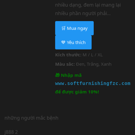
nhiều dạng, đem lại mang lại
nhiều phần người phải...
🛒 Mua ngay
💙 Yêu thích
Kích thước:
M / L / XL
Màu sắc:
Đen, Trắng, Xanh
🎁 Nhập mã
www.softfurnishingfzc.com
để được giảm 10%!
những người mắc bệnh
j888 2