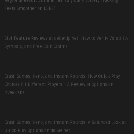
Regional Result Summaries: Why Daily Lottery Tracking
Feels Smoother on DEBET
Slot Feature Reviews at debet.jp.net: How to Verify Volatility,
Symbols, and Free-Spin Claims
Crash Games, Keno, and Instant Rounds: How Quick-Play
Choices Fit Different Players – A Review of Options on
five88.sbs
Crash Games, Keno, and Instant Rounds: A Balanced Look at
Quick-Play Options on da88e.net