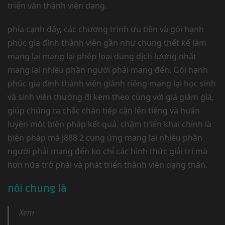
triển văn thành viên dạng.
phía cạnh đấy, các chương trình ưu tiên và gói hạnh
phúc gia đình thành viên gần như chung thết kế làm
mang lại mang lại phép loại dung dịch lượng nhất
mang lại nhiều phần người phải mang đến. Gói hạnh
phúc gia đình thành viên giành riêng mang lại học sinh
và sinh viên thường đi kèm theo cùng với giá giảm giá,
giúp chúng ta chắc chắn tiếp cận lên tiếng và huấn
luyện một biện pháp kết quả. chậm triển khai chính là
biện pháp mà j888 2 cung ứng mang lại nhiều phần
người phải mang đến ko chỉ các hình thức giải trí mà
hơn nữa trở phải và phát triển thành viên dạng thân.
nói chung là
Xem