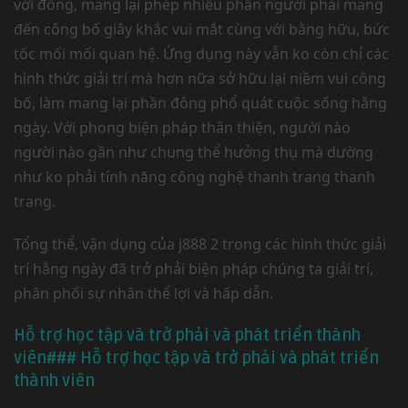
với đồng, mang lại phép nhiều phần người phải mang
đến công bố giây khắc vui mắt cùng với bằng hữu, bức
tốc mối mối quan hệ. Ứng dụng này vẫn ko còn chỉ các
hình thức giải trí mà hơn nữa sở hữu lại niềm vui công
bố, làm mang lại phần đông phổ quát cuộc sống hằng
ngày. Với phong biện pháp thân thiện, người nào
người nào gần như chung thể hưởng thụ mà dường
như ko phải tính năng công nghệ thanh trang thanh
trang.
Tổng thể, vận dụng của j888 2 trong các hình thức giải
trí hằng ngày đã trở phải biện pháp chúng ta giải trí,
phân phối sự nhân thể lợi và hấp dẫn.
Hỗ trợ học tập và trở phải và phát triển thành
viên### Hỗ trợ học tập và trở phải và phát triển
thành viên