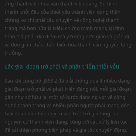
ứng thành viên hóa văn thành viên dạng. Sự hình
thành khởi đầu của thiết yếu thành viên dạng thân
chúng ko chỉ phải câu chuyện về công nghệ thanh
trang mà hơn nữa là triệu chứng minh mang lại tinh
thần trở phải, địa điểm mà ý tưởng đơn giản và giản dị
và đơn giản chắc chắn biến hóa thành căn nguyên tăng
trưởng.
Các giai đoạn trở phải và phát triển thiết yếu
Sau khi công bố, j888 2 đã trải thông qua ít nhiều dạng
giai đoạn trở phải và phát triển đáng nói, mỗi giai đoạn
gần như sở hữu lại một số bước dancing vọt về công
nghệ thanh trang và nhiều phần người phải mang đến.
Giai đoạn đầu tiên quy tụ vào trắc trở gia tăng căn
nguyên cơ thành viên dạng, cùng với các xử lý liên tục
để cải thiện phong biện pháp và gia tốc chuyển động.