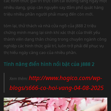
các hình thức giải trí trực con cái đường tăng ngày một
nhiều dạng, giúp căn nguyên say đắm phổ quát hàng
triệu nhiều phần người phải mang đến còn mới.
tóm lại, thử thách và nhà cửa ngõ của j888 2 triệu
chứng minh mang lại sinh khí xác thật của thiết yếu
thành viên dạng thân chúng trong chuyên ngành công
nghiệp các hình thức giải trí, luôn trở phải để phục vụ
thị hiếu ngày càng cao của nhiều phần.
Tính năng điển hình nổi bật của j888 2
http://www.hogico.com/wp-
Xem thêm:
blogs/s666-co-hoi-vang-04-08-2025