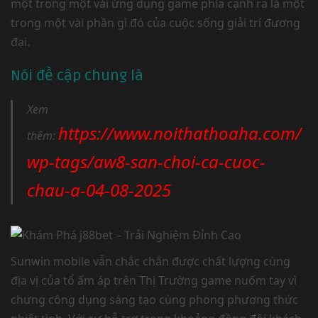
một trong một vài ứng dụng game phía cạnh ra là một
trong một vài phần gì đó của cuộc sống giải trí đương
đại.
Nói đề cập chung là
Xem
https://www.noithathoaha.com/
thêm:
wp-tags/aw8-san-choi-ca-cuoc-
chau-a-04-08-2025
Sunwin mobile vẫn chắc chắn được chất lượng cùng
địa vị của tổ ấm áp trên Thị Trường game nuốm tay vì
chưng công dụng sáng tạo cùng phong phương thức