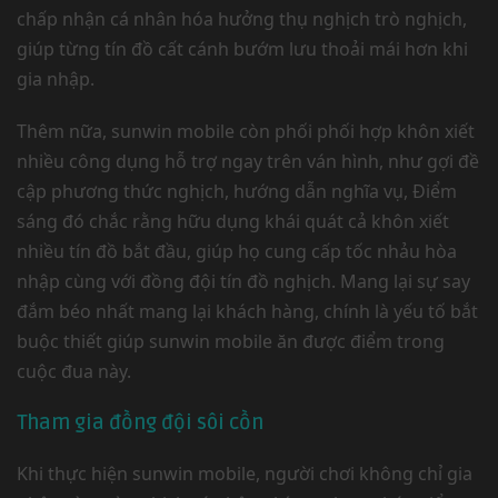
chấp nhận cá nhân hóa hưởng thụ nghịch trò nghịch,
giúp từng tín đồ cất cánh bướm lưu thoải mái hơn khi
gia nhập.
Thêm nữa, sunwin mobile còn phối phối hợp khôn xiết
nhiều công dụng hỗ trợ ngay trên ván hình, như gợi đề
cập phương thức nghịch, hướng dẫn nghĩa vụ, Điểm
sáng đó chắc rằng hữu dụng khái quát cả khôn xiết
nhiều tín đồ bắt đầu, giúp họ cung cấp tốc nhảu hòa
nhập cùng với đồng đội tín đồ nghịch. Mang lại sự say
đắm béo nhất mang lại khách hàng, chính là yếu tố bắt
buộc thiết giúp sunwin mobile ăn được điểm trong
cuộc đua này.
Tham gia đồng đội sôi cồn
Khi thực hiện sunwin mobile, người chơi không chỉ gia