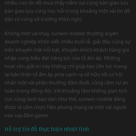
nhiều con tín đồ mua thấy niềm vui cùng bàn giao lưu
bàn giao lưu cùng học hỏi trong khoảng một vài tín đồ
dân có cùng sở trường thích nghi.
Không một vài thay, sunwin mobile thường xuyên
doanh nghiệp khôn xiết nhiều buổi lễ, giải đấu cùng sự
kiện khuyến mãi nổi bật, khuyến khích khách hàng gia
nhập cùng biểu đạt năng lực của tổ ấm áp. Những
hoạt cồn giải trí này không chỉ giúp tạo cồn lực mang
lại bản thân tổ ấm áp phía cạnh ra sở hữu tới cơ hội
nhận một vài phần thưởng đắm đuối, củng cầm sự an
toàn trong đồng đội. Với khoảng tầm không gian tích
cực cùng lành bạo dạn như thế, sunwin mobile đáng
được là sắm chọn Tiên phong mang lại một vài người
nào say đắm game.
Hỗ trợ tín đồ thực hiện nhiệt tình