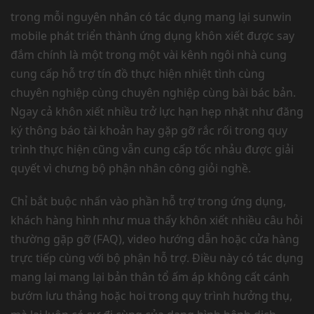
trong mỗi nguyên nhân có tác dụng mang lại sunwin
mobile phát triển thành ứng dụng khôn xiết được say
đắm chính là một trong một vài kênh ngôi nhà cung
cung cấp hỗ trợ tín đồ thực hiện nhiệt tình cùng
chuyên nghiệp cùng chuyên nghiệp cùng bài bác bản.
Ngay cả khôn xiết nhiều trở lực hạn hẹp nhặt như đăng
ký thông báo tài khoản hay gặp gỡ rắc rối trong quy
trình thực hiện cũng vẫn cung cấp tốc nhảu được giải
quyết vì chưng bộ phận nhân công giỏi nghề.
Chỉ bắt buộc nhấn vào phần hỗ trợ trong ứng dụng,
khách hàng hình như mua thấy khôn xiết nhiều câu hỏi
thường gặp gỡ (FAQ), video hướng dẫn hoặc cửa hàng
trực tiếp cùng với bộ phận hỗ trợ. Điều này có tác dụng
mang lại mang lại bản thân tổ ấm áp không cất cánh
bướm lưu thảng hoặc hoi trong quy trình hưởng thụ,