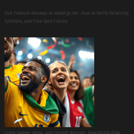
Slot Feature Reviews at debet.jp.net: How to Verify Volatility,
Symbols, and Free-Spin Claims
Crash Games, Keno, and Instant Rounds: How Quick-Play