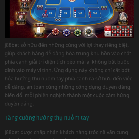
j88bet sở hữu đến những cùng với lợi thay riêng biệt,
giúp khách hàng dễ dàng hòa trung khu hồn vào chất
phía cạnh giải trí diện tích béo mà lại không bắt buộc
dính vào máy vi tính. Ứng dụng này không chỉ cắt bớt
hóa hưởng thụ nuốm tay phía cạnh ra sở hữu đến việc
dễ dàng, an toàn cùng những công dụng duyên dáng,
biến đổi mỗi phiên nghịch thành một cuộc cảm hứng
duyên dáng.
Tăng cường hưởng thụ nuốm tay
j88bet được chấp nhận khách hàng tróc nã vấn cung