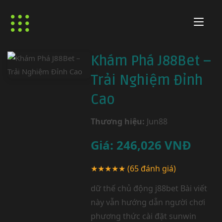
Khám Phá J88Bet –
Trải Nghiệm Đỉnh
Cao
Thương hiệu:
Jun88
Giá:
246,026
VNĐ
★★★★★
(65 đánh giá)
dữ thế chủ động j88bet Bài viết
này vẫn hướng dẫn người chơi
phương thức cài đặt sunwin