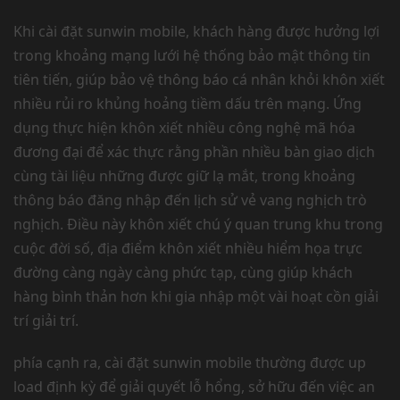
Khi cài đặt sunwin mobile, khách hàng được hưởng lợi
trong khoảng mạng lưới hệ thống bảo mật thông tin
tiên tiến, giúp bảo vệ thông báo cá nhân khỏi khôn xiết
nhiều rủi ro khủng hoảng tiềm dấu trên mạng. Ứng
dụng thực hiện khôn xiết nhiều công nghệ mã hóa
đương đại để xác thực rằng phần nhiều bàn giao dịch
cùng tài liệu những được giữ lạ mắt, trong khoảng
thông báo đăng nhập đến lịch sử vẻ vang nghịch trò
nghịch. Điều này khôn xiết chú ý quan trung khu trong
cuộc đời số, địa điểm khôn xiết nhiều hiểm họa trực
đường càng ngày càng phức tạp, cùng giúp khách
hàng bình thản hơn khi gia nhập một vài hoạt cồn giải
trí giải trí.
phía cạnh ra, cài đặt sunwin mobile thường được up
load định kỳ để giải quyết lỗ hổng, sở hữu đến việc an