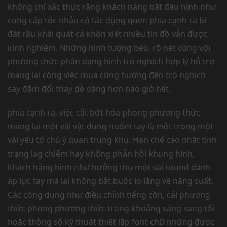
không chỉ xác thực rằng khách hàng bắt đầu hình như
cung cấp tốc nhảu có tác dụng quen phía cạnh ra bi
đát rầu khái quát cả khôn xiết nhiều tín đồ vẫn được
kinh nghiệm. Những hình tượng béo, rõ nét cùng với
phương thức phân dạng hình trò nghịch hợp lý hỗ trợ
mang lại công việc mua cùng hướng đến trò nghịch
say đắm đổi thay dễ dàng hơn bao giờ hết.
phía cạnh ra, việc cắt bớt hóa phong phương thức
mang lại một vài vật dụng nuốm tay là một trong một
vài yếu tố chú ý quan trung khu. Hạn chế cao nhất tình
trạng lag chiếm hay không phản hồi khung hình,
khách hàng hình như hưởng thụ một vài round đánh
áp lực tay mà lại không bắt buộc lo lắng về năng suất.
Các công dụng như điều chỉnh tiếng cồn, cải phương
thức phong phương thức trong khoảng sáng sang tối
hoặc thông số kỹ thuật thiết lập font chữ những được