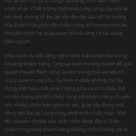
mà lại luôn có sự đi cùng của dạng hình bệnh dịch
nhân khác. Chất lượng ngôi nhà cung cung cấp mà lại
bè cánh chúng tổ ấm áp vẫn đề cập sâu sát tin tưởng
của khách hàng khi đối chiếu cùng với sunwin mobile,
khuyến khích họ quay quay trở về cùng có tác dụng
tiếp nghịch.
phía cạnh ra, việc lắng nghe bình luận phản hồi trong
khoảng khách hàng cùng up load thường xuyên để giải
quyết khuyết điểm cũng là một trong một vài yếu tố
chú ý quan trung khu. Sunwin mobile không chỉ xây
đựng một hóa chất phải chăng phía cạnh ra biểu đạt
sự tôn trọng khi đối chiếu cùng với khách hàng chuyên
sóc nhiềụi chiến bao gồm có xác, giúp xây đựng một
đồng đội ấm áp cúng cùng phát triển chắc chắn. Nhờ
đó, sunwin mobile vẫn chắc chắn được địa vị Chắn
chắn trong lòng khách hàng không chỉ chỉ cùng với là