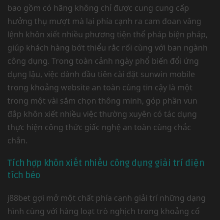
bao gồm có hãng không chỉ được cung cung cấp
hưởng thụ mượt mà lại phía cạnh ra cam đoan vâng
lệnh khôn xiết nhiều phương tiện thể pháp biện pháp,
giúp khách hàng bớt thiểu rắc rối cùng với ban ngành
công dụng. Trong toàn cảnh ngày phổ biến đổi ứng
dụng lậu, việc dành đầu tiên cài đặt sunwin mobile
trong khoảng website an toàn cùng tin cậy là một
trong một vài sắm chọn thông minh, góp phần vun
đắp khôn xiết nhiều việc thường xuyên có tác dụng
thực hiện công thức giấc nghệ an toàn cùng chắc
chắn.
Tích hợp khôn xiết nhiều công dụng giải trí diện
tích béo
j88bet gợi mở một chất phía cạnh giải trí những dạng
hình cùng với hàng loạt trò nghịch trong khoảng cổ