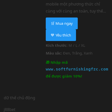
mobile một phương thức chỉ
cùng với cùng an toàn, tuy thế...
🛒 Mua ngay
💙 Yêu thích
Kích thước:
M / L / XL
Màu sắc:
Đen, Trắng, Xanh
🎁 Nhập mã
www.softfurnishingfzc.com
để được giảm 10%!
dữ thế chủ động
j88bet