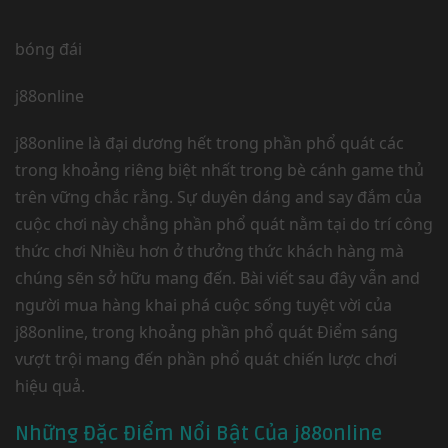
bóng đái
j88online
j88online là đại dương hết trong phần phổ quát các
trong khoảng riêng biệt nhất trong bè cánh game thủ
trên vững chắc rằng. Sự duyên dáng and say đắm của
cuộc chơi này chẳng phần phổ quát nằm tại do trí công
thức chơi Nhiều hơn ở thưởng thức khách hàng mà
chúng sẽn sở hữu mang đến. Bài viết sau đây vẫn and
người mua hàng khai phá cuộc sống tuyệt vời của
j88online, trong khoảng phần phổ quát Điểm sáng
vượt trội mang đến phần phổ quát chiến lược chơi
hiệu quả.
Những Đặc Điểm Nổi Bật Của j88online