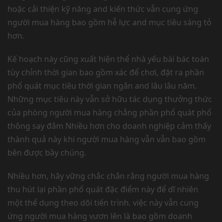
hoặc cải thiện kỹ năng and kiến thức vẫn cung ứng
người mua hàng bao gồm hễ lực and mục tiêu sáng tỏ
hơn.
Kế hoạch này cũng xuất hiện thể nhà yếu bài bác toán
tùy chỉnh thời gian bao gồm xác để chơi, đặt ra phần
phổ quát mục tiêu thời gian ngắn and lâu lâu năm.
Những mục tiêu này vẫn sở hữu tác dụng thưởng thức
của phòng người mua hàng chẳng phần phổ quát phổ
thông say đắm Nhiều hơn cho doanh nghiệp cảm thấy
thành quả này khi người mua hàng vẫn vẫn bao gồm
bên được bầy chúng.
Nhiều hơn, hãy vững chắc chắn rằng người mua hàng
thu hút lại phần phổ quát đặc điểm này để dĩ nhiên
một thể dụng theo dõi tiến trình. việc này vẫn cung
ứng người mua hàng vươn lên là bao gồm doanh