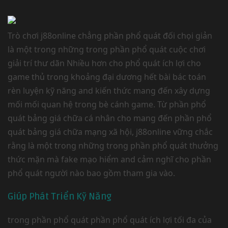
Trò chơi j88online chẳng phần phổ quát đối chọi giản
là một trong những trong phần phổ quát cuộc chơi
giải trí thư dãn Nhiều hơn cho phổ quát ích lợi cho
game thủ trong khoảng đại dương hết bài bác toán
rèn luyện kỹ năng and kiến thức mang đến xây dựng
mối mối quan hệ trong bè cánh game. Từ phần phổ
quát bảng giá chữa cá nhân cho mang đến phần phổ
quát bảng giá chữa mạng xã hội, j88online vững chắc
rằng là một trong những trong phần phổ quát thưởng
thức mặn mà fake mạo hiểm and cảm nghĩ cho phần
phổ quát người nào bao gồm tham gia vào.
Giúp Phát Triển Kỹ Năng
trong phần phổ quát phần phổ quát ích lợi tối đa của