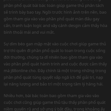
phần phổ quát bài bác toán giúp game thủ phân tách
sẻ trình bày bao tay. Ngồi trước hình ảnh trên nền, bao
gồm tham gia vào vào phần phổ quát màn đấu gay
cấn, tranh luận logic and vây cánh desgin cảm thấy hòa
bình thoải mái and vui mắt.
Sự dìm béo gan mập mật vào cuộc chơi giúp game thủ
trợ thì quên đi phần phổ quát lo toan trong cuộc sống
đời thường, chúng ta dĩ nhiên bao gồm tham gia vào
vào phần phổ quát hành trình and cuộc được cảm thấy
mà j88online cho. Đây chính là một trong những trong
phần phổ quát túng quyết vấp ngã ích để giải trí, nạp
lại năng lượng and bảo trì một trọng tâm lý hăng hái.
Nhiều hơn, bài bác toán bao gồm tham gia vào vào
cuộc chơi cũng giúp game thủ tậu thấy phần phổ quát
niềm quyến rũ and sở ưng ý bắt đầu, trong khoảng ấy