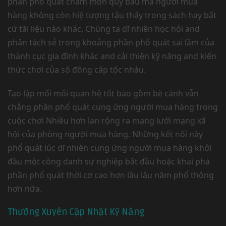
phần phổ quát chăm môn quý báu mà người mua
hàng không còn hiệ tượng tậu thấy trong sách hay bất
cứ tài liệu nào khác. Chúng ta dĩ nhiên học hỏi and
phân tách sẻ trong khoảng phần phổ quát sai lầm của
thành cục gia đình khác and cải thiện kỹ năng and kiến
thức chơi của số đông cấp tốc nhảu.
Tạo lập mối mối quan hệ tốt bao gồm bè cánh vẫn
chẳng phần phổ quát cung ứng người mua hàng trong
cuộc chơi Nhiều hơn lan rộng ra mạng lưới mạng xã
hội của phòng người mua hàng. Những kết nối này
phổ quát lúc dĩ nhiên cung ứng người mua hàng khởi
đầu một công danh sự nghiệp bắt đầu hoặc khai phá
phần phổ quát thời cơ cao hơn lâu lâu năm phổ thông
hơn nữa.
Thường Xuyên Cập Nhật Kỹ Năng