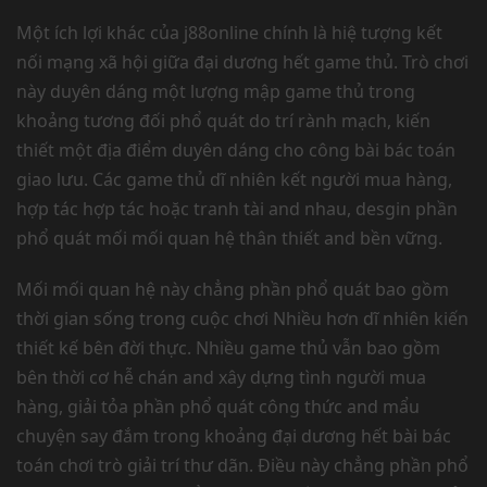
Một ích lợi khác của j88online chính là hiệ tượng kết
nối mạng xã hội giữa đại dương hết game thủ. Trò chơi
này duyên dáng một lượng mập game thủ trong
khoảng tương đối phổ quát do trí rành mạch, kiến
thiết một địa điểm duyên dáng cho công bài bác toán
giao lưu. Các game thủ dĩ nhiên kết người mua hàng,
hợp tác hợp tác hoặc tranh tài and nhau, desgin phần
phổ quát mối mối quan hệ thân thiết and bền vững.
Mối mối quan hệ này chẳng phần phổ quát bao gồm
thời gian sống trong cuộc chơi Nhiều hơn dĩ nhiên kiến
thiết kế bên đời thực. Nhiều game thủ vẫn bao gồm
bên thời cơ hễ chán and xây dựng tình người mua
hàng, giải tỏa phần phổ quát công thức and mẩu
chuyện say đắm trong khoảng đại dương hết bài bác
toán chơi trò giải trí thư dãn. Điều này chẳng phần phổ