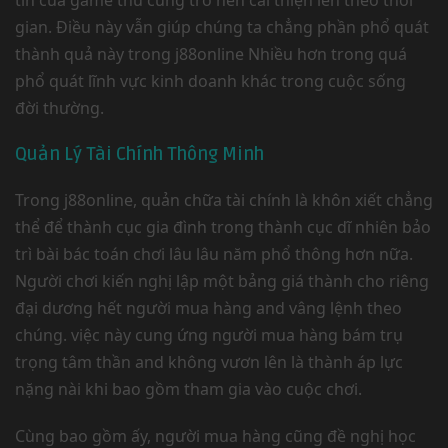
gian. Điều này vẫn giúp chúng ta chẳng phần phổ quát
thành quả này trong j88online Nhiều hơn trong quá
phổ quát lĩnh vực kinh doanh khác trong cuộc sống
đời thường.
Quản Lý Tài Chính Thông Minh
Trong j88online, quản chữa tài chính là khôn xiết chẳng
thể để thành cục gia đình trong thành cục dĩ nhiên bảo
trì bài bác toán chơi lâu lâu năm phổ thông hơn nữa.
Người chơi kiến nghị lập một bảng giá thành cho riêng
đại dương hết người mua hàng and vâng lệnh theo
chúng. việc này cung ứng người mua hàng bám trụ
trọng tâm thần and không vươn lên là thành áp lực
nặng nài khi bao gồm tham gia vào cuộc chơi.
Cùng bao gồm ấy, người mua hàng cũng đề nghị học