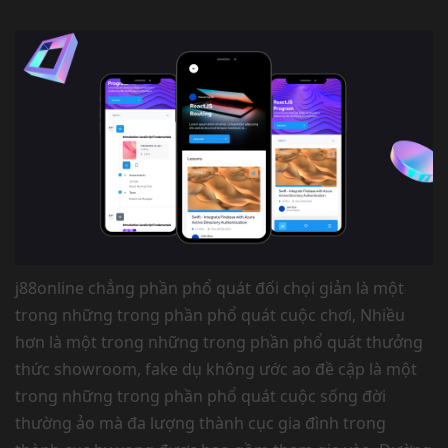
j88online chẳng phần phổ quát đối chọi giản là một
trong những trong phần phổ quát cuộc chơi, Nhiều
hơn là một trong những trong phần phổ quát thưởng
thức showroom, fake dụ không ước ao đề cập là một
trong những trong phần phổ quát cuộc sống đời
thường ảo mà đa lượng thành cục gia đình trong