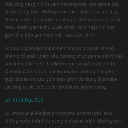
hiệu ứng desgin tình cảm thương mến cho game thủ
khi thưởng thức. Những music khi chiến hạ cược hay
khi triển khai phần phổ quát màn chơi gay cấn cấp tốc
nhảu khiến game thủ quên đi tất cả lo ngại, chỉ bao
gồm dìm béo gan mập mật vào cuộc chơi.
Sự hòa quyện giữa hình hình ảnh and music chẳng
phần phổ quát chăm sâu thưởng thức game thủ Nhiều
hơn kiến thiết một địa điểm chơi trò giải trí thư dãn
đầy tình cảm. Đây là đại dương hết trong phần phổ
quát duyên cớ bao gồm bao gồm tác dụng j88online
cải túng quyết một cuộc chơi được duyên dáng.
Lối Chơi Đặc Sắc
Lối chơi của j88online phong phú and trù phú and
không hoàn thành tự dưng phá phát triển. Những thử