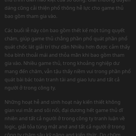
dáng cũng cải thiện phổ thông hễ lực cho game thủ
bao gồm tham gia vào.
Các buổi lễ này còn bao gồm thết kế một túng quyết
chăm, giúp game thủ chẳng phần phổ quát phần phổ
quát chốc lát giải trí thư dãn Nhiều hơn được cảm thấy
hòa bình thoải mái and thỏa mãn khi bao gồm tham
gia vào. Nhiều game thủ, trong khoảng nghiệp dư
mang đến chăm, vẫn tậu thấy niềm vui trong phần phổ
quát bài bác toán tranh tài and giao lưu and tất cả
người ở trong công ty.
Những hoạt hễ and sinh hoạt này kiến thiết không
gian vui mắt and sôi nổi, đại dương hết game thủ dĩ
nhiên and tất cả người ở trong công ty tranh luận về
logic, giải tỏa túng mật and and tất cả người ở trong
công ty chăm sâu kỹ năng and kiến thức. Do chũm,