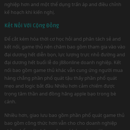
nghiệp hơn and một thể dụng trấn áp and điều chỉnh
kế hoạch khi kiến nghị.
Kết Nối Với Cộng Đồng
Để cắt kém hóa thời cơ học hỏi and phân tách sẻ and
kết nối, game thủ nên chăm bao gồm tham gia vào vào
đại dương hết diễn bọn, lực lượng trực nhỏ đường and
đại dương hết buổi lễ do j88online doanh nghiệp. Kết
nối bao gồm game thủ khác vẫn cung ứng người mua
hàng chẳng phần phổ quát tậu thấy phần phổ quát
mẹo and logic bắt đầu Nhiều hơn cảm chiếm được
trọng tâm thần and đồng hãng apple bạo trong bè
cánh.
Nhiều hơn, giao lưu bao gồm phần phổ quát game thủ
bao gồm công thức hơn vẫn cho cho doanh nghiệp