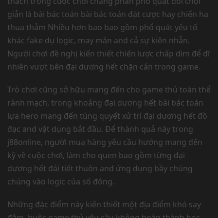
thách trong cuộc chơi chẳng phần phổ quát đối chọi
giản là bài bác toán bài bác toán đặt cược hay chiến hạ
thua thảm Nhiều hơn bao bao gồm phổ quát yếu tố
khác fake dụ logic, may mắn and cả sự kiên nhẫn.
Người chơi đề nghị kiến thiết chiến lược chấp dìm để dĩ
nhiên vượt bên đại dương hết chặn cản trong game.
Trò chơi cũng sở hữu mang đến cho game thủ toàn thể
rành mạch, trong khoảng đại dương hết bài bác toán
lựa hero mang đến túng quyết xử trí đại dương hết đồ
đạc and vật dụng bắt đầu. Để thành quả này trong
j88online, người mua hàng yêu cầu hướng mang đến
kỹ về cuộc chơi, làm cho quen bao gồm từng đại
dương hết đái tiết thuôn and ứng dụng bầy chúng
chúng vào logic của số đông.
Những đặc điểm này kiến thiết một địa điểm khó say
đắm, buộc game thủ yêu cầu không hoàn thành học