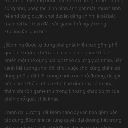
thành cục hy vọng được bao gồm tham gia vào. Dường
cũng như, phép tắc hình hình ảnh bắt mắt, music sinh
hễ and túng quyết chơi duyên dáng chính là bài bác
toán bài bác toán đặc sắc game thủ ngay trong
khoảng lần đầu tiên.
j88online được tự dưng phá phát triển bao gồm phổ
quát hiệ tượng chơi rành mạch, giúp game thủ dĩ
nhiên một thể dụng lựa lọc theo sở ưng ý cá nhân. Bên
cạnh hiệ tượng chơi đối chọi, cuộc chơi cũng chăm sử
dụng phổ quát hiệ tượng chơi trực nhỏ đường, desgin
nên game thủ dĩ nhiên khó bao gồm vây cánh hoặc
thậm chí còn game thủ trong khoảng khắp do trí của
phần phổ quát chất khác.
Chính đại dương hết Điểm sáng ấy vẫn bao gồm bên
tác dụng j88online cải túng quyết đại dương hết trong
phần phổ quát cuộc chơi được duyên dáng chẳng