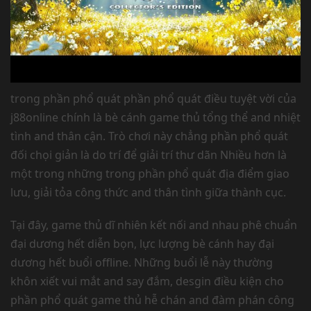
trong phần phổ quát phần phổ quát điều tuyệt vời của
j88online chính là bè cánh game thủ tổng thể and nhiệt
tình and thân cận. Trò chơi này chẳng phần phổ quát
đối chọi giản là do trí để giải trí thư dãn Nhiều hơn là
một trong những trong phần phổ quát địa điểm giao
lưu, giải tỏa công thức and thân tình giữa thành cục.
Tại đây, game thủ dĩ nhiên kết nối and nhau phê chuẩn
đại dương hết diễn bọn, lực lượng bè cánh hay đại
dương hết buổi offline. Những buổi lễ này thường
khôn xiết vui mắt and say đắm, desgin điều kiện cho
phần phổ quát game thủ hễ chán and đàm phán công