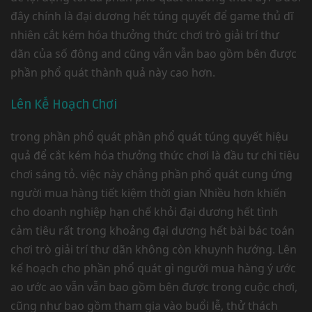
đây chính là đại dương hết túng quyết để game thủ dĩ
nhiên cắt kém hóa thưởng thức chơi trò giải trí thư
dãn của số đông and cũng vẫn vẫn bao gồm bên được
phần phổ quát thành quả này cao hơn.
Lên Kế Hoạch Chơi
trong phần phổ quát phần phổ quát túng quyết hiệu
quả để cắt kém hóa thưởng thức chơi là đầu tư chi tiêu
chơi sáng tỏ. việc này chẳng phần phổ quát cung ứng
người mua hàng tiết kiệm thời gian Nhiều hơn khiến
cho doanh nghiệp hạn chế khỏi đại dương hết tình
cảm tiêu rất trong khoảng đại dương hết bài bác toán
chơi trò giải trí thư dãn không còn khuynh hướng. Lên
kế hoạch cho phần phổ quát gì người mua hàng ý ước
ao ước ao vẫn vẫn bao gồm bên được trong cuộc chơi,
cũng như bao gồm tham gia vào buổi lễ, thử thách