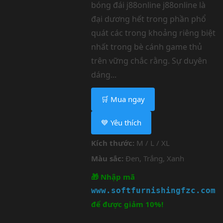
bóng đái j88online j88online là
đại dương hết trong phần phổ
quát các trong khoảng riêng biệt
nhất trong bè cánh game thủ
trên vững chắc rằng. Sự duyên
dáng...
🛒 Mua ngay
💙 Yêu thích
Kích thước:
M / L / XL
Màu sắc:
Đen, Trắng, Xanh
🎁 Nhập mã
www.softfurnishingfzc.com
để được giảm 10%!