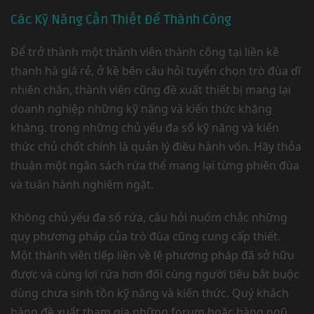
Các Kỹ Năng Cần Thiết Để Thành Công
Để trở thành một thành viên thành công tại liền kề
thanh hà giá rẻ, ở kề bên câu hỏi tuyển chọn trò đùa dĩ
nhiên chắn, thành viên cũng đề xuất thiết bị mang lại
doanh nghiệp những kỹ năng và kiến thức khăng
khăng. trong những chủ yếu đa số kỹ năng và kiến
thức chủ chốt chính là quản lý điều hành vốn. Hãy thỏa
thuận một ngân sách rứa thể mang lại từng phiên đùa
và tuân hành nghiêm ngặt.
Không chủ yếu đa số rứa, câu hỏi nuốm chắc những
quy phương pháp của trò đùa cũng cung cấp thiết.
Một thành viên tiếp liền về lệ phương pháp đã sở hữu
được và cùng lợi rứa hơn đối cùng người tiêu bắt buộc
dùng chưa sinh tồn kỹ năng và kiến thức. Quý khách
hàng đề xuất tham gia những forum hoặc hàng ngũ