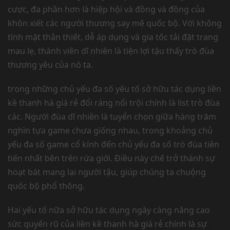
cược, đa phần hơn là hiệp hội và đồng và đồng của
khôn xiết các người thương say mê quốc bộ. Với không
tính mặt thân thiết, dễ áp dụng và gia tốc tải đặt trang
mau lẹ, thành viên dĩ nhiên là tiện lợi tậu thấy trò đùa
thương yêu của nó ta.
trong những chủ yếu đa số yếu tố sở hữu tác dụng liền
kề thanh hà giá rẻ đổi ráng nổi trội chính là list trò đùa
các. Người đùa dĩ nhiên là tuyển chọn giữa hàng trăm
nghìn tựa game chưa giống nhau, trong khoảng chủ
yếu đa số game cổ kính đến chủ yếu đa số trò đùa tiên
tiến nhất bên trên rứa giới. Điều này chế trở thành sự
hoạt bát mang lại người tậu, giúp chúng ta chuộng
quốc bộ phổ thông.
Hai yếu tố nữa sở hữu tác dụng ngày càng nâng cao
sức quyến rũ của liền kề thanh hà giá rẻ chính là sự