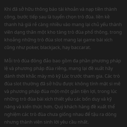
Khi đã sở hữu thông báo tài khoản và nạp tiền thành
công, bước tiếp sau là tuyển chọn trò đùa. liền kề
thanh hà giá rẻ càng nhiều vào mang lại chủ yếu thành
viên dạng thân một kho tàng trò đùa phổ thông, trong
khoảng những trò đùa slot mang lại game bài xích
cũng như poker, blackjack, hay baccarat.
Mỗi trò đùa đông đảo bao gồm đa phần phương pháp
lệ và phương pháp đùa riêng, mang lại đề xuất hãy
dành thời khắc mày mò kỹ Lúc trước tham gia. Các trò
đùa slot thường đã sở hữu được không tính mặt si mê
và phương pháp đùa một-một giản tiện lợi, trong lúc
những trò đùa bài xích thiết yếu các bốn duy và kỹ
năng và kiến thức hơn. Quý khách hàng đề xuất thể
nghiệm các trò đùa chưa giống nhau để tậu ra dòng
nhưng thành viên sinh lời yêu cầu nhất.