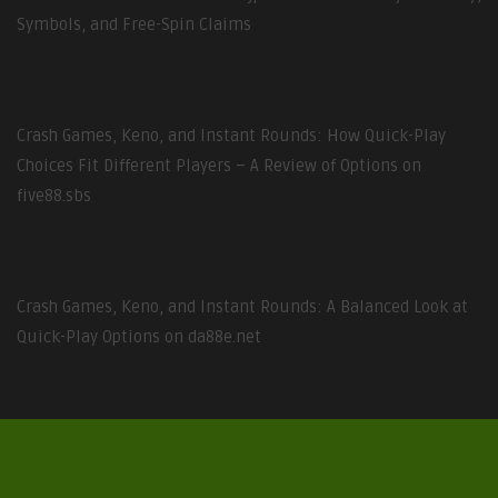
Symbols, and Free-Spin Claims
Crash Games, Keno, and Instant Rounds: How Quick-Play
Choices Fit Different Players – A Review of Options on
five88.sbs
Crash Games, Keno, and Instant Rounds: A Balanced Look at
Quick-Play Options on da88e.net