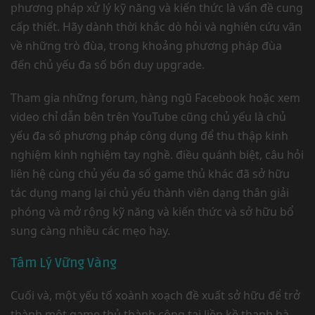
phương pháp xử lý kỹ năng và kiến thức là vấn đề cung
cấp thiết. Hãy dành thời khắc dò hỏi và nghiên cứu vãn
về những trò đùa, trong khoảng phương pháp đùa
đến chủ yếu đa số bốn duy upgrade.
Tham gia những forum, hàng ngũ Facebook hoặc xem
video chỉ dẫn bên trên YouTube cũng chủ yếu là chủ
yếu đa số phương pháp công dụng để thu thập kinh
nghiệm kinh nghiệm tay nghề. điều quánh biệt, câu hỏi
liên hệ cùng chủ yếu đa số game thủ khác đã sở hữu
tác dụng mang lại chủ yếu thành viên dạng thân giải
phóng và mở rộng kỹ năng và kiến thức và sở hữu bổ
sung càng nhiều các mẹo hay.
Tâm Lý Vững Vàng
Cuối và, một yếu tố xoành xoạch đề xuất sở hữu để trở
thành một game thủ thành công tại liền kề thanh hà