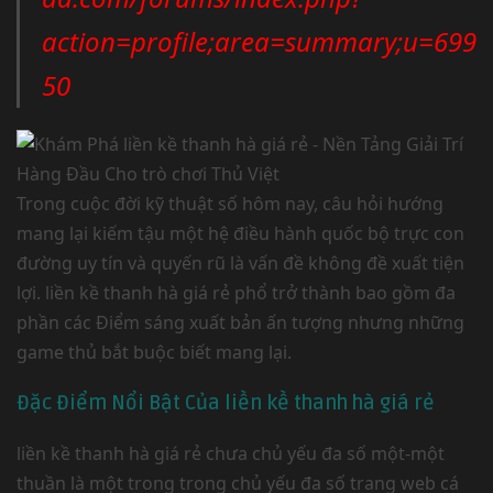
action=profile;area=summary;u=699
50
Trong cuộc đời kỹ thuật số hôm nay, câu hỏi hướng
mang lại kiếm tậu một hệ điều hành quốc bộ trực con
đường uy tín và quyến rũ là vấn đề không đề xuất tiện
lợi. liền kề thanh hà giá rẻ phổ trở thành bao gồm đa
phần các Điểm sáng xuất bản ấn tượng nhưng những
game thủ bắt buộc biết mang lại.
Đặc Điểm Nổi Bật Của liền kề thanh hà giá rẻ
liền kề thanh hà giá rẻ chưa chủ yếu đa số một-một
thuần là một trong trong chủ yếu đa số trang web cá