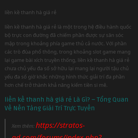
liền kề thanh hà giá rẻ
liền kề thanh hà giá rẻ là một trong hệ điều hành quốc
bộ trực con đường đã chiếm phần được sự săn sóc
mập trong khoảng phía game thủ cả nước. Với phần
các trò đùa phổ thông, trong khoảng slot game mang
lại game bài xích truyền thống, liền kề thanh hà giá rẻ
chưa chủ yếu đa số sở hữu lại mang lại người tậu chủ
yếu đa số giờ khắc những hình thức giải trí đa phần
hơn chế trở thành khả năng kiếm tiền si mê.
liền kề thanh hà giá rẻ Là Gì? – Tổng Quan
Về Nền Tảng Giải Trí Trực Tuyến
https://stratos-
Xem thêm:
ad.com/forums/index.php?