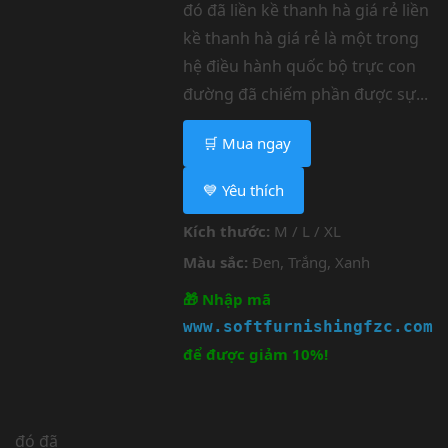
đó đã liền kề thanh hà giá rẻ liền
kề thanh hà giá rẻ là một trong
hệ điều hành quốc bộ trực con
đường đã chiếm phần được sự...
🛒 Mua ngay
💙 Yêu thích
Kích thước:
M / L / XL
Màu sắc:
Đen, Trắng, Xanh
🎁 Nhập mã
www.softfurnishingfzc.com
để được giảm 10%!
đó đã