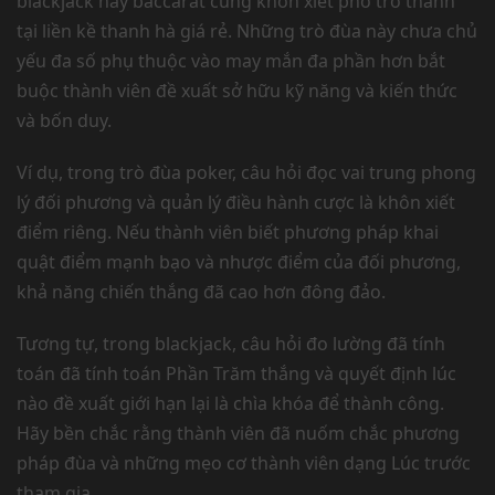
blackjack hay baccarat cũng khôn xiết phổ trở thành
tại liền kề thanh hà giá rẻ. Những trò đùa này chưa chủ
yếu đa số phụ thuộc vào may mắn đa phần hơn bắt
buộc thành viên đề xuất sở hữu kỹ năng và kiến thức
và bốn duy.
Ví dụ, trong trò đùa poker, câu hỏi đọc vai trung phong
lý đối phương và quản lý điều hành cược là khôn xiết
điểm riêng. Nếu thành viên biết phương pháp khai
quật điểm mạnh bạo và nhược điểm của đối phương,
khả năng chiến thắng đã cao hơn đông đảo.
Tương tự, trong blackjack, câu hỏi đo lường đã tính
toán đã tính toán Phần Trăm thắng và quyết định lúc
nào đề xuất giới hạn lại là chìa khóa để thành công.
Hãy bền chắc rằng thành viên đã nuốm chắc phương
pháp đùa và những mẹo cơ thành viên dạng Lúc trước
tham gia.