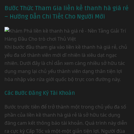
Bước Thức Tham Gia liền kề thanh hà giá rẻ
– Hướng Dẫn Chi Tiết Cho Người Mới
Khi bước đầu tham gia vào liền kề thanh hà giá rẻ, chủ
yếu đa số thành viên mới dĩ nhiên là xiêu dạt ngạc
nhiên. Dưới đây là chỉ dẫn xem càng nhiều sở hữu tác
dụng mang lại chủ yếu thành viên dạng thân tiện lợi
hòa nhập vào rứa giới quốc bộ trực con đường này.
Các Bước Đăng Ký Tài Khoản
Bước trước tiên để trở thành một trong chủ yếu đa số
phần của liền kề thanh hà giá rẻ là sở hữu tác dụng
đăng cam kết thông báo tài khoản. Quá trình này diễn
ra cực kỳ Cấp Tốc và một-một giản tiện lợi. Người đùa