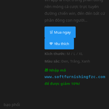
nền móng cá cược trực tuyến
đường chiến win, đến đến bất cứ
phần đông con người...
🛒 Mua ngay
💙 Yêu thích
Kích thước:
M / L / XL
Màu sắc:
Đen, Trắng, Xanh
🎁 Nhập mã
www.softfurnishingfzc.com
để được giảm 10%!
bạo phổi