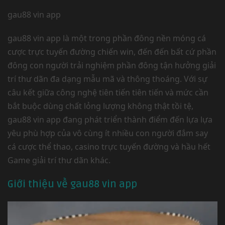
gau88 vin app
gau88 vin app là một trong phần đông nền móng cá
cược trực tuyến đường chiến win, đến đến bất cứ phần
đông con người trải nghiệm phần đông tận hưởng giải
trí thư dãn đa dạng mẫu mã và thông thoáng. Với sự
câu kết giữa công nghệ tiên tiến tiên tiến và mức cần
bắt buộc dùng chất lỏng lượng không thật tồi tệ,
gau88 vin app đang phát triển thành điểm đến lựa lựa
yêu phù hợp của vô cùng ít nhiều con người đắm say
cá cược thể thao, casino trực tuyến đường và hầu hết
Game giải trí thư dãn khác.
Giới thiệu về gau88 vin app