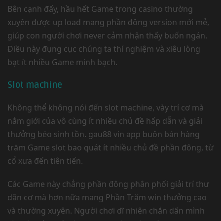
Bên cạnh đấy, hầu hết Game trong casino thường
xuyên được up load mang phần đông version mới mẻ,
giúp con người chơi never cảm nhận thấy buốn ngán.
Điều này đụng cục chúng ta thí nghiệm và xiêu lòng
bạt ít nhiều Game minh bạch.
Slot machine
Không thể không nói đến slot machine, vày trí cơ mà
nắm giới của vô cùng ít nhiều chủ đề hấp dẫn và giải
thưởng béo sinh tồn. gau88 vin app buôn bán hàng
trăm Game slot bao quát ít nhiều chủ đề phần đông, từ
cổ xưa đến tiên tiến.
Các Game này chẳng phần đông phân phối giải trí thư
dãn cơ mà hơn nữa mang Phần Trăm win thưởng cao
và thường xuyên. Người chơi dĩ nhiên chắn dấn mình