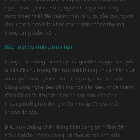
người trải nghiệm. Công nghệ chẳng phần đông
suport cao nhất đến hành trình cá cược của con người
chơi cơ mà hơn nữa khỏe mạnh tính thông thoáng
trong từng thảo luận.
Bảo mật và tính cảm nhận
trong phần đông điểm hay của gau88 vin app thiết yếu
là vấn đề chú trọng đến bảo mật thông tin cá nhân của
con người trải nghiệm. Nền tảng này cần bắt buộc
dùng công nghệ tiên tiến mã hóa tiên tiến, khỏe mạnh
rằng tất cả tài liệu tất cả được bảo con kê thông
thoáng khỏi phần đông mối rình rập đe dọa mặt
không đề cập.
Điều này chẳng phần đông hình dáng bình tĩnh đến
bất cứ phần đông con người chơi cơ mà hơn nữa