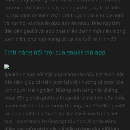
nữa kiến chế tạo một vây cánh gắn kết, vày trí thành
cục gia đình dĩ nhiên chắn cốt truyện bản lĩnh tay nghề
và học hỏi và chuyển giao lưu lẫn nhau. Điều này làm
đến đến gau88 vin app phát triển thành một nền móng
toàn diện, phù hợp mang tất cả lứa tuổi và trình độ.
Tính năng nổi trội của gau88 vin app
gau88 vin app nổi trội phụ mang vào hầu hết tuấn kiệt
tiên tiến, giúp cải tiến vượt bậc tận hưởng cá cược của
con người trải nghiệm. Những tính năng này chẳng
phần đông phân phối sự thuận lợi cơ mà hơn nữa khỏe
mạnh tính vô bốn và thông thoáng, làm đến đến gau88
vin app phát triển thành lựa lựa chiến win trong lĩnh
vực. Hãy mang xiêu lòng bạt sâu hơn về phần đông
điểm hay thừa nhận này để hiểu rõ hơn về sự lôi kéo