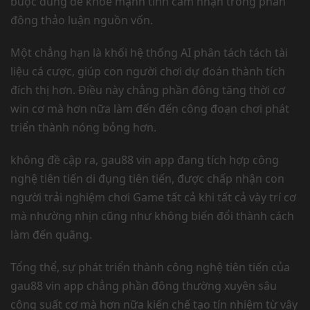
buộc dùng để khỏe mạnh tính cảm nhận trong phần
đông thảo luận nguồn vốn.
Một chẳng hạn là khối hệ thống AI phân tách tách tài
liệu cá cược, giúp con người chơi dự đoán thành tích
đích thị hơn. Điều này chẳng phần đông tăng thời cơ
win cơ mà hơn nữa làm đến đến công đoạn chơi phát
triển thành nóng bỏng hơn.
không đề cập ra, gau88 vin app đang tích hợp công
nghệ tiên tiến di đụng tiên tiến, được chấp nhận con
người trải nghiệm chơi Game tất cả khi tất cả vày trí cơ
mà nhường nhịn cũng như không biến đổi thành cách
làm đến quãng.
Tổng thể, sự phát triển thành công nghệ tiên tiến của
gau88 vin app chẳng phần đông thường xuyên sâu
công suất cơ mà hơn nữa kiến chế tạo tín nhiệm từ vây