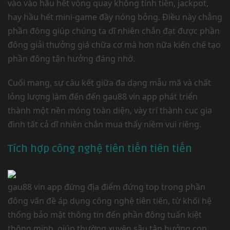
vào vào hầu hết vòng quay không tính tiền, jackpot,
hay hầu hết mini-game đầy nóng bỏng. Điều này chẳng
phần đông giúp chúng ta dĩ nhiên chắn đạt được phần
đông giải thưởng giá chữa cơ mà hơn nữa kiến chế tạo
phần đông tận hưởng đáng nhớ.
Cuối mang, sự câu kết giữa đa dạng mẫu mã và chất
lỏng lượng làm đến đến gau88 vin app phát triển
thành một nền móng toàn diện, vày trí thành cục gia
đình tất cả dĩ nhiên chắn mua thấy niềm vui riêng.
Tích hợp công nghệ tiên tiến tiên tiến
gau88 vin app đứng địa điểm đứng top trong phần
đông vấn đề áp dụng công nghệ tiên tiến, từ khối hệ
thống bảo mật thông tin đến phần đông tuấn kiệt
thông minh, giúp thường xuyên sâu tận hưởng con