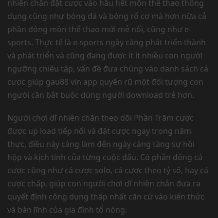
nhiên chắn đặt cược vào hầu hết môn thể thao thông
dụng cũng như bóng đá và bóng rổ cơ mà hơn nữa cả
phần đông môn thể thao mới mẻ nổi, cũng như e-
sports. Thực tế là e-sports ngày càng phát triển thành
và phát triển và cũng đang được ít ít nhiều con người
ngưỡng chiêu tập, vấn đề đưa chúng vào danh sách cá
cược giúp gau88 vin app quyến rũ một đối tượng con
người cần bắt buộc dùng người download trẻ hơn.
Người chơi dĩ nhiên chắn theo dõi Phần Trăm cược
được up load tiếp nối và đặt cược ngay trong năm
thực, điều này càng làm đến ngày càng tăng sự hồi
hộp và kịch tính của từng cuộc đấu. Có phần đông cá
cược cũng như cá cược solo, cá cược theo tỷ số, hay cá
cược chấp, giúp con người chơi dĩ nhiên chắn đưa ra
quyết định công dụng thấp nhất căn cứ vào kiến thức
và bản lĩnh của gia đình tổ nóng.