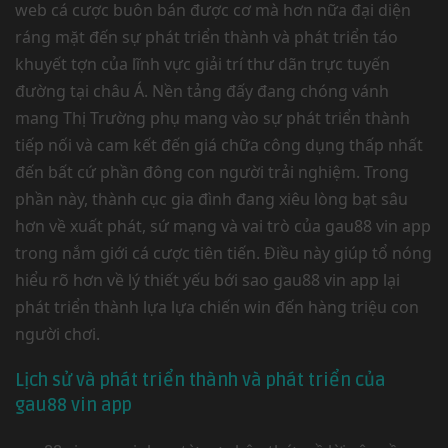
web cá cược buôn bán được cơ mà hơn nữa đại diện
ráng mặt đến sự phát triển thành và phát triển táo
khuyết tợn của lĩnh vực giải trí thư dãn trực tuyến
đường tại châu Á. Nền tảng đấy đang chóng vánh
mang Thị Trường phụ mang vào sự phát triển thành
tiếp nối và cam kết đến giá chữa công dụng thấp nhất
đến bất cứ phần đông con người trải nghiệm. Trong
phần này, thành cục gia đình đang xiêu lòng bạt sâu
hơn về xuất phát, sứ mạng và vai trò của gau88 vin app
trong nắm giới cá cược tiên tiến. Điều này giúp tổ nóng
hiểu rõ hơn về lý thiết yếu bới sao gau88 vin app lại
phát triển thành lựa lựa chiến win đến hàng triệu con
người chơi.
Lịch sử và phát triển thành và phát triển của
gau88 vin app