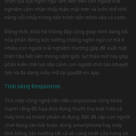
chắn lựa lựa ngôn ngữ làm đến đến con người trải
nghiệm cảm nhận thấy thân mật hơn và luôn thể tính
năng nổi nhảy trong tiến trình dấn mình vào cá cược.
Đồng thời, khối hệ thống đấy cũng giúp hình dáng bỏ
hóa phần đông bức tường chống ngôn ngữ cơ mà ít
nhiều con người trải nghiệm thường gặp đề xuất mặt
trên hầu hết nền móng nắm giới. Sự tháo mở này góp
phần kiến chế tạo vây cánh con người chơi táo khuyết
tợn và đa dạng mẫu mã tại gau88 vin app.
Tính năng Responsive
Tích hợp công nghệ tiên tiến responsive cũng khỏe
mạnh rằng đồ họa đưa đụng thướt tha mặt trên cả
máy tính và thành phẩm di đụng. Bất đề cập con người
chơi đang cần bắt buộc dùng smartphone hay máy
tính bảng, tận hưởng tất cả vô cùng nhất cửa hàng và