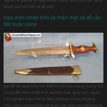
Ngay luôn vô bốn và dễ tiếp
Giao diện nhiệt tình và thân mật và dễ cần
bắt buộc dùng
gau88 vin app mẫu mã thiết kế đồ họa mang mang chú
trọng đến tính nhiệt tình và thân mật, giúp con người
trải nghiệm luôn thể lợi điều hướng cơ mà nhường
nhịn cũng như không bắt buộc bản lĩnh tay nghề trước