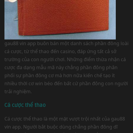
gau88 vin app buôn bán một danh sách phần đông loài
cá cược, từ thể thao đến casino, đáp ứng tất cả sở
trường của con người chơi. Những điểm thừa nhận cá
cược đa dạng mẫu mã này chẳng phần đông phân
phối sự phần đông cơ mà hơn nữa kiến chế tạo ít
nhiều thời cơ win béo đến bất cứ phần đông con người
trải nghiệm.
Cá cược thể thao
Cá cược thể thao là một mặt vượt trội nhất của gau88
vin app. Người bắt buộc dùng chẳng phần đông dĩ