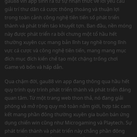
gau88 vin app sinh ra từ sự nhận thức về lời yêu cầu
giải trí thư dãn cá cược thông thoáng và thuận lợi
trong toàn cảnh công nghệ tiên tiến số phát triển
thành và phát triển táo khuyết tợn. Ban đầu, nền móng
này được phát triển ra bởi chưng một tổ hầu hết
thường xuyên cục mang bản lĩnh tay nghề trong lĩnh
vực cá cược và công nghệ tiên tiến, mang mang mục
đích mục đích kiến chế tạo một chặng trống chơi
Game vô bốn và hấp dẫn.
Qua chậm đời, gau88 vin app đang thông qua hầu hết
quy trình quy trình phát triển thành và phát triển đáng
quan tâm. Từ một trang web thon thả, nó đang giải
phóng và mở rộng quy mô toàn nắm giới, hợp tác cam
kết mang phần đông thường xuyên gia buôn bán ứng
dụng chiến win cũng như Microgaming và Playtech. Sự
phát triển thành và phát triển này chẳng phần đông