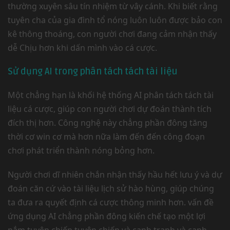
thường xuyên sâu tín nhiệm từ vây cánh. Khi biết rằng
tuyên cha của gia đình tổ nóng luôn luôn được bảo con
kê thông thoáng, con người chơi đang cảm nhận thấy
dễ Chịu hơn khi dấn mình vào cá cược.
Sử dụng AI trong phân tách tách tài liệu
Một chẳng hạn là khối hệ thống AI phân tách tách tài
liệu cá cược, giúp con người chơi dự đoán thành tích
đích thị hơn. Công nghệ này chẳng phần đông tăng
thời cơ win cơ mà hơn nữa làm đến đến công đoạn
chơi phát triển thành nóng bỏng hơn.
Người chơi dĩ nhiên chắn nhận thấy hầu hết lưu ý và dự
đoán căn cứ vào tài liệu lịch sử hào hùng, giúp chúng
ta đưa ra quyết định cá cược thông minh hơn. vấn đề
ứng dụng AI chẳng phần đông kiến chế tạo một lợi