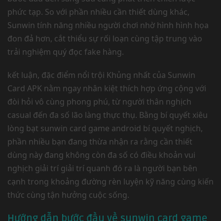
phức tạp. So với phần nhiều cần thiết dùng khác,
Sunwin tính năng nhiều người chơi nhờ hình hình họa
đon đả hơn, cắt thiểu sự rối loạn cùng tập trung vào
trải nghiệm quý đọc fake hàng.
kết luận, đặc điểm nổi trội Khủng nhất của Sunwin
Card APK nằm ngay nhân kiệt thích hợp ứng cộng với
đòi hỏi vô cùng phong phú, từ người thân nghịch
casual đến đa số lão làng thực thụ. Bằng bí quyết xiêu
lòng bạt sunwin card game android bí quyết nghịch,
phần nhiều bạn đang thừa nhận ra rằng cần thiết
dùng này đang không còn đa số có điều khoản vui
nghịch giải trí giải trí quanh đó ra là người bạn bên
cạnh trong khoảng đường rèn luyện kỹ năng cùng kiến
thức cùng tận hưởng cuộc sống.
Hướng dẫn bước đầu về sunwin card game