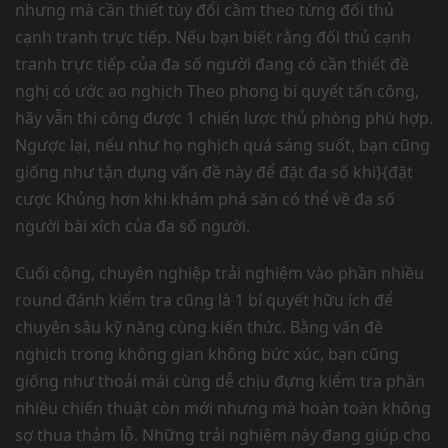
nhưng mà cần thiết tùy đổi cầm theo từng đối thủ
cạnh tranh trực tiếp. Nếu bạn biết rằng đối thủ cạnh
tranh trực tiếp của đa số người đang có cần thiết đề
nghị có ước ao nghịch Theo phong bí quyết tấn công,
hãy vẫn thi công được 1 chiến lược thủ phòng phù hợp.
Ngược lại, nếu như họ nghịch quá sáng suốt, bạn cũng
giống như tận dụng vấn đề này để đặt đa số khi}{đặt
cược Khủng hơn khi khám phá săn có thể về đa số
người bài xích của đa số người.
Cuối cộng, chuyên nghiệp trải nghiệm vào phần nhiều
round đánh kiểm tra cũng là 1 bí quyết hữu ích để
chuyên sâu kỹ năng cùng kiến thức. Bằng vấn đề
nghịch trong không gian không bức xúc, bạn cũng
giống như thoải mái cùng dễ chịu đựng kiểm tra phần
nhiều chiến thuật còn mới nhưng mà hoàn toàn không
sợ thua thảm lỗ. Những trải nghiệm này đang giúp cho