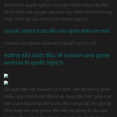
android bí quyết nghịch, từ phần nhiều thủ pháp đến
đa số thiên tài chuyên sâu như tùy chỉnh hình hình họa
hoặc thiết lập cấu hình hoàn thành nghịch.
Quy tắc nghịch bước đầu cho người thân còn mới
Sunwin card game android bí quyết nghịch bắt
Hướng dẫn bước đầu về sunwin card game
android bí quyết nghịch
Để xuất hiện với Sunwin Card APK, vấn đề làm rõ phần
nhiều quy trình bước đầu là vô cùng đặc biệt, giúp cho
bạn tránh đa số sai lầm bước đầu cùng Cấp Tốc gọn lẹ
hòa nhập vào tựa game. Bài viết này đang đi sâu vào