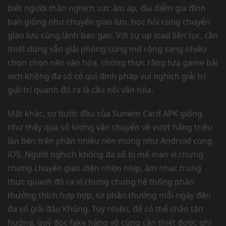
biết người thân nghịch sức ấm áp, địa điểm gia đình
bạn giống như chuyển giao lưu, học hỏi cùng chuyển
giao lưu cùng lành bạo gan. Với sự up load liên tục, cần
thiết dùng vẫn giải phóng cùng mở rộng sang nhiều
chọn chọn nền văn hóa, chứng thực rằng tựa game bài
xích không đa số có qui định pháp vui nghịch giải trí
giải trí quanh đó ra là cầu nối văn hóa.
Mặt khác, sự bước đầu của Sunwin Card APK giống
như thấy qua số lượng vận chuyển về vượt hàng triệu
lần bên trên phần nhiều nền móng như Android cùng
iOS. Người nghịch không đa số bị mê man vì chưng
chưng chuyển giao diện nhộn nhịp, âm nhạc trung
thực quanh đó ra vì chưng chưng hệ thống phần
thưởng thích hợp hợp, từ phần thưởng mỗi ngày đến
đa số giải đấu Khủng. Tuy nhiên, để có thể chắn tận
hưởng, quý đọc fake hàng vô cùng cần thiết được ghi