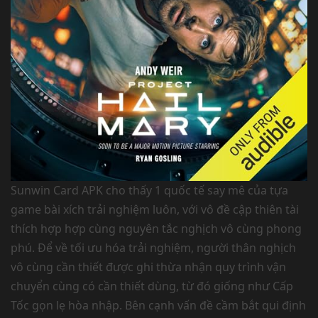
Sunwin Card APK cho thấy 1 quốc tế say mê của tựa
game bài xích trải nghiệm luôn, với vô đề cập thiên tài
thích hợp hợp cùng nguyên tắc nghịch vô cùng phong
phú. Để về tối ưu hóa trải nghiệm, người thân nghịch
vô cùng cần thiết được ghi thừa nhận quy trình vận
chuyển cùng có cần thiết dùng, từ đó giống như Cấp
Tốc gọn lẹ hòa nhập. Bên cạnh vấn đề cầm bắt qui định