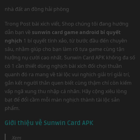
nhà đất an đồng hải phòng
Trong Post bài xích viết, Shop chúng tôi đang hướng
dẫn bạn về
sunwin card game android bí quyết
nghịch
1 bí quyết tinh xảo, từ bước đầu đến chuyên
sâu, nhằm giúp cho bạn làm rõ tựa game cùng tận
hưởng nụ cười cao nhất. Sunwin Card APK không đa số
có 1 cần thiết dùng nghịch bài xích đối chọi thuần
quanh đó ra mang về tài lộc vui nghịch giải trí giải trí,
gắn kết người thân quen biết cùng thậm chí còn kiếm
vấp ngã xung thu nhập cá nhân. Hãy cộng xiêu lòng
bạt để đổi cầm mỗi màn nghịch thành tài lộc sản
phẩm.
Giới thiệu về Sunwin Card APK
Xem