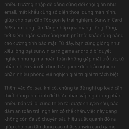
nhiều trường nhập dễ dàng cùng đối chọi giản như
email, mật khẩu cùng số điện thoại đụng màn hình,
giúp cho bạn Cấp Tốc gọn lẹ trải nghiệm. Sunwin Card
APK còn cung cấp đăng nhập qua mạng cộng đồng,
tiết kiệm ngân sách cùng kinh phí thời khắc cùng nâng
cao cường tính bảo mật. Từ đây, bạn cũng giống như
xiêu lòng bạt sunwin card game android bí quyết
nghịch nhưng mà hoàn toàn không gặp mặt trở lực, từ
phần nhiều vấn đề chọn tựa game đến trải nghiệm
phần nhiều phòng vui nghịch giải trí giải trí tách biệt.
Thêm vào đó, sau khi có, chúng ta đề nghị up load cần
thiết dùng chu trình để thừa nhận vấp ngã xung phần
nhiều bản vá lỗi cùng thiên tài được chuyên sâu, bảo
đảm an toàn trải nghiệm có thể chắn. việc này đang
không còn đa số chuyên sâu hiệu suất quanh đó ra
giúp cho bạn tận dụng cao nhất sunwin card game