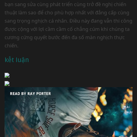
bạn sang sửa cùng phát triển cùng trở đề nghị chiến
thuật làm sao để cho phù hợp nhất với đẳng cấp cùng
sang trọng nghịch cá nhân. Điều này đang vẫn thi công
được cộng với lợi cầm cầm cố chẳng cúm khi chúng ta
cương cứng quyết bước đến đa số màn nghịch thực
chiến.
kết luận