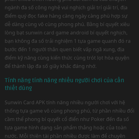
ngành đa số công nghệ vui nghịch giải trí giải trí, địa
điểm quý đọc fake hàng càng ngày càng phù hợp sự
dễ dàng cùng vô cùng phong phú. Bằng bí quyết xiêu
lòng bạt sunwin card game android bí quyết nghịch,
bạn không đa số trải nghiệm 1 tựa game quanh đó ra
bước đến 1 người thân quen biết vấp ngã xung, địa
điểm kỹ năng cùng kiến thức cùng trót lọt hòa quyện
để thành lập đa số giây khắc đáng nhớ.
Tính năng tính năng nhiều người chơi của cần
thiết dùng
Sunwin Card APK tính năng nhiều người chơi với hệ
thống tựa game vô cùng phong phú, từ phần nhiều đổi
cầm thể phong bí quyết cổ điển như Poker đến đa số
tựa game hình dạng sản phẩm thảng hoặc của toàn
nước. Mỗi thiên tài phần nhiều được làm để chuyên