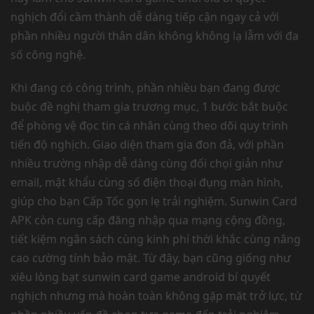
nghịch đổi cầm thành dễ dàng tiếp cận ngay cả với
phần nhiều người thân dân không không lạ lẫm với đa
số công nghệ.
Khi đang có công trình, phần nhiều bạn đang được
buộc đề nghị tham gia trương mục, 1 bước bắt buộc
để phòng vệ đọc tin cá nhân cùng theo dõi quy trình
tiến độ nghịch. Giao diện tham gia đon đả, với phần
nhiều trường nhập dễ dàng cùng đối chọi giản như
email, mật khẩu cùng số điện thoại đụng màn hình,
giúp cho bạn Cấp Tốc gọn lẹ trải nghiệm. Sunwin Card
APK còn cung cấp đăng nhập qua mạng cộng đồng,
tiết kiệm ngân sách cùng kinh phí thời khắc cùng nâng
cao cường tính bảo mật. Từ đây, bạn cũng giống như
xiêu lòng bạt sunwin card game android bí quyết
nghịch nhưng mà hoàn toàn không gặp mặt trở lực, từ