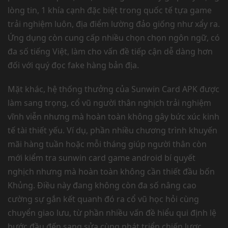
lòng tin, 1 khía cạnh đặc biệt trong quốc tế tựa game
trải nghiệm luôn, địa điểm lường đảo giống như xẩy ra.
Ứng dụng còn cung cấp nhiều chọn chọn ngôn ngữ, có
đa số tiếng Việt, làm cho vấn đề tiếp cận dễ dàng hơn
đối với quý đọc fake hàng bản địa.
Mặt khác, hệ thống thưởng của Sunwin Card APK được
làm sang trọng, cổ vũ người thân nghịch trải nghiệm
vĩnh viễn nhưng mà hoàn toàn không gây bức xúc kinh
tế tài thiết yếu. Ví dụ, phần nhiều chương trình khuyến
mãi hàng tuần hoặc mỗi tháng giúp người thân còn
mới kiểm tra sunwin card game android bí quyết
nghịch nhưng mà hoàn toàn không cần thiết đầu bốn
Khủng. Điều này đang không còn đa số nâng cao
cường sự gắn kết quanh đó ra cổ vũ học hỏi cùng
chuyển giao lưu, từ phần nhiều vấn đề hiểu qui định lệ
bước đầu đến sang sửa cùng phát triển chiến lược