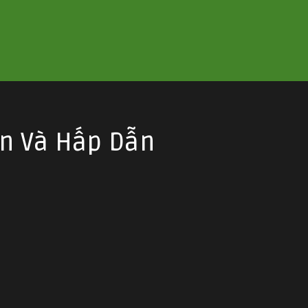
àn Và Hấp Dẫn