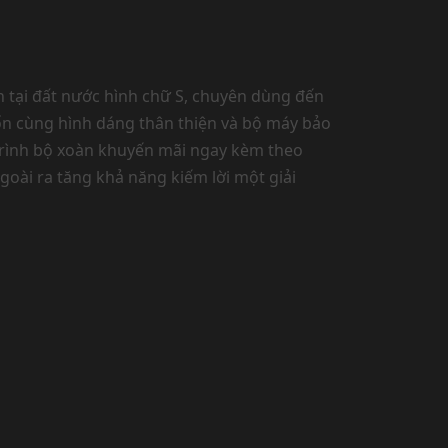
n tại đất nước hình chữ S, chuyên dùng đến
ốn cùng hình dáng thân thiện và bộ máy bảo
ng trình bộ xoàn khuyến mãi ngay kèm theo
oài ra tăng khả năng kiếm lời một giải