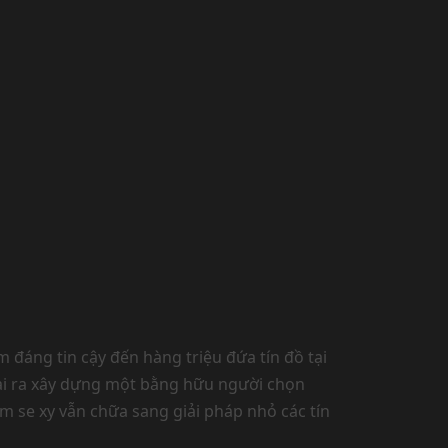
m đáng tin cậy đến hàng triệu đứa tín đồ tại
ài ra xây dựng một bằng hữu người chọn
im se xy vẫn chữa sang giải pháp nhỏ các tín