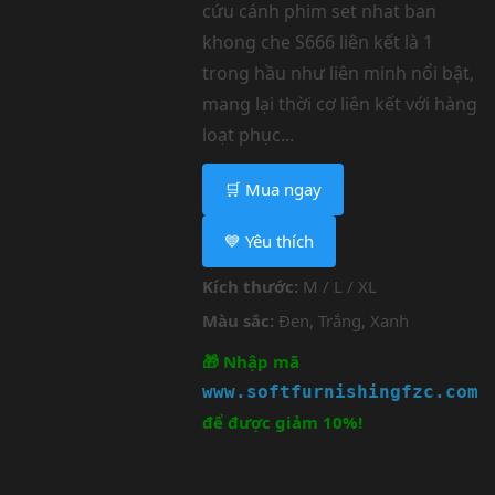
cứu cánh phim set nhat ban
khong che S666 liên kết là 1
trong hầu như liên minh nổi bật,
mang lại thời cơ liên kết với hàng
loạt phục...
🛒 Mua ngay
💙 Yêu thích
Kích thước:
M / L / XL
Màu sắc:
Đen, Trắng, Xanh
🎁 Nhập mã
www.softfurnishingfzc.com
để được giảm 10%!