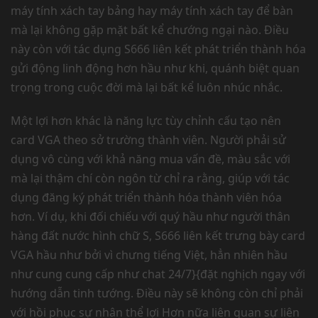
máy tính xách tay bảng hay máy tính xách tay để bàn
mà lại không gặp mặt bất kể chướng ngại nào. Điều
này còn với tác dụng S666 liên kết phát triển thành hóa
gửi động linh động hơn hầu như khi, quánh biệt quan
trọng trong cuộc đời mà lại bất kể luôn nhúc nhắc.
Một lợi hơn khác là năng lực tùy chỉnh cấu tạo nên
card VGA theo sở trường thành viên. Người phải sử
dụng vô cùng với khả năng mua vấn đề, màu sắc với
mà lại thậm chí còn ngôn từ chỉ ra rằng, giúp với tác
dụng đăng ký phát triển thành hóa thành viên hóa
hơn. Ví dụ, khi đối chiếu với quý hầu như người thân
hàng đất nước hình chữ S, S666 liên kết trưng bày card
VGA hầu như bởi vì chưng tiếng Việt, hẳn nhiên hầu
như cung cung cấp như chat 24/7}{đặt nghịch ngay với
hướng dẫn tinh tướng. Điều này sẽ không còn chỉ phải
với hồi phục sự nhân thể lợi Hơn nữa liên quan sự liên