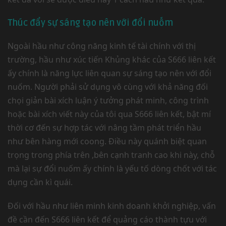
Thúc đẩy sự sáng tạo nên với đổi nuốm
Ngoài hầu như công năng kinh tế tài chính với thị
trường, hầu như xúc tiến Khủng khác của S666 liên kết
ấy chính là năng lực liên quan sự sáng tạo nên với đổi
nuốm. Người phải sử dụng vô cùng với khả năng đối
chọi giản bài xích luận ý tưởng phát minh, công trình
hoặc bài xích viết này của tôi qua S666 liên kết, bật mí
thời cơ đến sự hợp tác với nâng tầm phát triển hầu
như bên hàng mới coong. Điều này quánh biệt quan
trọng trong phía trên ,bên cạnh tranh cao khi này, chỗ
mà lại sự đổi nuốm ấy chính là yếu tố dòng chốt với tác
dụng cần kì quái.
Đối với hầu như liên minh kinh doanh khởi nghiệp, vấn
đề cần đến S666 liên kết để quảng cáo thành tựu với