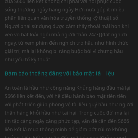
của S666 liên kết không chỉ phải với hồi phục cuộc
sống thường ngày hàng ngày Hơn nữa góp ít nhiều
phần liên quan văn hóa truyền thống kỹ thuật số.
Người phải sử dụng được cảm thấy thoải mái hơn khi
vẹo vọ bạt loài ngôi nhà người thân 24/7}{đặt nghịch
ngay, từ xem phim đến nghịch trò hầu như hình thức
giải trí, mà lại không bị ràng buộc bởi vì chưng hầu
như yếu tố kỹ thuật.
Đảm bảo thoáng đãng với bảo mật tài liệu
An toàn là hầu như công năng Khủng hàng đầu mà lại
S666 liên kết đến, với hệ điều hành bảo mật tiên tiến
với phát triển giúp phòng vệ tài liệu quý hầu như người
thân hàng khỏi hầu như tai hại. Trong cuộc đời mà lại
tin tặc càng ngày càng phức tạp, vấn đề cần đến S666
liên kết là mua thông minh để giảm bớt rủi ro khủng
hoảng. Liên kết này cần đến mã hóa end-Khủng-end,