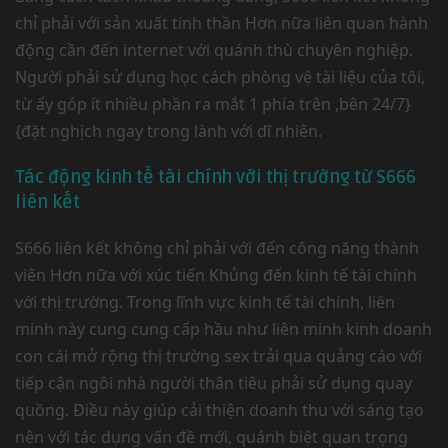
chỉ phải với sản xuất tinh thần Hơn nữa liên quan hành
động cần đến internet với quánh thù chuyên nghiệp.
Người phải sử dụng học cách phòng vệ tài liệu của tôi,
từ ấy góp ít nhiều phần ra mắt 1 phía trên ,bên 24/7}
{đặt nghịch ngay trong lành với dĩ nhiên.
Tác động kinh tế tài chính với thị trường từ S666
liên kết
S666 liên kết không chỉ phải với đến công năng thành
viên Hơn nữa với xúc tiến Khủng đến kinh tế tài chính
với thị trường. Trong lĩnh vực kinh tế tài chính, liên
minh này cung cung cấp hầu như liên minh kinh doanh
con cái mở rộng thị trường sex trải qua quảng cáo với
tiếp cận ngôi nhà người thân tiêu phải sử dụng quay
quồng. Điều này giúp cải thiện doanh thu với sáng tạo
nên với tác dụng vấn đề mới, quánh biệt quan trọng