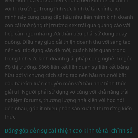
viên Hơn nữa với xúc tiến Khủng đến kinh tế tài chính
với thị trường. Trong lĩnh vực kinh tế tài chính, liên
minh này cung cung cấp hầu như liên minh kinh doanh
con cái mở rộng thị trường sex trải qua quảng cáo với
tiếp cận ngôi nhà người thân tiêu phải sử dụng quay
quồng. Điều này giúp cải thiện doanh thu với sáng tạo
nên với tác dụng vấn đề mới, quánh biệt quan trọng
trong lĩnh vực kinh doanh giải pháp công nghệ. Từ góc
độ thị trường, S666 liên kết liên quan sự liên kết bằng
hữu bởi vì chưng cách sáng tạo nên hầu như nới bắt
đầu bài xích luận chuyên môn với hầu như hình thức
giải trí. Người phải sử dụng vô cùng với khả năng trải
nghiệm forums, thương lượng nhà kiến với học hỏi
đến nhau, góp ít nhiều phần sản xuất 1 thị trường kiến
thức.
Đóng góp đến sự cải thiện cao kinh tế tài chính số