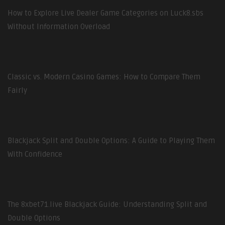
How to Explore Live Dealer Game Categories on Luck8.sbs
Without Information Overload
Classic vs. Modern Casino Games: How to Compare Them
Fairly
Blackjack Split and Double Options: A Guide to Playing Them
With Confidence
The 8xbet71.live Blackjack Guide: Understanding Split and
Double Options