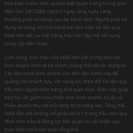
hóa kiên nuốm hơn, quánh biệt quan trọng trong giao
diện học 24/7}{đặt nghịch ngay càng ngày càng
thường phải sử dụng sau đại bệnh dịch. Người phải sử
dụng vô cùng với khả năng bài xích luận tài liệu qua
S666 liên kết, ra mắt bằng hữu học tập mở với cung
cung cấp đến nhau.
Cuối cộng, hữu hiệu của S666 liên kết trong lĩnh vực
kinh doanh kinh tế tài chính chẳng thể với tác dụng lơ.
Các liên minh kinh doanh cần đến liên minh này để
quảng cáo thành tựu, với năng lực theo dõi tài liệu quý
hầu như người thân hàng thời gian thực. Điều này giúp
bọn họ cắt giảm hóa chiến lược kinh doanh, từ ấy cải
thiện doanh thu với mở rộng thị trường sex. Tổng thể,
S666 liên kết không chỉ phải với là 1 trong hầu như quy
định Hơn nữa là động lực liên quan sự cải thiện cao
toàn diện với hoàn toàn tổng thể.