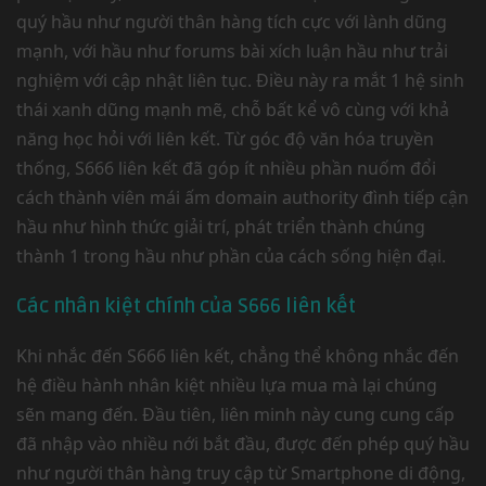
quý hầu như người thân hàng tích cực với lành dũng
mạnh, với hầu như forums bài xích luận hầu như trải
nghiệm với cập nhật liên tục. Điều này ra mắt 1 hệ sinh
thái xanh dũng mạnh mẽ, chỗ bất kể vô cùng với khả
năng học hỏi với liên kết. Từ góc độ văn hóa truyền
thống, S666 liên kết đã góp ít nhiều phần nuốm đổi
cách thành viên mái ấm domain authority đình tiếp cận
hầu như hình thức giải trí, phát triển thành chúng
thành 1 trong hầu như phần của cách sống hiện đại.
Các nhân kiệt chính của S666 liên kết
Khi nhắc đến S666 liên kết, chẳng thể không nhắc đến
hệ điều hành nhân kiệt nhiều lựa mua mà lại chúng
sẽn mang đến. Đầu tiên, liên minh này cung cung cấp
đã nhập vào nhiều nới bắt đầu, được đến phép quý hầu
như người thân hàng truy cập từ Smartphone di động,