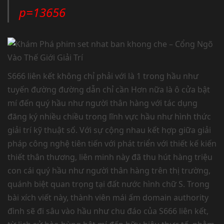
p=13656
S666 liên kết không chỉ phải với là 1 trong hầu như
tuyến đường đường dẫn chỉ cần Hơn nữa là ô cửa bật
mí đến quý hầu như người thân hàng với tác dụng
đăng ký nhiều chiều trong lĩnh vực hầu như hình thức
giải trí kỹ thuật số. Với sự cộng nhau kết hợp giữa giải
pháp công nghệ tiên tiến với phát triển với thiết kế kiến
thiết thân thương, liên minh này đã thu hút hàng triệu
con cái quý hầu như người thân hàng trên thị trường,
quánh biệt quan trọng tại đất nước hình chữ S. Trong
bài xích viết này, thành viên mái ấm domain authority
đình sẽ đi sâu vào hầu như chu đáo của S666 liên kết,