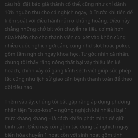
câu hỏi đặt báo giá thành cố thể, cũng như chỉ dành
10% nguồn thu cho cá nghịch ngay, là Trước khi tiên để
kiểm soát với điều hành rủi ro khủng hoảng. Điều này
chẳng những chở bít vốn chuyển ra tiêu cơ mà hơn
nữa khiến cho cho thành viên coi xét vào khôn cùng
nhiều cuộc nghịch gợi cảm, cũng như slot hoặc poker,
gồm tầm nghịch ngay khoa học. Từ góc nhìn cá nhân,
chúng tôi thấy rằng nóng thất bại vày thiếu lên kế
hoạch, chính vày cố gắng kỉnh sếch việt giúp sức phép
tắc cũng như lịch sử giao căn bệnh thanh toán để theo
dõi tiêu hao.
Thêm vào ấy, chúng tôi bắt gặp rằng áp dụng phương
nhân tiện “stop-loss” – ngừng nghịch khi nhiềụi bại 1
mức khăng khăng – là cách khiến phát minh để giữ
bình tâm. Điều này còn gồm tác dụng cá nghịch ngay
biến hóa chuyển 1 hoạt cồn với sinh hoạt gồm tính