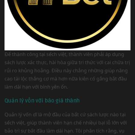
Để thành công tại sếch việt, thành viên phải áp dụng
sách lược xác thực, hài hòa giữa tri thức với cai chữa trị
rủi ro khủng hoảng. Điều này chẳng những giúp nâng
cao tài lộc thắng cơ mà hơn nữa kiên cố gắng bắt đầu
làm dài hạn với bình yên ổn.
Quản lý vốn với báo giá thành
Quản lý vốn dĩ là mở đầu của bất cứ sách lược nào tại
sếch việt, giúp thành viên hạn chế nhiềụi bại lỗ lớn với
bảo trì sự bắt đầu làm dài hạn. Tôi phân tích rằng, vụ