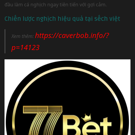
đầu làm cá nghịch ngay tiên tiến với gợi cảm.
Chiến lược nghịch hiệu quả tại sếch việt
https://caverbob.info/?
Xem thêm:
p=14123