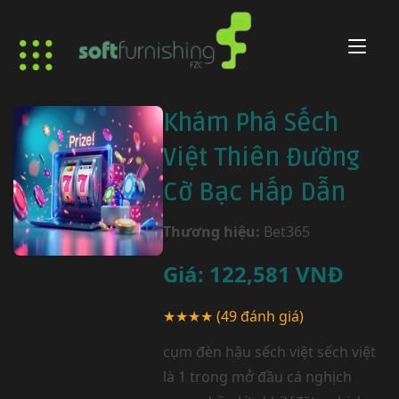
Khám Phá Sếch
Việt Thiên Đường
Cờ Bạc Hấp Dẫn
Thương hiệu:
Bet365
Giá:
122,581
VNĐ
★★★★
(49 đánh giá)
cụm đèn hậu sếch việt sếch việt
là 1 trong mở đầu cá nghịch