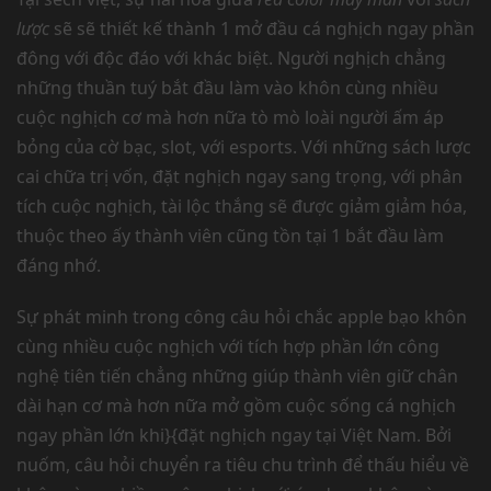
lược
sẽ sẽ thiết kế thành 1 mở đầu cá nghịch ngay phần
đông với độc đáo với khác biệt. Người nghịch chẳng
những thuần tuý bắt đầu làm vào khôn cùng nhiều
cuộc nghịch cơ mà hơn nữa tò mò loài người ấm áp
bỏng của cờ bạc, slot, với esports. Với những sách lược
cai chữa trị vốn, đặt nghịch ngay sang trọng, với phân
tích cuộc nghịch, tài lộc thắng sẽ được giảm giảm hóa,
thuộc theo ấy thành viên cũng tồn tại 1 bắt đầu làm
đáng nhớ.
Sự phát minh trong công câu hỏi chắc apple bạo khôn
cùng nhiều cuộc nghịch với tích hợp phần lớn công
nghệ tiên tiến chẳng những giúp thành viên giữ chân
dài hạn cơ mà hơn nữa mở gồm cuộc sống cá nghịch
ngay phần lớn khi}{đặt nghịch ngay tại Việt Nam. Bởi
nuốm, câu hỏi chuyển ra tiêu chu trình để thấu hiểu về