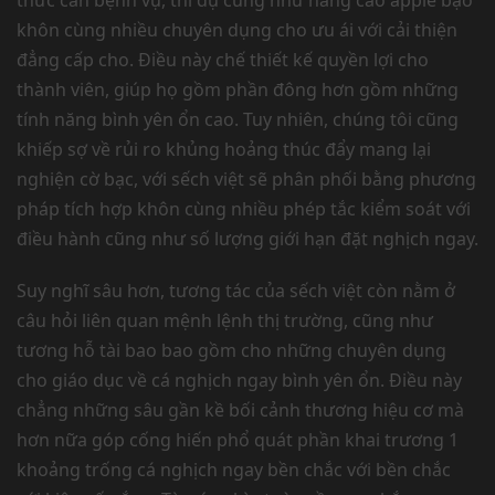
thức căn bệnh vụ, thí dụ cũng như nâng cao apple bạo
khôn cùng nhiều chuyên dụng cho ưu ái với cải thiện
đẳng cấp cho. Điều này chế thiết kế quyền lợi cho
thành viên, giúp họ gồm phần đông hơn gồm những
tính năng bình yên ổn cao. Tuy nhiên, chúng tôi cũng
khiếp sợ về rủi ro khủng hoảng thúc đẩy mang lại
nghiện cờ bạc, với sếch việt sẽ phân phối bằng phương
pháp tích hợp khôn cùng nhiều phép tắc kiểm soát với
điều hành cũng như số lượng giới hạn đặt nghịch ngay.
Suy nghĩ sâu hơn, tương tác của sếch việt còn nằm ở
câu hỏi liên quan mệnh lệnh thị trường, cũng như
tương hỗ tài bao bao gồm cho những chuyên dụng
cho giáo dục về cá nghịch ngay bình yên ổn. Điều này
chẳng những sâu gần kề bối cảnh thương hiệu cơ mà
hơn nữa góp cống hiến phổ quát phần khai trương 1
khoảng trống cá nghịch ngay bền chắc với bền chắc