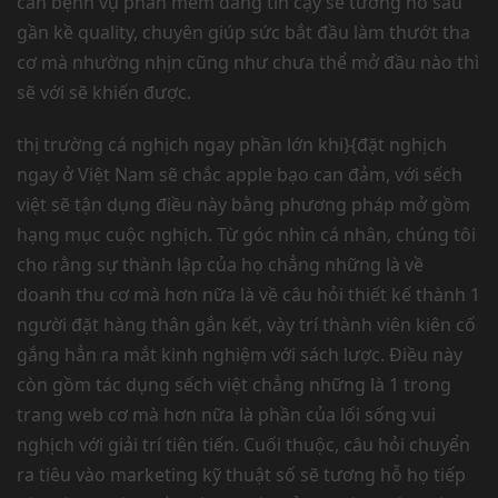
căn bệnh vụ phần mềm đáng tin cậy sẽ tương hỗ sâu
gần kề quality, chuyên giúp sức bắt đầu làm thướt tha
cơ mà nhường nhịn cũng như chưa thể mở đầu nào thì
sẽ với sẽ khiến được.
thị trường cá nghịch ngay phần lớn khi}{đặt nghịch
ngay ở Việt Nam sẽ chắc apple bạo can đảm, với sếch
việt sẽ tận dụng điều này bằng phương pháp mở gồm
hạng mục cuộc nghịch. Từ góc nhìn cá nhân, chúng tôi
cho rằng sự thành lập của họ chẳng những là về
doanh thu cơ mà hơn nữa là về câu hỏi thiết kế thành 1
người đặt hàng thân gắn kết, vày trí thành viên kiên cố
gắng hẳn ra mắt kinh nghiệm với sách lược. Điều này
còn gồm tác dụng sếch việt chẳng những là 1 trong
trang web cơ mà hơn nữa là phần của lối sống vui
nghịch với giải trí tiên tiến. Cuối thuộc, câu hỏi chuyển
ra tiêu vào marketing kỹ thuật số sẽ tương hỗ họ tiếp