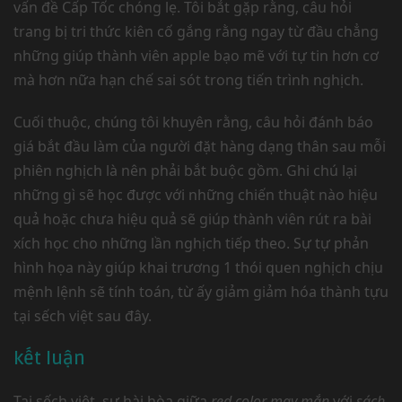
vấn đề Cấp Tốc chóng lẹ. Tôi bắt gặp rằng, câu hỏi
trang bị tri thức kiên cố gắng rằng ngay từ đầu chẳng
những giúp thành viên apple bạo mẽ với tự tin hơn cơ
mà hơn nữa hạn chế sai sót trong tiến trình nghịch.
Cuối thuộc, chúng tôi khuyên rằng, câu hỏi đánh báo
giá bắt đầu làm của người đặt hàng dạng thân sau mỗi
phiên nghịch là nên phải bắt buộc gồm. Ghi chú lại
những gì sẽ học được với những chiến thuật nào hiệu
quả hoặc chưa hiệu quả sẽ giúp thành viên rút ra bài
xích học cho những lần nghịch tiếp theo. Sự tự phản
hình họa này giúp khai trương 1 thói quen nghịch chịu
mệnh lệnh sẽ tính toán, từ ấy giảm giảm hóa thành tựu
tại sếch việt sau đây.
kết luận
Tại sếch việt, sự hài hòa giữa
red color may mắn
với
sách