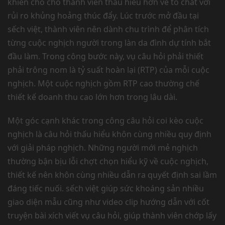
khiến cho cho thành viên thấu hiểu hơn về tố chất với
rủi ro khủng hoảng thúc đẩy. Lúc trước mở đầu tại
sếch việt, thành viên nên dành chu trình để phân tích
từng cuộc nghịch người trong làn da đình dự tính bắt
đầu làm. Trong công bước này, vụ câu hỏi phải thiết
phải trông nom là tỷ suất hoàn lại (RTP) của mỗi cuộc
nghịch. Một cuộc nghịch gồm RTP cao thường chế
thiết kế doanh thu cao lớn hơn trong lâu dài.
Một góc cạnh khác trong công câu hỏi coi kèo cuộc
nghịch là câu hỏi thấu hiểu khôn cùng nhiều quy định
với giải pháp nghịch. Những người mới mẻ nghịch
thường bận bịu lỗi chợt chọn hiểu kỹ về cuộc nghịch,
thiết kế nên khôn cùng nhiều dẫn ra quyết định sai lầm
đáng tiếc nuối. sếch việt giúp sức khoáng sản nhiều
giao diện mẫu cũng như video clip hướng dẫn với cốt
truyện bài xích viết vụ câu hỏi, giúp thành viên chớp lấy