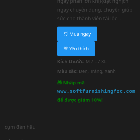
ngay phần lớn khi}{đặt nghịch
ngay chuyên dụng, chuyên giúp
sức cho thành viên tài lộc...
🛒 Mua ngay
💙 Yêu thích
Kích thước:
M / L / XL
Màu sắc:
Đen, Trắng, Xanh
🎁 Nhập mã
www.softfurnishingfzc.com
để được giảm 10%!
cụm đèn hậu