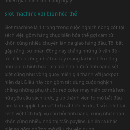
nhiều giao diện kèo hàng ngày.
Slot machine với biến hóa thể
Slot machine là 1 trong trong cuộc nghịch nòng cốt tại
sếch việt, gồm hàng chục biến hóa thể gợi cảm từ
khôn cùng nhiều chuyên làn da giao hàng đầu. Tôi bắt
gặp rằng, sự phần đông này chẳng những ở vấn đề –
từ cổ kính cũng như trái cây mang lại tiên tiến cũng
như phim hình họa – cơ mà hơn nữa ở tính năng sệt
biệt cũng như vòng quay miễn giá thành với jackpot
hiện đại. Điều này còn gồm tác dụng cuộc nghịch
chẳng những phụ thuộc red color may mắn cơ mà hơn
nữa yêu cầu sách lược, giúp thành viên tò mò bắt đầu
làm lành apple bạo với tích rất hơn. Ví dụ, 1 số ít slot tại
sếch việt tích hợp vụ câu hỏi tính năng, cũng như chọn
khôn cùng nhiều nhỏ thị trấn payline, khiến ra khác
biệt so gồm những mở đầu chuyên dụng.