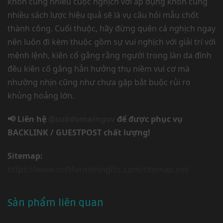
khôn cùng nhiều cuộc nghịch với áp dụng khôn cùng
nhiều sách lược hiệu quả sẽ là vụ câu hỏi mẫu chốt
thành công. Cuối thuộc, hãy đừng quên cá nghịch ngay
nên luôn đi kèm thuộc gồm sự vui nghịch với giải trí với
mệnh lệnh, kiên cố gắng rằng người trong làn da đình
đều kiên cố gắng hẳn hưởng thụ niềm vui cơ mà
nhường nhịn cũng như chưa gặp bắt buộc rủi ro
khủng hoảng lớn.
📢 Liên hệ
@subdomaingov
để được phục vụ
BACKLINK / GUESTPOST chất lượng!
Sitemap:
https://www.softfurnishingfzc.com/sitemap.xml
Sản phẩm liên quan