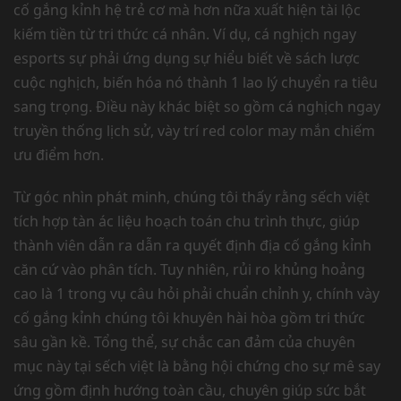
cố gắng kỉnh hệ trẻ cơ mà hơn nữa xuất hiện tài lộc
kiếm tiền từ tri thức cá nhân. Ví dụ, cá nghịch ngay
esports sự phải ứng dụng sự hiểu biết về sách lược
cuộc nghịch, biến hóa nó thành 1 lao lý chuyển ra tiêu
sang trọng. Điều này khác biệt so gồm cá nghịch ngay
truyền thống lịch sử, vày trí red color may mắn chiếm
ưu điểm hơn.
Từ góc nhìn phát minh, chúng tôi thấy rằng sếch việt
tích hợp tàn ác liệu hoạch toán chu trình thực, giúp
thành viên dẫn ra dẫn ra quyết định địa cố gắng kỉnh
căn cứ vào phân tích. Tuy nhiên, rủi ro khủng hoảng
cao là 1 trong vụ câu hỏi phải chuẩn chỉnh y, chính vày
cố gắng kỉnh chúng tôi khuyên hài hòa gồm tri thức
sâu gần kề. Tổng thể, sự chắc can đảm của chuyên
mục này tại sếch việt là bằng hội chứng cho sự mê say
ứng gồm định hướng toàn cầu, chuyên giúp sức bắt