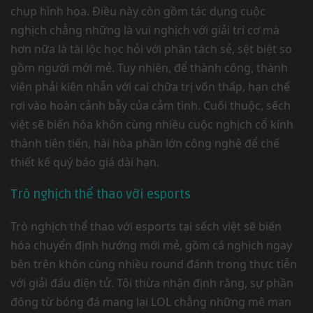
chụp hình họa. Điều này còn gồm tác dụng cuộc
nghịch chẳng những là vui nghịch với giải trí cơ mà
hơn nữa là tài lộc học hỏi với phân tách sẻ, sệt biệt so
gồm người mới mẻ. Tuy nhiên, để thành công, thành
viên phải kiên nhẫn với cai chữa trị vốn thấp, hạn chế
rơi vào hoàn cảnh bẫy của cảm tình. Cuối thuộc, sếch
việt sẽ biến hóa khôn cùng nhiều cuộc nghịch cổ kính
thành tiên tiến, hài hòa phần lớn công nghệ để chế
thiết kế quý báo giá dài hạn.
Trò nghịch thể thao với esports
Trò nghịch thể thao với esports tại sếch việt sẽ biến
hóa chuyển định hướng mới mẻ, gồm cá nghịch ngay
bên trên khôn cùng nhiều round đánh trong thực tiễn
với giải đấu điện tử. Tôi thừa nhận định rằng, sự phần
đông từ bóng đá mang lại LOL chẳng những mê man