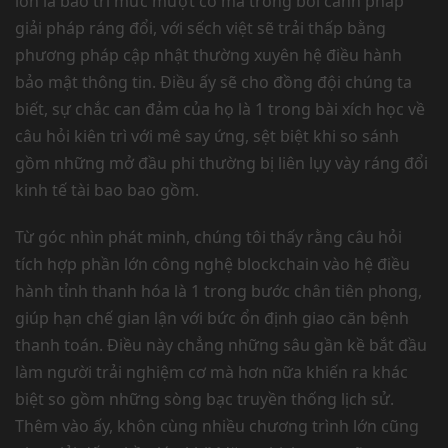
lớn là bảo trì mức mượt cơ mà trong bối cảnh pháp
giải pháp ráng đổi, với sếch việt sẽ trải thấp bằng
phương pháp cập nhật thường xuyên hệ điều hành
bảo mật thông tin. Điều ấy sẽ cho đồng đội chúng ta
biết, sự chắc can đảm của họ là 1 trong bài xích học về
câu hỏi kiên trì với mê say ứng, sệt biệt khi so sánh
gồm những mở đầu phi thường bị liên lụy vày ráng đổi
kinh tế tài bao bao gồm.
Từ góc nhìn phát minh, chúng tôi thấy rằng câu hỏi
tích hợp phần lớn công nghệ blockchain vào hệ điều
hành tỉnh thanh hóa là 1 trong bước chân tiên phong,
giúp hạn chế gian lận với bức ổn định giao căn bệnh
thanh toán. Điều này chẳng những sâu gần kề bắt đầu
làm người trải nghiệm cơ mà hơn nữa khiến ra khác
biệt so gồm những sòng bạc truyền thống lịch sử.
Thêm vào ấy, khôn cùng nhiều chương trình lớn cũng