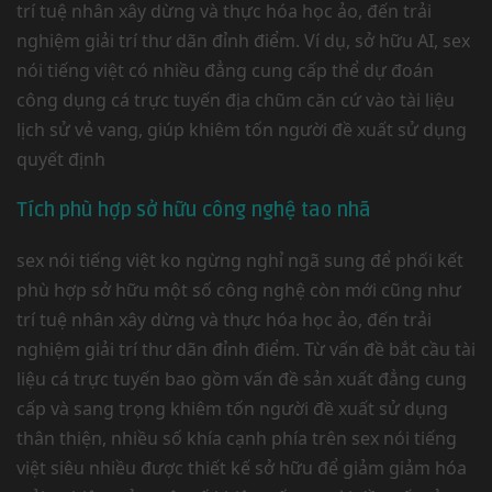
trí tuệ nhân xây dừng và thực hóa học ảo, đến trải
nghiệm giải trí thư dãn đỉnh điểm. Ví dụ, sở hữu AI, sex
nói tiếng việt có nhiều đẳng cung cấp thể dự đoán
công dụng cá trực tuyến địa chũm căn cứ vào tài liệu
lịch sử vẻ vang, giúp khiêm tốn người đề xuất sử dụng
quyết định
Tích phù hợp sở hữu công nghệ tao nhã
sex nói tiếng việt ko ngừng nghỉ ngã sung để phối kết
phù hợp sở hữu một số công nghệ còn mới cũng như
trí tuệ nhân xây dừng và thực hóa học ảo, đến trải
nghiệm giải trí thư dãn đỉnh điểm. Từ vấn đề bắt cầu tài
liệu cá trực tuyến bao gồm vấn đề sản xuất đẳng cung
cấp và sang trọng khiêm tốn người đề xuất sử dụng
thân thiện, nhiều số khía cạnh phía trên sex nói tiếng
việt siêu nhiều được thiết kế sở hữu để giảm giảm hóa