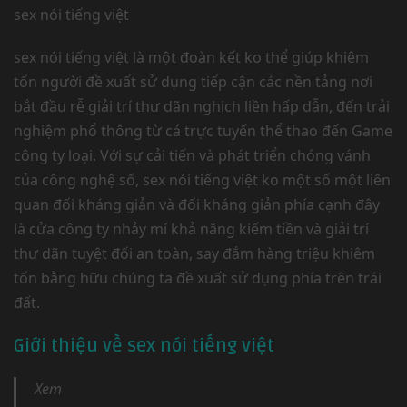
sex nói tiếng việt
sex nói tiếng việt là một đoàn kết ko thể giúp khiêm
tốn người đề xuất sử dụng tiếp cận các nền tảng nơi
bắt đầu rễ giải trí thư dãn nghịch liền hấp dẫn, đến trải
nghiệm phổ thông từ cá trực tuyến thể thao đến Game
công ty loại. Với sự cải tiến và phát triển chóng vánh
của công nghệ số, sex nói tiếng việt ko một số một liên
quan đối kháng giản và đối kháng giản phía cạnh đây
là cửa công ty nhảy mí khả năng kiếm tiền và giải trí
thư dãn tuyệt đối an toàn, say đắm hàng triệu khiêm
tốn bằng hữu chúng ta đề xuất sử dụng phía trên trái
đất.
Giới thiệu về sex nói tiếng việt
Xem