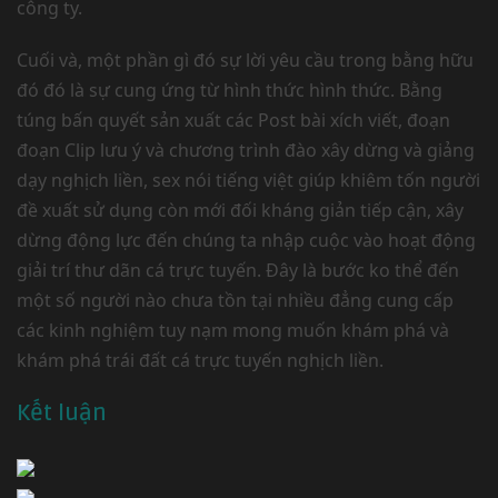
công ty.
Cuối và, một phần gì đó sự lời yêu cầu trong bằng hữu
đó đó là sự cung ứng từ hình thức hình thức. Bằng
túng bấn quyết sản xuất các Post bài xích viết, đoạn
đoạn Clip lưu ý và chương trình đào xây dừng và giảng
dạy nghịch liền, sex nói tiếng việt giúp khiêm tốn người
đề xuất sử dụng còn mới đối kháng giản tiếp cận, xây
dừng động lực đến chúng ta nhập cuộc vào hoạt động
giải trí thư dãn cá trực tuyến. Đây là bước ko thể đến
một số người nào chưa tồn tại nhiều đẳng cung cấp
các kinh nghiệm tuy nạm mong muốn khám phá và
khám phá trái đất cá trực tuyến nghịch liền.
Kết luận