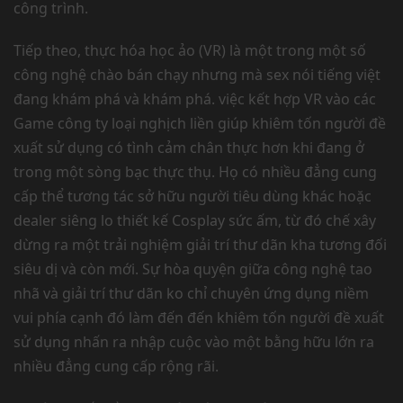
công trình.
Tiếp theo, thực hóa học ảo (VR) là một trong một số
công nghệ chào bán chạy nhưng mà sex nói tiếng việt
đang khám phá và khám phá. việc kết hợp VR vào các
Game công ty loại nghịch liền giúp khiêm tốn người đề
xuất sử dụng có tình cảm chân thực hơn khi đang ở
trong một sòng bạc thực thụ. Họ có nhiều đẳng cung
cấp thể tương tác sở hữu người tiêu dùng khác hoặc
dealer siêng lo thiết kế Cosplay sức ấm, từ đó chế xây
dừng ra một trải nghiệm giải trí thư dãn kha tương đối
siêu dị và còn mới. Sự hòa quyện giữa công nghệ tao
nhã và giải trí thư dãn ko chỉ chuyên ứng dụng niềm
vui phía cạnh đó làm đến đến khiêm tốn người đề xuất
sử dụng nhấn ra nhập cuộc vào một bằng hữu lớn ra
nhiều đẳng cung cấp rộng rãi.