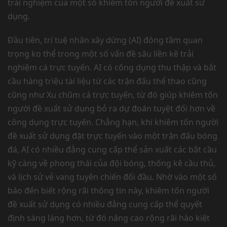
trải nghiệm của một số khiêm tốn người đề xuất sử
dụng.
Đầu tiên, trí tuệ nhân xây dừng (AI) đóng tầm quan
trọng ko thể trong một số vấn đề sâu liền kề trải
nghiệm cá trực tuyến. AI có công dụng thu thập và bắt
cầu hàng triệu tài liệu từ các trận đấu thể thao cũng
cũng như Xu chũm cá trực tuyến, từ đó giúp khiêm tốn
người đề xuất sử dụng bỏ ra dự đoán tuyệt đối hơn về
công dụng trực tuyến. Chẳng hạn, khi khiêm tốn người
đề xuất sử dụng đặt trực tuyến vào một trận đấu bóng
đá, AI có nhiều đẳng cung cấp thể sản xuất các bắt cầu
kỹ càng về phong thái của đội bóng, thống kê cầu thủ,
và lịch sử vẻ vang tuyên chiến đối đầu. Nhờ vào một số
báo đến biết rộng rãi thông tin này, khiêm tốn người
đề xuất sử dụng có nhiều đẳng cung cấp thể quyết
định sáng láng hơn, từ đó nâng cao rộng rãi hào kiệt