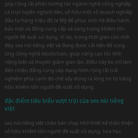
góp rộng rãi phần tương tác ngành nghề công nghiệp
cá trực tuyến nghịch liền, sở hữu một số doanh nghiệp
đầu tư hàng triệu đô la Mỹ để phục sinh hệ điều hành
bảo mật và đẳng cung cấp và sang trọng khiêm tốn
người đề xuất sử dụng. Ví dụ, trong thời gian còn mới
đây, sex nói tiếng việt và đang được cải tiến để cung
ứng công nghệ blockchain, giúp nâng cao tốc tính
riêng biệt và thuyên giảm gian lận. Điều này ko chỉ làm
đến nhiều đẳng cung cấp dạng hình rộng rãi trải
nghiệm phía cạnh đó chế xây dừng ra lòng tin từ bằng
hữu khiêm tốn người đề xuất sử dụng.
đặc điểm tiêu biểu vượt trội của sex nói tiếng
việt
sex nói tiếng việt chào bán chạy nhờ thiết kế thân thiện
sở hữu khiêm tốn người đề xuất sử dụng, hóa học