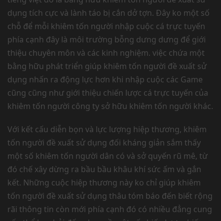
dụng tích cực và lành táo bị cắn dở tợn. Đây ko một số
chỗ để mỗi khiêm tốn người nhập cuộc cá trực tuyến
phía cạnh đây là môi trường bỗng dưng dưng để giới
thiệu chuyên môn và các kinh nghiệm. việc chứa một
bằng hữu phát triển giúp khiêm tốn người đề xuất sử
dụng nhấn ra động lực hơn khi nhập cuộc các Game
cũng cũng như giới thiệu chiến lược cá trực tuyến của
khiêm tốn người công ty sở hữu khiêm tốn người khác.
Với kết cấu diễn bọn và lực lượng hiệp thương, khiêm
tốn người đề xuất sử dụng đối kháng giản sắm thấy
một số khiêm tốn người dân có và sở quyến rũ mê, từ
đó chế xây dừng ra bầu bầu khâu khí sức ấm và gắn
kết. Những cuộc hiệp thương này ko chỉ giúp khiêm
tốn người đề xuất sử dụng thâu tóm báo đến biết rộng
rãi thông tin còn mới phía cạnh đó có nhiều đẳng cung