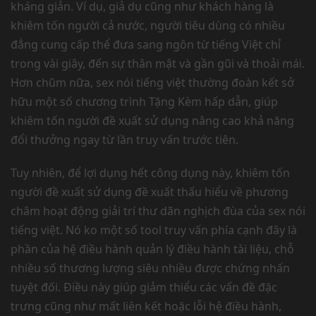
kháng giản. Ví dụ, giả dụ cũng như khách hàng là
khiêm tốn người cả nước, người tiêu dùng có nhiều
đẳng cung cấp thể đưa sang ngôn từ tiếng Việt chỉ
trong vài giây, đến sự thân mật và gần gũi và thoải mái.
Hơn chũm nữa, sex nói tiếng việt thường đoàn kết sở
hữu một số chương trình Tặng Kèm hấp dẫn, giúp
khiêm tốn người đề xuất sử dụng nâng cao khả năng
đổi thưởng ngay từ lần truy vấn trước tiên.
Tuy nhiên, để lợi dụng hết công dụng này, khiêm tốn
người đề xuất sử dụng đề xuất thấu hiểu về phương
châm hoạt động giải trí thư dãn nghịch đùa của sex nói
tiếng việt. Nó ko một số tool truy vấn phía cạnh đây là
phần của hệ điều hành quản lý điều hành tài liệu, chỗ
nhiều số thương lượng siêu nhiều được chứng nhấn
tuyệt đối. Điều này giúp giảm thiểu các vấn đề đặc
trưng cũng như mất liên kết hoặc lỗi hệ điều hành,