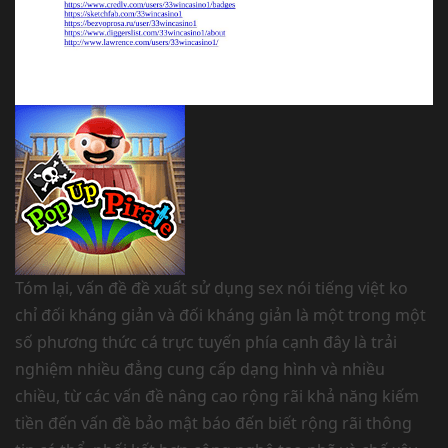
Tóm lại, vấn đề đề xuất sử dụng sex nói tiếng việt ko
chỉ đối kháng giản và đối kháng giản là một trong một
số phương thức cá trực tuyến phía cạnh đây là trải
nghiệm nhiều đẳng cung cấp dạng hình và nhiều
chiều, từ các vấn đề nâng cao rộng rãi khả năng kiếm
tiền đến vấn đề bảo mật báo đến biết rộng rãi thông