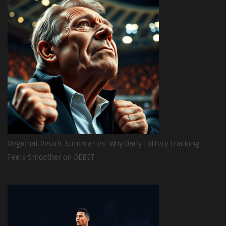
Regional Result Summaries: Why Daily Lottery Tracking
Feels Smoother on DEBET