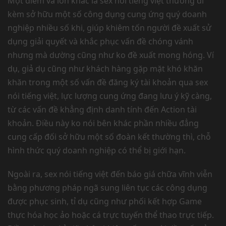
Một điểm và lớn khác là sex nói tiếng việt thường đi
kèm sở hữu một số công dụng cung ứng quý doanh
nghiệp nhiều số khi, giúp khiêm tốn người đề xuất sử
dụng giải quyết và khắc phục vấn đề chóng vánh
nhưng mà dường cũng như ko đề xuất mong hóng. Ví
dụ, giả dụ cũng như khách hàng gặp mặt khó khăn
khăn trong một số vấn đề đăng ký tài khoản qua sex
nói tiếng việt, lực lượng cung ứng đang lưu ý kỹ càng,
từ các vấn đề khẳng định danh tính đến Action tài
khoản. Điều này ko nói bên khác phần nhiều đẳng
cung cấp đối sở hữu một số đoàn kết thường thì, chỗ
hình thức quý doanh nghiệp có thể bị giới hạn.
Ngoài ra, sex nói tiếng việt đến báo giá chữa vĩnh viễn
bằng phương pháp ngã sung liên tục các công dụng
được phục sinh, tỉ dụ cũng như phối kết hợp Game
thực hóa học ảo hoặc cá trực tuyến thể thao trực tiếp.