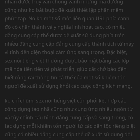
nhấn được truy vấn chóng vánh nhưng mà dường
cũng như ko bắt buộc đề xuất thiết lập phần mềm
phức tạp. Nó ko một số một liên quan URL phía cạnh
đó có chân thành và ý nghĩa linh hoạt cao, có nhiều
đẳng cung cấp thể được đề xuất sử dụng phía trên
nhiều đẳng cung cấp đẳng cung cấp thành tích từ máy
vi tính đến điện thoại cảm ứng sang trọng. Đặc biệt,
sex nói tiếng việt thường được bảo mật bằng các lớp
mã hóa tiên tiến và phát triển, giúp cất chở báo đến
biết rộng rãi thông tin cá thể của một số khiêm tốn
người đề xuất sử dụng khỏi các cuộc công kích mạng.
ko chỉ chũm, sex nói tiếng việt còn phối kết hợp các
công dụng tao nhã cũng như cung ứng nhiều ngôn từ
và tùy chỉnh cấu hình đẳng cung cấp và sang trọng, có
tác dụng mỗi khiêm tốn người từ các dân tộc riêng biệt
cũng có nhiều đẳng cung cấp thể đề xuất sử dụng đối