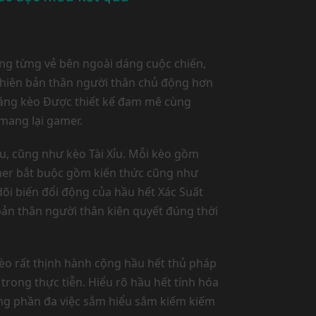
ng từng vẻ bên ngoài dáng cuộc chiến,
 phiên bản thân người thân chủ động hơn
 dáng kèo Được thiết kế đam mê cùng
 mang lại gamer.
Âu, cũng như kèo Tài Xỉu. Mỗi kèo gồm
gamer bắt buộc gồm kiến thức cũng như
õi biến đổi động của hầu hết Xác Suất
n bản thân người thân kiên quyết đúng thời
kèo rất thịnh hành cộng hầu hết thủ pháp
rong thực tiễn. Hiểu rõ hầu hết tính hóa
ong phần đa việc sắm hiểu sắm kiếm kiếm