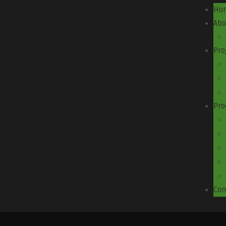
Ho
Abo
Pro
Pro
Con