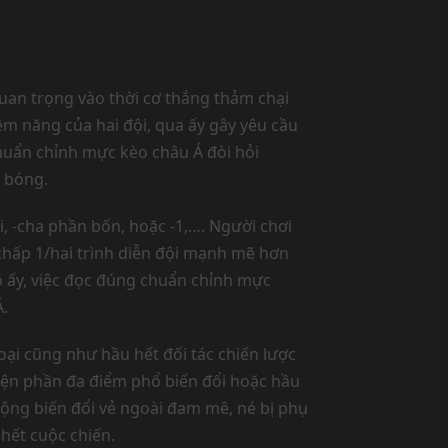
an trọng vào thời cơ thắng thảm chại
ềm năng của hai đội, qua ấy gây yêu cầu
huẩn chỉnh mực kèo châu Á đòi hỏi
i bóng.
i, -cha phần bốn, hoặc -1,…. Người chơi
chấp 1/hai trình diễn đội mạnh mẽ hơn
Do ấy, việc đọc đúng chuẩn chỉnh mực
Á.
ại cũng như hầu hết đối tác chiến lược
hiện phần đa điểm phổ biến đổi hoặc hầu
động biến đổi vẻ ngoài đam mê, né bị phụ
hết cuộc chiến.