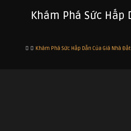
Khám Phá Sức Hấp D
Khám Phá Sức Hấp Dẫn Của Giá Nhà Đất