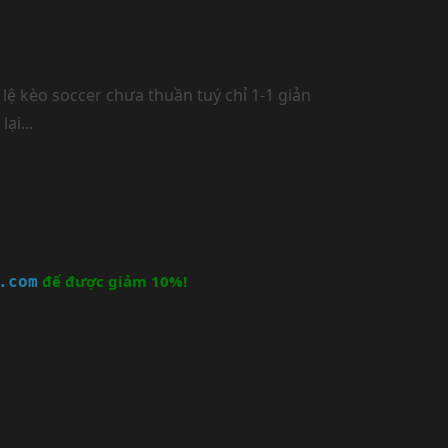
lệ kèo soccer chưa thuần tuý chỉ 1-1 giản
ại...
để được giảm 10%!
.com