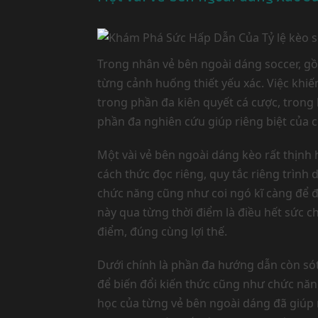
Trong nhân vẻ bên ngoài dáng soccer, g
từng cảnh huống thiết yếu xác. Việc khi
trong phần đa kiên quyết cá cược, trong
phần đa nghiên cứu giúp riêng biệt của c
Một vài vẻ bên ngoài dáng kèo rất thịnh
cách thức đọc riêng, quy tắc riêng trình
chức năng cũng như coi ngó kĩ càng để đ
này qua từng thời điểm là điều hết sức ch
điểm, đúng cùng lợi thế.
Dưới chính là phần đa hướng dẫn còn sót
để biến đổi kiến thức cũng như chức năn
học của từng vẻ bên ngoài dáng đã giúp 