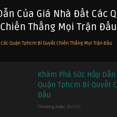
ẫn Của Giá Nhà Đất Các 
Chiến Thắng Mọi Trận Đấu
 Các Quận Tphcm Bí Quyết Chiến Thắng Mọi Trận Đấu
Khám Phá Sức Hấp Dẫn 
Quận Tphcm Bí Quyết C
Đấu
Thương hiệu:
Bet365