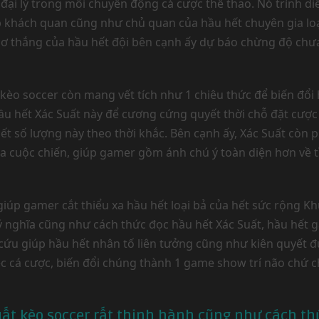
 đại lý trong mỗi chuyển động cá cược thể thao. Nó trình di
 khách quan cũng như chủ quan của hầu hết chuyên gia loại
cơ thắng của hầu hết đội bên cạnh ấy dự báo chừng độ chư
kèo soccer còn mang vết tích như 1 chiêu thức để biến đổi
u hết Xác Suất này để cương cứng quyết thời chỗ đặt cược l
t số lượng này theo thời khắc. Bên cạnh ấy, Xác Suất còn 
 cuộc chiến, giúp gamer gồm ánh chú ý toàn diện hơn về t
 giúp gamer cắt thiểu xa hầu hết loại bả của hết sức rộng K
õ ý nghĩa cũng như cách thức đọc hầu hết Xác Suất, hầu hế
n cứu giúp hầu hết nhân tố liên tưởng cũng như kiên quyết
ệc cá cược, biến đổi chúng thành 1 game show trí não chứ c
uất kèo soccer rất thịnh hành cũng như cách th