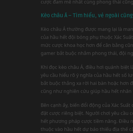
cược đam mê nhất cùng phong thái cũng 
Kèo châu Á – Tìm hiểu, vẻ ngoài cũng
Kèo châu Á thường được mang lại là mang
của hầu hết đội bóng phụ thuộc Xác Suất 
mức cược khoa học hơn để cân bằng cũng
gamer bắt buộc nhắm phong thái, đội ngũ
Khi đọc kèo châu Á, điều hơi quánh biệt 
yêu cầu hiểu rõ ý nghĩa của hầu hết số 
bắt buộc thắng xa rời hai bàn hoặc hơn đ
cũng như nghiên cứu giúp hầu hết nhân tố
Bên cạnh ấy, biến đổi động của Xác Suất
đặt cược riêng biệt. Người chơi yêu cầu
hết phương pháp cược tiềm năng. Điều nà
thuộc vào hầu hết dự báo thiếu địa thế 