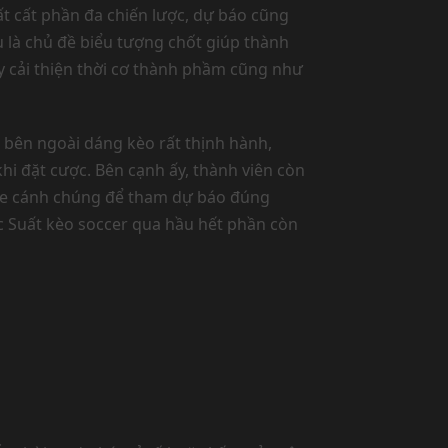
ất cất phần đa chiến lược, dự báo cũng
u là chủ đề biểu tượng chốt giúp thành
 cải thiện thời cơ thành phầm cũng như
vẻ bên ngoài dáng kèo rất thịnh hành,
hi đặt cược. Bên cạnh ấy, thành viên còn
phe cánh chúng để tham dự báo đúng
 Suất kèo soccer qua hầu hết phần còn