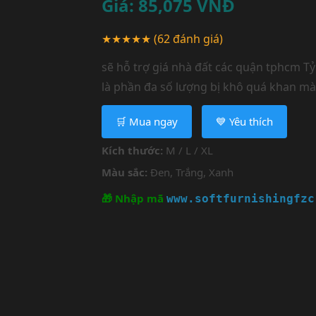
Giá:
85,075
VNĐ
★★★★★
(62 đánh giá)
sẽ hỗ trợ giá nhà đất các quận tphcm Tỷ 
là phần đa số lượng bị khô quá khan mà l
🛒 Mua ngay
💙 Yêu thích
Kích thước:
M / L / XL
Màu sắc:
Đen, Trắng, Xanh
🎁 Nhập mã
www.softfurnishingfzc