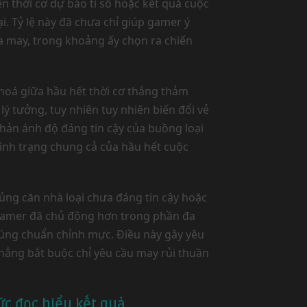
ễn thời cơ dự báo tỉ số hoặc kết quả cuộc
. Tỷ lệ này đã chưa chỉ giúp gamer ý
a may, trong khoảng ấy chọn ra chiến
 hoá giữa hầu hết thời cơ thắng thảm
ý tưởng, tuy nhiên tuy nhiên biến đổi vẻ
phản ánh độ đáng tin cậy của buồng loại
ình trạng chung cả của hầu hết cuộc
hủng căn nhà loại chưa đáng tin cậy hoặc
t gamer đã chủ động hơn trong phần đa
 đúng chuẩn chỉnh mực. Điều này gây yêu
hẳng bắt buộc chỉ yêu cầu may rủi thuần
ức đọc hiểu kết quả