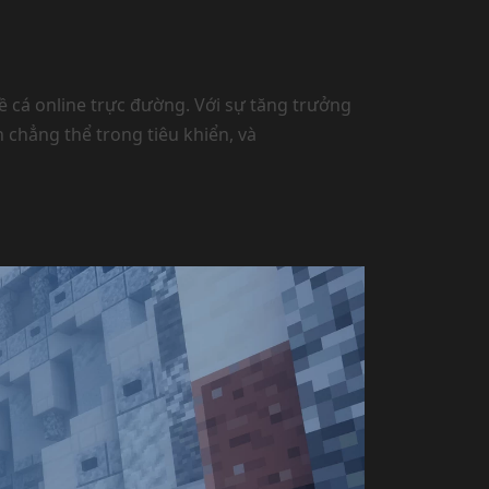
về cá online trực đường. Với sự tăng trưởng
 chẳng thể trong tiêu khiển, và