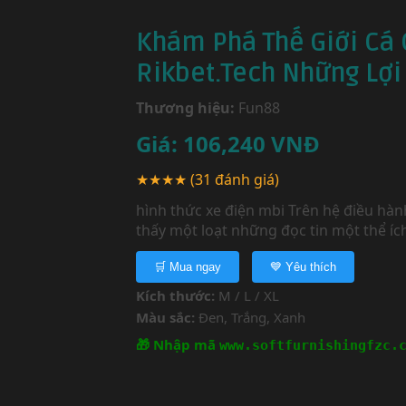
Khám Phá Thế Giới Cá 
Rikbet.Tech Những Lợi 
Thương hiệu:
Fun88
Giá:
106,240
VNĐ
★★★★
(31 đánh giá)
hình thức xe điện mbi Trên hệ điều hàn
thấy một loạt những đọc tin một thể ích
🛒 Mua ngay
💙 Yêu thích
Kích thước:
M / L / XL
Màu sắc:
Đen, Trắng, Xanh
🎁 Nhập mã
www.softfurnishingfzc.