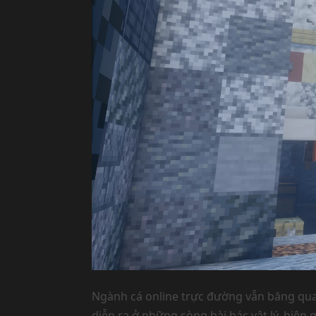
Ngành cá online trực đường vẫn băng qua l
diễn ra ở những sòng bài bác vật lý, hiệ