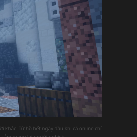
 khắc. Từ hồ hết ngày đầu khi cá online chỉ
a sắm mang lại người nghịch.