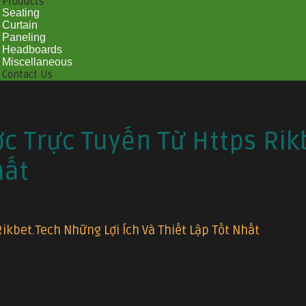
Products
Seating
Curtain
Paneling
Headboards
Miscellaneous
Contact Us
c Trực Tuyến Từ Https Ri
hất
ikbet.Tech Những Lợi Ích Và Thiết Lập Tốt Nhất