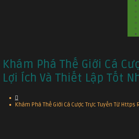
Khám Phá Thế Giới Cá Cượ
Lợi Ích Và Thiết Lập Tốt N
Khám Phá Thế Giới Cá Cược Trực Tuyến Từ Https R