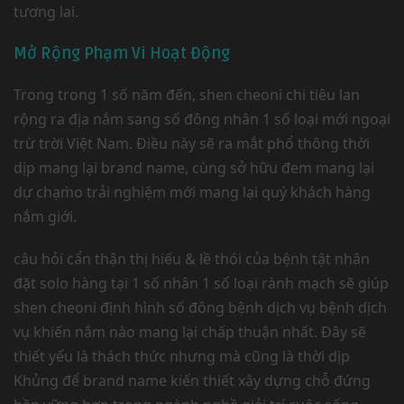
tương lai.
Mở Rộng Phạm Vi Hoạt Động
Trong trong 1 số năm đến, shen cheoni chi tiêu lan
rộng ra địa nắm sang số đông nhân 1 số loại mới ngoại
trừ trời Việt Nam. Điều này sẽ ra mắt phổ thông thời
dịp mang lại brand name, cùng sở hữu đem mang lại
dự chạm̀o trải nghiệm mới mang lại quý khách hàng
nắm giới.
câu hỏi cẩn thận thị hiếu & lề thói của bệnh tật nhân
đặt solo hàng tại 1 số nhân 1 số loại rành mạch sẽ giúp
shen cheoni định hình số đông bệnh dịch vụ bệnh dịch
vụ khiến nắm nào mang lại chấp thuận nhất. Đây sẽ
thiết yếu là thách thức nhưng mà cũng là thời dịp
Khủng để brand name kiến thiết xây dựng chỗ đứng