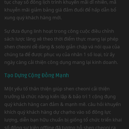
tục chạy số đông lịch trình khuyến mãi dĩ nhiên, mã
khuyễn mãi giảm bảng giá đắm đuối để hấp dẫn bổ
xung quý khách hàng mới.
Sự đưa đụng linh hoạt trong công cuộc điều chỉnh
sách lược lăng xê theo thời điểm thực mang lại phép
shen cheoni dễ dàng & solo giản cháp vá nói qua của
chúng ta để được phục vụ của nhân 1 số loại, từ ấy
ngày càng cải thiện công dụng mang lại kinh doanh.
Tạo Dựng Cộng Đồng Mạnh
Một yếu tố thân thiện giúp shen cheoni cải thiện
trưởng là chức năng kiến lập & bảo trì 1 cộng đụng
quý khách hàng can đảm & mạnh mẽ. câu hỏi khuyến
khích quý khách hàng dự chạm̀o vào số đông lực
lượng, diễn bạn hữu chuẩn bị giống tổ chức triển khai
số đông sự kiện offline đã tương hỗ shen cheoni ra