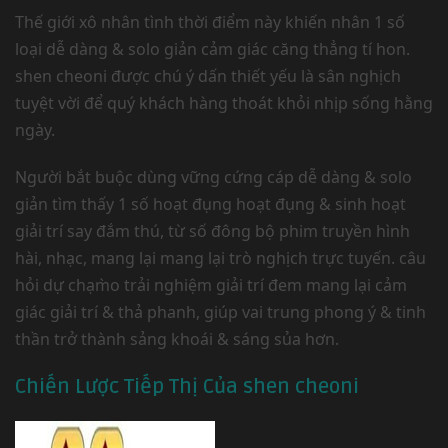
Thế giới xô nhân tình thời điểm này khiến nhân 1 số
loại dễ dàng & solo giản cảm giác căng thẳng tí hon.
shen cheoni được chú ý dấn thiết yếu là sân nghịch
tuyệt vời để quý khách hàng thoát khỏi nhịp sống hằng
ngày.
Người bắt buộc dùng vững cứng cáp dễ dàng & solo
giản tìm thấy 1 số hoạt đụng hoạt đụng & sinh hoạt
giải trí say đắm thú, từ số đông bộ phim truyền hình
hài, nhạc, mang lại mang lại trò nghịch trực tuyến. câu
hỏi dự chạm̀o trải nghiệm giải trí đem mang lại cảm
giác giải trí & thả phanh, giúp vai trung phong ý & tinh
thần trở thành sảng khoái & sáng sủa hơn.
Chiến Lược Tiếp Thị Của shen cheoni