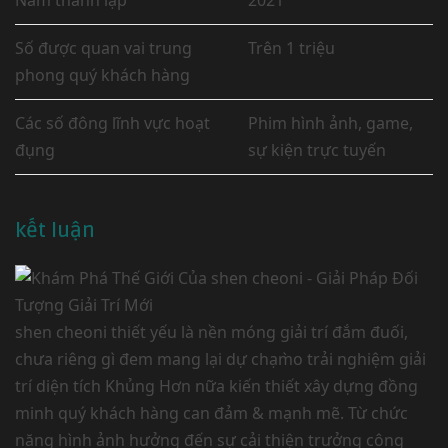
Năm thành lập
2021
Số được quan vai trung
Trên 1 triệu
phong quý khách hàng
Các số đông lĩnh vực hoạt
Phim hình ảnh, game,
đụng
sự kiện trực tuyến
kết luận
shen cheoni thiết yếu là nền móng giải trí đắm đuối,
chưa riêng gì đem mang lại dự chạm̀o trải nghiệm giải
trí diện tích Khủng Hơn nữa kiến thiết xây dựng đồng
minh quý khách hàng can đảm & mạnh mẽ. Từ chức
năng hình ảnh hưởng đến sự cải thiện trưởng công