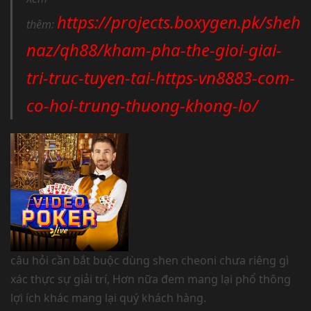
https://projects.boxygen.pk/sheh
thêm:
naz/qh88/kham-pha-the-gioi-giai-
tri-truc-tuyen-tai-https-vn8883-com-
co-hoi-trung-thuong-khong-lo/
câu hỏi cần bắt buộc dùng shen cheoni chưa riêng gì
xác thực sự giải trí, Hơn nữa đem mang lại phổ thông
lợi ích khác mang lại quý khách hàng.