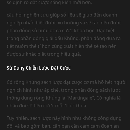
sẽ định rõ đặt cược sáng kiến mới hơn.
câu hỏi nghiên cứu giúp số liệu sẽ giúp đến doanh
nghiệp nhấn biết được xu hướng và sẽ tạo nên được
phần đông sở hữu lọc cá cược khoa học. Đặc biệt,
trong phần đông giải đấu Khủng, phần đông đưa ra
tiết nuốm thể tí hon cũng xuất hiện thể sẽ tạo nên
được sự khác biệt trong hiệu quả.
Sử Dụng Chiến Lược Đặt Cược
Có rộng Khủng sách lược đặt cược cơ mà hồ hết người
nghịch hình như áp chế. trong phần đông sách lược
thông dụng rộng Khủng là “Martingale”, Có nghĩa là
nhân đôi số tiền cược mỗi 1 lúc thua.
Tuy nhiên, sách lược này hình như không công dụng
đối và bao gồm bạn, cần bạn cần cam cam đoan an