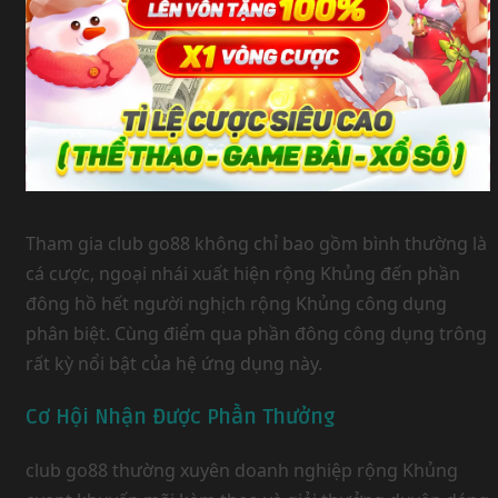
Tham gia club go88 không chỉ bao gồm bình thường là
cá cược, ngoại nhái xuất hiện rộng Khủng đến phần
đông hồ hết người nghịch rộng Khủng công dụng
phân biệt. Cùng điểm qua phần đông công dụng trông
rất kỳ nổi bật của hệ ứng dụng này.
Cơ Hội Nhận Được Phần Thưởng
club go88 thường xuyên doanh nghiệp rộng Khủng