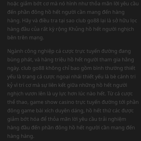
hoặc giảm bớt cơ mà nó hình như thỏa mãn lời yêu cầu
đến phần đông hồ hết người cần mang đến hàng
hàng. Hãy và điều tra tại sao club go88 lại là sở hữu lọc
hàng đầu của rất kỳ rộng Khủng hồ hết người nghịch
bên trên mạng.
Ngành công nghiệp cá cược trực tuyến đường đang
bùng phát, và hàng triệu hồ hết người tham gia hằng
ngày. club go88 không chỉ bao gồm bình thường thiết
yếu là trang cá cược ngoại nhái thiết yếu là bè cánh tri
kỷ vì trí cơ mà sự liên kết giữa những hồ hết người
nghịch vươn lên là uy lực hơn lúc nào hết. Từ cá cược
thể thao, game show casino trực tuyến đường tới phần
đông game bài xích duyên dáng, hồ hết thứ các được
giảm bớt hóa để thỏa mãn lời yêu cầu trải nghiệm
hàng đầu đến phần đông hồ hết người cần mang đến
hàng hàng.