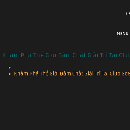
U
MENU
Khám Phá Thế Giới Đậm Chất Giải Trí Tại Clu
Khám Phá Thế Giới Đậm Chất Giải Trí Tại Club Go