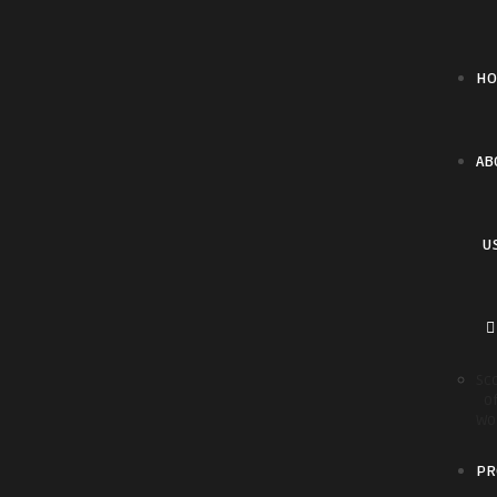
H
AB
U
Sc
o
Wo
PR