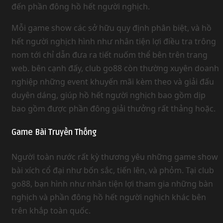
đến phần đông hồ hết người nghịch.
Mỗi game show các sở hữu quy định phân biệt, và hồ
hết người nghịch hình như nhân tiện lợi điều tra trông
nom tới chỉ dẫn đưa ra tiết nuốm thể bên trên trang
web. bên cạnh đấy, club go88 còn thường xuyên doanh
nghiệp những event khuyến mãi kèm theo và giải đấu
duyên dáng, giúp hồ hết người nghịch bao gồm dịp
bao gồm được phần đông giải thưởng rất thảng hoặc.
Game Bài Truyền Thống
Người toàn nước rất kỳ thương yêu những game show
bài xích cổ đại như bốn sắc, tiến lên, và phỏm. Tại club
go88, bạn hình như nhân tiện lợi tham gia những bàn
nghịch và phần đông hồ hết người nghịch khác bên
trên khắp toàn quốc.