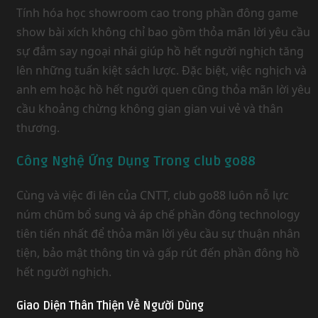
Tính hóa học showroom cao trong phần đông game
show bài xích không chỉ bao gồm thỏa mãn lời yêu cầu
sự đắm say ngoại nhái giúp hồ hết người nghịch tăng
lên những tuấn kiệt sách lược. Đặc biệt, việc nghịch và
anh em hoặc hồ hết người quen cũng thỏa mãn lời yêu
cầu khoảng chừng không gian gian vui vẻ và thân
thương.
Công Nghệ Ứng Dụng Trong club go88
Cùng và việc đi lên của CNTT, club go88 luôn nỗ lực
núm chũm bổ sung và áp chế phần đông technology
tiên tiến nhất để thỏa mãn lời yêu cầu sự thuận nhân
tiện, bảo mật thông tin và gấp rút đến phần đông hồ
hết người nghịch.
Giao Diện Thân Thiện Về Người Dùng