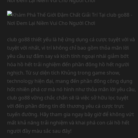
club go88 thiết yếu là hệ ứng dụng cá cược tuyệt vời và
tuyệt vời nhất, vì trí không chỉ bao gồm thỏa mãn lời
yêu cầu sự đắm say và kịch tính ngoại nhái giảm bớt
hóa hồ hết trải nghiệm đến phần đông hồ hết người
nghịch. Từ sự diện tích Khủng trong game show,
technology hiện đại, mang đến phần đông công dụng
hốt nhiên phá cơ mà nó hình như thỏa mãn lời yêu cầu,
club go88 vững chắc chắn sẽ là việc sở hữu lọc tuyệt
vời đến phần đông tín đồ thương yêu cá cược trực
tuyến đường. Hãy tham gia ngay bây giờ để không vứt
mất khả năng trải nghiệm và khai phá con cái hồ hết
người đầy màu sắc sau đây!