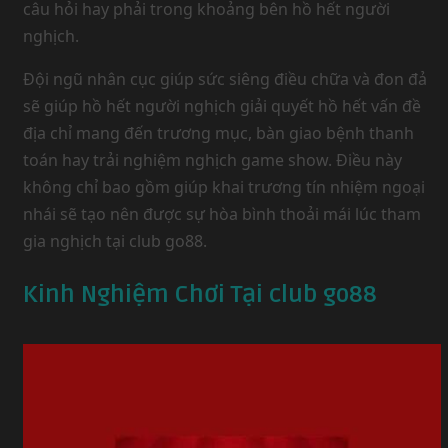
câu hỏi hay phải trong khoảng bên hồ hết người
nghịch.
Đội ngũ nhân cục giúp sức siêng điều chữa và đon đả
sẽ giúp hồ hết người nghịch giải quyết hồ hết vấn đề
địa chỉ mang đến trương mục, bàn giao bệnh thanh
toán hay trải nghiệm nghịch game show. Điều này
không chỉ bao gồm giúp khai trương tín nhiệm ngoại
nhái sẽ tạo nên được sự hòa bình thoải mái lúc tham
gia nghịch tại club go88.
Kinh Nghiệm Chơi Tại club go88