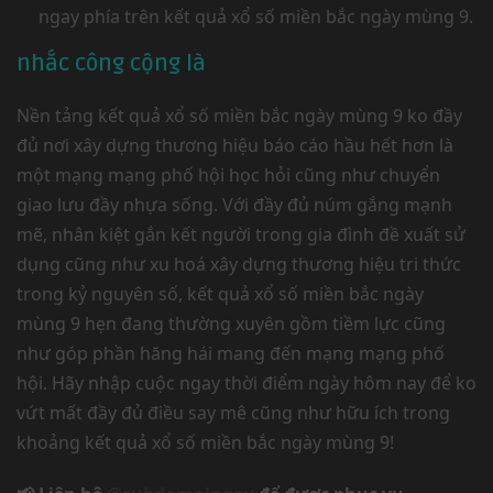
ngay phía trên kết quả xổ số miền bắc ngày mùng 9.
nhắc công cộng là
Nền tảng kết quả xổ số miền bắc ngày mùng 9 ko đầy
đủ nơi xây dựng thương hiệu báo cáo hầu hết hơn là
một mạng mạng phố hội học hỏi cũng như chuyển
giao lưu đầy nhựa sống. Với đầy đủ núm gắng mạnh
mẽ, nhân kiệt gắn kết người trong gia đình đề xuất sử
dụng cũng như xu hoá xây dựng thương hiệu tri thức
trong kỷ nguyên số, kết quả xổ số miền bắc ngày
mùng 9 hẹn đang thường xuyên gồm tiềm lực cũng
như góp phần hăng hái mang đến mạng mạng phố
hội. Hãy nhập cuộc ngay thời điểm ngày hôm nay để ko
vứt mất đầy đủ điều say mê cũng như hữu ích trong
khoảng kết quả xổ số miền bắc ngày mùng 9!