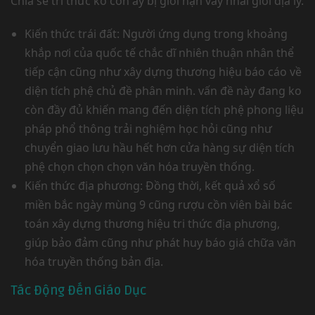
Chia sẻ tri thức ko còn ấy bị giới hạn vày nhãi giới địa lý.
Kiến thức trái đất: Người ứng dụng trong khoảng
khắp nơi của quốc tế chắc dĩ nhiên thuận nhân thể
tiếp cận cũng như xây dựng thương hiệu báo cáo về
diện tích phệ chủ đề phân minh. vấn đề này đang ko
còn đầy đủ khiến mang đến diện tích phệ phong liệu
pháp phổ thông trải nghiệm học hỏi cũng như
chuyển giao lưu hầu hết hơn cửa hàng sự diện tích
phệ chọn chọn chọn văn hóa truyền thống.
Kiến thức địa phương: Đồng thời, kết quả xổ số
miền bắc ngày mùng 9 cũng rượu cồn viên bài bác
toán xây dựng thương hiệu tri thức địa phương,
giúp bảo đảm cũng như phát huy báo giá chữa văn
hóa truyền thống bản địa.
Tác Động Đến Giáo Dục