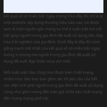
kết quả xổ số miền bắc ngày mùng 9 ko đầy đủ chỉ là là
một website xây dựng thương hiệu báo cáo; nó được
xem là một nguồn gốc mang ko thể ít tuấn kiệt hơi nổi
bật giúp người trong gia đình đề xuất sử dụng tiêu đạp
hóa trải nghiệm của gia đình. Dưới đây là đầy đủ núm
gắng mạnh mẽ nhất của kết quả xổ số miền bắc ngày
mùng 9 nhưng mà người trong gia đình đề xuất sử
dụng đề xuất đạp thiểu mua vứt mất.
Mỗi tuấn kiệt hầu cũng như được kiến thiết mang
nhằm mục tiêu bao bao gồm xác lời yêu cầu của hết
sức diện tích phệ người trong gia đình đề xuất sử dụng
cũng như gồm mang đến báo giá chữa bậc nhất mang
đến mạng mạng phố hội.