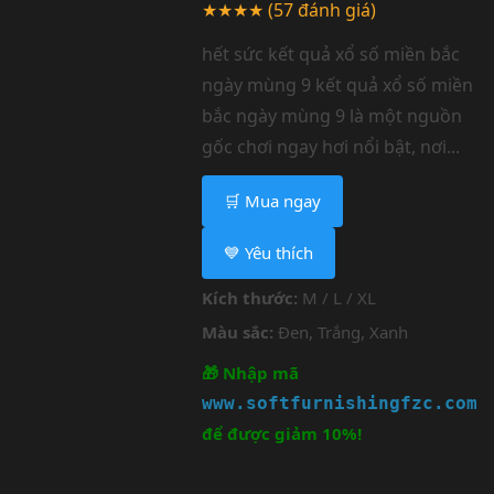
★★★★
(57 đánh giá)
hết sức kết quả xổ số miền bắc
ngày mùng 9 kết quả xổ số miền
bắc ngày mùng 9 là một nguồn
gốc chơi ngay hơi nổi bật, nơi...
🛒 Mua ngay
💙 Yêu thích
Kích thước:
M / L / XL
Màu sắc:
Đen, Trắng, Xanh
🎁 Nhập mã
www.softfurnishingfzc.com
để được giảm 10%!