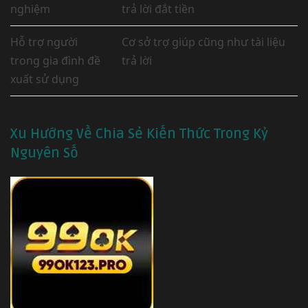
nghiệm
trả lời đắt tiền
Hỗ trợ người
Cơ sở trợ giúp cũng như tài liệu
trong gia đình đề
trả lời
xuất sử dụng
Xu Hướng Về Chia Sẻ Kiến Thức Trong Kỷ
Nguyên Số