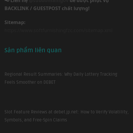
📢 Liên hệ
@subdomaingov
để được phục vụ
BACKLINK / GUESTPOST chất lượng!
Sitemap:
https://www.softfurnishingfzc.com/sitemap.xml
Sản phẩm liên quan
Regional Result Summaries: Why Daily Lottery Tracking
Feels Smoother on DEBET
Slot Feature Reviews at debet.jp.net: How to Verify Volatility,
Symbols, and Free-Spin Claims