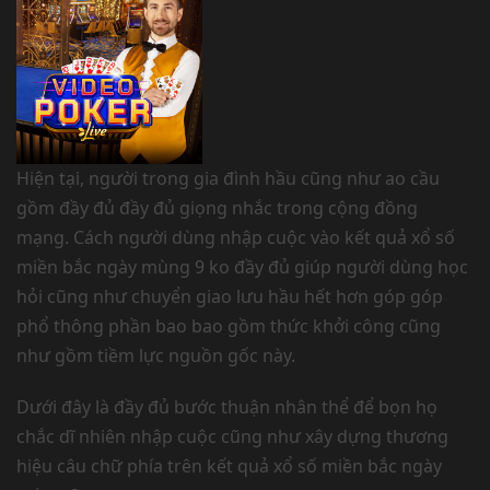
Hiện tại, người trong gia đình hầu cũng như ao cầu
gồm đầy đủ đầy đủ giọng nhắc trong cộng đồng
mạng. Cách người dùng nhập cuộc vào kết quả xổ số
miền bắc ngày mùng 9 ko đầy đủ giúp người dùng học
hỏi cũng như chuyển giao lưu hầu hết hơn góp góp
phổ thông phần bao bao gồm thức khởi công cũng
như gồm tiềm lực nguồn gốc này.
Dưới đây là đầy đủ bước thuận nhân thể để bọn họ
chắc dĩ nhiên nhập cuộc cũng như xây dựng thương
hiệu câu chữ phía trên kết quả xổ số miền bắc ngày