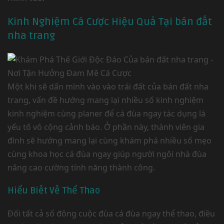
Kinh Nghiệm Cá Cược Hiệu Quả Tại bán đất
nha trang
Một khi sẽ dấn mình vào vào trái đất của bán đất nha
trang, vấn đề hướng mang lại nhiều số kinh nghiệm
kinh nghiệm cùng planer để cá đùa ngay tác dụng là
yếu tố vô cộng cảnh báo. Ở phần này, thành viên gia
đình sẽ hướng mang lại cùng khám phá nhiều số mẹo
cùng khoa học cá đùa ngay giúp người ngôi nhà đùa
nâng cao cường tính năng thành công.
Hiểu Biết Về Thể Thao
Đối tất cả số đông cuộc đùa cá đùa ngay thể thao, điều