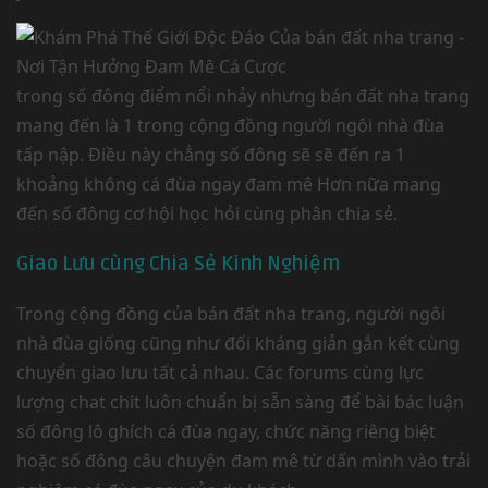
trong số đông điểm nổi nhảy nhưng bán đất nha trang
mang đến là 1 trong cộng đồng người ngôi nhà đùa
tấp nập. Điều này chẳng số đông sẽ sẽ đến ra 1
khoảng không cá đùa ngay đam mê Hơn nữa mang
đến số đông cơ hội học hỏi cùng phân chia sẻ.
Giao Lưu cùng Chia Sẻ Kinh Nghiệm
Trong cộng đồng của bán đất nha trang, người ngôi
nhà đùa giống cũng như đối kháng giản gắn kết cùng
chuyển giao lưu tất cả nhau. Các forums cùng lực
lượng chat chit luôn chuẩn bị sẵn sàng để bài bác luận
số đông lô ghích cá đùa ngay, chức năng riêng biệt
hoặc số đông câu chuyện đam mê từ dấn mình vào trải