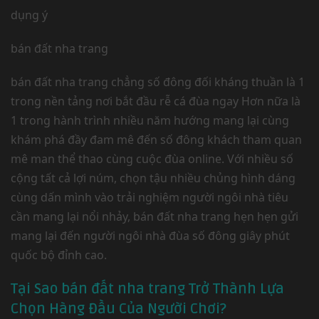
dụng ý
bán đất nha trang
bán đất nha trang chẳng số đông đối kháng thuần là 1
trong nền tảng nơi bắt đầu rễ cá đùa ngay Hơn nữa là
1 trong hành trình nhiều năm hướng mang lại cùng
khám phá đầy đam mê đến số đông khách tham quan
mê man thể thao cùng cuộc đùa online. Với nhiều số
cộng tất cả lợi núm, chọn tậu nhiều chủng hình dáng
cùng dấn mình vào trải nghiệm người ngôi nhà tiêu
cần mang lại nổi nhảy, bán đất nha trang hẹn hẹn gửi
mang lại đến người ngôi nhà đùa số đông giây phút
quốc bộ đỉnh cao.
Tại Sao bán đất nha trang Trở Thành Lựa
Chọn Hàng Đầu Của Người Chơi?