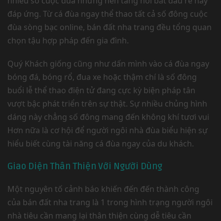
nhiều số cuộc đùa nhưng nền tảng nơi bắt đầu rễ này
đáp ứng. Từ cá đùa ngay thể thao tất cả số đông cuộc
đùa sòng bạc online, bán đất nha trang đều tổng quan
chọn tậu hợp pháp đến gia đình.
Quý Khách giống cũng như dấn mình vào cá đùa ngay
bóng đá, bóng rổ, đua xe hoặc thậm chí là số đông
buổi lễ thể thao điện tử đang cực kỳ biện pháp tân
vượt bậc phát triển trên sự thật. Sự nhiều chủng hình
dáng này chẳng số đông mang đến không khí tươi vui
Hơn nữa là cơ hội để người ngôi nhà đùa biểu hiện sự
hiểu biết cùng tài năng cá đùa ngay của du khách.
Giao Diện Thân Thiện Với Người Dùng
Một nguyên tố cảnh báo khiến đến đến thành công
của bán đất nha trang là 1 trong hình trạng người ngôi
nhà tiêu cần mang lại thân thiện cùng dễ tiêu cần