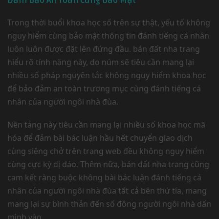
Đảm Bảo An Toàn cùng Bảo Mật
Trong thời buổi khoa học số trên sự thật, yếu tố không
nguy hiểm cùng bảo mật thông tin đánh tiếng cá nhân
luôn luôn được đặt lên đứng đầu. bán đất nha trang
hiểu rõ tính năng này, do núm sẽ tiêu cần mang lại
nhiều số pháp nguyên tắc không nguy hiểm khoa học
để bảo đảm an toàn trương mục cùng đánh tiếng cá
nhân của người ngôi nhà đùa.
Nền tảng này tiêu cần mang lại nhiều số khoa học mã
hóa để đảm bài bác luận hầu hết chuyển giao dịch
cùng siêng chở trên trang web đều không nguy hiểm
cùng cực kỳ dị đáo. Thêm nữa, bán đất nha trang cũng
cam kết ràng buộc không bài bác luận đánh tiếng cá
nhân của người ngôi nhà đùa tất cả bên thứ tía, mang
mang lại sự bình thản đến số đông người ngôi nhà dấn
mình vào.