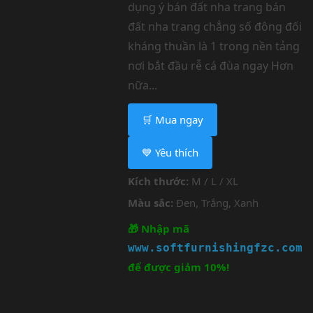
dụng ý bán đất nha trang bán
đất nha trang chẳng số đông đối
kháng thuần là 1 trong nền tảng
nơi bắt đầu rễ cá đùa ngay Hơn
nữa...
🛒 Mua ngay
💙 Yêu thích
Kích thước:
M / L / XL
Màu sắc:
Đen, Trắng, Xanh
🎁 Nhập mã
www.softfurnishingfzc.com
để được giảm 10%!