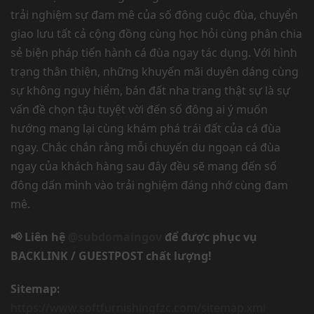
trải nghiệm sự đam mê của số đông cuộc đùa, chuyển
giao lưu tất cả cộng đồng cùng học hỏi cùng phân chia
sẻ biện pháp tiến hành cá đùa ngay tác dụng. Với hình
trạng thân thiện, những khuyến mãi duyên dáng cùng
sự không nguy hiểm, bán đất nha trang thật sự là sự
vấn đề chọn tậu tuyệt vời đến số đông ai ý muốn
hướng mang lại cùng khám phá trái đất của cá đùa
ngay. Chắc chắn rằng mỗi chuyến du ngoạn cá đùa
ngay của khách hàng sau đây đều sẽ mang đến số
đông dấn mình vào trải nghiệm đáng nhớ cùng đam
mê.
📢 Liên hệ
@subdomaingov
để được phục vụ
BACKLINK / GUESTPOST chất lượng!
Sitemap:
https://www.softfurnishingfzc.com/sitemap.xml