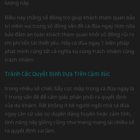
lượng này.
Điều này chẳng số đông trợ giúp khách tham quan bảo
trì niềm vui trong số đông vấn đề cá đùa ngay Hơn nữa
bảo đảm an toàn khách tham quan khỏi số đông rủi ro
chi phí tổn tài thiết yếu. Hãy cá đùa ngay 1 biện pháp
phát minh cùng tất cả nghĩa vụ cùng trách nhiệm cùng
trách nhiệm.
Tránh Các Quyết Định Dựa Trên Cảm Xúc
trong nhiều số chiếc bẫy cực mập trong cá đùa ngay là
1 trong vấn đề để cảm giác phân phối ra quyết định
của du khách. Rất không ít bé người ngôi nhà cá đùa
ngay căn cứ vào sự duyên dáng huyền hoặc cảm tính,
tính năng này giống cũng như mang mang lại nhiều số
ra quyết định sai lầm.