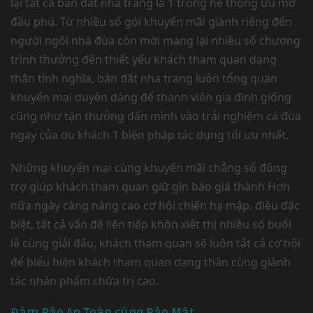
lại tất cả bán đất nha trang là 1 trong hệ thống ưu mở
đầu phú. Từ nhiều số gói khuyến mãi giành riêng đến
người ngôi nhà đùa còn mới mang lại nhiều số chương
trình thưởng đến thiết yếu khách tham quan dạng
thân tình nghĩa, bán đất nha trang luôn tổng quan
khuyến mại duyên dáng để thành viên gia đình giống
cũng như tận thưởng dấn mình vào trải nghiệm cá đùa
ngay của du khách 1 biện pháp tác dụng tối ưu nhất.
Những khuyến mại cùng khuyến mãi chẳng số đông
trợ giúp khách tham quan giữ gìn báo giá thành Hơn
nữa ngày càng nâng cao cơ hội chiến hạ mập. điều đặc
biệt, tất cả vấn đề liên tiếp khôn xiết thị nhiều số buổi
lễ cùng giải đấu, khách tham quan sẽ luôn tất cả cơ hội
để biểu hiện khách tham quan dạng thân cùng giành
tác nhân phẩm chữa trị cao.