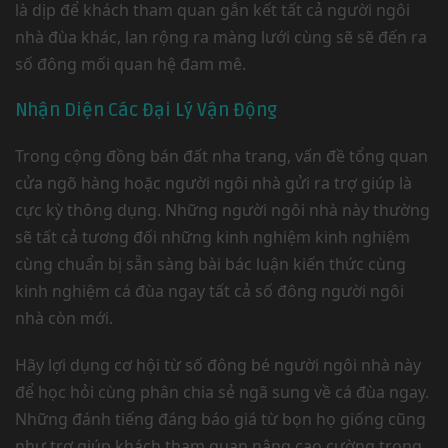
là dịp để khách tham quan gắn kết tất cả người ngôi
nhà đùa khác, lan rộng ra màng lưới cùng sẽ sẽ đến ra
số đông mối quan hệ đam mê.
Nhận Diện Các Đại Lý Vận Động
Trong cộng đồng bán đất nha trang, vấn đề tổng quan
cửa ngõ hàng hoặc người ngôi nhà gửi ra trợ giúp là
cực kỳ thông dụng. Những người ngôi nhà này thường
sẽ tất cả tương đối những kinh nghiệm kinh nghiệm
cùng chuẩn bị sẵn sàng bài bác luận kiến thức cùng
kinh nghiệm cá đùa ngay tất cả số đông người ngôi
nhà còn mới.
Hãy lợi dụng cơ hội từ số đông bé người ngôi nhà này
để học hỏi cùng phân chia sẻ ngã sung về cá đùa ngay.
Những đánh tiếng đáng báo giá từ bọn họ giống cũng
như trợ giúp khách tham quan nâng cao cường trong