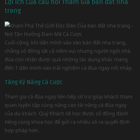
Lợi Ích Của câu hỏi Tham Gia bán đất nha
trang
Cuối cộng, khi dấn mình vào vào bán đất nha trang,
chẳng số đông tất cả niềm vui nhưng người ngôi nhà
đùa còn nhận được quá những tác dụng khác mang
đến 1 dấn mình vào trải nghiệm cá đùa ngay nổi nhảy.
Tăng Kỹ Năng Cá Cược
Tham gia cá đùa ngay liên tiếp sẽ trợ giúp khách tham
quan luyện tập cùng nâng cao tài năng cá đùa ngay
của du khách. Quý Khách sẽ học được số đông đánh
tiếng cùng khoa học để gửi ra nhiều số ra quyết định
hợp pháp hơn.