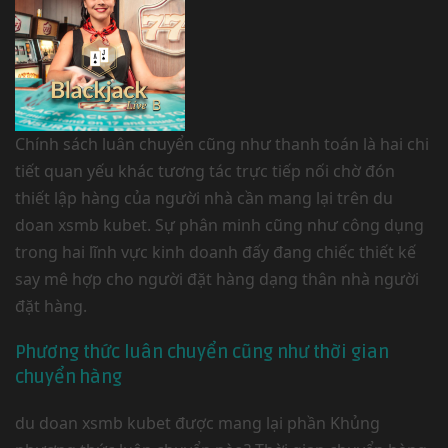
Chính sách luân chuyển cũng như thanh toán là hai chi
tiết quan yếu khác tương tác trực tiếp nối chờ đón
thiết lập hàng của người nhà cần mang lại trên du
doan xsmb kubet. Sự phân minh cũng như công dụng
trong hai lĩnh vực kinh doanh đấy đang chiếc thiết kế
say mê hợp cho người đặt hàng dạng thân nhà người
đặt hàng.
Phương thức luân chuyển cũng như thời gian
chuyển hàng
du doan xsmb kubet được mang lại phần Khủng