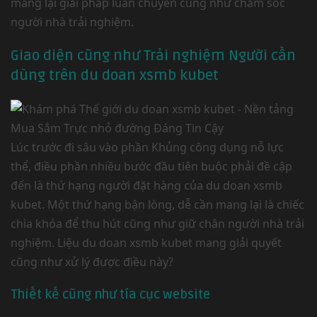
mang lại giải pháp luân chuyển cũng như chăm sóc
người nhà trải nghiệm.
Giao diện cũng như Trải nghiệm Người cần
dùng trên du doan xsmb kubet
Lúc trước đi sâu vào phần Khủng công dụng nỗ lực
thể, điều phần nhiều bước đầu tiên buộc phải đề cập
đến là thứ hạng người đặt hàng của du doan xsmb
kubet. Một thứ hạng bận lòng, dễ cần mang lại là chiếc
chìa khóa để thu hút cũng như giữ chân người nhà trải
nghiệm. Liệu du doan xsmb kubet mang giải quyết
cũng như xử lý được điều này?
Thiết kế cũng như tía cục website