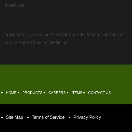
five88.sbs
Crash Games, Keno, and Instant Rounds: A Balanced Look at
Quick-Play Options on da88e.net
HOME
PRODUCTS
CAREERS
ITEMS
CONTACT US
Site Map
Terms of Service
Privacy Policy