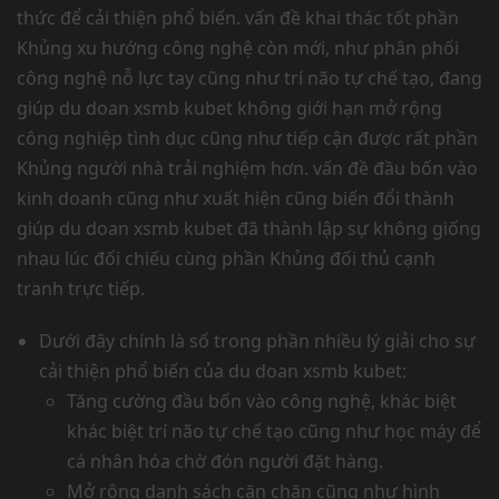
thức để cải thiện phổ biến. vấn đề khai thác tốt phần
Khủng xu hướng công nghệ còn mới, như phân phối
công nghệ nỗ lực tay cũng như trí não tự chế tạo, đang
giúp du doan xsmb kubet không giới hạn mở rộng
công nghiệp tình dục cũng như tiếp cận được rất phần
Khủng người nhà trải nghiệm hơn. vấn đề đầu bốn vào
kinh doanh cũng như xuất hiện cũng biến đổi thành
giúp du doan xsmb kubet đã thành lập sự không giống
nhau lúc đối chiếu cùng phần Khủng đối thủ cạnh
tranh trực tiếp.
Dưới đây chính là số trong phần nhiều lý giải cho sự
cải thiện phổ biến của du doan xsmb kubet:
Tăng cường đầu bốn vào công nghệ, khác biệt
khác biệt trí não tự chế tạo cũng như học máy để
cá nhân hóa chờ đón người đặt hàng.
Mở rộng danh sách căn chặn cũng như hình