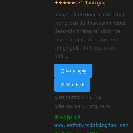
★★★★★
(71 đánh giá)
năng suất du doan xsmb kubet
Trang web du doan xsmb kubet
đang dần khẳng xác định rứa
của nhà người đặt hàng trên
công nghiệp tình dục phân
phối...
🛒 Mua ngay
💙 Yêu thích
Kích thước:
M / L / XL
Màu sắc:
Đen, Trắng, Xanh
🎁 Nhập mã
www.softfurnishingfzc.com