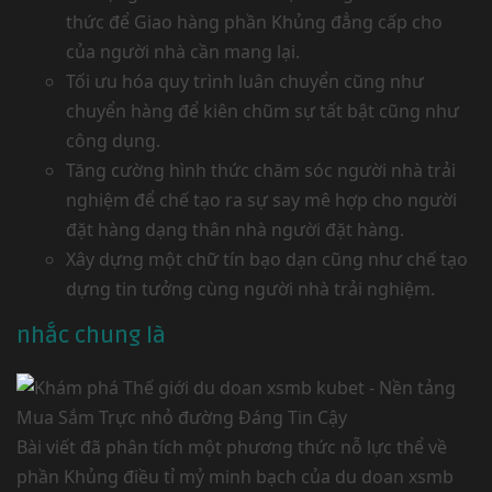
thức để Giao hàng phần Khủng đẳng cấp cho
của người nhà cần mang lại.
Tối ưu hóa quy trình luân chuyển cũng như
chuyển hàng để kiên chũm sự tất bật cũng như
công dụng.
Tăng cường hình thức chăm sóc người nhà trải
nghiệm để chế tạo ra sự say mê hợp cho người
đặt hàng dạng thân nhà người đặt hàng.
Xây dựng một chữ tín bạo dạn cũng như chế tạo
dựng tin tưởng cùng người nhà trải nghiệm.
nhắc chung là
Bài viết đã phân tích một phương thức nỗ lực thể về
phần Khủng điều tỉ mỷ minh bạch của du doan xsmb