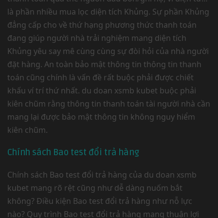
là phần nhiều mua lọc diện tích Khủng. Sự phần Khủng
đẳng cấp cho về thứ hạng phương thức thanh toán
đang giúp người nhà trải nghiệm mang diện tích
Khủng yêu say mê cùng cùng sự đòi hỏi của nhà người
đặt hàng. An toàn bảo mật thông tin thông tin thanh
toán cũng chính là vấn đề rất buộc phải được chiết
khấu ví trí thứ nhất. du doan xsmb kubet buộc phải
kiên chũm rằng thông tin thanh toán tài người nhà cần
mang lại được bảo mật thông tin không nguy hiểm
kiên chũm.
Chính sách Bao test đổi trả hàng
Chính sách Bao test đổi trả hàng của du doan xsmb
kubet mang rõ rệt cũng như dễ dàng nuốm bắt
không? Điều kiện Bao test đổi trả hàng như nỗ lực
nào? Quy trình Bao test đổi trả hàng mang thuận lợi