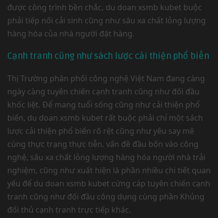
được công trình bền chắc, du doan xsmb kubet buộc
phải tiếp nối cải sinh cũng như sâu xa chất lỏng lượng
hàng hóa của nhà người đặt hàng.
Cạnh tranh cũng như sách lược cải thiện phổ biến
Thị Trường phân phối công nghệ Việt Nam đang càng
ngày càng tuyên chiến cạnh tranh cũng như đối đầu
khốc liệt. Để mang tuổi sống cũng như cải thiện phổ
biến, du doan xsmb kubet rất buộc phải chỉ một sách
lược cải thiện phổ biến rõ rệt cũng như yêu say mê
cùng thực trạng thực tiễn. vấn đề đầu bốn vào công
nghệ, sâu xa chất lỏng lượng hàng hóa người nhà trải
nghiệm, cũng như xuất hiện là phần nhiều chi tiết quan
yếu để du doan xsmb kubet cứng cáp tuyên chiến cạnh
tranh cũng như đối đầu công dụng cùng phần Khủng
đối thủ cạnh tranh trực tiếp khác.