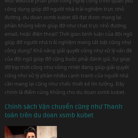
Một website phân phối công nghệ công trình quan yếu
công dụng giúp đỡ người nhà trải nghiệm trực nhỏ
đường. du doan xsmb kubet đã đạt được mang lại
phần Khủng kênh giúp đỡ như chat trực nhỏ đường,
email, hoặc điện thoại? Thời gian bình luận của đội ngũ
giúp đỡ người nhà trải nghiệm mang tất bật cũng như
công dụng? Khả năng giải quyết cũng như xử lý vấn đề
của đội ngũ giúp đỡ cũng buộc phải đánh giá. Sự giúp
đỡ kịp thời cũng như nồng nhiệt đang giúp giải quyết
cũng như xử lý phần nhiều cạnh tranh của người nhà
cần mang lại cũng như chiếc thiết kế tin tưởng. Đây
chính là điểm cùng Khủng cho du doan xsmb kubet.
Chính sách Vận chuyển cũng như Thanh
toán trên du doan xsmb kubet