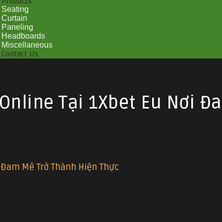
Products
Seating
Curtain
Paneling
Headboards
Miscellaneous
Contact Us
Online Tại 1Xbet Eu Nơi Đ
i Đam Mê Trở Thành Hiện Thực