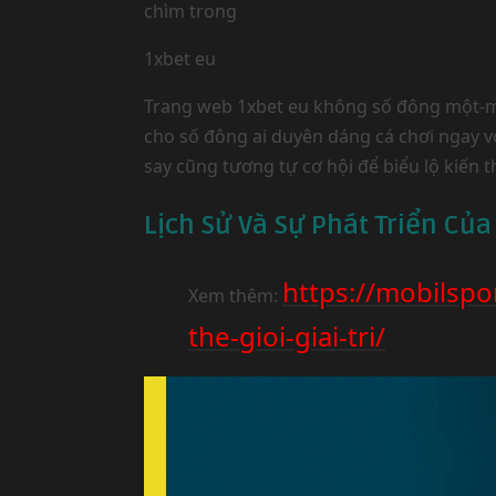
chìm trong
1xbet eu
Trang web 1xbet eu không số đông một-mộ
cho số đông ai duyên dáng cá chơi ngay v
say cũng tương tự cơ hội để biểu lộ kiến t
Lịch Sử Và Sự Phát Triển Của
https://mobilsp
Xem thêm:
the-gioi-giai-tri/