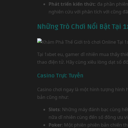
Phát triển kiến thức
: đa phần phiên
nghiên cứu với phân tích với cũng đã
Những Trò Chơi Nổi Bật Tại 1
Tại 1xbet eu, gamer dĩ nhiên mua thấy th
thao điện tử. Hãy cùng xiêu lòng dạt số đ
Casino Trực Tuyến
Casino chơi ngay là một hình tượng hình h
bản cũng như:
Slots
: Những máy đánh bạc cùng hết 
nữa dĩ nhiên cùng đến số đông ưu v
Poker
: Một phiên phiên bản chiến t